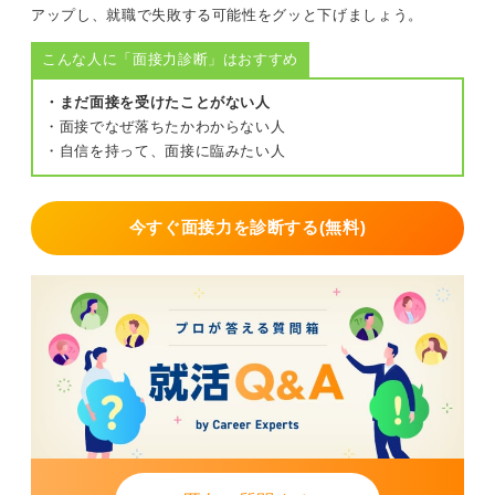
法的な自由を理解しつつも、倫理的な誠意を企業へ持っ
アップし、就職で失敗する可能性をグッと下げましょう。
て対応することが、後悔のないキャリアの鍵となりま
こんな人に「面接力診断」はおすすめ
す。
納得できるまで就活を続けることは、自分を試す意味で
・まだ面接を受けたことがない人
も良いことですよ。最近は早期化の影響で、このような
・面接でなぜ落ちたかわからない人
質問をする学生さんが増えていますね。
・自信を持って、面接に臨みたい人
0
今すぐ面接力を診断する(無料)