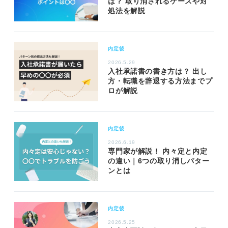
は？ 取り消されるケースや対
処法を解説
内定後
2026.5.29
入社承諾書の書き方は？ 出し
方・転職を辞退する方法までプ
ロが解説
内定後
2026.6.19
専門家が解説！ 内々定と内定
の違い｜6つの取り消しパター
ンとは
内定後
2026.5.25