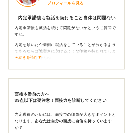
プロフィールを見る
内定承諾後も就活を続けること自体は問題ない
内定承諾後も就活を続けて問題がないかというご質問で
すね。
内定を頂いた企業側に就活をしていることが分かるよう
であるならば誠実さに欠けるような印象を持たれてしま
⋯続きを読む▼
うかもしれませんね。
大切なのは企業への伝え方とタイミング
内定が決まった後の就活自体が違法になる事もありませ
ん。最も大切な事として「今後のキャリアにとって後悔
面接本番前の方へ
のない選択であるかどうか」というところを考えてみま
39点以下は要注意！面接力を診断してください
しょう。
内定獲得のためには、面接での印象が大きなポイントと
第一志望ではないと書かれていますが安心をするために
なります。
あなたは自分の面接に自信を持っています
も内定承諾書を提出したのですね。
か？
内定承諾書自体も法的拘束力はありませんので承諾書提