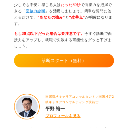
少しでも不安に感じる人は
たった30秒
で面接力を把握で
出後の就活も違法になることはありません。内定を頂い
きる「
面接力診断
」を活用しましょう。簡単な質問に答
ている企業に失礼にならないように、内定先には就活を
えるだけで、
“あなたの強み”
と
“改善点”
が明確になりま
継続する事を伝えないこと、自分の中での希望の職種で
す。
ある第一志望への選考を大事にしてみましょう。
もし39点以下だった場合は要注意です。
今すぐ診断で面
もし辞退する可能性が高まった場合は出来る限り早い段
接力をアップし、就職で失敗する可能性をグッと下げま
階で内定先に連絡をしましょう。
しょう。
内定を頂いた事で人生設計のイメージが湧きやすくなっ
ていると思いますので、一度就職した事をイメージしな
診断スタート（無料）
がら、生活面、仕事面（入社後にしか分からない事もあ
りますが分かる範囲でも）、数年後の自分の身につけて
いるスキルや経験値、そしてワークライフバランス。
長い人生、結婚、育児、独身という選択もありますが、
転職をする機会に出会ったときに自分のポータブルスキ
国家資格キャリアコンサルタント／国家検定2
ル（持ち運びの出来るスキル）はどの程度になっている
級キャリアコンサルティング技能士
でしょう。
平野 裕一
そのようなことを一度イメージをする事でより良い就
プロフィールを見る
活、より良い就職がもっと身近になっていくと考えま
す。