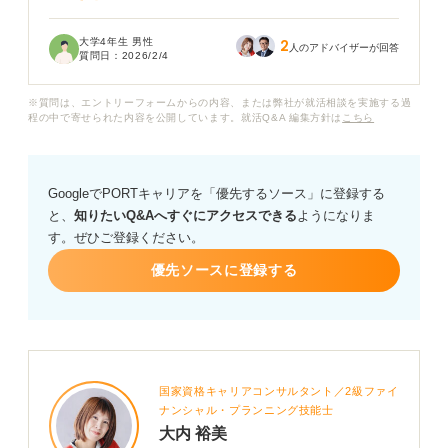
内定を承諾した以上、道義的に就活を続けるのはよくな
大学4年生 男性
2
いと理解していますが、一生のキャリアを考えると諦め
人のアドバイザーが回答
質問日：
2026/2/4
きれない気持ちもあります。もし承諾後の就活が内定先
に知られた場合、内定取り消しなどのリスクはあるので
※質問は、エントリーフォームからの内容、または弊社が就活相談を実施する過
しょうか？
程の中で寄せられた内容を公開しています。就活Q&A 編集方針は
こちら
内定承諾後の就活を続けることについて、法的・倫理的
な観点を踏まえ、どのように考えるべきかアドバイスを
GoogleでPORTキャリアを「優先するソース」に登録する
お願いします。また、後悔なく就活を終えるために、今
と、
知りたいQ&Aへすぐにアクセスできる
ようになりま
取るべき具体的な行動やリスクを最小限に抑える方法に
す。ぜひご登録ください。
ついても教えてください。
優先ソースに登録する
国家資格キャリアコンサルタント／2級ファイ
ナンシャル・プランニング技能士
大内 裕美