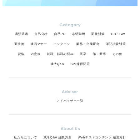
Category
書類選考
自己分析
自己PR
志望動機
面接対策
GD・GW
面接後
就活マナー
インターン
業界・企業研究
筆記試験対策
資格
内定後
就職・転職の悩み
既卒
第二新卒
その他
就活Q&A
SPI練習問題
Adviser
アドバイザー一覧
About Us
私たちについて
就活Q&A 編集方針
Webテストコンテンツ 編集方針