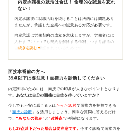
内定承諾後の就活は合法！ 倫理的な誠意を忘れ
ない！
後悔というものは想像を超える理想と現実のギャップを
受けた時こそ大きなストレスとして感じる事だと思いま
内定承諾後に就職活動を続けることは法的には問題あり
すので、今取るべき具体的な行動として一度内定先に入
ませんが、承諾した企業への誠意ある対応が必要です。
社した時をイメージしてみましょう。
内定承諾は労働契約の成立を意味しますが、労働者には
そしてそこから続ける就活というものは、内定先には無
入社までにいつでも契約を解除する権利、つまり辞退の
く、しかし自分のなかでの理想に近い企業というものに
⋯続きを読む▼
自由が法的に保証されているためです。
ターゲットを絞ってみると就活がバレてしまうリスクも
私の過去の支援でも、水面下で就活を続けることは可能
最小限に抑えられるのではと考えます。
ですが、SNSなどの情報発信は避けるように案内してき
面接本番前の方へ
ました。企業はSNSもみていますからね。
0
39点以下は要注意！面接力を診断してください
影響を最小限に！ 誠意ある迅速な連絡が後悔をなく
内定獲得のためには、面接での印象が大きなポイントとなりま
す！
す。
あなたは自分の面接に自信を持っていますか？
最終的な決断は、承諾企業への影響を最小限にするため
少しでも不安に感じる人は
たった30秒
で面接力を把握できる
入社の1カ月前までには必ずおこない、早い段階で辞退す
「
面接力診断
」を活用しましょう。簡単な質問に答えるだけ
る場合は迅速かつ誠意をもって連絡を入れる必要があり
で、
“あなたの強み”
と
“改善点”
が明確になります。
ます。
もし39点以下だった場合は要注意です。
今すぐ診断で面接力を