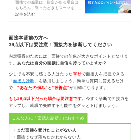
面接での服装は、指定がある場合は
説
証明写真は光でカールが強調されやすいので、撮影前に
もちろん、迷ったときもスーツを選
軽くブローで落ち着かせるのが無難です。
ぶのが安心です。指定がない、もし
記事を読む
くは私服と指定されたときはオフィ
判断に迷ったら、正面から白目〜黒目の縁が隠れない、
スカジュアルを着用しましょう。今
回は面接の服装についてキャリアコ
輪郭と耳が見える、手ぐしで2秒で整うを合格基準にする
ンサルタントが詳しく解説している
面接本番前の方へ
と失敗しません。
ので参考にしてみてください。
39点以下は要注意！面接力を診断してください
0
内定獲得のためには、面接での印象が大きなポイントとなりま
す。
あなたは自分の面接に自信を持っていますか？
少しでも不安に感じる人は
たった30秒
で面接力を把握できる
「
面接力診断
」を活用しましょう。簡単な質問に答えるだけ
で、
“あなたの強み”
と
“改善点”
が明確になります。
もし39点以下だった場合は要注意です。
今すぐ診断で面接力を
アップし、就職で失敗する可能性をグッと下げましょう。
こんな人に「面接力診断」はおすすめ
・まだ面接を受けたことがない人
・面接でなぜ落ちたかわからない人