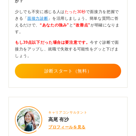
か？
答えができます。
少しでも不安に感じる人は
たった30秒
で面接力を把握で
もしパーマをかけるのであれば、大きめの、緩くふわっ
きる「
面接力診断
」を活用しましょう。簡単な質問に答
とした感じであれば許容範囲と考えられますが、グリグ
えるだけで、
“あなたの強み”
と
“改善点”
が明確になりま
リとした強いカールにならないように、美容師さんに就
す。
活で使うことを伝えて気をつけてもらうことが重要で
す。
もし39点以下だった場合は要注意です。
今すぐ診断で面
接力をアップし、就職で失敗する可能性をグッと下げま
しょう。
0
診断スタート（無料）
キャリアコンサルタント
高尾 有沙
プロフィールを見る