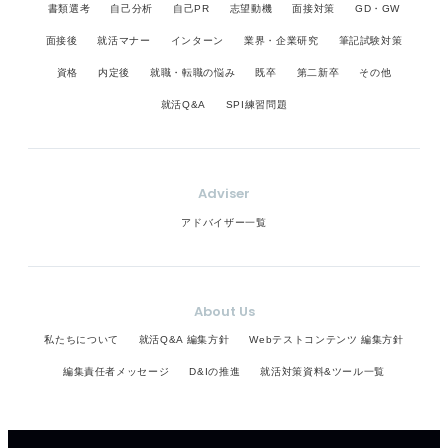
書類選考
自己分析
自己PR
志望動機
面接対策
GD・GW
面接後
就活マナー
インターン
業界・企業研究
筆記試験対策
資格
内定後
就職・転職の悩み
既卒
第二新卒
その他
就活Q&A
SPI練習問題
Adviser
アドバイザー一覧
About Us
私たちについて
就活Q&A 編集方針
Webテストコンテンツ 編集方針
編集責任者メッセージ
D&Iの推進
就活対策資料&ツール一覧