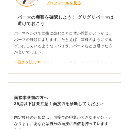
プロフィールを見る
パーマの種類を確認しよう！ グリグリパーマは
避けておこう
パーマをかけて面接に臨むこと自体が問題かどうかは、
パーマの種類によります。たとえば、雷様のようにグル
グルにしているようなスパイラルパーマなどは避けた方
が良いでしょう。
⋯続きを読む▼
譲歩ですが、癖毛の人が、パーマをかけることでかえっ
て髪がまとまり、自然なウェーブになるのであれば、そ
れは問題ありません。ご自身の髪質を活かし、清潔感を
損なわないようにすることが最も重要です。
不安なら結ぶ選択も！ 清潔感のある自然なスタイル
面接本番前の方へ
を心がけよう
39点以下は要注意！面接力を診断してください
面接時の髪型として、パーマが気になるのであれば、結
内定獲得のためには、面接での印象が大きなポイントと
んでいくことをおすすめします。結べる長さであれば、
なります。
あなたは自分の面接に自信を持っています
パーマの状態を気にしなくて済みますし、集中して受け