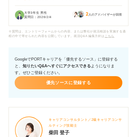
の、「就活ではストレートが無難」といった意見もよく
耳にします。パーマが原因で印象が悪くなるのではない
大学3年生 男性
2
かと不安です。
人のアドバイザーが回答
質問日：
2026/2/4
また、志望業界によってパーマに対する印象が変わるの
※質問は、エントリーフォームからの内容、または弊社が就活相談を実施する過
かも気になります。
程の中で寄せられた内容を公開しています。就活Q&A 編集方針は
こちら
就活においてパーマはどの程度まで許容されるのでしょ
うか？ 清潔感・誠実さを保つためのスタイリングのポイ
GoogleでPORTキャリアを「優先するソース」に登録する
ントや、パーマをかけたまま面接に臨む際の注意点につ
と、
知りたいQ&Aへすぐにアクセスできる
ようになりま
いてもアドバイスをお願いします。
す。ぜひご登録ください。
優先ソースに登録する
キャリアコンサルタント／2級キャリアコンサ
ルティング技能士
柴田 登子