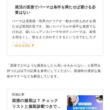
就活の面接でパーマは条件を満たせば避ける必
要はない
パーマは清潔感・視界のクリアさ・動きの控えめさを満
たせば原則許容です。強いスパイラルや派手な束感でな
ければ、緩いニュアンスパーマやボディパーマは、表情
を明るくし、髪をまとめやすくするという点でむしろプ
ラスに働きます。
⋯続きを読む▼
判断基準は清潔感・視界のクリアさ・動きの控えめ
さ
「面接でどのような服装をしたら良いかわからない」と疑問を
持つ人は以下の記事を参考にしてください。面接時の適切な服
保守的な領域（金融・公務員・士業・製造の一部本社）
装やマナーなどを解説しています。
では、耳・眉が見え、前髪が目にかからない長さ、艶は
自然、ワックスは毛先だけに少量が安全です。
自由度の高いIT・広告・ベンチャーでも、ふくらみ過ぎ
関連記事
やウェット過多は画面越しに重く見えるため、Web面接
面接の服装は？ チェック
はライトを正面に、ツヤは控えめのミルクやバームでま
リストと服装診断つきで解
とまり＞動きを優先します。