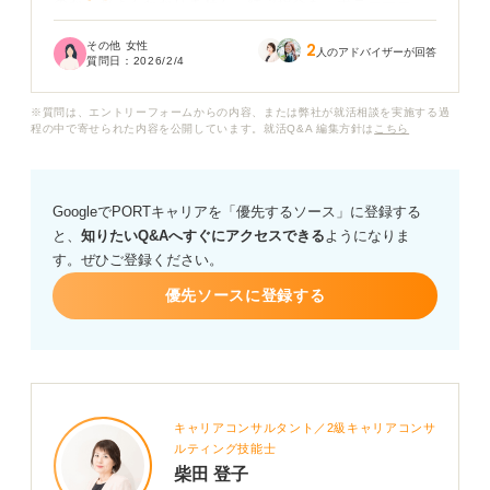
のか」がよくわかりません。結ぶ場合も、ポニーテー
ル・一つ結び・低めのまとめ髪など、どのスタイルが適
その他 女性
2
しているのか悩んでいます。
人のアドバイザーが回答
質問日：
2026/2/4
また、Web面接と対面面接では印象の見え方も違うと思
※質問は、エントリーフォームからの内容、または弊社が就活相談を実施する過
うのですが、それぞれで気をつけるべきポイントはある
程の中で寄せられた内容を公開しています。就活Q&A 編集方針は
こちら
でしょうか？
就活の面接でロングヘアを整える際のマナーや、好印象
GoogleでPORTキャリアを「優先するソース」に登録する
を与える具体的なスタイルについてアドバイスをお願い
と、
知りたいQ&Aへすぐにアクセスできる
ようになりま
します。あわせて、避けた方がよい髪型例も教えていた
す。ぜひご登録ください。
だけると助かります。
優先ソースに登録する
キャリアコンサルタント／2級キャリアコンサ
ルティング技能士
柴田 登子