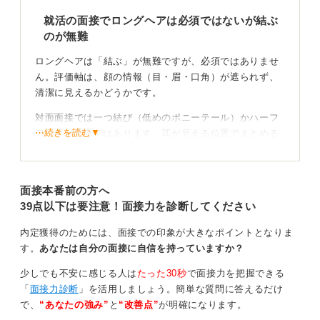
就活の面接でロングヘアは必須ではないが結ぶ
のが無難
ロングヘアは「結ぶ」が無難ですが、必須ではありませ
ん。評価軸は、顔の情報（目・眉・口角）が遮られず、
清潔に見えるかどうかです。
対面面接では一つ結び（低めのポニーテール）かハーフ
⋯続きを読む▼
アップが安全ではあります。耳が見える位置でまとめる
と表情と声が通りやすく、ピンは光沢控えめ・色は髪色
に近いもので固定します。
面接本番前の方へ
お辞儀で崩れないか、横顔でほつれが目立たないかを鏡
39点以下は要注意！面接力を診断してください
で確認しましょう。
内定獲得のためには、面接での印象が大きなポイントとなりま
判断の基準は顔の情報がはっきり伝わるかどうか
す。
あなたは自分の面接に自信を持っていますか？
Web面接はカメラ映りで重さが出やすいので、顔周りの
少しでも不安に感じる人は
たった30秒
で面接力を把握できる
後れ毛を最小限にし、前髪が目にかからないよう軽くブ
「
面接力診断
」を活用しましょう。簡単な質問に答えるだけ
ローしてから、艶の出すぎないワックスやバームを毛先
で、
“あなたの強み”
と
“改善点”
が明確になります。
だけに少量すると、暗い印象になりません。