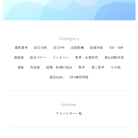
Category
書類選考
自己分析
自己PR
志望動機
面接対策
GD・GW
面接後
就活マナー
インターン
業界・企業研究
筆記試験対策
資格
内定後
就職・転職の悩み
既卒
第二新卒
その他
就活Q&A
SPI練習問題
Adviser
アドバイザー一覧