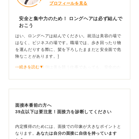
プロフィールを見る
安全と集中力のため！ ロングヘアは必ず結んで
おこう
はい、ロングヘアは結んでください。就活は美容の場で
はなく、ビジネスの場です。職場では、歩き回ったり物
を運んだりする際に、髪を下ろしたままだと安全面で危
険なことがあります。]
⋯続きを読む▼
そもそも、企業側は美を競う仕事であっても、安全のた
めに髪をまとめることを求めるものです。
お団子やシニヨンが最適！ 乱れを気にしない準備が
成功につながる
面接本番前の方へ
髪が長いと、お辞儀や動作のたびに乱れ、それを直すこ
39点以下は要注意！面接力を診断してください
とでご自身が焦って面接に集中できなくなる可能性があ
ります。ポニーテールは跳ねて人に当たる可能性がある
内定獲得のためには、面接での印象が大きなポイントと
ため、あまりおすすめしません。
なります。
あなたは自分の面接に自信を持っています