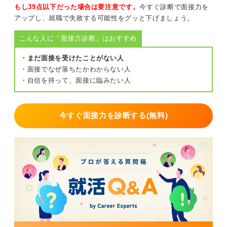
もし39点以下だった場合は要注意です。
今すぐ診断で面接力を
避けたいのは、高めの位置で大きく揺れる結び、派手な
アップし、就職で失敗する可能性をグッと下げましょう。
バレッタ、強い巻き髪、顔にかかる前髪、などです。暗
こんな人に「面接力診断」はおすすめ
い印象やTPOにそぐわない印象を与えてしまう可能性を
避けるためです。
・まだ面接を受けたことがない人
下ろす場合は肩より前に髪が落ちないよう耳掛け＋軽い
・面接でなぜ落ちたかわからない人
面で整え、面接中に髪を触らないことを徹底すれば、結
・自信を持って、面接に臨みたい人
ばずともマイナスにはなりません。
もし迷ったら耳と眉が見える・2秒で直せるを基準に選ぶ
今すぐ面接力を診断する(無料)
と安心です。
0