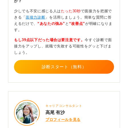
か？
一つ結びも、あまり推奨しません。
少しでも不安に感じる人は
たった30秒
で面接力を把握で
髪がバランバランにならないよう、きちんとまとめるこ
きる「
面接力診断
」を活用しましょう。簡単な質問に答
とが必須です。具体的には、お団子などが望ましいでし
えるだけで、
“あなたの強み”
と
“改善点”
が明確になりま
ょう。
す。
職場にいてスムーズに仕事がしやすいか、という観点で
もし39点以下だった場合は要注意です。
今すぐ診断で面
まとめることが重要ですよ。
接力をアップし、就職で失敗する可能性をグッと下げま
しょう。
0
診断スタート（無料）
キャリアコンサルタント
高尾 有沙
プロフィールを見る