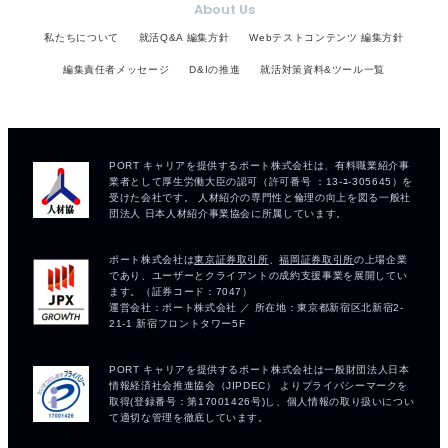
About Us
私たちについて
就活Q&A 編集方針
Webテストコンテンツ 編集方針
編集責任者メッセージ
D&Iの推進
就活対策資料&ツール一覧