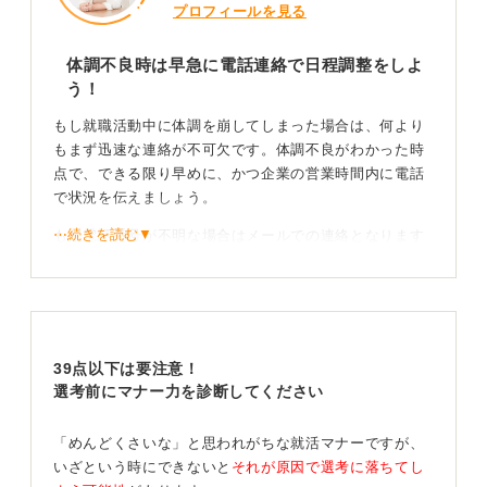
プロフィールを見る
体調不良時は早急に電話連絡で日程調整をしよ
う！
もし就職活動中に体調を崩してしまった場合は、何より
もまず迅速な連絡が不可欠です。体調不良がわかった時
点で、できる限り早めに、かつ企業の営業時間内に電話
で状況を伝えましょう。
⋯続きを読む▼
もし電話番号が不明な場合はメールでの連絡となります
が、直前の変更は緊急性を要するため、基本的には電話
で連絡をし、現在の状況を説明したうえで面接日程の再
調整をお願いすることになります。
この際、評価への影響が心配ですよね。残念ながらマイ
39点以下は要注意！
ナスになる可能性は否定できません。「体調管理も能力
選考前にマナー力を診断してください
の一つ」ととらえられる場合があるからです。また、企
業の採用スケジュールは決まっているため、休んでいる
間にほかの候補者の採用が決まり、募集が終了してしま
「めんどくさいな」と思われがちな就活マナーですが、
う可能性もあるでしょう。
いざという時にできないと
それが原因で選考に落ちてし