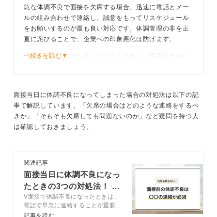
急な体調不良で面接を欠席する場合、迅速に電話とメー
ルの組み合わせで連絡し、誠意をもってリスケジュール
をお願いするのが最も良い対応です。体調管理の非を正
直に詫びることで、企業への印象悪化は防げます。
⋯続きを読む▼
体調不良は誰にでもありえることであり、採用担当者は
事情を理解してくれる場合が多いでしょう。最も避けた
いのは、連絡が遅れることや無断欠席であり、迅速な連
絡は緊急時の対応力と責任感を示す機会にもなります。
面接当日に体調不良になってしまった場合の対処法は以下の記
事で解説しています。「欠席の場合はどのような連絡をするべ
症状と謝罪を丁寧に伝えリスケジュールを成功させ
きか」「そもそも欠席しても問題ないのか」など疑問を持つ人
よう！
は確認しておきましょう。
私の過去の支援では、まず発熱がわかった時点で直ちに
電話で担当者に連絡するように指導してきました。
関連記事
「体調管理が行き届かず申し訳ございません。今38度の
面接当日に体調不良になっ
発熱があり……」と症状と謝罪を伝え、その後に「別日
たときの3つの対処法！ 企
程での面接機会を頂戴できないでしょうか」と丁寧なメ
V面接で体調不良になったときは、
業への連絡例文7選
ールを改めて送るようにアドバイスしてきました。
電話で早急に連絡することが重要で
す。記事では、キャリアコンサルタ
記事を読む