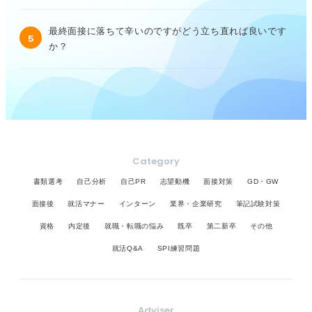
最終面接に落ちて辛いのですがどう立ち直れば良いです
5
か？
Category
書類選考
自己分析
自己PR
志望動機
面接対策
GD・GW
面接後
就活マナー
インターン
業界・企業研究
筆記試験対策
資格
内定後
就職・転職の悩み
既卒
第二新卒
その他
就活Q&A
SPI練習問題
Adviser