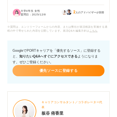
面接を欠席せざるを得ない場合、どのように対応したら
良いのでしょうか。また、メールと電話のどちらで連絡
大学4年生 女性
2
すべきなのか、どのようなタイミングが良いのかなど、
人のアドバイザーが回答
質問日：
2025/12/8
マナー面でも迷いを感じています。
※質問は、エントリーフォームからの内容、または弊社が就活相談を実施する過
体調不良で面接をリスケジュールする際に、企業への印
程の中で寄せられた内容を公開しています。就活Q&A 編集方針は
こちら
象を悪化させずに誠意を伝えるための具体的な伝え方
や、日程調整をお願いする際の最適なメールの文面につ
いて、専門家の方からのアドバイスをいただきたいで
GoogleでPORTキャリアを「優先するソース」に登録する
す。
と、
知りたいQ&Aへすぐにアクセスできる
ようになりま
す。ぜひご登録ください。
優先ソースに登録する
キャリアコンサルタント／コラボレーター代
表
板谷 侑香里