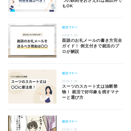
つの鉄則をおさえれば黒以外で
もOK
就活マナー
2026.5.29
面談のお礼メールの書き方完全
ガイド！ 例文付きで就活のプ
ロが解説
就活マナー
2026.5.29
スーツのスカート丈は油断禁
物！ 就活で好印象を残すマナ
ーと選び方
就活マナー
2026.7.31