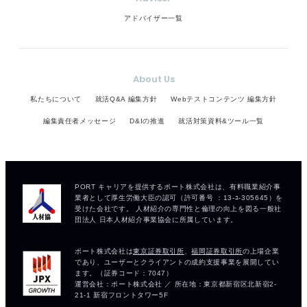
アドバイザー一覧
About Us
私たちについて
就活Q&A 編集方針
Webテストコンテンツ 編集方針
編集責任者メッセージ
D&Iの推進
就活対策資料&ツール一覧