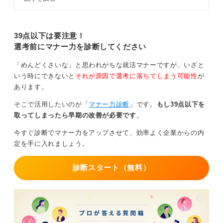
特に、面接が翌日の朝早い時間の場合は注意が必要で
ントと面接で体調不良になったとき
す。もし、夜中に発熱した場合は、まずはメールを入れ
の連絡方法や印象を下げない対応を
解説します。
ておき、始業時間になったらすぐに電話で連絡するよう
39点以下は要注意！
にしましょう。メール＋電話での連絡が誠意を示すうえ
選考前にマナー力を診断してください
で重要です。
焦らず体調回復を最優先とし、迅速かつ誠意ある対応で
「めんどくさいな」と思われがちな就活マナーですが、いざと
リスケジュールを成功させましょう。
いう時にできないと
それが原因で選考に落ちてしまう可能性
が
あります。
0
そこで活用したいのが「
マナー力診断
」です。
もし39点以下を
取ってしまったら早期の改善が必要です
。
今すぐ診断でマナー力をアップさせて、効率よく企業からの内
定を手に入れましょう。
診断スタート（無料）