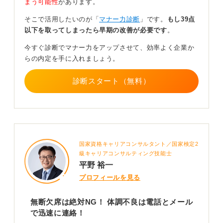
まう可能性
があります。
体調管理は基本！ リスケ時は電話で誠意を伝えよう
そこで活用したいのが「
マナー力診断
」です。
もし39点
以下を取ってしまったら早期の改善が必要です
。
しかし、近年はインフルエンザや新型コロナウイルスの
流行を経て、無理をして周囲に感染を広げるよりも、体
今すぐ診断でマナー力をアップさせて、効率よく企業か
調を優先して休むべきだという風潮が定着しつつありま
らの内定を手に入れましょう。
す。
診断スタート（無料）
昔のような「這ってでも来い」という根性論ではなくな
り、企業側の理解も得やすくなっていますが、チャンス
を逃してしまう可能性はゼロではありません。したがっ
て、大前提として日頃の体調管理を徹底し、万が一崩し
てしまった場合は、直ちに電話で誠意を持って相談する
ようにしましょう。
国家資格キャリアコンサルタント／国家検定2
級キャリアコンサルティング技能士
0
平野 裕一
プロフィールを見る
無断欠席は絶対NG！ 体調不良は電話とメール
で迅速に連絡！