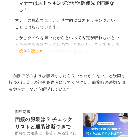
マナーはストッキングだが体調優先で問題な
し！
マナーの観点で言うと、基本的にはストッキングという
ことにはなっています。
しかしタイツを履いたからといって内定が取れないとい
った単純な問題ではないので、冬場ということを考える
⋯続きを読む▼
とタイツでもいいのかなという気はします。
寒いならストッキングに近い薄手のタイツを選ぼう
「面接でどのような服装をしたら良いかわからない」と疑問を
タイツといっても厚手のものではなく、ストッキングに
持つ人は以下の記事を参考にしてください。面接時の適切な服
近いような薄手のタイツを選ばれると良いのではないで
装やマナーなどを解説しています。
しょうか。
ビジネスマナーよりもやはり体調を考えてタイツにする
のであれば、薄手のタイツを選ぶのがおすすめです。
関連記事
面接の服装は？ チェック
防寒対策として靴の中に暖かい中敷きを入れたり、カイ
リストと服装診断つきで解
ロを貼ったりする方法もありますよ。
面接での服装は、指定がある場合は
説