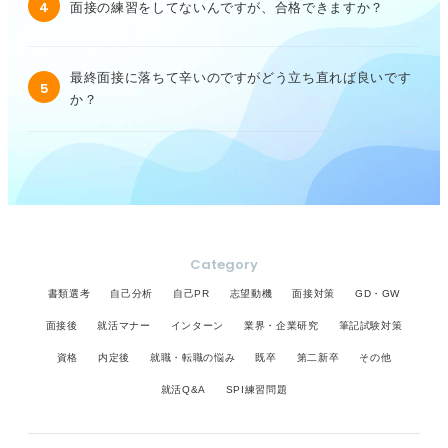
4
面接の練習をしてないんですが、合格できますか？
最終面接に落ちて辛いのですがどう立ち直れば良いです
5
か？
Category
書類選考
自己分析
自己PR
志望動機
面接対策
GD・GW
面接後
就活マナー
インターン
業界・企業研究
筆記試験対策
資格
内定後
就職・転職の悩み
既卒
第二新卒
その他
就活Q&A
SPI練習問題