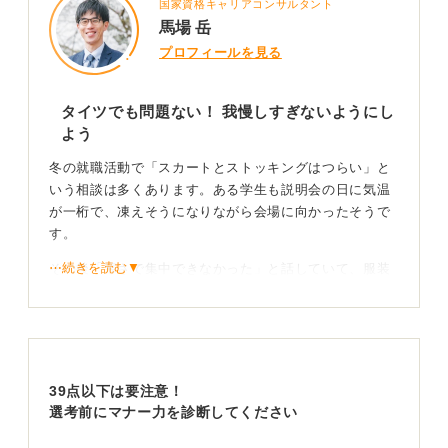
国家資格キャリアコンサルタント
馬場 岳
プロフィールを見る
タイツでも問題ない！ 我慢しすぎないようにし
よう
冬の就職活動で「スカートとストッキングはつらい」と
いう相談は多くあります。ある学生も説明会の日に気温
が一桁で、凍えそうになりながら会場に向かったそうで
す。
⋯続きを読む▼
その後「寒さで集中できなかった」と話していて、服装
の快適さがパフォーマンスにも影響するのだと改めて感
じました。まずは我慢が正解という考えを手放して大丈
夫です。
結論から言うと真冬の就職活動でタイツは一般的に問題
39点以下は要注意！
ありません。多くの企業は「マナー違反かどうか」より
選考前にマナー力を診断してください
も清潔感、落ち着いた印象、場に合っているかを見てい
ます。