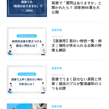
面接で「質問はありますか」と
聞かれたら？ 回答例66選を大
公開
面接対策
2026.8.6
【面接用】面白い特技一覧・例
文｜個性が求められる企業の特
徴も解説
面接対策
2026.5.14
面接でうまく話せない原因と対
策｜就活のプロが緊張緩和のコ
ツを伝授
面接対策