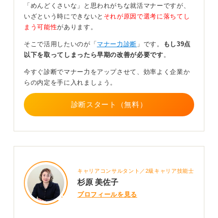
「めんどくさいな」と思われがちな就活マナーですが、
40～60デニールのダークカラーを選びカジュアル感
いざという時にできないと
それが原因で選考に落ちてし
を抑えよう
まう可能性
があります。
そこで活用したいのが「
マナー力診断
」です。
もし39点
40～60デニールくらいの黒や濃紺のタイツであれば、ス
以下を取ってしまったら早期の改善が必要です
。
ーツとの相性も良く、過度にカジュアルに見えることは
ありません。
今すぐ診断でマナー力をアップさせて、効率よく企業か
らの内定を手に入れましょう。
実際冬場の面接でタイツを着用している学生は珍しくな
く、企業側も自然な防寒対策として受け止めています。
診断スタート（無料）
一方で派手なカラータイツや80デニール以上の厚手タイ
プはカジュアル感が強くなるため控えるほうが無難で
す。
寒さに震えながら選考を受けるより、快適さを確保した
ほうがあなたの魅力は確実に伝わります。自分を守る選
キャリアコンサルタント／2級キャリア技能士
択をして大丈夫ですよ。
杉原 美佐子
プロフィールを見る
0