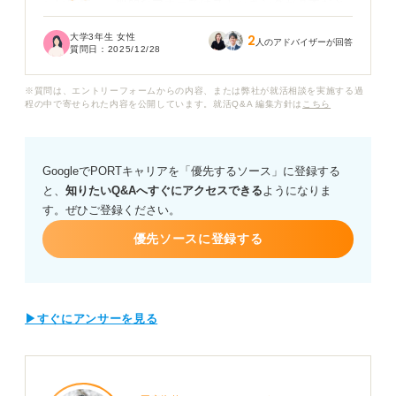
らいです。一般的なマナーではストッキングが基本だと
聞いているのですが、真冬でも薄手のストッキングで我
大学3年生 女性
2
慢すべきなのでしょうか？
人のアドバイザーが回答
質問日：
2025/12/28
正直タイツを履きたいのですが「就活ではマナー違反
※質問は、エントリーフォームからの内容、または弊社が就活相談を実施する過
だ」「非常識に見られる」という意見をネットで見かけ
程の中で寄せられた内容を公開しています。就活Q&A 編集方針は
こちら
るので、躊躇しています。
スーツにタイツを合わせることについて、企業側の視点
GoogleでPORTキャリアを「優先するソース」に登録する
も踏まえて教えていただきたいです。またもしタイツが
と、
知りたいQ&Aへすぐにアクセスできる
ようになりま
NGな場合、ストッキングで乗り切るための効果的な寒さ
す。ぜひご登録ください。
対策があればアドバイスをお願いします。
優先ソースに登録する
▶すぐにアンサーを見る