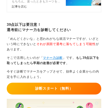
もちろん、迷ったときもスーツを選
0
ぶのが安心です。指定がない、もし
記事を読む
くは私服と指定されたときはオフィ
スカジュアルを着用しましょう。今
回は面接の服装についてキャリアコ
ンサルタントが詳しく解説している
39点以下は要注意！
ので参考にしてみてください。
選考前にマナー力を診断してください
「めんどくさいな」と思われがちな就活マナーですが、いざと
いう時にできないと
それが原因で選考に落ちてしまう可能性
が
あります。
そこで活用したいのが「
マナー力診断
」です。
もし39点以下を
取ってしまったら早期の改善が必要です
。
今すぐ診断でマナー力をアップさせて、効率よく企業からの内
定を手に入れましょう。
診断スタート（無料）