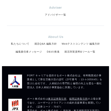
Adviser
アドバイザー一覧
About Us
私たちについて
就活Q&A 編集方針
Webテストコンテンツ 編集方針
編集責任者メッセージ
D&Iの推進
就活対策資料&ツール一覧