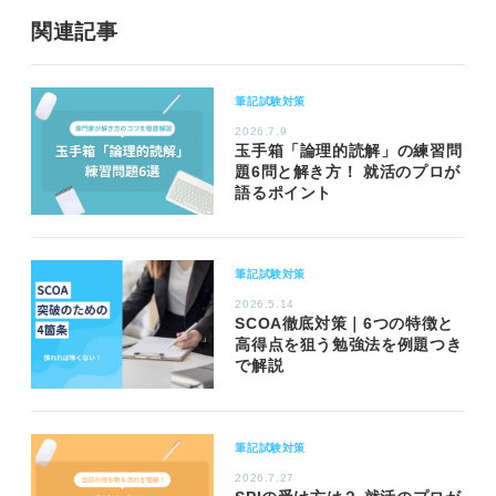
関連記事
筆記試験対策
2026.7.9
玉手箱「論理的読解」の練習問
題6問と解き方！ 就活のプロが
語るポイント
筆記試験対策
2026.5.14
SCOA徹底対策｜6つの特徴と
高得点を狙う勉強法を例題つき
で解説
筆記試験対策
2026.7.27