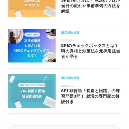
SPIの受け方は？ 就活のプロが
当日の流れや事前準備の方法を
解説
筆記試験対策
2026.8.6
SPIのチェックボックスとは？
噂の真相と対策法を元採用担当
者が語る
筆記試験対策
2026.7.9
SPI 非言語「装置と回路」の練
習問題3問！ 就活の専門家の解
説付き