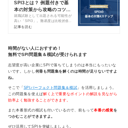
いが微妙に変わっている可能性があったり、時間配分が
SPI3とは？ 例題付きで基
最新のテストセンター方式に即していない場合があった
本の対策から攻略のコツま
りします。
就職試験として出題される可能性が
で完全網羅
高い「SPI3」。難易度は比較的低
新しさだけで決めないず実践的な対策ができるか見
いですが、油断は禁物です。この記
記事を読む
事ではキャリアコンサルタントが
よう
SPI3の基本的な対策から攻略法ま
でを徹底解説します。
問題集を選ぶ際は発行年だけでなく、模試形式の有無、
時間がない人におすすめ！
解説の分かりやすさ、分野の網羅性（言語・非言語・英
無料でSPI問題集＆模試が受けられます
語・構造把握・性格検査までカバーされているか）をチ
ェックすることも重要です。
志望度が高い企業にSPIで落ちてしまうのは本当にもったいな
いです。しかし
何冊も問題集を解くのは時間が足りないですよ
古い本でも直近2年以内なら基礎対策には十分といえます
ね。
が、できれば最新版を複数選ぶことをおすすめします。
そこで「
SPIパーフェクト問題集＆模試
」を活用しましょう。
この問題集を使えば
解く上で重要なポイントの解説を見ながら
0
効率よく勉強することができます。
また本番形式の模試も付いているので、前もって
本番の感覚
を
つかむことができますよ。
ぜひ活用してSPIを突破しましょう。