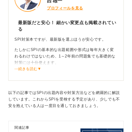
西 雄一
狙うなら上級問題も必要）。
6. 誤植・正誤のレビュー：レビューで誤植が多くないか
プロフィールを見る
確認。中古なら特に要注意。
7. 解答の版ズレに注意：中古で買うときに解答ページが
最新版だと安心！ 細かい変更点も掲載されてい
別刷りで欠けていないか確認する。
る
SPI対策本ですが、最新版を選ぶほうが安心です。
0
たしかにSPIの基本的な出題範囲や形式は毎年大きく変
わるわけではないため、1～2年前の問題集でも基礎的な
対策には十分使えます。
⋯続きを読む▼
しかし、大手や人気企業を志望する場合は、最新版を使
うことで最新の出題傾向や細かな形式の変化に対応でき
安心感が得られます。
以下の記事ではSPIの出題内容や対策方法などを網羅的に解説
出版社は毎年、受験者の声を反映して解説を改善したり
しています。これからSPIを受検する予定があり、少しでも不
模試形式を充実させたりしているため、学習効率の面で
安を抱えている人は一度目を通しておきましょう。
も最新版にメリットがあります。
一方で極端に古い問題集（たとえば10年前など）を使う
と、ひょっとすると出題パターンや英語・構造把握の扱
関連記事