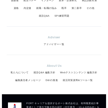
面接後
就活マナー
インターン
業界・企業研究
筆記試験対策
資格
内定後
就職・転職の悩み
既卒
第二新卒
その他
就活Q&A
SPI練習問題
Adviser
アドバイザー一覧
About Us
私たちについて
就活Q&A 編集方針
Webテストコンテンツ 編集方針
編集責任者メッセージ
D&Iの推進
就活対策資料&ツール一覧