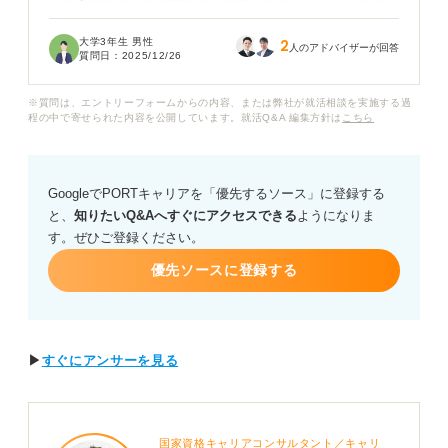
毎年、SPIの出題形式や問題傾向は大きく変わるものな
のでしょうか？ 古い問題集だと対策漏れが出て、本番で
大学3年生 男性
2
失敗してしまうのではないかと不安です。特に、志望度
人のアドバイザーが回答
質問日：
2025/12/26
の高い大手・人気企業を受ける予定なので、高得点を目
指すためにも最新の情報で対策したい気持ちもありま
※質問は、エントリーフォームからの内容、または弊社が就活相談を実施する過
す。
程の中で寄せられた内容を公開しています。就活Q&A 編集方針は
こちら
最新版を買うメリットと、数年前のものを利用する際の
リスクについて、教えていただきたいです。また、問題
GoogleでPORTキャリアを「優先するソース」に登録する
集を選ぶ際の発行年以外にチェックすべきポイントがあ
と、
知りたいQ&Aへすぐにアクセスできる
ようになりま
れば教えてください。
す。ぜひご登録ください。
優先ソースに登録する
▶
すぐにアンサーを見る
国家資格キャリアコンサルタント／キャリ