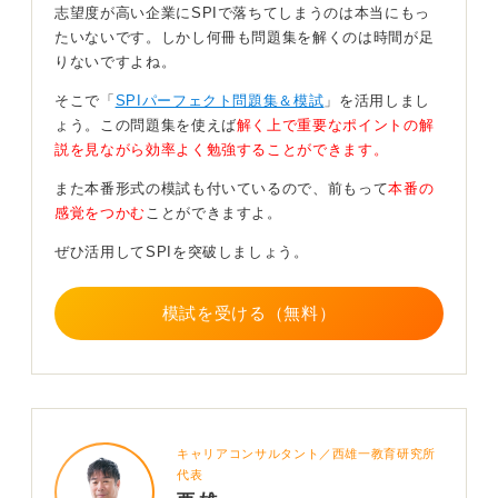
ちます。
志望度が高い企業にSPIで落ちてしまうのは本当にもっ
たいないです。しかし何冊も問題集を解くのは時間が足
ただ、最新版で導入された新問形式や配点・時間配分の
りないですよね。
微調整には対応していない可能性があります。つまり、
基礎固め→実戦慣れという学習フェーズに分けるなら、
そこで「
SPIパーフェクト問題集＆模試
」を活用しまし
旧版は安価で有益なものです。
ょう。この問題集を使えば
解く上で重要なポイントの解
説を見ながら効率よく勉強することができます。
7点を確認！ 対策に活用できるポイントを見よう
また本番形式の模試も付いているので、前もって
本番の
感覚をつかむ
ことができますよ。
問題集を選ぶときのチェックリストとして以下を参考に
しましょう。発行年以外に必ず見るポイントです。
ぜひ活用してSPIを突破しましょう。
1. 対応形式の明記：テストセンター、Webテスティン
グ、ペーパー対応か。
模試を受ける（無料）
2. 模試（タイムトライアル）やオンライン連携の有無：
本番感覚を養えるか。
3. 解説の親切さ：解説が詳しくて“短縮解法”や“見切りポ
イント”が載っているか。
4. 問題の網羅度：頻出項目が網羅されているか（言語・
非言語それぞれ）。
キャリアコンサルタント／西雄一教育研究所
5. 難易度バリエ：初級〜上級まで揃っているか（満点を
代表