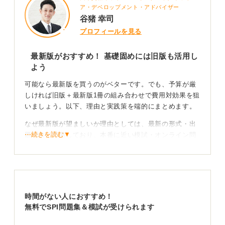
ア・デベロップメント・アドバイザー
谷猪 幸司
プロフィールを見る
最新版がおすすめ！ 基礎固めには旧版も活用し
よう
可能なら最新版を買うのがベターです。でも、予算が厳
しければ旧版＋最新版1冊の組み合わせで費用対効果を狙
いましょう。以下、理由と実践策を端的にまとめます。
なぜ最新版が望ましいか理由としては、最新の形式・出
⋯続きを読む▼
題傾向に準拠しており、本番に近い模試・オンライン問
題が付属していることが多く、実戦慣れができます。
また解説が最新の採点観点に合わせて更新されており、
出題形式が細かく変わると、過去問の解き方だけでは時
間配分やUI操作で戸惑うリスクがあります。
時間がない人におすすめ！
旧版でも有効なポイントとしては、SPIは頻出パターン
無料でSPI問題集＆模試が受けられます
が多いので、旧版でも基礎パターンの習得には十分役立