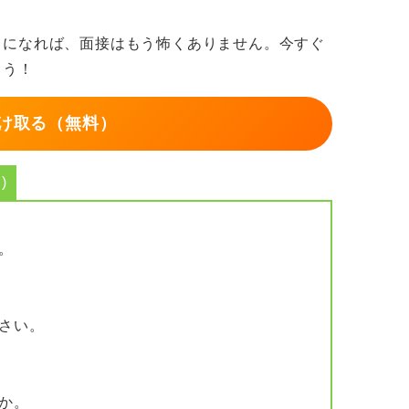
とや競争率の高さに対応するため不可欠な準
うになれば、面接はもう怖くありません。今すぐ
る機会であり、経験を積むことで本選考の成
ょう！
め、日頃から企業研究や自己分析を進め、論
け取る（無料）
ことが望まれます。
りますが、準備不足は不利になるため、焦ら
)
です。
面接ではなく、採用担当者と深くコミュニケ
。
志望を明確に示す必要のある、重要な選考ス
さい。
ンテージを得られます。自信を持って臨みま
か。