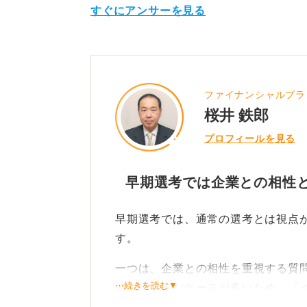
すぐにアンサーを見る
ファイナンシャルプラ
桜井 鉄郎
プロフィールを見る
早期選考では企業との相性
早期選考では、通常の選考とは視点
す。
一つは、企業との相性を重視する質
⋯続きを読む▼
談を経て進むケースが多いため、「
印象に残ったこと」など、企業文化