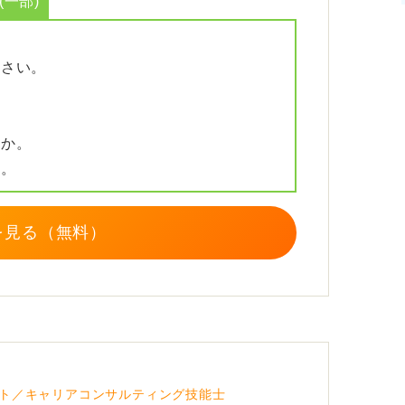
一部)
し、なぜその経験が自分の価値観を形作った
ます。
ださい。
す。インターンや説明会で得たことを志望動
そ」という理由を明確化しておくことが重要
すか。
思決定の速さも見られるので、内定を得られ
か。
く必要があります。
を見る（無料）
ト／キャリアコンサルティング技能士