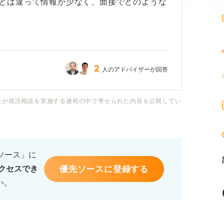
とは違って情報が少なく、面接でどのような
したくないのですが、早期選考ならではの深
る質問があるのでしょうか？
2
人のアドバイザーが回答
いった基本的な質問以外に、どのような準備
です。
社が就活相談を実施する過程の中で寄せられた内容を公開してい
るソース」に
優先ソースに登録する
クセスでき
い。