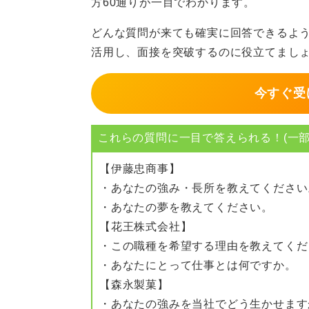
方60通りが一目でわかります。
これらは早期選考の難易度が高いこ
どんな質問が来ても確実に回答できるよ
備です。早期選考は早めに内定を得
活用し、面接を突破するのに役立てまし
功率も高まります。
面接の準備期間が短いことが多いた
今すぐ受
理的に自分を伝える力を磨いておく
内定率は約4割で年々増加傾向にあ
これらの質問に一目で答えられる！(一部
ず綿密に対策をおこなうことが肝要
【伊藤忠商事】
このように、早期選考は単なる軽い
・あなたの強み・長所を教えてください
ーションを取りながら自らの強みと
・あなたの夢を教えてください。
テップです。
【花王株式会社】
・この職種を希望する理由を教えてくだ
正しい準備をすれば、大きなアドバ
・あなたにとって仕事とは何ですか。
しょう。
【森永製菓】
・あなたの強みを当社でどう生かせます