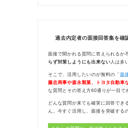
いです。
もう一つは、志望動機の確固たる意
企業は「早く内定を出しても心変わ
過去内定者の面接回答集を確
早い段階で「なぜこの会社なのか」
を深掘りする質問が多くなります。
面接で聞かれる質問に答えられるか
業側は早期選考で「優秀だが、他社
らず対策しようにも出来ない
人は多
め、入社承諾への覚悟の示し方が必
そこで、活用したいのが無料の「
面
藤忠商事や森永製菓、トヨタ自動車
自己分析を深掘りし一貫した
な質問とその答え方60通りが一目で
準備としては、通常選考よりも早い
どんな質問が来ても確実に回答でき
期に内定を出しても大丈夫かを見る
ん。今すぐ活用し、面接を突破する
そのため、自己分析の深掘りが必須