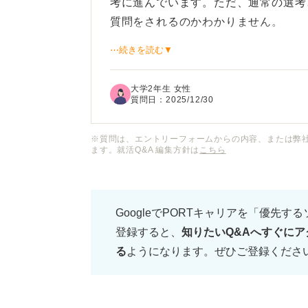
考に進んでいます。ただ、通常の選考
質問をされるのかわかりません。
⋯続きを読む▼
特に志望度の高い企業では絶対に失敗
い質問や、通常の選考とは視点が異な
大学2年生 女性
質問日：
2025/12/30
「なぜ早期選考を受けているのか」と
をして臨むべきか教えていただきたい
※質問は、エントリーフォームからの内容、または弊
ます。就活Q&A 編集方針は
こちら
GoogleでPORTキャリアを「優先す
登録すると、
知りたいQ&Aへすぐにア
る
ようになります。ぜひご登録くださ