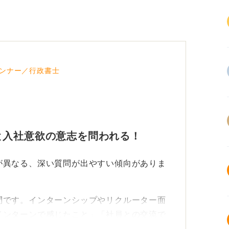
ンナー／行政書士
と入社意欲の意志を問われる！
が異なる、深い質問が出やすい傾向がありま
問です。インターンシップやリクルーター面
インターンで感じたこと」「社員との交流で
となじめるかどうかを確認する質問が出やす