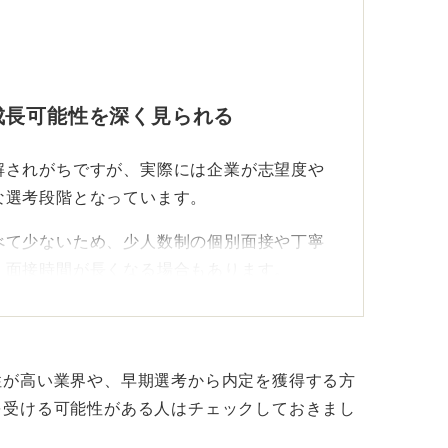
成長可能性を深く見られる
解されがちですが、実際には企業が志望度や
な選考段階となっています。
べて少ないため、少人数制の個別面接や丁寧
、面接時間が長くなる場合もあります。
問が中心になる
性を問われることが多く、準備の差が結果に
性が高い業界や、早期選考から内定を獲得する方
る質問はおもに4点です。
を受ける可能性がある人はチェックしておきまし