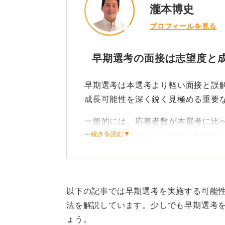
瀧本博史
プロフィールを見る
早期選考の面接は志望度と
早期選考は本選考より軽い面接と誤
成長可能性を深く鋭く見極める重要
一般的には、応募者数が本選考に比
⋯続きを読む▼
なコミュニケーションがおこなわれ
本音や価値観を掘り下げる質
面接では自分の本音や価値観、主体
以下の記事では早期選考を実施する可能
直結します。早期選考でよく問われ
法を解説しています。少しでも早期選考
ょう。