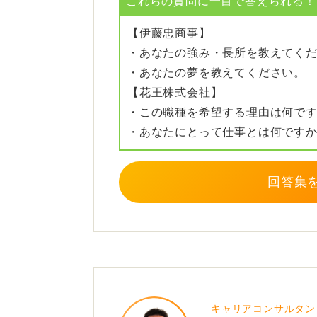
これらの質問に一目で答えられる！(
なエピソードと成果を語れるように
のかまで説明できると説得力が増し
【伊藤忠商事】
・あなたの強み・長所を教えてく
さらに、志望動機の一貫性も重要で
・あなたの夢を教えてください。
機に組み込み、「この企業だからこ
【花王株式会社】
です。
・この職種を希望する理由は何で
また、選考が短期間で進むため、意
・あなたにとって仕事とは何です
たらどう行動するかまで想定してお
回答集
0
キャリアコンサルタン