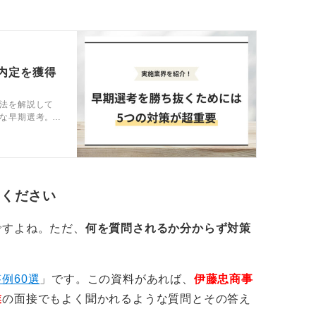
周囲より早く動きたい」、「志望度が高い」
ア観に基づいて早く環境を見極めたい」、
」など主体性と深い動機が求められます。
質問では、当社のどの点に魅力を感じたか、
内定を獲得
的に答えることが必須です。
法を解説して
な早期選考。
最近成長した経験、困難をどう乗り越えた
ルタントの視
ど、自分の変化や努力を語ることが評価され
多く、大切にしている価値観、チームでのト
てください
課題など自分の内面を言語化できることが重
ですよね。ただ、
何を質問されるか分からず対策
での学びを行動→気づき→今後の行動の流れ
例60選
」です。この資料があれば、
伊藤忠商事
を事実＋解釈＋未来の三段階で語れること、
業
の面接でもよく聞かれるような質問とその答え
ておくことです。