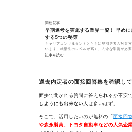
まず、早期選考を受ける理由では「
だけでは不十分で、「自分のキャリ
「社員の話を聞いて理解を深めたい
関連記事
次に、企業理解や本気度を確認する
早期選考を実施する業界一覧！ 早めに
する5つの秘策
他社ではなく当社を選ぶ理由を具体
キャリアコンサルタントとともに早期選考の対策方
います。就活生のレベルが高く、入念な準備が必要
第三に、成長可能性を問う質問では
どのような対策方法が有効なのか、キャリアコンサ
記事を読む
か、今後どんな社会人を目指すかな
点から解説します。
ます。
最後に、価値観や人柄を掘る質問も
過去内定者の面接回答集を確認し
ラブル対応、インターンで気づいた
面接で聞かれる質問に答えられるか不安
要です。
しようにも出来ない
人は多いはず。
準備すべきポイントは、インターン
そこで、活用したいのが無料の「
面接回答
で整理し説明できること、志望理由
や森永製菓、トヨタ自動車などの人気企
自己分析のエピソードを3つ用意し