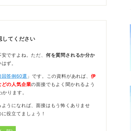
志を問う質問です。
りしないか」を見極めるため、通常選考より
認してください
を明確に答えられるかが重要となり、志望度
不安ですよね。ただ、
何を質問されるか分か
の滑り止めにされないか」も警戒しているた
いはず。
要になると覚えておきましょう。
接回答例60選
」です。この資料があれば、
伊
などの人気企業
の面接でもよく聞かれるよう
志望理由を明確に伝えよう！
わかります。
段階で挑む分、面接官は本当にこの学生は早
るようになれば、面接はもう怖くありませ
ようとするものです。
のに役立てましょう！
です。表面的な強み・弱みではなく、具体的