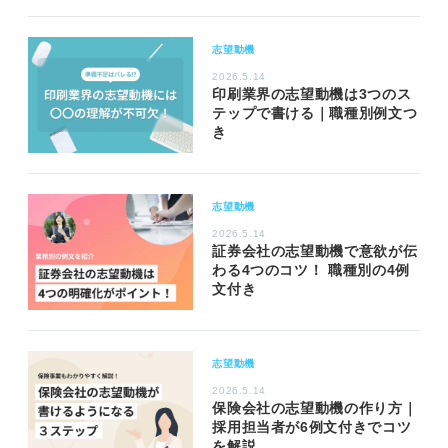
志望動機
2026.5.14
印刷業界の志望動機は3つのス
テップで書ける｜職種別例文つ
き
志望動機
2026.5.14
証券会社の志望動機で意欲が伝
わる4つのコツ！ 職種別の4例
文付き
志望動機
2026.5.14
保険会社の志望動機の作り方｜
採用担当者が6例文付きでコツ
を解説