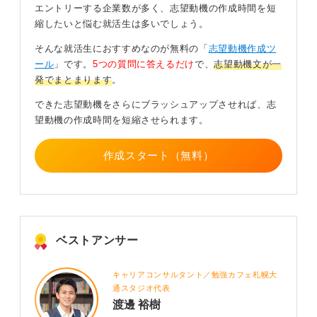
エントリーする企業数が多く、志望動機の作成時間を短
投げ出さない力」として継続力や責任感に転用可能で
縮したいと悩む就活生は多いでしょう。
す。
そんな就活生におすすめなのが無料の「
志望動機作成ツ
チームで活動した経験があれば、「職場で周囲と協力で
ール
」です。
5つの質問に答えるだけ
で、
志望動機文が一
きる人材」として映ります。
発でまとまります
。
また、前向きさを示すには「できることを増やしたい」
できた志望動機をさらにブラッシュアップさせれば、志
「社会に出て役に立ちたい」といった意欲を入れるのが
望動機の作成時間を短縮させられます。
効果的です。
志望動機は経験・学んだこと・意欲をセットで伝え
作成スタート（無料）
る
志望動機は「学校での経験」「学んだこと」「企業で活
かす意欲」の流れで話しましょう。
ベストアンサー
例として、状況（高校で○○部に所属して練習に励んでい
た）と、課題（勝つために練習メニューを工夫する必要
があった）を明確に示します。
キャリアコンサルタント／勉強カフェ札幌大
通スタジオ代表
次に、行動（仲間と話し合い、役割分担を決め、練習方
渡邊 裕樹
法を改善した）と成果（チームの成績が向上し、最後の