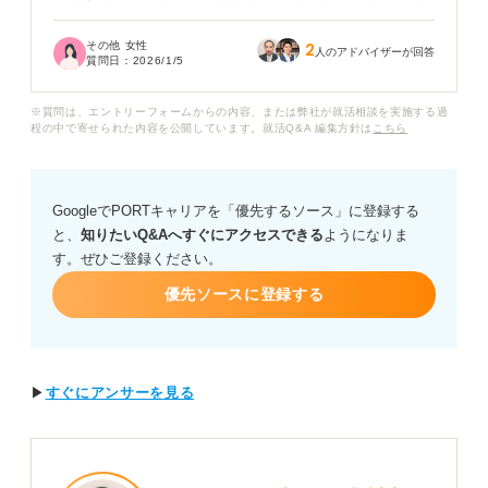
えればいい」と言われるのですが、自分で考えても「家
から近い」「知っている会社だから」といった、なんだ
その他 女性
2
か浅い理由しか出てきません。アルバイトの経験もない
人のアドバイザーが回答
質問日：
2026/1/5
ので不安です。
※質問は、エントリーフォームからの内容、または弊社が就活相談を実施する過
企業の採用担当者は、高校生にどのような「やる気」や
程の中で寄せられた内容を公開しています。就活Q&A 編集方針は
こちら
「熱意」を見ていますか？ また、部活動や委員会などの
学校生活で頑張った経験を、志望動機でどのように話せ
ば良いか知りたいです。
GoogleでPORTキャリアを「優先するソース」に登録する
と、
知りたいQ&Aへすぐにアクセスできる
ようになりま
す。ぜひご登録ください。
優先ソースに登録する
▶
すぐにアンサーを見る