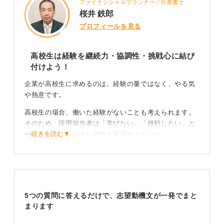
ファイナンシャルプランナー／行政書士
桜井 鉄郎
プロフィールを見る
高校生は経験を継続力・協調性・挑戦心に結び
付けよう！
企業が高校生に求めるのは、経験の量ではなく、やる気
や熱意です。
高校生の場合、働いた経験がないことも考えられます。
そのため、採用担当者は「学びたい」「挑戦したい」と
⋯続きを読む▼
いう素直さと前向きな姿勢を重視するのです。
企業は部活動や委員会の経験から学生の素質を見て
いる
部活動や委員会の経験が継続力、協調性、挑戦心として
5つの質問に答えるだけで、志望動機文が一発でまと
アピールできます。
まります
たとえば、部活動や委員会を続けてきた経験は「途中で