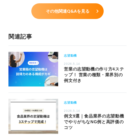
その他関連Q&Aを見る
関連記事
志望動機
2026.5.14
営業の志望動機の作り方4ステ
ップ！ 営業の種類・業界別の
例文付き
志望動機
2026.5.14
例文9選｜食品業界の志望動機
でやりがちなNG例と高評価の
コツ