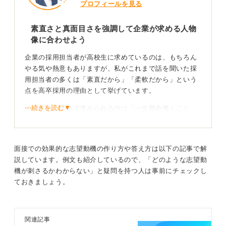
プロフィールを見る
大会でベスト8に入った）を具体的に語ります。
この流れを「御社でも仲間と協力しながら努力を続け、
素直さと真面目さを強調して企業が求める人物
成果を出したい」と結び付けると説得力が増します。
像に合わせよう
企業の採用担当者が高校生に求めているのは、もちろん
企業への志望理由より自分の努力が評価される
やる気や熱意もありますが、私がこれまで話を聞いた採
用担当者の多くは「素直だから」「柔軟だから」という
高校生の場合は、「なぜこの企業か」という深い質問は
点を高卒採用の理由として挙げています。
大学生ほど突っ込まれない傾向があります。そのため、
⋯続きを読む▼
そのため、面接で求められるのは「一生懸命働くこと」
自分の高校生時代の経験や学んだことを、入社後に業務
と「真面目に働くこと」の2つであることが多いです。
に結び付ける意欲を強調するのが良いです。
この点を意識して、「一生懸命働くつもりです」「真面
このような準備が、採用に向けての自信につながりま
目に働くつもりです」「上司の言うことをまずは素直に
す。
面接での効果的な志望動機の作り方や答え方は以下の記事で解
聞いて成長できるようにしたいです」といった表現を用
説しています。例文も紹介しているので、「どのような志望動
いると、企業に響きやすくなります。
機が刺さるかわからない」と疑問を持つ人は事前にチェックし
0
ておきましょう。
自宅から近いことは長く勤められることのアピール
になる
関連記事