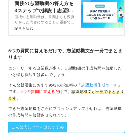
自宅から近いという理由は決め手の一つになります。単
面接の志望動機の答え方を
に「近いから」と述べるのではなく、「自宅から通いや
3ステップで解説｜志望業
すいので、長く勤められる会社だと思ったから」という
面接の志望動機は、書類よりも深掘
界別の例文20選
意図を込めましょう。「安定して長く働ける」というメ
りをした内容にすることが重要で
リットが明確に伝わります。
す。面接で志望動機を答えるための
記事を読む
3つの構成を理解し、4ステップで
たとえば「御社は自宅から近くて通いやすく、働きやす
面接の志望動機を考えましょう。回
答例文や伝え方のコツを踏まえてキ
いと思ったからです。長く勤めたいので、一生懸命頑張
ャリアコンサルタントが解説しま
5つの質問に答えるだけで、志望動機文が一発でまとま
るつもりです。真面目に働きます」と伝えれば、非常に
す。
ります
響くはずです。
エントリーする企業数が多く、志望動機の作成時間を短縮した
アピールポイントを増やすなら、部活や委員会のエ
いと悩む就活生は多いでしょう。
ピソードを添えて
そんな就活生におすすめなのが無料の「
志望動機作成ツール
」
そのうえ、もし可能なら、自分が得意なことを話すとア
です。
5つの質問に答えるだけ
で、
志望動機文が一発でまとまり
ピールが補強されます。部活動や委員会活動のエピソー
ます
。
ドを証明する材料としましょう。
できた志望動機をさらにブラッシュアップさせれば、志望動機
たとえば、「部活動で練習に毎回遅れずに参加した」と
の作成時間を短縮させられます。
言えば真面目さが伝わります。ほかにも、「人と話すの
こんな人にツールはおすすめ
が好きで、委員会では中心になることが多かった」など