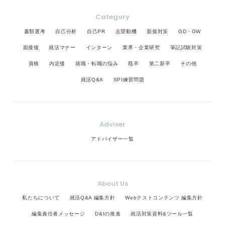
Category
書類選考
自己分析
自己PR
志望動機
面接対策
GD・GW
面接後
就活マナー
インターン
業界・企業研究
筆記試験対策
資格
内定後
就職・転職の悩み
既卒
第二新卒
その他
就活Q&A
SPI練習問題
Adviser
アドバイザー一覧
About Us
私たちについて
就活Q&A 編集方針
Webテストコンテンツ 編集方針
編集責任者メッセージ
D&Iの推進
就活対策資料&ツール一覧