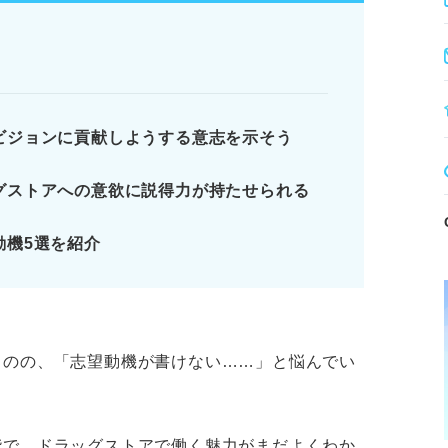
の特徴を結びつける。
携わりたい、接客サービス強化に貢献した
ビジョンに貢献しようする意志を示そう
グストアへの意欲に説得力が持たせられる
ビジョン」と「原体験」が鍵
り込みたい2つの要素
動機5選を紹介
解するために必要な基礎知識
トアの今後のビジョンも把握しておこう
ります。記事本文と併せてご確認ください。
ものの、「志望動機が書けない……」と悩んでい
階で、ドラッグストアで働く魅力がまだよくわか