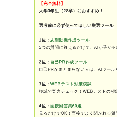
【完全無料】
②ドラッグストアに貢献
大学3年生（28卒）におすすめ！
ドラッグストアのビジョンを理
選考前に必ず使ってほしい厳選ツール
事業の分類：おもに4種類
1位：
志望動機作成ツール
もうけのしくみ：「つい
5つの質問に答えるだけで、AIが受か
仕事内容：専門性を身に
2位：
自己PR作成ツール
自己PRがまとまらない人は、AIツー
周りと差がつく！ ドラッグス
プライベートブランドの
3位：
WEBテスト対策模試
模試で実力チェック！WEBテストの頻
市場拡大のための海外進
4位：
面接回答集60選
健康に関する専門性の確
見るだけでOK！面接でよく聞かれる質