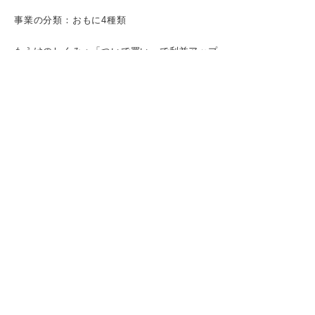
事業の分類：おもに4種類
もうけのしくみ：「ついで買い」で利益アップ
仕事内容：専門性を身に付けて活かす
周りと差がつく！ ドラッグストアの今後の
ビジョンも把握しておこう
プライベートブランドの強化
市場拡大のための海外進出
健康に関する専門性の確立
就活支援のプロが解説！ ドラッグストアの
志望動機で企業が実際に重視しているポイン
ト