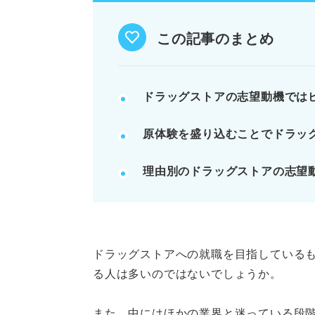
例文を参考に、自身の経験と企業
この記事のまとめ
例：プライベートブランド開発に
い。
ドラッグストアの志望動機では
記事の該当箇所を見る
原体験を盛り込むことでドラッ
ドラッグストアの志望動機は「
ドラッグストアの志望動機に盛
理由別のドラッグストアの志望
ドラッグストアのビジョンを理
周りと差がつく！ ドラッグス
※AIの特性上、間違いが含まれている場合があ
ドラッグストアへの就職を目指している
る人は多いのではないでしょうか。
また、中にはほかの業界と迷っている段