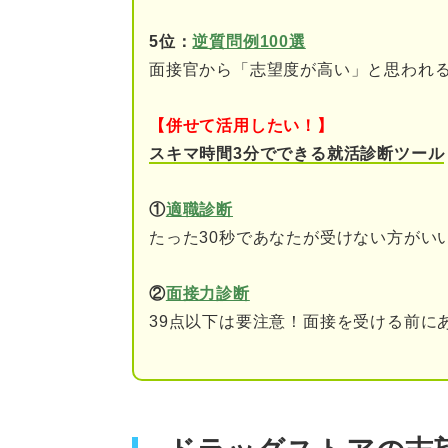
就活支援のプロが解説！ ドラ
5位：
逆質問例100選
ポイント
面接官から「志望度が高い」と思われ
4ステップ！ ドラッグストア
【併せて活用したい！】
①結論：ドラッグストア
スキマ時間3分でできる就活診断ツール
②理由：ドラッグストア
①
適職診断
③具体例：原体験の詳細
たった30秒であなたが受けない方がい
④結論：ドラッグストア
②
面接力診断
39点以下は要注意！面接を受ける前に
ドラッグストアの志望動機の例
例文①プライベートブラ
例文②店舗の接客サービ