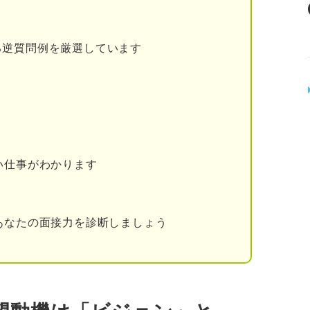
ッグストアの志望動機で企業が実際に重視している
る逆質問例を厳選しています
の志望動機の効果的な伝え方
に入社してやりたいこと
に興味を持った原体験
な内容
い仕事がわかります
のビジョンへの貢献の仕方
あなたの面接力を診断しましょう
文5選
ンドの商品開発に携わりたい
スの強化に貢献したい