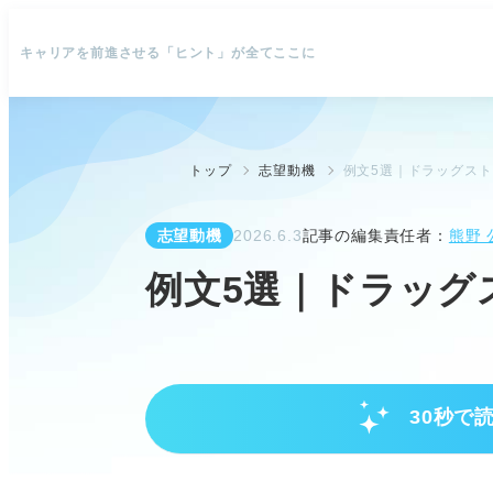
キャリアを前進させる「ヒント」が全てここに
トップ
志望動機
例文5選｜ドラッグス
志望動機
2026.6.3
記事の編集責任者：
熊野 
例文5選｜ドラッグ
30秒で
ドラッグストア志望動機の鍵
企業のビジョンと自身の貢献意欲