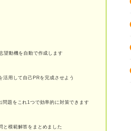
したいと思うに至った原体験
解するために必要な基礎知識
で買い」で利益アップ
る志望動機を自動で作成します
付けて活かす
ルを活用して自己PRを完成させよう
トアの今後のビジョンも把握しておこう
強化
出問題をこれ1つで効率的に対策できます
出
立
問と模範解答をまとめました