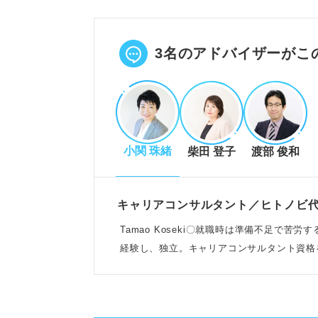
原体験を盛り込み志望動機に説得
業界の課題を理解し、貢献できる
POINT：口先だけでなく、具体
3名のアドバイザーがこ
業界理解を深めるポイント
ドラッグストアの事業分類や収益
小関 珠緒
柴田 登子
渡部 俊和
今後の業界ビジョン（PB強化、
企業ごとの戦略や注力点を分析し
POINT：顧客目線で志望企業の
キャリアコンサルタント／ヒトノビ
Tamao Koseki〇就職時は準備不足で苦
経験し、独立。キャリアコンサルタント資格
志望動機の効果的な構成と実践
おこなう
結論から述べ、原体験と具体例で
企業のビジョンへの貢献方法で締