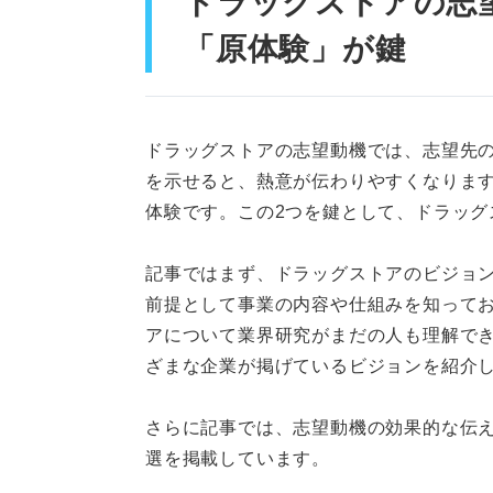
ドラッグストアの志
例文③地域の人々の健康
「原体験」が鍵
例文④世界規模での健康
例文⑤化粧品担当として
ドラッグストアの志望動機では、志望先
差別化された志望動機に仕上げ
を示せると、熱意が伝わりやすくなりま
体験です。この2つを鍵として、ドラッグ
記事ではまず、ドラッグストアのビジョ
前提として事業の内容や仕組みを知って
アについて業界研究がまだの人も理解で
ざまな企業が掲げているビジョンを紹介
さらに記事では、志望動機の効果的な伝え
選を掲載しています。