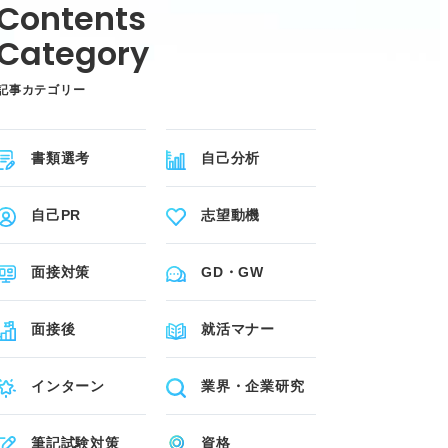
記事カテゴリー
書類選考
自己分析
自己PR
志望動機
面接対策
GD・GW
面接後
就活マナー
インターン
業界・企業研究
筆記試験対策
資格