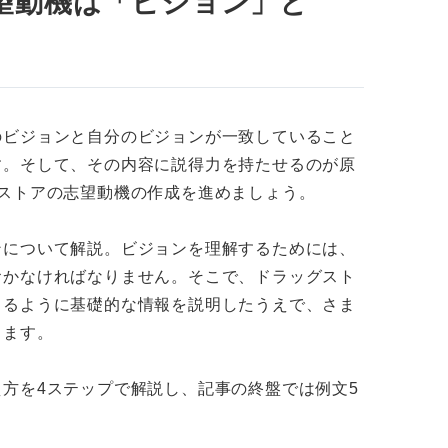
望動機は「ビジョン」と
な生活に直接的に携わりたい
意識の向上を図りたい
好きなことを仕事に活かしたい
のビジョンと自分のビジョンが一致していること
てドラッグストアでの理想のキャリアをつかもう
す。そして、その内容に説得力を持たせるのが原
ストアの志望動機の作成を進めましょう。
ンについて解説。ビジョンを理解するためには、
おかなければなりません。そこで、ドラッグスト
きるように基礎的な情報を説明したうえで、さま
します。
方を4ステップで解説し、記事の終盤では例文5