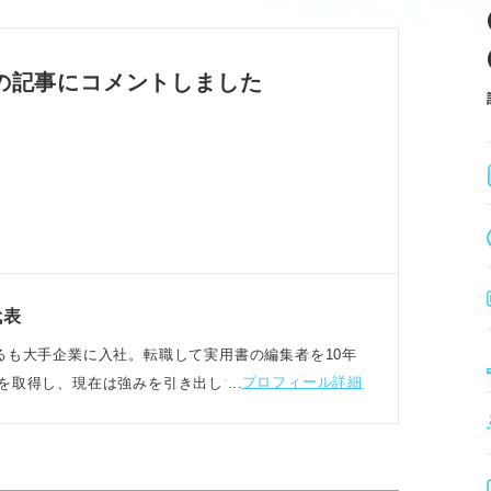
力を持たせる。
人材であることを示す。
的な体験で熱意を伝えることが重要。
の記事にコメントしました
構造を把握する。
海外進出、健康専門性）を理解する。
、差別化を図る。
「ファン」として魅力を整理する。
代表
労するも大手企業に入社。転職して実用書の編集者を10年
プロフィール詳細
を取得し、現在は強みを引き出して活かす人材育成を
理由を補強する。
めくくり、マッチ度を示す。