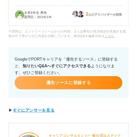
してしまった場合、どのように対処するのが良いか気に
なっています。
大学3年生 男性
2
人のアドバイザーが回答
質問日：
2026/1/8
面接官の方に悪い印象を残さず、スムーズに面接を受け
させてもらうためには、遅延がわかった時点で企業にす
※質問は、エントリーフォームからの内容、または弊社が就活相談を実施する過
ぐに連絡するべきでしょうか？ その際、具体的な遅延時
程の中で寄せられた内容を公開しています。就活Q&A 編集方針は
こちら
間と状況をどこまで詳しく伝えるべきか、また、謝罪の
仕方や会場到着後の振る舞いについて、何か気を付ける
べき点があれば教えてください。
GoogleでPORTキャリアを「優先するソース」に登録する
と、
知りたいQ&Aへすぐにアクセスできる
ようになりま
電車遅延で面接に遅れそうなときの適切な連絡のタイミ
す。ぜひご登録ください。
ングや伝え方について、具体的なアドバイスをお願いし
ます。
優先ソースに登録する
▶
すぐにアンサーを見る
キャリアコンサルタント/一般社団法人テツナ