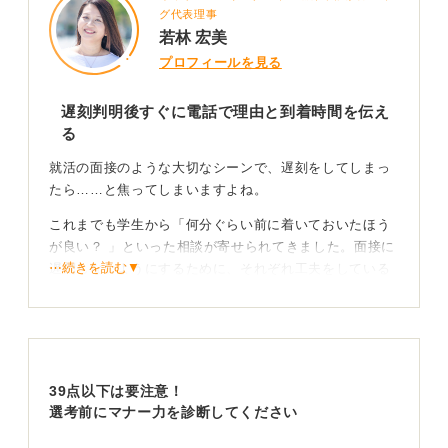
グ代表理事
若林 宏美
プロフィールを見る
遅刻判明後すぐに電話で理由と到着時間を伝え
る
就活の面接のような大切なシーンで、遅刻をしてしまっ
たら……と焦ってしまいますよね。
これまでも学生から「何分ぐらい前に着いておいたほう
が良い？ 」といった相談が寄せられてきました。面接に
⋯続きを読む▼
遅刻しないようにするために、それぞれ工夫をしている
ようです。
到着時刻に間に合わないという事態が発生してしまった
際は、わかった時点ですぐに連絡しましょう。その際の
連絡は電話で、遅刻する理由と予定到着時間を伝えてく
39点以下は要注意！
ださいね。
選考前にマナー力を診断してください
大幅な遅刻の場合、面接が後日になることもある