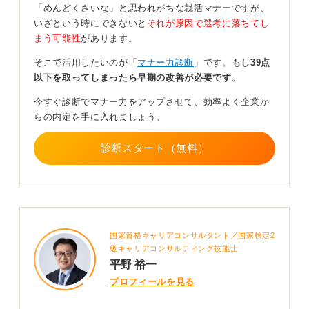
「めんどくさいな」と思われがちな就活マナーですが、
いざという時にできないと
それが原因で選考に落ちてし
大幅に遅刻してしまった場合は、次の予定などの関係か
まう可能性
があります。
ら面接がキャンセルとなり、後日という可能性も考えら
れます。
そこで活用したいのが「
マナー力診断
」です。
もし39点
以下を取ってしまったら早期の改善が必要です
。
その際は、電話で告げられるケースもあれば会場で伝え
られるケースもあり、どちらの場合でも真摯に謝罪を
今すぐ診断でマナー力をアップさせて、効率よく企業か
し、遅延による遅刻であっても言い訳をしすぎないよう
らの内定を手に入れましょう。
にしましょう。
診断スタート（無料）
社会人になったら、電車の遅延であっても遅刻は遅刻だ
とみなされるためです。
面接が別日になった場合でも、事情があるなら合否に影
響はあまりありませんので安心してください。
会場到着時刻は5～8分前！ 人によっては1時間前か
国家資格キャリアコンサルタント／国家検定2
級キャリアコンサルティング技能士
ら近くで待機
平野 裕一
プロフィールを見る
面接へは、一般的に5～8分ぐらい前に到着するのが良い
とされています。 あまり早く着きすぎると先方の業務に