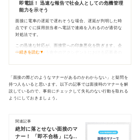
支障をきたす場合があるからです。
即電話！ 迅速な報告で社会人としての危機管理
能力を示そう
ただし、これはあくまでも面接会場に着く時間だと理解
してください。 当日は何があるかわかりません。最寄り
面接に電車の遅延で遅れそうな場合、遅延が判明した時
駅や面接会場付近まではそれより早く着くようにしてい
点ですぐに採用担当者へ電話で連絡を入れるのが適切な
る学生も多い印象です。
対処法です。
人によって違いますが、早い学生だと1時間前には到着し
この迅速な対応が、面接官への印象悪化を防ぎます。企
近くのカフェなどで待機していたと聞きました。私の肌
⋯続きを読む▼
業は面接に向かう途中のアクシデントにおける応募者の
感ですが、概ね20～30分近く前に着いている学生が多い
危機管理能力やマナーを見ています。
気がします。
無断遅刻は論外です。電話による迅速かつ正確な報告は
電車の遅延で遅刻してしまっても、遅刻は遅刻。事情は
社会人としての責任感とコミュニケーション能力を示す
「面接の際どのようなマナーがあるのかわからない」と疑問を
もちろん考慮してもらえますが、「遅延のせいだから自
機会となるからです。
持つ人もいると思います。以下の記事では面接時のマナーを解
分のせいではない」という態度ではなく、遅刻をしてし
説しているので、事前にチェックして失礼のない行動を取れる
まったことに対して、真摯に謝罪するようにしてくださ
ようにしておきましょう。
謝罪とともに企業の意向を確認しよう
いね。
連絡の際は、次の3点を正確に伝えるように案内してきま
0
した。
関連記事
絶対に落とせない面接のマ
①謝罪と遅延理由
ナー！ 「即不合格」にな
まず心からお詫びし、「〇〇線の大幅な遅延のため」な