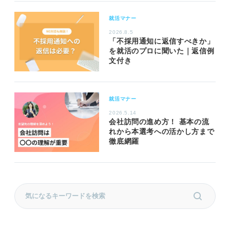
就活マナー
2026.8.5
「不採用通知に返信すべきか」
を就活のプロに聞いた｜返信例
文付き
就活マナー
2026.5.14
会社訪問の進め方！ 基本の流
れから本選考への活かし方まで
徹底網羅