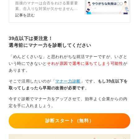
面接のマナーは合否をわける重要要
らないための作法
ど、具体的な遅延理由を明確に伝えます。
素。念入りな対策が欠かせません。
面接時の一連のマナーから身だしな
記事を読む
②到着予定時刻の提示
みのマナーまでキャリアコンサルタ
現時点で把握できる正確な到着見込み時刻を伝えます。
ントが徹底解説します。集団面接や
WEB面接のマナーも紹介するの
③指示の確認
で、参考にしてください。
39点以下は要注意！
面接を実施可能かどうかについて、担当者の指示を仰ぐ
選考前にマナー力を診断してください
姿勢を見せます。
「めんどくさいな」と思われがちな就活マナーですが、いざと
遅延証明書も忘れずに！ 面接時は気持ちを切り替え
いう時にできないと
それが原因で選考に落ちてしまう可能性
が
よう
あります。
そこで活用したいのが「
マナー力診断
」です。
もし39点以下を
会場に到着したら、改めて受付で深くお詫びし、念のた
取ってしまったら早期の改善が必要です
。
め遅延証明書を提示できるように準備しておきましょ
う。面接が始まったら、気持ちを切り替えて本題に集中
今すぐ診断でマナー力をアップさせて、効率よく企業からの内
し、あなたの意欲を伝えることが挽回につなげます。
定を手に入れましょう。
遅延は避けられませんが、その際の迅速、かつ丁寧な報
診断スタート（無料）
告によって、面接官に悪い印象を残すことなく、スムー
ズに選考を継続させることが可能です。焦らず、落ち着
いて連絡をしてください。