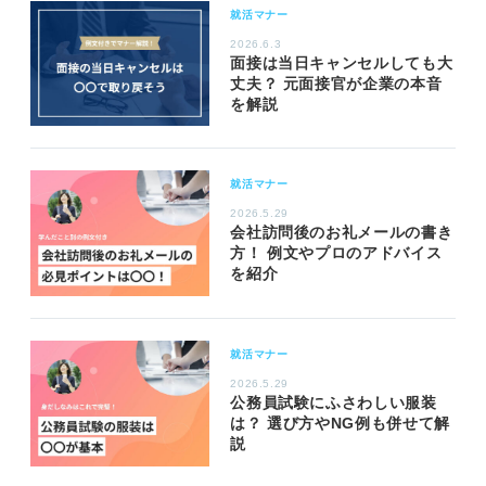
就活マナー
2026.6.3
面接は当日キャンセルしても大
丈夫？ 元面接官が企業の本音
を解説
就活マナー
2026.5.29
会社訪問後のお礼メールの書き
方！ 例文やプロのアドバイス
を紹介
就活マナー
2026.5.29
公務員試験にふさわしい服装
は？ 選び方やNG例も併せて解
説