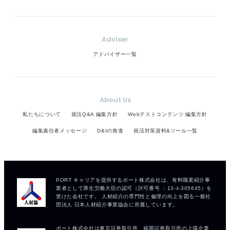
Adviser
アドバイザー一覧
About Us
私たちについて
就活Q&A 編集方針
Webテストコンテンツ 編集方針
編集責任者メッセージ
D&Iの推進
就活対策資料&ツール一覧