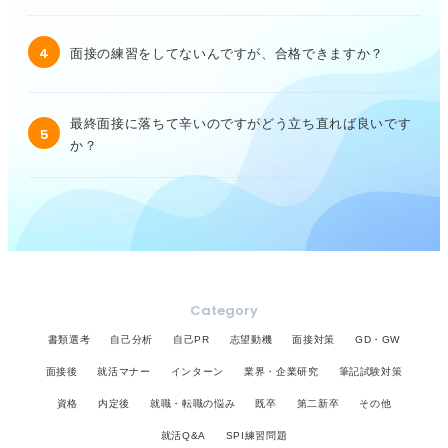
4
面接の練習をしてないんですが、合格できますか？
最終面接に落ちて辛いのですがどう立ち直れば良いです
5
か？
Category
書類選考
自己分析
自己PR
志望動機
面接対策
GD・GW
面接後
就活マナー
インターン
業界・企業研究
筆記試験対策
資格
内定後
就職・転職の悩み
既卒
第二新卒
その他
就活Q&A
SPI練習問題