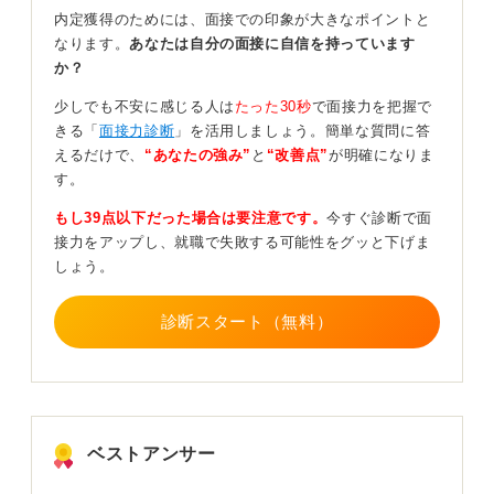
内定獲得のためには、面接での印象が大きなポイントと
折り返す際は、2〜3時間以内、遅くとも当日中が望まし
なります。
あなたは自分の面接に自信を持っています
いです。時間帯は、企業の始業後1〜2時間を避け、10〜
か？
12時または14〜17時にかけましょう。
少しでも不安に感じる人は
たった30秒
で面接力を把握で
もし、担当者が不在だった場合は、「先ほど留守番電話
きる「
面接力診断
」を活用しましょう。簡単な質問に答
を拝聴し、お電話いたしました」と一言残しておけば丁
えるだけで、
“あなたの強み”
と
“改善点”
が明確になりま
寧な対応になります。
す。
ただし、留守電が「〇日に再度ご連絡します」「こちら
もし39点以下だった場合は要注意です。
今すぐ診断で面
からのみご連絡します」という「明確な指示付き」であ
接力をアップし、就職で失敗する可能性をグッと下げま
れば、無理に折り返さず、メッセージ通り待つほうが適
しょう。
切です。
いずれにせよ、連絡を受けたらまず動く姿勢は社会人に
診断スタート（無料）
なってもさらに重視されます。丁寧な折り返しは、あな
た自身の印象を確実に良くするものです。
0
ベストアンサー