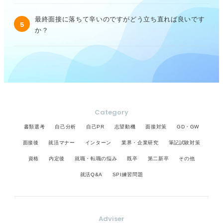
最終面接に落ちて辛いのですがどう立ち直れば良いです
5
か？
Category
書類選考
自己分析
自己PR
志望動機
面接対策
GD・GW
面接後
就活マナー
インターン
業界・企業研究
筆記試験対策
資格
内定後
就職・転職の悩み
既卒
第二新卒
その他
就活Q&A
SPI練習問題
Adviser