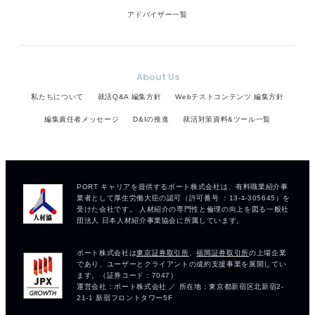
アドバイザー一覧
About Us
私たちについて
就活Q&A 編集方針
Webテストコンテンツ 編集方針
編集責任者メッセージ
D&Iの推進
就活対策資料&ツール一覧