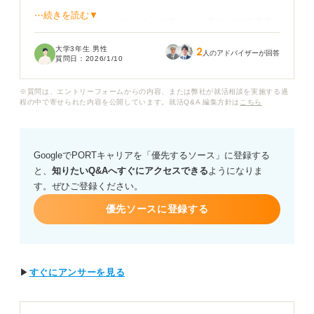
⋯続きを読む▼
以前、キャリアセンターで「企業からの着信は留守番電
話でもすぐに折り返すのが基本マナー」と教わったた
大学3年生 男性
2
め、何もせずに放置するのは失礼ではないかと心配で
人のアドバイザーが回答
質問日：
2026/1/10
す。
※質問は、エントリーフォームからの内容、または弊社が就活相談を実施する過
一方で、企業側が「また連絡します」と言っているのに
程の中で寄せられた内容を公開しています。就活Q&A 編集方針は
こちら
折り返すと、二度手間になり迷惑をかけてしまうのでは
ないかとも考えてしまいます。
GoogleでPORTキャリアを「優先するソース」に登録する
「また連絡します」というメッセージが残されていた場
と、
知りたいQ&Aへすぐにアクセスできる
ようになりま
合でも、やはりすぐに折り返すのが正解でしょうか？ そ
す。ぜひご登録ください。
れとも、企業のメッセージ通り待っているほうが良いで
しょうか？ その判断基準や、折り返す場合の適切な時間
優先ソースに登録する
帯についても教えてください。
▶
すぐにアンサーを見る