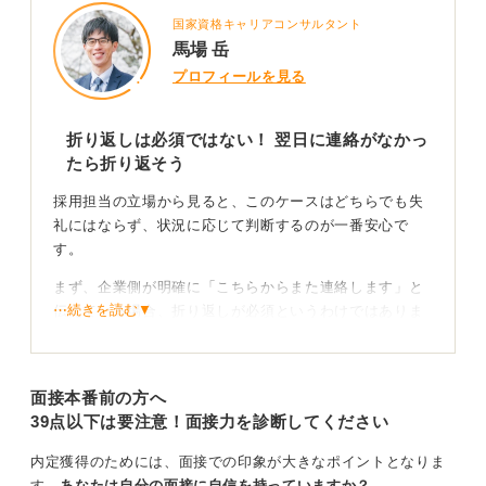
国家資格キャリアコンサルタント
馬場 岳
プロフィールを見る
折り返しは必須ではない！ 翌日に連絡がなかっ
たら折り返そう
採用担当の立場から見ると、このケースはどちらでも失
礼にはならず、状況に応じて判断するのが一番安心で
す。
まず、企業側が明確に「こちらからまた連絡します」と
⋯続きを読む▼
伝えている場合、折り返しが必須というわけではありま
せん。
むしろ、面接中や外出中の担当者にあなたの電話がつな
面接本番前の方へ
がってしまうと、企業側が慌ただしく対応しなければな
39点以下は要注意！面接力を診断してください
らないこともあります。だからこそ、担当者が再連絡す
る前提でメッセージを残しているのです。
内定獲得のためには、面接での印象が大きなポイントとなりま
す。
あなたは自分の面接に自信を持っていますか？