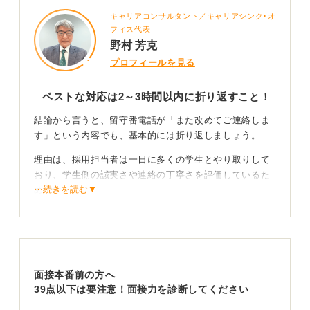
キャリアコンサルタント／キャリアシンク･オ
フィス代表
野村 芳克
プロフィールを見る
ベストな対応は2～3時間以内に折り返すこと！
結論から言うと、留守番電話が「また改めてご連絡しま
す」という内容でも、基本的には折り返しましょう。
理由は、採用担当者は一日に多くの学生とやり取りして
おり、学生側の誠実さや連絡の丁寧さを評価しているた
⋯続きを読む▼
めです。
メッセージ通り待つことも誤りではありませんが、何も
せず放置すると連絡への意識が低い学生という印象につ
ながるという恐れが気になります。
面接本番前の方へ
明確な指示がある場合は担当者からの連絡を待つほ
39点以下は要注意！面接力を診断してください
うが良い