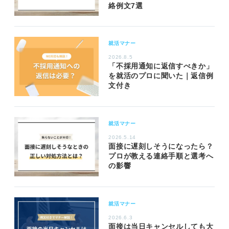
絡例文7選
就活マナー
2026.8.5
「不採用通知に返信すべきか」
を就活のプロに聞いた｜返信例
文付き
就活マナー
2026.5.14
面接に遅刻しそうになったら？
プロが教える連絡手順と選考へ
の影響
就活マナー
2026.6.3
面接は当日キャンセルしても大