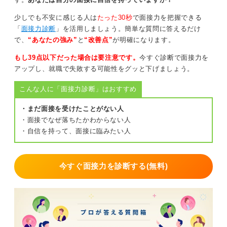
折り返すなら平日10～17時ごろがおすすめ
少しでも不安に感じる人は
たった30秒
で面接力を把握できる
ただし、留守電の内容が簡潔で要件が読み取れない場合
「
面接力診断
」を活用しましょう。簡単な質問に答えるだけ
や、翌日になっても連絡がない場合は、あなたから折り
で、
“あなたの強み”
と
“改善点”
が明確になります。
返すほうが丁寧です。
もし39点以下だった場合は要注意です。
今すぐ診断で面接力を
その際は「先ほどお電話いただき、ありがとうございま
アップし、就職で失敗する可能性をグッと下げましょう。
した。折り返しました」とシンプルに伝えましょう。
こんな人に「面接力診断」はおすすめ
時間帯は、平日の10～17時の間が最も無難です。早朝・
昼休み直後・終業間際は避けると、担当者が落ち着いて
・まだ面接を受けたことがない人
対応しやすくなります。
・面接でなぜ落ちたかわからない人
・自信を持って、面接に臨みたい人
あなたが迷うほど丁寧に考えている時点で、マナーとし
て大きく間違うことはありません。「連絡が来なければ
折り返す」という柔らかい判断で大丈夫ですよ。
今すぐ面接力を診断する(無料)
1