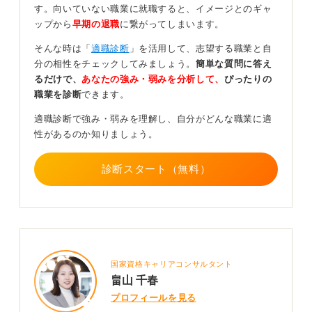
す。向いていない職業に就職すると、イメージとのギャ
経験から得た学び・成長
ップから
早期の退職
に繋がってしまいます。
アルバイト、ゼミ、部活、ボランティアなど、日常の取
そんな時は「
適職診断
」を活用して、志望する職業と自
り組みを課題→行動→結果の流れで説明すると説得力が
分の相性をチェックしてみましょう。
簡単な質問に答え
増します。
るだけで、
あなたの強み・弱みを分析して、
ぴったりの
再現性のある行動
職業を診断
できます。
問題をどう捉え、どう工夫し、継続して取り組んだのか
適職診断で強み・弱みを理解し、自分がどんな職業に適
を示すと、資格以上の強い材料になります。
性があるのか知りましょう。
業界への理解と志望理由
資格の代わりに「なぜその仕事なのか」「入社後どんな
診断スタート（無料）
貢献をしたいか」を丁寧に語ることが重要です。
もちろん、興味がある仕事に必要な資格がある場合は、
今後の取得を目指す姿勢を示すのは良いことです。
しかし、焦って今から無理に資格を取るよりも、 あなた
の経験から生まれた強みを整理し、あなた自身のストー
国家資格キャリアコンサルタント
リーとして、言語化する力が内定に直結します。
畠山 千春
プロフィールを見る
0