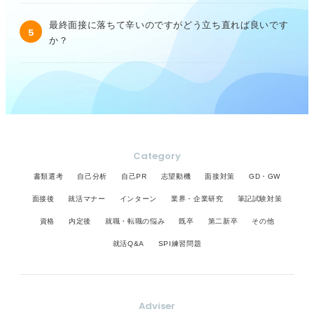
最終面接に落ちて辛いのですがどう立ち直れば良いです
5
か？
Category
書類選考
自己分析
自己PR
志望動機
面接対策
GD・GW
面接後
就活マナー
インターン
業界・企業研究
筆記試験対策
資格
内定後
就職・転職の悩み
既卒
第二新卒
その他
就活Q&A
SPI練習問題
Adviser