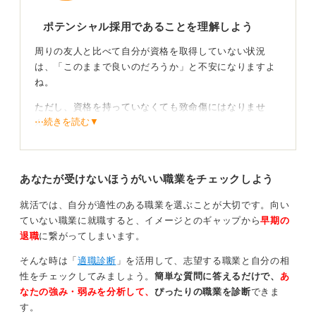
ポテンシャル採用であることを理解しよう
周りの友人と比べて自分が資格を取得していない状況
は、「このままで良いのだろうか」と不安になりますよ
ね。
ただし、資格を持っていなくても致命傷にはなりませ
⋯続きを読む▼
ん。
もちろん資格を取得していたり、経験があったりする人
は普段から自己研鑽できる人として評価されやすいで
あなたが受けないほうがいい職業をチェックしよう
す。
だからといって資格がない人が圧倒的に不利になるわけ
就活では、自分が適性のある職業を選ぶことが大切です。向い
ではありません。
ていない職業に就職すると、イメージとのギャップから
早期の
退職
に繋がってしまいます。
前提として、多くの企業は新卒採用＝ポテンシャル採用
ととらえているため、どちらかというと人柄、入社後の
そんな時は「
適職診断
」を活用して、志望する職業と自分の相
成長角度を想像できるようなアピールができる人が優先
性をチェックしてみましょう。
簡単な質問に答えるだけで、
あ
度が高いです。
なたの強み・弱みを分析して、
ぴったりの職業を診断
できま
す。