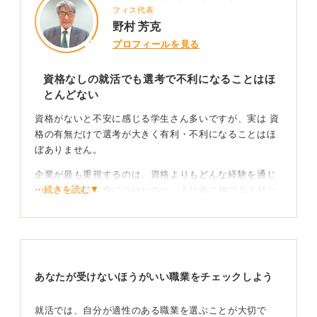
フィス代表
野村 芳克
プロフィールを見る
資格なしの就活でも選考で不利になることはほ
とんどない
資格がないと不安に感じる学生さん多いですが、実は 資
格の有無だけで選考が大きく有利・不利になることはほ
ぼありません。
企業が最も重視するのは、資格よりもどんな経験を通じ
⋯続きを読む▼
て、どんな力を身につけたのか、入社後に伸びる人材か
どうかという点です。
経験の語り方と成長の再現性が評価を左右する
そのため、資格がなくても 経験の語り方次第で十分に評
あなたが受けないほうがいい職業をチェックしよう
価されます。
就活では、自分が適性のある職業を選ぶことが大切で
特にアピールしたいのは次の3点です。