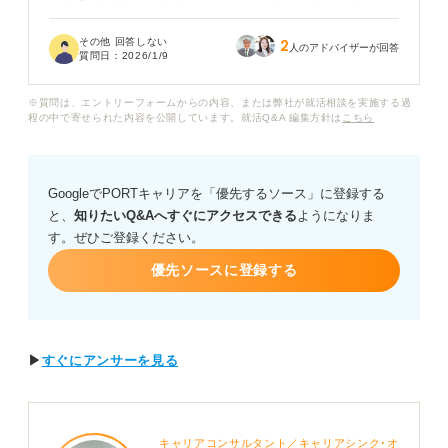
このまま資格なしで就活に臨むと、書類選考や面接で不
利になってしまうのではないかと不安です。
その他 回答しない
2
人のアドバイザーが回答
質問日：
2026/1/9
特に、資格がないことで採用担当者から「自己研鑽をし
ていない」と見なされるのではないかと心配していま
※質問は、エントリーフォームからの内容、または弊社が就活相談を実施する過
す。
程の中で寄せられた内容を公開しています。就活Q&A 編集方針は
こちら
キャリアコンサルタントの方に伺いたいのですが、資格
なしでも大手企業や人気企業に内定を得ることは可能で
GoogleでPORTキャリアを「優先するソース」に登録する
しょうか。
と、
知りたいQ&Aへすぐにアクセスできる
ようになりま
す。ぜひご登録ください。
また、今から無理に資格を取るよりも、資格がない分を
補うために何を重点的にアピールすべきか、具体的な戦
優先ソースに登録する
略や資格に頼らない自己PRの作り方についてもアドバイ
スをお願いします。
▶
すぐにアンサーを見る
キャリアコンサルタント／キャリアシンク･オ