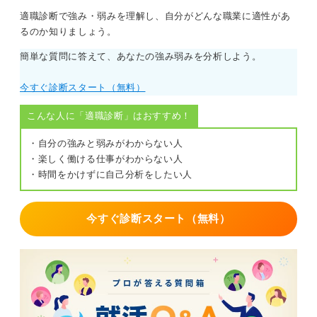
目標達成に向けた粘り強さと戦略性をアピール！
適職診断で強み・弱みを理解し、自分がどんな職業に適性があ
るのか知りましょう。
具体的な戦略や資格に頼らない自己PRの作り方は以下で
す。
簡単な質問に答えて、あなたの強み弱みを分析しよう。
①過去の経験のなかで自分で目標をたてて目標達成に向
今すぐ診断スタート（無料）
けて努力したエピソードを2〜3個挙げる
こんな人に「適職診断」はおすすめ！
②「なぜ取り組もうと思ったのか？」「どんな課題や困
難があったのか？」「どのようなプロセスで目標達成に
・自分の強みと弱みがわからない人
向かっていたのか？」「結果どうなったのか？」を言語
・楽しく働ける仕事がわからない人
化
・時間をかけずに自己分析をしたい人
ポイントとしては、立てた目標の大きさと目標達成に向
けて努力したプロセスでの粘り強さや戦略性などを明確
今すぐ診断スタート（無料）
に話せるようにすることです。
上記のプロセスはどのような会社に入ったとしても抽象
化して使えるスキルなので、企業側としては「目標達成
に向けたアクションの再現性がありそうか？」を見てい
ることが多いので、ぜひ準備してみてくださいね。