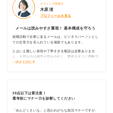
ルティング技能士
木原 渚
プロフィールを見る
メールは読みやすさ重視！ 基本構成を守ろう
就職活動で企業に送るメールは、ビジネスパーソンとし
ての文章力を見られている場面でもあります。
とはいえ難しい表現や丁寧すぎる敬語は必要ありませ
ん。大切なのは相手が読みやすく、要件をすぐに理解で
⋯続きを読む▼
きるということになります。
基本的なメール構成は件名、宛名、名乗り、要件（結論
から伝える）、締め、署名の順番になります。
件名には要件を簡潔に書き本文では結論から伝えること
を意識していきましょう。面接日程の調整などは、候補
39点以下は要注意！
日を箇条書きにすると親切です。
選考前にマナー力を診断してください
誤字脱字チェックを徹底！ 簡潔・正確・丁寧を心掛
「めんどくさいな」と思われがちな就活マナーですが、