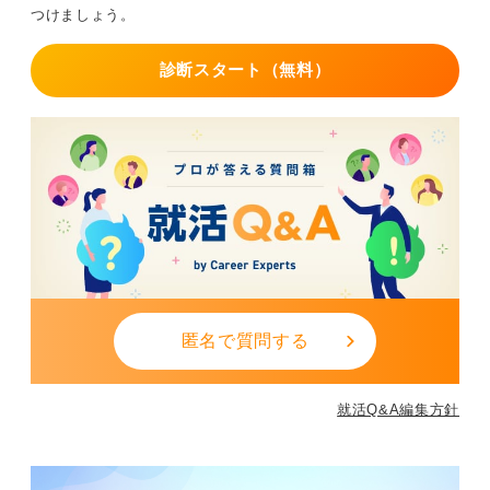
大切なのは、今の自分を責めすぎないことです。そし
つけましょう。
て、「立て直すには時間がかかってもいい」と自分に許
可を出すようにしましょう。
診断スタート（無料）
まずは、少し立ち止まって心と体を休めることが必要で
す。転職は逃げではなく、自分に合った場所を探すため
の前向きな選択なのです。
そのためにも、今のつらさを整理してみましょう。何が
つらいのか、何が得意だったか、本当はどう働きたいの
かを紙に書き出すだけでも、つらさの輪郭が見えてきま
す。
状況を変えるには、小さな一歩を積み重ねることが大切
です。あなたには、あなただけの強みがあって、今は見
えづらくなっているだけなのです。
匿名で質問する
その強みを一緒に見つけてくれる人や環境を頼ることも
検討してみてください。
就活Q&A編集方針
0