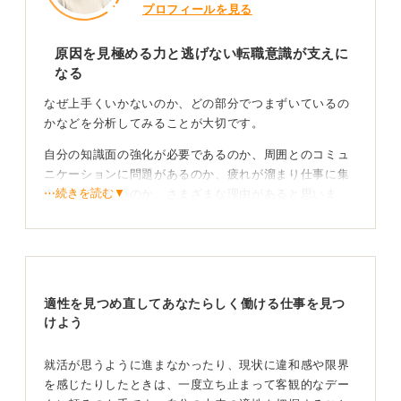
プロフィールを見る
原因を見極める力と逃げない転職意識が支えに
なる
なぜ上手くいかないのか、どの部分でつまずいているの
かなどを分析してみることが大切です。
自分の知識面の強化が必要であるのか、周囲とのコミュ
ニケーションに問題があるのか、疲れが溜まり仕事に集
⋯続きを読む▼
中できていないのか、さまざまな理由があると思いま
す。
原因がわかることで、改善策も見えてくることが多いで
す。
適性を見つめ直してあなたらしく働ける仕事を見つ
けよう
原因分析と相談を通じて、疲れの根本に向き合うこ
とが前進への第一歩
就活が思うように進まなかったり、現状に違和感や限界
を感じたりしたときは、一度立ち止まって客観的なデー