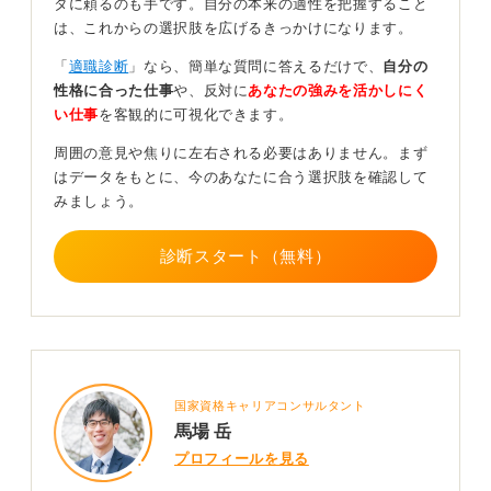
タに頼るのも手です。自分の本来の適性を把握すること
は、これからの選択肢を広げるきっかけになります。
また、周囲の人に話を聞いてもらうなど相談をしてみる
と良いです。話すことで状況や気持ちも整理できます。
「
適職診断
」なら、簡単な質問に答えるだけで、
自分の
内容によっては、上司や人事に相談してみるのも大切で
性格に合った仕事
や、反対に
あなたの強みを活かしにく
す。
い仕事
を客観的に可視化できます。
精神的にも疲れが溜まっているようなら、お休みを取っ
周囲の意見や焦りに左右される必要はありません。まず
て好きなことに時間を使う、ゆっくり旅行に行ってくる
はデータをもとに、今のあなたに合う選択肢を確認して
のも有効です。
みましょう。
場合によっては、転職を考えるのも一つの手です。た
診断スタート（無料）
だ、現在の仕事から逃げるための転職ではなく、前向き
な転職にする必要があります。
私が転職希望者の支援をしていたときに感じたのは、今
までの仕事に自信を持っている人と、満足できなくて転
職を考えている人では、転職活動の結果も違ってくると
いうことです。
国家資格キャリアコンサルタント
採用担当者の気持ちになってみると想像ができると思い
馬場 岳
ます。一人で悩まずに、周囲の力も借りてより良い方向
プロフィールを見る
を探してみてください。