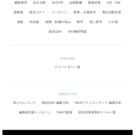
書類選考
自己分析
自己PR
志望動機
面接対策
GD・GW
面接後
就活マナー
インターン
業界・企業研究
筆記試験対策
資格
内定後
就職・転職の悩み
既卒
第二新卒
その他
就活Q&A
SPI練習問題
Adviser
アドバイザー一覧
About Us
私たちについて
就活Q&A 編集方針
Webテストコンテンツ 編集方針
編集責任者メッセージ
D&Iの推進
就活対策資料&ツール一覧