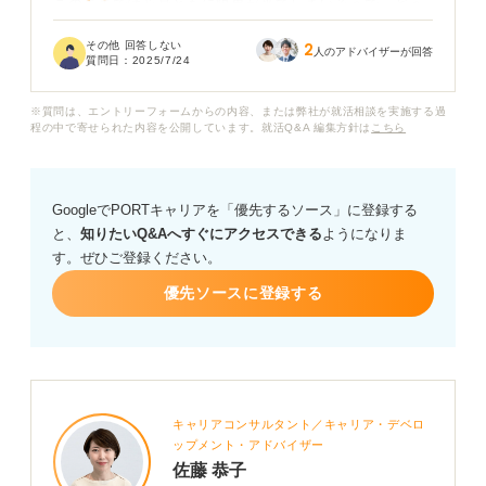
このままでは心身ともに限界が来てしまいそうで、どう
すれば良いかわかりません。仕事がうまくいかない時
その他 回答しない
2
に、どのように気持ちを立て直し、状況を改善していけ
人のアドバイザーが回答
質問日：
2025/7/24
ば良いのでしょうか？
※質問は、エントリーフォームからの内容、または弊社が就活相談を実施する過
同じような経験をした方はいらっしゃいますか？ この状
程の中で寄せられた内容を公開しています。就活Q&A 編集方針は
こちら
況を乗り越えるためのアドバイスをお願いいたします。
GoogleでPORTキャリアを「優先するソース」に登録する
と、
知りたいQ&Aへすぐにアクセスできる
ようになりま
す。ぜひご登録ください。
優先ソースに登録する
キャリアコンサルタント／キャリア・デベロ
ップメント・アドバイザー
佐藤 恭子