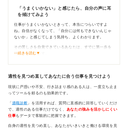
「うまくいかない」と感じたら、自分の声に耳
0
を傾けてみよう
仕事がうまくいかないときって、本当につらいですよ
ね。自信がなくなって、「自分には何もできないんじゃ
ないか」と感じてしまう気持ち、よくわかります。
その苦しさを自覚できているあなたは、すでに第一歩を
⋯続きを読む▼
踏み出せています。
適性を見つめ直してあなたに合う仕事を見つけよう
つらさを認めることが、立て直しのスタートになる
現状に戸惑いや不安、行き詰まり感のある人は、一度立ち止ま
ってツールを頼るのも効果的です。
同じように悩んだ人も、実はたくさんいます。仕事が思
「
適職診断
」を活用すれば、質問に直感的に回答していくだけ
うように進まなかったり、人間関係でつまずいたり、期
で、適性のある仕事だけでなく、
あなたの強みを活かしにくい
待に応えられずに落ち込んだりする時期は、誰にでもあ
仕事
もデータで客観的に把握できます。
るものです。
自身の適性を見つめ直し、あなたがいきいきと働ける環境を見