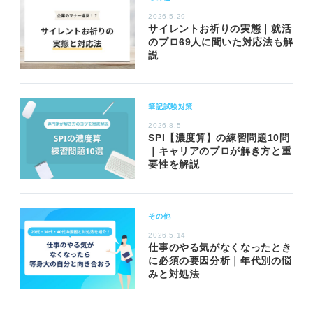
2026.5.29
サイレントお祈りの実態｜就活
のプロ69人に聞いた対応法も解
説
筆記試験対策
2026.8.5
SPI【濃度算】の練習問題10問
｜キャリアのプロが解き方と重
要性を解説
その他
2026.5.14
仕事のやる気がなくなったとき
に必須の要因分析｜年代別の悩
みと対処法