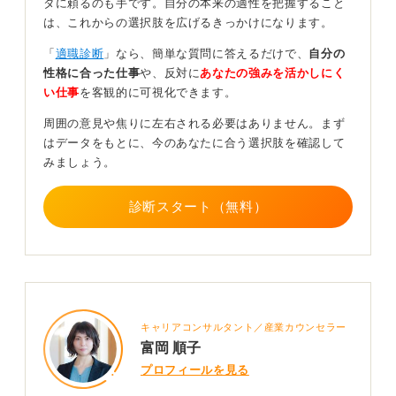
タに頼るのも手です。自分の本来の適性を把握すること
は、これからの選択肢を広げるきっかけになります。
私の過去の就職支援では、以下の6つのステップで自分の
状況を整理し、深く考えるようアドバイスしてきまし
「
適職診断
」なら、簡単な質問に答えるだけで、
自分の
た。
性格に合った仕事
や、反対に
あなたの強みを活かしにく
い仕事
を客観的に可視化できます。
①なぜ退職を決意したのかを深掘りする
当初の退職理由を明確にし、自身の本質的な欲求を再確
周囲の意見や焦りに左右される必要はありません。まず
認します。
はデータをもとに、今のあなたに合う選択肢を確認して
みましょう。
②引き止め条件の真意と持続可能性を見極める
提示された条件が、あなたの望みを根本的に解決し、か
診断スタート（無料）
つ継続性があるものかを冷静に分析します。
③「残るメリット・デメリット」「辞めるメリット・デ
メリット」を比較する
感情を排し、客観的な事実に基づき、両選択肢の利点と
欠点を洗い出します。
④信頼できる第三者に相談する
キャリアコンサルタント／産業カウンセラー
客観的な意見を得ることで、冷静な判断に繋がるヒント
富岡 順子
を見つけます。
プロフィールを見る