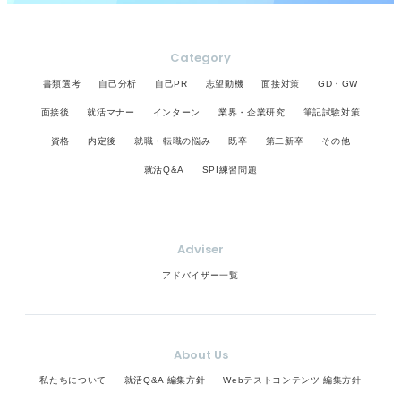
Category
書類選考
自己分析
自己PR
志望動機
面接対策
GD・GW
面接後
就活マナー
インターン
業界・企業研究
筆記試験対策
資格
内定後
就職・転職の悩み
既卒
第二新卒
その他
就活Q&A
SPI練習問題
Adviser
アドバイザー一覧
About Us
私たちについて
就活Q&A 編集方針
Webテストコンテンツ 編集方針