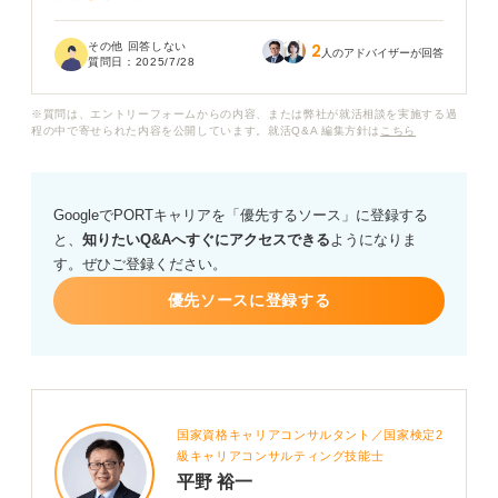
めてしまいました。
その他 回答しない
2
もともと今の職場に大きな不満があったわけではなく、
人のアドバイザーが回答
質問日：
2025/7/28
新しい環境で挑戦したいという前向きな理由で退職を決
めたつもりでしたが、引き止められることで判断に自信
※質問は、エントリーフォームからの内容、または弊社が就活相談を実施する過
がなくなってきました。
程の中で寄せられた内容を公開しています。就活Q&A 編集方針は
こちら
このまま会社に残る選択をした場合、あとで後悔するこ
とはあるのでしょうか？ また、一度退職を決意したのに
GoogleでPORTキャリアを「優先するソース」に登録する
気持ちが揺らぐのは、自分に軸がないということなのか
と、
知りたいQ&Aへすぐにアクセスできる
ようになりま
も気になっています。
す。ぜひご登録ください。
後悔しない決断をするための考え方や、自分の本音を見
優先ソースに登録する
つめるヒントについてもアドバイスをいただけたら嬉し
いです。
国家資格キャリアコンサルタント／国家検定2
級キャリアコンサルティング技能士
平野 裕一