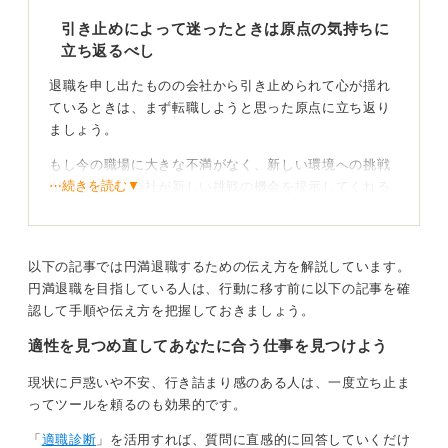
⑤「もし残ったら」「もし辞めたら」の未来を具体的に
想像する
引き止めによって迷ったときは原点の気持ちに
それぞれの選択が将来の自分に何をもたらすかを想像
立ち返るべし
し、明確にします。
退職を申し出たものの会社から引き止められて心が揺れ
⑥期限を区切って決断する
ているときは、まず転職しようと思った原点に立ち返り
迷いが長引くことを避け、集中して意思決定を行うため
ましょう。
の期日を設定します。
もし今の職場に大きな不満がなく、新しい環境への挑戦
あなたの軸とは、「何を1番大切にしたいか」という価値
⋯続きを読む▼
が理由なら、会社が新しい挑戦の機会を提示してくれる
観です。自分自身の価値観と深く向き合い、あなたにと
場合は、そのなかで一度挑戦してみるのも良い選択肢の1
って最善の選択をしてください。
つです。
あなたが迷っているのは、今の職場にもメリットを感じ
以下の記事では円満退職するための伝え方を解説しています。
0
ているからかもしれません。
円満退職を目指している人は、行動に移す前に以下の記事を確
認して手順や伝え方を把握しておきましょう。
適性を見つめ直してあなたに合う仕事を見つけよう
気持ちを整理して後悔しない道を選ぼう
現状に戸惑いや不安、行き詰まり感のある人は、一度立ち止ま
ってツールを頼るのも効果的です。
「
適職診断
」を活用すれば、質問に直感的に回答していくだけ