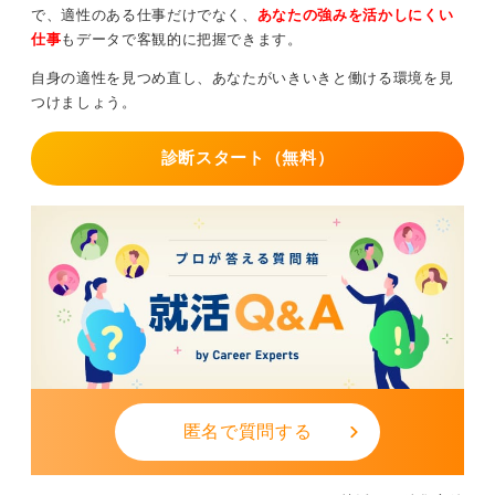
今の職場で挑戦するか、新しい環境で挑戦するのか、ど
で、適性のある仕事だけでなく、
あなたの強みを活かしにくい
ちらが本当に求めていることかを見極めていきましょ
仕事
もデータで客観的に把握できます。
う。
自身の適性を見つめ直し、あなたがいきいきと働ける環境を見
気持ちの整理には、現状のプラス面・マイナス面を書き
つけましょう。
出し、どんな葛藤があるか図式化してみることがおすす
めです。
診断スタート（無料）
そうすることで、自分の本当の思いや職場環境への評価
が見えてくることがあります。
0
匿名で質問する