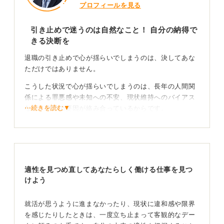
プロフィールを見る
引き止めで迷うのは自然なこと！ 自分の納得で
きる決断を
退職の引き止めで心が揺らいでしまうのは、決してあな
ただけではありません。
こうした状況で心が揺らいでしまうのは、長年の人間関
係による罪悪感や未知への不安、現状維持へのバイアス
⋯続きを読む▼
など、複数の要因が絡み合っているからです。
一度決意したことが揺らぐのは軸がないからなどではな
く、新しい情報や可能性に対して真剣に、そして柔軟に
向き合おうとしている証だと私は思います。
適性を見つめ直してあなたらしく働ける仕事を見つ
けよう
迷いを整理するための6ステップで「自分の軸」を定
めよう
就活が思うように進まなかったり、現状に違和感や限界
を感じたりしたときは、一度立ち止まって客観的なデー