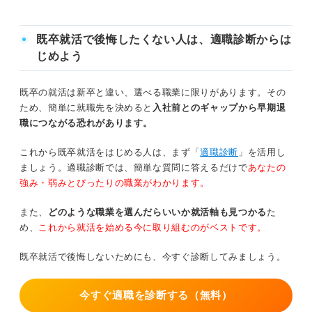
自分の仕事に自信がない人は多い？ ほかの人の悩みの種
をQ&Aでチェック
既卒就活で後悔したくない人は、適職診断からは
仕事に自信が持てない人が陥りやすい「意欲を削られ続け
じめよう
るループ」
既卒の就活は新卒と違い、選べる職業に限りがあります。その
①自信のなさが仕事への積極性をなくさせる
ため、簡単に就職先を決めると
入社前とのギャップから早期退
職につながる恐れがあります。
②積極性がなくなり行動量が落ちると成果を上げづらくなる
これから既卒就活をはじめる人は、まず「
適職診断
」を活用し
③成果が出せないことで劣等感が増してさらに自信を失う
ましょう。適職診断では、簡単な質問に答えるだけで
あなたの
強み・弱みとぴったりの職業がわかります。
自信を持って仕事をしている人は何が違う？ キャリアの
また、
どのような職業を選んだらいいか就活軸も見つかる
た
プロが解説
め、
これから就活を始める今に取り組むのがベストです。
不安を抱えず仕事をしたい！ 自信を持てるようになるた
既卒就活で後悔しないためにも、今すぐ診断してみましょう。
めの7つの方法
今すぐ適職を診断する（無料）
①自分の仕事を定性面から評価する