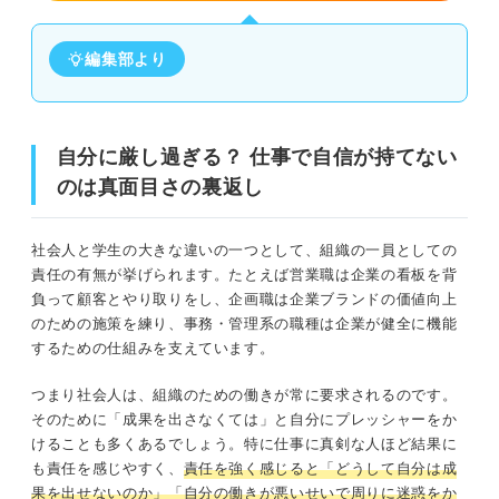
②こなした仕事の量を可視化する
編集部より
③仕事でほめられたポイントをすぐに見返せるようにする
④基本である報連相とコミュニケーションの能力を磨く
自分に厳し過ぎる？ 仕事で自信が持てない
⑤仕事に関連する資格を取得して専門性を高める
のは真面目さの裏返し
⑥過去の失敗や指摘の受け止め方を変える
社会人と学生の大きな違いの一つとして、組織の一員としての
⑦周りの人を評価の基準にしない
責任の有無が挙げられます。たとえば営業職は企業の看板を背
負って顧客とやり取りをし、企画職は企業ブランドの価値向上
のための施策を練り、事務・管理系の職種は企業が健全に機能
行動の積み重ねが大切！ 自信がない人こそ積極性を鍛え
するための仕組みを支えています。
て自分軸で仕事に臨もう
つまり社会人は、組織のための働きが常に要求されるのです。
そのために「成果を出さなくては」と自分にプレッシャーをか
けることも多くあるでしょう。特に仕事に真剣な人ほど結果に
も責任を感じやすく、
責任を強く感じると「どうして自分は成
果を出せないのか」「自分の働きが悪いせいで周りに迷惑をか