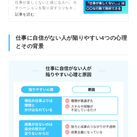
仕事が楽しくないと感じる人へ、モ
めにできる行動
チベーションを取り戻すコツをキャ
リアアドバイザーとともに解説しま
記事を読む
す。各原因に応じて対処法を解説し
ているので、今のうちに不安や不満
を解消し、いきいきと働く未来をつ
かみましょう。
仕事に自信がない人が陥りやすい4つの心理
とその背景