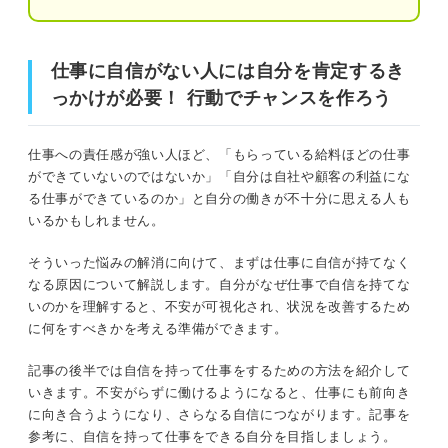
不安を抱えず仕事をしたい！ 自信を持てるように
なるための7つの方法
①自分の仕事を定性面から評価する
仕事に自信がない人には自分を肯定するき
仕事に自信がない人には自分を肯定するきっかけが必要！
行動でチャンスを作ろう
っかけが必要！ 行動でチャンスを作ろう
②こなした仕事の量を可視化する
③仕事でほめられたポイントをすぐに見返
自分に厳し過ぎる？ 仕事で自信が持てないのは真面目さ
仕事への責任感が強い人ほど、「もらっている給料ほどの仕事
せるようにする
の裏返し
ができていないのではないか」「自分は自社や顧客の利益にな
④基本である報連相とコミュニケーション
る仕事ができているのか」と自分の働きが不十分に思える人も
の能力を磨く
仕事に自信がない人が陥りやすい4つの心理とその背景
いるかもしれません。
⑤仕事に関連する資格を取得して専門性を
そういった悩みの解消に向けて、まずは仕事に自信が持てなく
心理①現在の仕事ぶりは理想とかけ離れている
高める
なる原因について解説します。自分がなぜ仕事で自信を持てな
いのかを理解すると、不安が可視化され、状況を改善するため
心理②成果が上げられないのは自分の努力が足りないからだ
⑥過去の失敗や指摘の受け止め方を変える
に何をすべきかを考える準備ができます。
心理③成果を出せないのは自分の能力が低いからだ
⑦周りの人を評価の基準にしない
記事の後半では自信を持って仕事をするための方法を紹介して
いきます。不安がらずに働けるようになると、仕事にも前向き
心理④自分の仕事ぶりが悪いせいで周囲に迷惑をかけている
行動の積み重ねが大切！ 自信がない人こそ積極性
に向き合うようになり、さらなる自信につながります。記事を
を鍛えて自分軸で仕事に臨もう
参考に、自信を持って仕事をできる自分を目指しましょう。