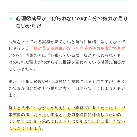
心理②成果が上げられないのは自分の努力が足り
ないからだ
成果を上げている実感が持てないと自分に極端に厳しくなって
しまう人は、
目に見える評価がないと自分の努力を肯定できな
い
ので、周囲の人に「頑張っているね」などとほめられても、
ほめられた理由がわからずお世辞を言われている感覚に陥るか
もしれません。
また、仕事は経験や外部環境にも左右されるものですが、多く
の失敗が自分の努力不足だと考え、自信を失ってしまう人もい
ます。
努力と成果のつながりが見えにくい業務プロセスだったり、成
果主義の風土だったりすると、努力を適切に評価しづらいの
で、努力に証拠を求めてしまう人はますます自分に厳しくなっ
てしまうでしょう
。