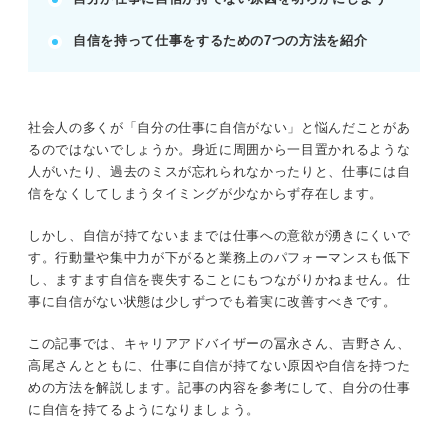
報連相や資格取得で能力を高め、過去の失敗を成長
自信を持って仕事をするための7つの方法を紹介
に変える。
POINT：周囲と比較せず、小さな成功体験を積み重
ねよう。
社会人の多くが「自分の仕事に自信がない」と悩んだことがあ
るのではないでしょうか。身近に周囲から一目置かれるような
記事の該当箇所を見る
人がいたり、過去のミスが忘れられなかったりと、仕事には自
仕事に自信がない人には自分を肯定するきっか
信をなくしてしまうタイミングが少なからず存在します。
けが必要！ 行動でチャンスを作ろう
自分に厳し過ぎる？ 仕事で自信が持てないの
しかし、自信が持てないままでは仕事への意欲が湧きにくいで
は真面目さの裏返し
す。行動量や集中力が下がると業務上のパフォーマンスも低下
仕事に自信がない人が陥りやすい4つの心理と
し、ますます自信を喪失することにもつながりかねません。仕
その背景
事に自信がない状態は少しずつでも着実に改善すべきです。
自分の仕事に自信がない人は多い？ ほかの人
の悩みの種をQ&Aでチェック
この記事では、キャリアアドバイザーの冨永さん、吉野さん、
高尾さんとともに、仕事に自信が持てない原因や自信を持つた
めの方法を解説します。記事の内容を参考にして、自分の仕事
※AIの特性上、間違いが含まれている場合があります。記事本文
に自信を持てるようになりましょう。
と併せてご確認ください。