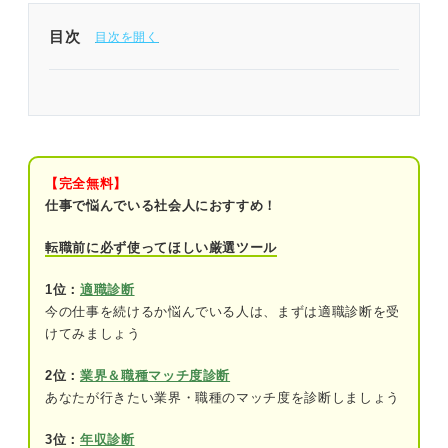
目次
仕事に自信がない人には自分を肯定するきっかけが
必要！ 行動でチャンスを作ろう
自分に厳し過ぎる？ 仕事で自信が持てないのは真
面目さの裏返し
【完全無料】
仕事で悩んでいる社会人におすすめ！
仕事に自信がない人が陥りやすい4つの心理とその
背景
転職前に必ず使ってほしい厳選ツール
心理①現在の仕事ぶりは理想とかけ離れて
1位：
適職診断
いる
今の仕事を続けるか悩んでいる人は、まずは適職診断を受
けてみましょう
心理②成果が上げられないのは自分の努力
が足りないからだ
2位：
業界＆職種マッチ度診断
心理③成果を出せないのは自分の能力が低
あなたが行きたい業界・職種のマッチ度を診断しましょう
いからだ
3位：
年収診断