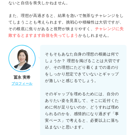
ないと自信を喪失しかねません。
また、理想が高過ぎると、結果を急いで無茶なチャレンジをし
てしまうことも考えられます。挑戦心や積極性は大切ですが、
その根底に焦りがあると視野が狭まりやすく、
チャレンジに失
敗するとますます自信を失ってしまう
かもしれません。
そもそもあなた自身の理想の根拠は何で
しょうか？ 理想を掲げることは大切です
が、その理想にたどり着くまでの道のり
をしっかり想定できていないとギャップ
冨永 実希
が激しいと感じるでしょう。
プロフィール
そのギャップを埋めるためには、自分の
ありたい姿を見直して、そこに近付くた
めに何が足りないのか、どうすれば埋め
られるのかを、感情的になり過ぎず「事
実ベース」で考えると、必要以上に落ち
込まないと思います。