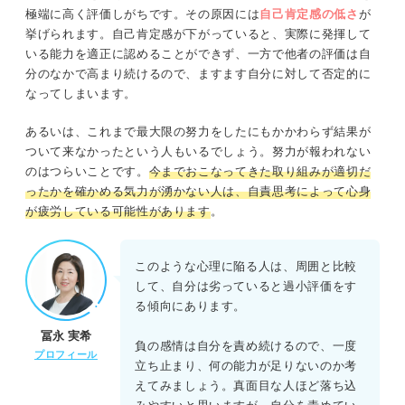
極端に高く評価しがちです。その原因には
自己肯定感の低さ
が
挙げられます。自己肯定感が下がっていると、実際に発揮して
いる能力を適正に認めることができず、一方で他者の評価は自
分のなかで高まり続けるので、ますます自分に対して否定的に
なってしまいます。
あるいは、これまで最大限の努力をしたにもかかわらず結果が
ついて来なかったという人もいるでしょう。努力が報われない
のはつらいことです。
今までおこなってきた取り組みが適切だ
ったかを確かめる気力が湧かない人は、自責思考によって心身
が疲労している可能性があります
。
このような心理に陥る人は、周囲と比較
して、自分は劣っていると過小評価をす
る傾向にあります。
冨永 実希
負の感情は自分を責め続けるので、一度
プロフィール
立ち止まり、何の能力が足りないのか考
えてみましょう。真面目な人ほど落ち込