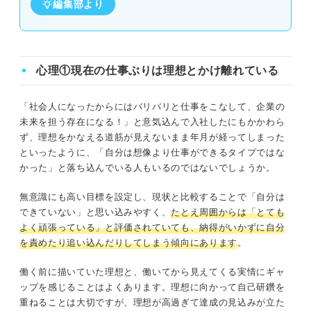
編集部より
心理①現在の仕事ぶりは理想とかけ離れている
「社会人になったからにはバリバリと仕事をこなして、企業の
未来を担う存在になる！」と意気込んで入社したにもかかわら
ず、理想をかなえる道筋が見えないまま年月が経ってしまった
といったように、「自分は想像より仕事ができるタイプではな
かった」と落ち込んでいる人もいるのではないでしょうか。
無意識にも高い目標を設定し、現状と比較することで「自分は
できていない」と思い込みやすく、
たとえ周囲からは「とても
よく頑張っている」と評価されていても、納得がいかずに自分
を責めたり追い込んだりしてしまう傾向にあります
。
働く前に描いていた理想と、働いてから見えてくる実情にギャ
ップを感じることはよくあります。理想に向かって自己研鑽を
重ねることは大切ですが、理想が高過ぎて達成の見込みが立た