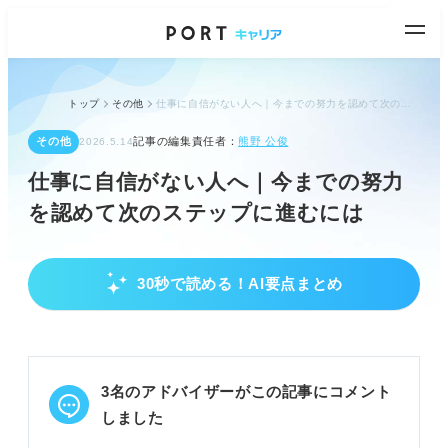
トップ
その他
仕事に自信がない人へ｜今までの努力を認めて次のステップに進むには
その他
記事の編集責任者：
熊野 公俊
2026.5.14
仕事に自信がない人へ｜今までの努力
を認めて次のステップに進むには
30秒で読める！AI要点まとめ
仕事に自信がない原因と背景を理解しよう
真面目さゆえに自分を責め、自信を失う傾向があ
る。
理想と現実のギャップや成果への厳しさが自信喪失
3名のアドバイザーがこの記事にコメント
を招く。
能力不足や周囲への迷惑意識が自信を低下させる。
しました
POINT：自信のなさは真面目さの裏返し。原因を可