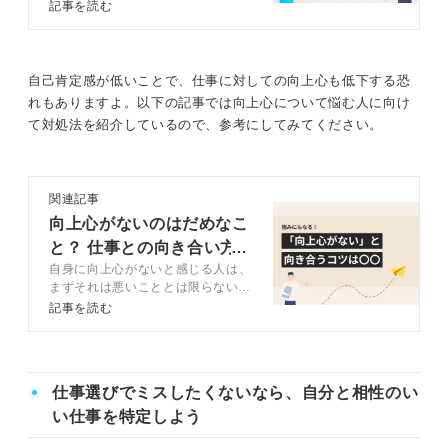
る心身のサインやストレスの解消法
記事を読む
などについて、キャリアコンサルタ
ントや公認心理師とともに解説しま
す。現状を放置せず適切な対処で充
実した社会人生活を取り戻しましょ
自己肯定感が低いことで、仕事に対しての向上心も低下する恐
う。
れもありますよ。以下の記事では向上心について悩む人に向け
て対処法を紹介しているので、参考にしてみてください。
関連記事
向上心がないのはだめなこ
と？ 仕事との向き合い方
自身に向上心がないと感じる人は、
をパターン別で解説
まずそれは悪いこととは限らないこ
とを理解することが重要です。この
記事を読む
記事では向上心がないといわれる5
つの原因をキャリアコンサルタント
とともに解説します。向上心を取り
戻す方法も解説するので、参考にし
仕事選びでミスしたくないなら、自分と相性のい
てみてください。
い仕事を特定しよう