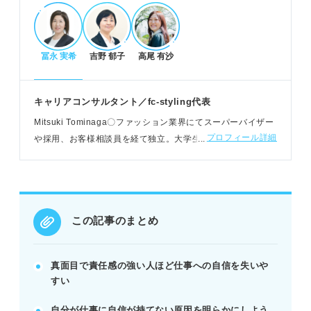
視化し対策を。
冨永 実希
吉野 郁子
高尾 有沙
自信がない状態が引き起こす悪循環
自信喪失は仕事への積極性を奪い、パフォーマンス
を低下させる。
キャリアコンサルタント／fc-styling代表
行動量の減少は成果を上げにくくし、チャンスを逃
Mitsuki Tominaga〇ファッション業界にてスーパーバイザー
す原因となる。
プロフィール詳細
や採用、お客様相談員を経て独立。大学生の就職支援や高校
成果が出ないと劣等感が増し、心身の健康にも悪影
生向けキャリア講座、中途採用の転職支援事業など幅広い世
響を及ぼす。
代の就労支援に従事
POINT：負のループに陥る前に、早めの対策で状況
を好転させよう。
この記事のまとめ
不安を解消し自信を持つための行動
定性・定量両面で自分の仕事を評価し、成長を可視
真面目で責任感の強い人ほど仕事への自信を失いや
化する。
すい
他者からの評価や褒め言葉を記録し、自信の源にす
自分が仕事に自信が持てない原因を明らかにしよう
る。