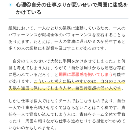
心理④自分の仕事ぶりが悪いせいで周囲に迷惑を
かけている
組織において、一人ひとりの業務は連動しているため、一人の
パフォーマンスが職場全体のパフォーマンスを左右することも
ありえます。たとえば、一人の業務に遅れやミスが発生すると
多くの人の業務にも影響を及ぼすことがあるのです。
「自分のミスのせいで大勢に手間をかけさせてしまった」と何
度も考えてしまう人は、やがて「自分は周りからも迷惑な存在
に思われているだろう」と
周囲に罪悪感を抱いてしまう
可能性
があります。
こういった考えに陥りやすいのは、自分のミスや
失敗を過度に気にしてしまう人や、自己肯定感の低い人です
。
しかし仕事は個人ではなくチームでおこなうものであり、自分
一人で仕事を完結させなくてはならないことはごく稀です。責
任を一人で背負い込んでしまう人は、責任をチーム全体で背負
ったり、周囲を頼りながら仕事を進めたりする感覚がつかめて
いないのかもしれません。