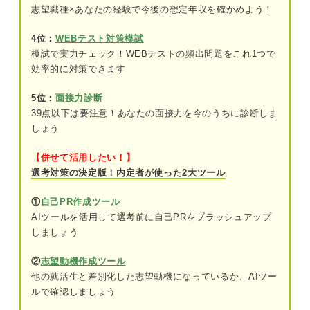
心理④自分の仕事ぶりが悪いせいで周囲に
志望職種×あなたの経験で今後の想定年収を確かめよう！
迷惑をかけている
4位：
WEBテスト対策模試
模試で実力チェック！WEBテストの頻出問題をこれ1つで
自分の仕事に自信がない人は多い？ ほかの人の悩
効率的に対策できます
みの種をQ&Aでチェック
5位：
面接力診断
仕事に自信が持てない人が陥りやすい「意欲を削ら
39点以下は要注意！あなたの面接力を今のうちに診断しま
れ続けるループ」
しょう
①自信のなさが仕事への積極性をなくさせ
る
【併せて活用したい！】
選考対策の決定版！内定者が使った2大ツール
②積極性がなくなり行動量が落ちると成果
を上げづらくなる
①
自己PR作成ツール
AIツールを活用して選考前に自己PRをブラッシュアップ
③成果が出せないことで劣等感が増してさ
しましょう
らに自信を失う
②
志望動機作成ツール
自信を持って仕事をしている人は何が違う？ キャ
他の就活生と差別化した志望動機になっているか、AIツー
リアのプロが解説
ルで確認しましょう