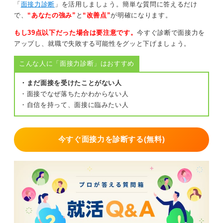
って自分が一人で喋っている様子を録画し、後で客観的
「
面接力診断
」を活用しましょう。簡単な質問に答えるだけ
に自分の姿を見てみるのでも確認ができます。
で、
“あなたの強み”
と
“改善点”
が明確になります。
そうすると、声だけでなく目線などのおかしい部分がわ
もし39点以下だった場合は要注意です。
今すぐ診断で面接力を
かると思うので、改善ポイントを見つけて、もう一度練
アップし、就職で失敗する可能性をグッと下げましょう。
習してから本番に臨むと自信を持ってできるでしょう。
こんな人に「面接力診断」はおすすめ
無理に敬語を使わず自然で丁寧な口調を意識しよう
・まだ面接を受けたことがない人
・面接でなぜ落ちたかわからない人
また、敬語の使い方についてですが、敬語の意識をまず
・自信を持って、面接に臨みたい人
外して、丁寧語で十分だと思います。
頑張って丁寧に話そうとしているんだな、という意識が
今すぐ面接力を診断する(無料)
伝われば、それだけで印象は悪くありません。変にへり
くだった感じの敬語を使われると、逆にこちらも気を遣
ってしまうので、丁寧語という意識で問題ないです。
0