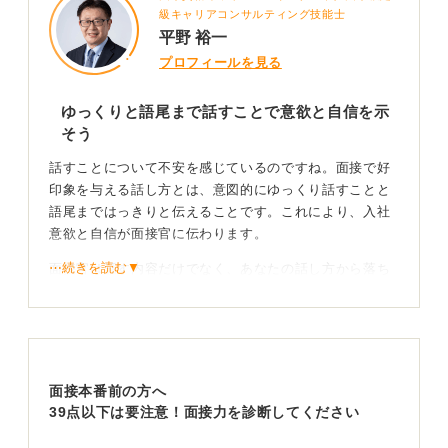
級キャリアコンサルティング技能士
平野 裕一
プロフィールを見る
ゆっくりと語尾まで話すことで意欲と自信を示
そう
話すことについて不安を感じているのですね。面接で好
印象を与える話し方とは、意図的にゆっくり話すことと
語尾まではっきりと伝えることです。これにより、入社
意欲と自信が面接官に伝わります。
⋯続きを読む▼
面接官は話す内容だけでなく、あなたの話し方から落ち
着き、自信、人柄を総合的に評価しています。緊張で早
口になったり、声が小さくなったりすると、自信がな
い、暗いというマイナスな印象を与えてしまう可能性が
あります。
面接本番前の方へ
3つのテクニックを意識して本番でも本領を発揮しよ
39点以下は要注意！面接力を診断してください
う