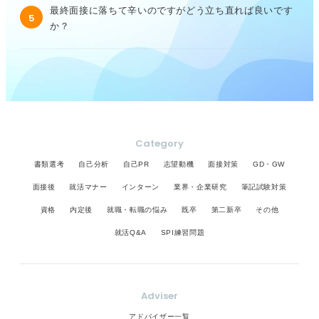
最終面接に落ちて辛いのですがどう立ち直れば良いです
5
か？
Category
書類選考
自己分析
自己PR
志望動機
面接対策
GD・GW
面接後
就活マナー
インターン
業界・企業研究
筆記試験対策
資格
内定後
就職・転職の悩み
既卒
第二新卒
その他
就活Q&A
SPI練習問題
Adviser
アドバイザー一覧