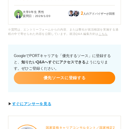
葉に詰まったりすることがあります。
大学3年生 男性
2
面接官に「話し方が自信なさそう」「暗い」といった印
人のアドバイザーが回答
質問日：
2026/1/20
象を与えてしまうのではないかと心配です。特に、面接
での正しい敬語の使い方や、話すときの声のトーン、話
※質問は、エントリーフォームからの内容、または弊社が就活相談を実施する過
すスピードなど、具体的にどうすれば良いのかがわかり
程の中で寄せられた内容を公開しています。就活Q&A 編集方針は
こちら
ません。
キャリアコンサルタントの方に、面接で自信があるよう
GoogleでPORTキャリアを「優先するソース」に登録する
に見せるための具体的な話し方のテクニックや、注意す
と、
知りたいQ&Aへすぐにアクセスできる
ようになりま
べきポイントについてアドバイスをお願いします。
す。ぜひご登録ください。
優先ソースに登録する
▶
すぐにアンサーを見る
国家資格キャリアコンサルタント／国家検定2