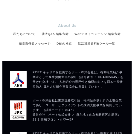
About Us
私たちについて
就活Q&A 編集方針
Webテストコンテンツ 編集方針
編集責任者メッセージ
D&Iの推進
就活対策資料&ツール一覧