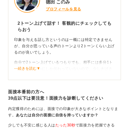
徳田 このみ
プロフィールを見る
2トーン上げて話す！ 客観的にチェックしても
らおう
印象を与える話し方というのは一概には特定できません
が、自分が思っている声のトーンより2トーンくらい上げ
るのが良いでしょう。
自分で2トーン上げているつもりでも、相手には多分1ト
⋯続きを読む▼
ーン上げくらいにしか伝わっていないので、少し大げさ
なくらい声を張ってみるのが良いと思います。
また、自分が喋っている姿は、自分が思っている以上に
面接本番前の方へ
早口だったり聞こえにくかったりすることがあります。
39点以下は要注意！面接力を診断してください
事前に、友達、家族、大学のキャリアセンターの人など
に、自分の喋り方がどうかを若干厳しめに評価してもら
内定獲得のためには、面接での印象が大きなポイントとなりま
うのを試した方法が良いでしょう。
す。
あなたは自分の面接に自信を持っていますか？
それができない場合は、Zoomなどのオンライン機能を使
少しでも不安に感じる人は
たった30秒
で面接力を把握できる