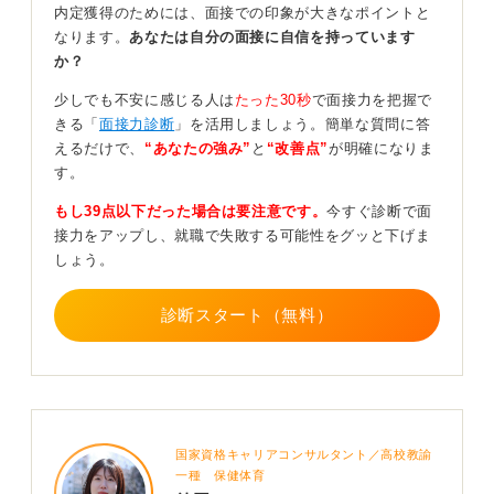
内定獲得のためには、面接での印象が大きなポイントと
私の過去の支援でも、具体的なテクニックを次のように
なります。
あなたは自分の面接に自信を持っています
案内してきました。
か？
一つ目に、スピードです。普段よりワントーン下げて、
少しでも不安に感じる人は
たった30秒
で面接力を把握で
意識的にゆっくりと話すことで、言葉に詰まるのを防
きる「
面接力診断
」を活用しましょう。簡単な質問に答
ぎ、余裕がある印象を与えます。
えるだけで、
“あなたの強み”
と
“改善点”
が明確になりま
す。
二つ目に、トーンと語尾です。口角を上げワントーン高
めの声で、語尾を「〜です」「〜だと思います」と締め
もし39点以下だった場合は要注意です。
今すぐ診断で面
くくることで、暗い印象を払拭し、誠意と熱意を伝えま
接力をアップし、就職で失敗する可能性をグッと下げま
す。
しょう。
三つ目に、敬語についてですが、過度に丁寧にするよ
り、「です・ます」調を基本に、ハキハキと自信を持っ
診断スタート（無料）
て話すことを優先しましょう。
面接での話し方は、この3つのポイントを意識的に練習
し、本番でゆっくり、ハキハキと話すことで、準備して
きた内容の価値を最大限に高めることができます。
国家資格キャリアコンサルタント／高校教諭
0
一種 保健体育