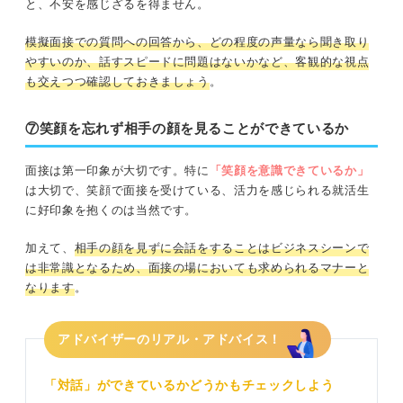
と、不安を感じざるを得ません。
模擬面接での質問への回答から、どの程度の声量なら聞き取り
やすいのか、話すスピードに問題はないかなど、客観的な視点
も交えつつ確認しておきましょう
。
⑦笑顔を忘れず相手の顔を見ることができているか
面接は第一印象が大切です。特に
「笑顔を意識できているか」
は大切で、笑顔で面接を受けている、活力を感じられる就活生
に好印象を抱くのは当然です。
加えて、
相手の顔を見ずに会話をすることはビジネスシーンで
は非常識となるため、面接の場においても求められるマナーと
なります
。
アドバイザーのリアル・アドバイス！
「対話」ができているかどうかもチェックしよう