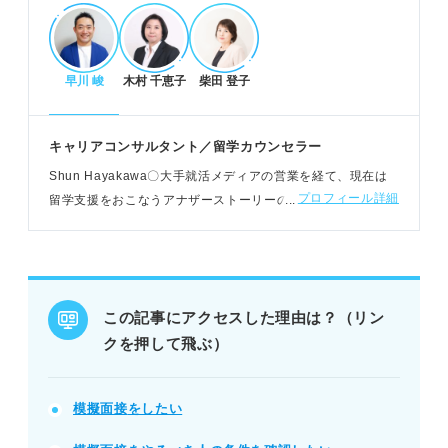
番を再現する意識が重要。
早川 峻
木村 千恵子
柴田 登子
模擬面接で得られるメリットと実施すべき人
本番の緊張を緩和し、本来の実力を発揮できるよう
になる。
キャリアコンサルタント／留学カウンセラー
客観的なフィードバックで自身の改善点を発見し成
Shun Hayakawa〇大手就活メディアの営業を経て、現在は
長できる。
プロフィール詳細
留学支援をおこなうアナザーストーリーの代表取締役を務め
人前が苦手、緊張しやすい、経験不足、落ち続けて
る。キャリアコンサルタントとして学生の強みの発見から選
いる人は必須。
考対策など幅広く支援
POINT：不安は未来に起きるもの。模擬面接で「慣
れ」を会得し不安を解消しよう。
この記事にアクセスした理由は？（リン
クを押して飛ぶ）
状況に合わせた模擬面接の実施方法
1人で行う場合は録画や鏡で自己チェックを徹底す
る。
模擬面接
をしたい
友人との実施は手軽で、面接官役も経験すると効果
的。