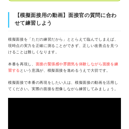
あなたは当てはまる？ 模擬面接をやっておくべき
人
【模擬面接用の動画】面接官の質問に合わ
人前で話すことが苦手
【模擬面接用の動画】面接官の質問に合わせて練習しよう
せて練習しよう
緊張しやすい
模擬面接のやり方
これまで面接をほとんど受けたことがない
模擬面接を「ただの練習だから」ととらえて臨んでしまえば、
現時点の実力を正確に測ることができず、正しい改善点を見つ
①前日から本番と同じように事前準備をする
面接に落ち続けている
けることは難しくなります。
②なるべく本番に近い環境を用意する
本番を再現し、
面接の緊張感や雰囲気を体験しながら面接を練
さまざまな模擬面接のやり方
習する
という意識が、模擬面接を進めるうえで大切です。
③本番の開催時間と同じ時間帯におこなう
1人でおこなう
模擬面接で本番の再現をしたい人は、模擬面接の動画を活用し
④スーツを着て本番を意識しながら参加する
友人とおこなう
てください。実際の面接を想像しながら練習してみましょう。
就活のプロに依頼する
⑤暗記をせずその場で考えて回答をする
⑥本番に備えてさまざまな形式の模擬面接を受ける
本番を再現した模擬面接を活用して選考を突破しよ
う！
模擬面接で確認しておきたいチェックリスト