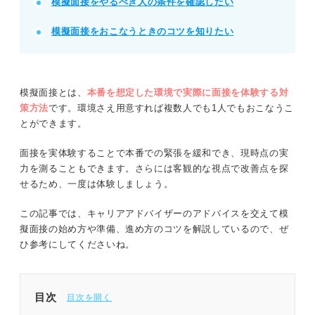
模擬面接をやるべき人の条件を確認したい
就活のプロに依頼し、専門的な視点でのフィードバ
ックを得る。
模擬面接をおこなうときのコツを知りたい
POINT：フィードバック後は必ず再実施し、改善点
を意識して身につけよう。
模擬面接とは、
本番を想定した環境で実際に面接を体験する対
策方法
です。環境さえ用意すれば複数人でも1人でもおこなうこ
記事の該当箇所を見る
とができます。
【模擬面接用の動画】面接官の質問に合わせて
練習しよう
面接を実体験することで本番での緊張を緩和でき、現時点の実
模擬面接のやり方
力を測ることもできます。さらには客観的な視点で改善点を探
模擬面接の流れ
せるため、一度は体験しましょう。
面接対策として模擬面接をおこなうメリット
この記事では、キャリアアドバイザーのアドバイスを交えて模
擬面接の始め方や準備、進め方のコツを解説しているので、ぜ
※AIの特性上、間違いが含まれている場合があります。記事本文
ひ参考にしてくださいね。
と併せてご確認ください。
目次