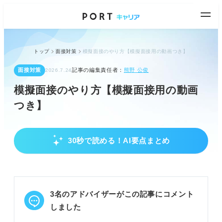
トップ
面接対策
模擬面接のやり方【模擬面接用の動画つき】
面接対策
記事の編集責任者：
熊野 公俊
2026.7.24
模擬面接のやり方【模擬面接用の動画
つき】
30秒で読める！AI要点まとめ
模擬面接のやり方と本番再現のコツ
本番同様の事前準備と環境設定を徹底する。
暗記せずその場で回答し、深掘り質問で対応力を磨
く。
3名のアドバイザーがこの記事にコメント
身だしなみや入退室マナーもチェックし、総合的に
評価する。
しました
POINT：面接官役の質問に合わせ、動画を活用し本