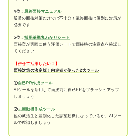
ト
4位：
最終面接マニュアル
通常の面接対策だけでは不十分！最終面接は個別に対策が
模擬面接の流れ
必要です
事前準備をする
5位：
採用基準丸わかりシート
入室からスタートする
面接官が実際に使う評価シートで面接時の注意点を確認し
てください
質問に回答する
【併せて活用したい！】
終了後にフィードバックを受ける
面接対策の決定版！内定者が使った2大ツール
フィードバックをもとに模擬面接を再度お
①
自己PR作成ツール
こなう
AIツールを活用して面接前に自己PRをブラッシュアップ
しましょう
面接対策として模擬面接をおこなうメリット
本番で実力を発揮できるようになる
②
志望動機作成ツール
他の就活生と差別化した志望動機になっているか、AIツー
客観的な視点による改善ができる
ルで確認しましょう