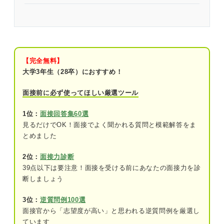
【模擬面接用の動画】面接官の質問に合わせて練習
しよう
模擬面接のやり方
【完全無料】
①前日から本番と同じように事前準備をす
大学3年生（28卒）におすすめ！
る
面接前に必ず使ってほしい厳選ツール
②なるべく本番に近い環境を用意する
1位：
面接回答集60選
③本番の開催時間と同じ時間帯におこなう
見るだけでOK！面接でよく聞かれる質問と模範解答をま
とめました
④スーツを着て本番を意識しながら参加す
る
2位：
面接力診断
⑤暗記をせずその場で考えて回答をする
39点以下は要注意！面接を受ける前にあなたの面接力を診
断しましょう
⑥本番に備えてさまざまな形式の模擬面接
を受ける
3位：
逆質問例100選
面接官から「志望度が高い」と思われる逆質問例を厳選し
模擬面接で確認しておきたいチェックリス
ています