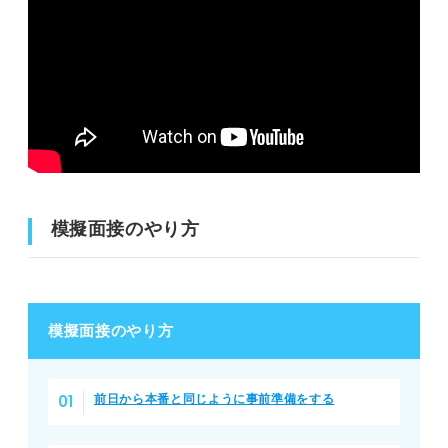
模擬面接の流れ
事前準備をする
入室からスタートする
質問に回答する
終了後にフィードバックを受ける
模擬面接のやり方
フィードバックをもとに模擬面接を再度おこなう
面接対策として模擬面接をおこなうメリット
模擬面接のやり方
本番で実力を発揮できるようになる
前日から本番と同じように事前準備をする
客観的な視点による改善ができる