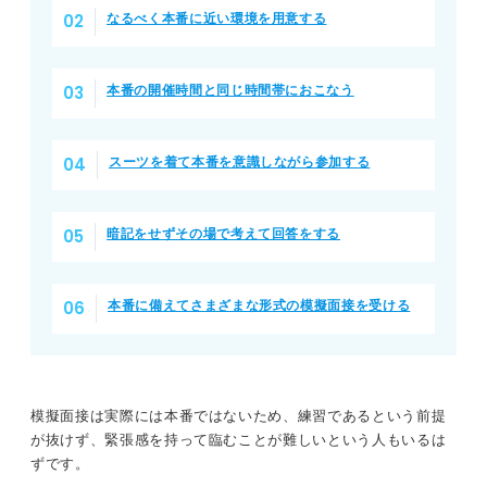
あなたは当てはまる？ 模擬面接をやっておくべき人
なるべく本番に近い環境を用意する
人前で話すことが苦手
本番の開催時間と同じ時間帯におこなう
緊張しやすい
これまで面接をほとんど受けたことがない
スーツを着て本番を意識しながら参加する
面接に落ち続けている
暗記をせずその場で考えて回答をする
さまざまな模擬面接のやり方
1人でおこなう
本番に備えてさまざまな形式の模擬面接を受ける
友人とおこなう
就活のプロに依頼する
模擬面接は実際には本番ではないため、練習であるという前提
が抜けず、緊張感を持って臨むことが難しいという人もいるは
本番を再現した模擬面接を活用して選考を突破しよう！
ずです。