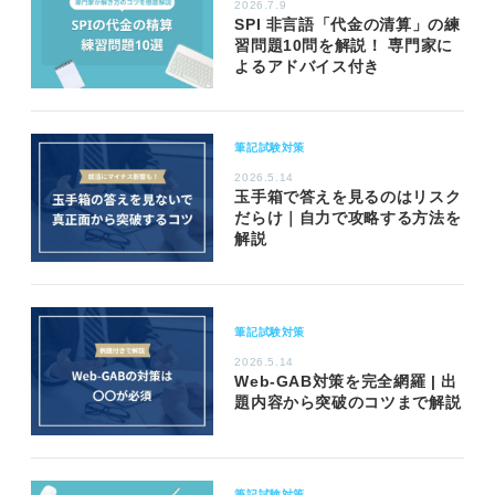
2026.7.9
SPI 非言語「代金の清算」の練
習問題10問を解説！ 専門家に
よるアドバイス付き
筆記試験対策
2026.5.14
玉手箱で答えを見るのはリスク
だらけ｜自力で攻略する方法を
解説
筆記試験対策
2026.5.14
Web-GAB対策を完全網羅 | 出
題内容から突破のコツまで解説
筆記試験対策