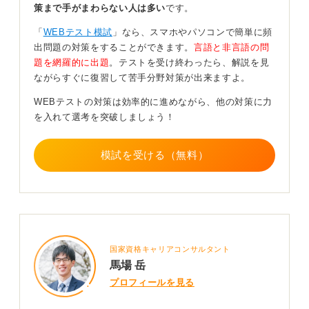
「一貫性がない」「自分を飾ろうとする傾向が強い」と
策まで手がまわらない人は多い
です。
判定され、かえって評価を下げてしまうリスクがありま
す。
「
WEBテスト模試
」なら、スマホやパソコンで簡単に頻
出問題の対策をすることができます。
言語と非言語の問
嘘をつかず一貫性を重視して答えよう！
題を網羅的に出題
。テストを受け終わったら、解説を見
ながらすぐに復習して苦手分野対策が出来ますよ。
企業は、優秀な人かどうかだけでなく、自社の社風に合
WEBテストの対策は効率的に進めながら、他の対策に力
うか、ストレス耐性はどうかといった、あなた本来の資
を入れて選考を突破しましょう！
質を知りたいのです。
企業は完璧な性格を探しているのではなく、仕事やチー
模試を受ける（無料）
ムとの相性を見ています。もし嘘をついて入社できたと
しても、性格的に合わない環境で働くことになれば、あ
なた自身が辛い思いをしてしまいます。
変に調整してしまうと、回答の整合性チェックに引っか
かりやすく、面接での話ともズレが出ます。だからこ
そ、基本は正直に一貫して答えるのが最善です。
国家資格キャリアコンサルタント
馬場 岳
結論、考えすぎず、直感で今の自分に近いものを選んで
プロフィールを見る
ください。ただし、「約束は破っても良い」「嘘をつく
ことに抵抗がない」といった、社会人として明らかに不