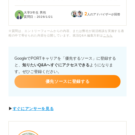
という話を聞き、正直に答えるべきか、それとも意図的
に調整して答えるべきか迷っています。
大学3年生 男性
2
人のアドバイザーが回答
質問日：
2026/1/21
企業は性格テストの結果から、具体的にどのような点を
見て、どのように選考に活用しているのか、教えてくだ
※質問は、エントリーフォームからの内容、または弊社が就活相談を実施する過
さい。
程の中で寄せられた内容を公開しています。就活Q&A 編集方針は
こちら
GoogleでPORTキャリアを「優先するソース」に登録する
と、
知りたいQ&Aへすぐにアクセスできる
ようになりま
す。ぜひご登録ください。
優先ソースに登録する
▶
すぐにアンサーを見る