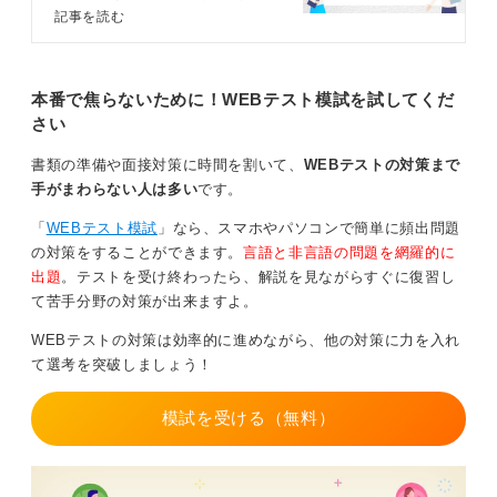
正直に答えることで、自分と本当にマッチする職種・職
の記事では性格適性検査の対策を基
記事を読む
場かどうかを企業側からもジャッジしてもらうというス
本編・発展編・実践編に分けてキャ
タンスで臨んでください。
リアコンサルタントが解説します。
性格適性検査の傾向と対策を押さえ
このテストは、企業とあなたの双方の幸せのために存在
て就活を有利に進めましょう。
本番で焦らないために！WEBテスト模試を試してくだ
するものだと捉え、偽りのない自分を見せることが最も
さい
大切です。
書類の準備や面接対策に時間を割いて、
WEBテストの対策まで
手がまわらない人は多い
です。
0
「
WEBテスト模試
」なら、スマホやパソコンで簡単に頻出問題
の対策をすることができます。
言語と非言語の問題を網羅的に
出題
。テストを受け終わったら、解説を見ながらすぐに復習し
て苦手分野の対策が出来ますよ。
WEBテストの対策は効率的に進めながら、他の対策に力を入れ
て選考を突破しましょう！
模試を受ける（無料）