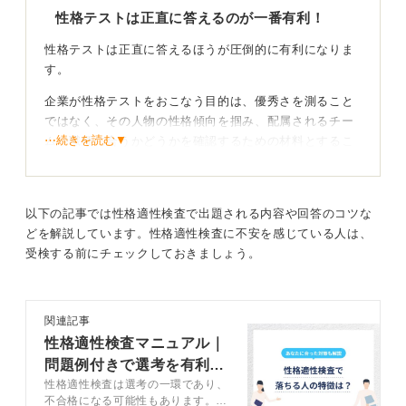
適切な選択肢は避けるという最低限の倫理観は持つてお
性格テストは正直に答えるのが一番有利！
きましょう。
性格テストは正直に答えるほうが圧倒的に有利になりま
す。
0
企業が性格テストをおこなう目的は、優秀さを測ること
ではなく、その人物の性格傾向を掴み、配属されるチー
⋯続きを読む▼
ムや職種に合うかどうかを確認するための材料とするこ
とです。
これはミスマッチを減らすための取り組みであり、能力
そのものの合否を決める試験ではありません。もし無理
以下の記事では性格適性検査で出題される内容や回答のコツな
に理想の人物像に寄せると、回答に一貫性がなくなり、
どを解説しています。性格適性検査に不安を感じている人は、
診断エラーをされることがあります。
受検する前にチェックしておきましょう。
嘘をつくと入社後に自分が苦労する！
関連記事
また、仮に突破できたとしても、そもそも嘘をついて入
性格適性検査マニュアル｜
るので、入社後に社風と自分の性格が合わず、自分自身
問題例付きで選考を有利に
が苦しんでしまうリスクが非常に高まります。
性格適性検査は選考の一環であり、
進める対策を解説
不合格になる可能性もあります。こ