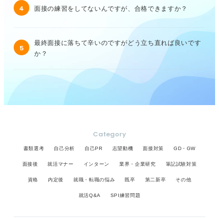
4
面接の練習をしてないんですが、合格できますか？
最終面接に落ちて辛いのですがどう立ち直れば良いです
5
か？
Category
書類選考
自己分析
自己PR
志望動機
面接対策
GD・GW
面接後
就活マナー
インターン
業界・企業研究
筆記試験対策
資格
内定後
就職・転職の悩み
既卒
第二新卒
その他
就活Q&A
SPI練習問題