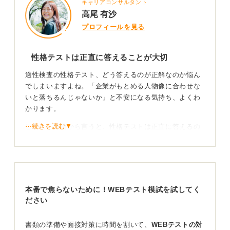
キャリアコンサルタント
高尾 有沙
プロフィールを見る
性格テストは正直に答えることが大切
適性検査の性格テスト、どう答えるのが正解なのか悩ん
でしまいますよね。「企業がもとめる人物像に合わせな
いと落ちるんじゃないか」と不安になる気持ち、よくわ
かります。
⋯続きを読む▼
しかし、結論から言うと、性格テストは正直に答えるの
が一番です。
なぜなら、性格テストは合否を決めるテストというよ
り、配属や面接で聞く観点を決める材料として使われて
いて、また多くの性格テストにはライ・スケールと呼ば
本番で焦らないために！WEBテスト模試を試してく
れる、回答の矛盾や嘘を見抜く仕組みが組み込まれてい
ださい
るからです。
自分を良くみせようとして無理に回答を取り繕うと、
書類の準備や面接対策に時間を割いて、
WEBテストの対