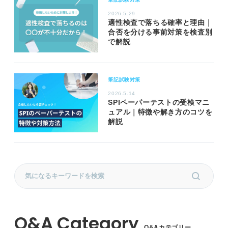
2026.5.29
適性検査で落ちる確率と理由｜
合否を分ける事前対策を検査別
で解説
筆記試験対策
2026.5.14
SPIペーパーテストの受検マニ
ュアル｜特徴や解き方のコツを
解説
Q&Aカテゴリー