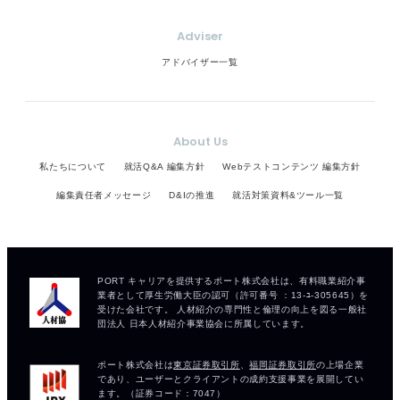
Adviser
アドバイザー一覧
About Us
私たちについて
就活Q&A 編集方針
Webテストコンテンツ 編集方針
編集責任者メッセージ
D&Iの推進
就活対策資料&ツール一覧