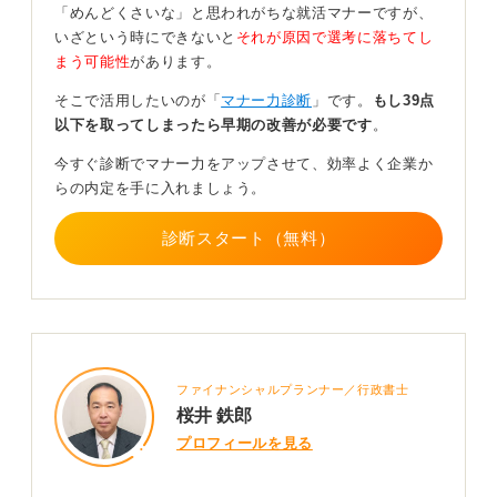
内容を絞り、一目で要件が伝わるようにすることが大切
「めんどくさいな」と思われがちな就活マナーですが、
です。
いざという時にできないと
それが原因で選考に落ちてし
まう可能性
があります。
一言だけの返信を避け、丁寧さ・正確さ・スピード
感を重視しよう
そこで活用したいのが「
マナー力診断
」です。
もし39点
以下を取ってしまったら早期の改善が必要です
。
また、「承知しました」「かしこまりました」の一言だ
今すぐ診断でマナー力をアップさせて、効率よく企業か
けでは素っ気なく見える場合があるため、上記のように
らの内定を手に入れましょう。
一文添えて丁寧さを示すと好印象となります。相手への
配慮が伝わることで、あなたの誠実な姿勢を示すことが
診断スタート（無料）
できます。
件名は、企業側の管理のしやすさを考慮し、基本的にそ
のまま「Re:」で返信して大丈夫です。本文の冒頭には、
「〇〇株式会社 △△様」と宛名を書き、名乗り直すこと
でビジネスメールの形式が整います。
ファイナンシャルプランナー／行政書士
注意点としては、返信のタイミングが重要です。遅くと
桜井 鉄郎
も24時間以内、可能なら数時間以内に返信すると、連絡
プロフィールを見る
がスムーズに取れる人という信頼につながります。
確認メールは一見簡単ですが、丁寧さ・正確さ・スピー