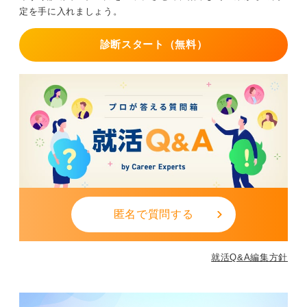
たしました」と書くことで、何を確認したのかが明確に
定を手に入れましょう。
なります。
また、「ご連絡ありがとうございます」といったクッシ
診断スタート（無料）
ョン言葉を一言添えるだけで、より丁寧な印象になりま
す。
最後は「当日はどうぞよろしくお願いいたします」とい
う結びの言葉を使い、必ず署名を入れましょう。
署名があれば、担当者がすぐにあなたの連絡先を確認で
きるため、ビジネス上の安心感につながります。 短いメ
ールであっても、こうした基本の流れを守ることで好印
象をアピールできます。
0
匿名で質問する
就活Q&A編集方針