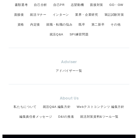
書類選考
自己分析
自己PR
志望動機
面接対策
GD・GW
面接後
就活マナー
インターン
業界・企業研究
筆記試験対策
資格
内定後
就職・転職の悩み
既卒
第二新卒
その他
就活Q&A
SPI練習問題
Adviser
アドバイザー一覧
About Us
私たちについて
就活Q&A 編集方針
Webテストコンテンツ 編集方針
編集責任者メッセージ
D&Iの推進
就活対策資料&ツール一覧