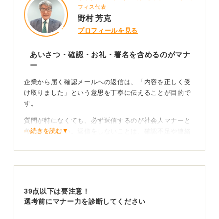
フィス代表
野村 芳克
プロフィールを見る
あいさつ・確認・お礼・署名を含めるのがマナ
ー
企業から届く確認メールへの返信は、「内容を正しく受
け取りました」という意思を丁寧に伝えることが目的で
す。
質問が特になくても、必ず返信するのが社会人マナーと
⋯続きを読む▼
考えてください。返信をしないことは、確認不足や連絡
の遅延とみなされかねません。
返信内容は長くする必要はなく、あいさつ、要件の確
認、お礼、署名の4点を押さえれば十分です。
たとえば、「ご連絡ありがとうございます。ご案内いた
39点以下は要注意！
だいた日程で承知しました。当日はどうぞよろしくお願
選考前にマナー力を診断してください
いいたします」といった簡潔な内容で問題ありません。