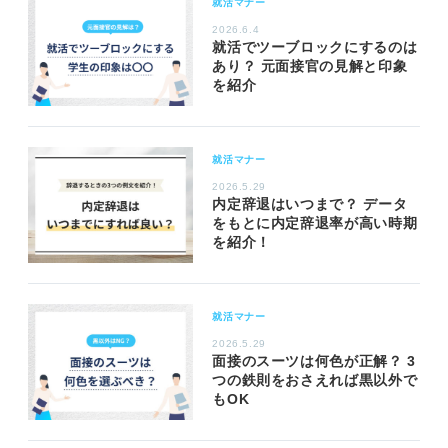
就活マナー
2026.6.4
就活でツーブロックにするのは
あり？ 元面接官の見解と印象
を紹介
就活マナー
2026.5.29
内定辞退はいつまで？ データ
をもとに内定辞退率が高い時期
を紹介！
就活マナー
2026.5.29
面接のスーツは何色が正解？ 3
つの鉄則をおさえれば黒以外で
もOK