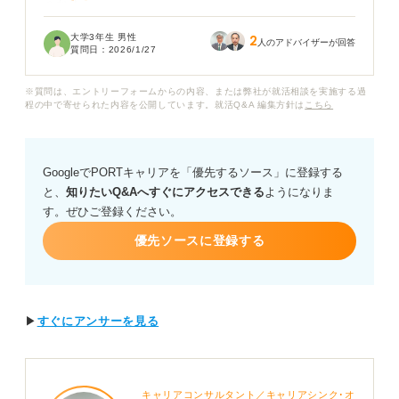
うか？
大学3年生 男性
2
また、確認メールへの返信では、件名は元の件名（Re:）
人のアドバイザーが回答
質問日：
2026/1/27
をそのまま使用して良いのか、本文にはどの程度の丁寧
さやクッション言葉を入れるべきなのかなど、相手に失
※質問は、エントリーフォームからの内容、または弊社が就活相談を実施する過
礼にならない表現を知りたいです。
程の中で寄せられた内容を公開しています。就活Q&A 編集方針は
こちら
企業からの確認メールへの返信の正しい書き方や、簡潔
でも丁寧に伝えるためのポイントについて、アドバイス
GoogleでPORTキャリアを「優先するソース」に登録する
をいただけると助かります。
と、
知りたいQ&Aへすぐにアクセスできる
ようになりま
す。ぜひご登録ください。
優先ソースに登録する
▶
すぐにアンサーを見る
キャリアコンサルタント／キャリアシンク･オ