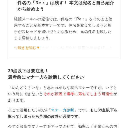
件名の「Re：」は残す！ 本文は宛名と自己紹介
ドがそのまま評価につながります。短くても誠実な印象
から始めよう
に残るメールへと心掛けましょう。
確認メールへの返信では、件名の「Re：」をそのまま使
0
用することが基本マナーです。件名を変えてしまうと相
手がスレッドを追いづらくなるため、元の件名を残した
まま送信しましょう。
⋯続きを読む▼
本文の構成は、まず「〇〇株式会社 採用ご担当者様」と
いった宛名を書き、続いて「お世話になっております。
〇〇大学の山田太郎です」と挨拶と自己紹介をおこない
ます。
39点以下は要注意！
選考前にマナー力を診断してください
確認内容と結びの言葉を入れると丁寧！ 担当者への
安心感が鍵
「めんどくさいな」と思われがちな就活マナーですが、いざと
いう時にできないと
それが原因で選考に落ちてしまう可能性
が
返信のポイントとして、「承知しました」という言葉だ
あります。
けで終わらせず、文脈を含めて一文にすることが大切で
そこで活用したいのが「
マナー力診断
」です。
もし39点以下を
す。
取ってしまったら早期の改善が必要です
。
「ご案内いただきました面接日程につきまして、承知い
今すぐ診断でマナー力をアップさせて、効率よく企業からの内