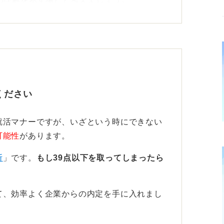
はシンプルで落ち着いたものが良く派手なブ
けるべきです。
クブラウンなど控えめな色も許容範囲です。
あることです。
ください
い業界は無難な選択が吉
就活マナーですが、いざという時にできない
れてしまうバッグは雑な印象を与えてしまう
可能性
があります。
がおすすめです。
断
」です。
もし39点以下を取ってしまったら
入り、ファスナーで完全に閉まること（雨
て、効率よく企業からの内定を手に入れまし
やすい構造になっているため便利です。
難なリクルートバッグが推奨されますが、入