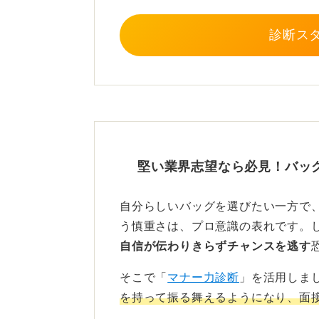
社後も使えるようなシンプルなビジ
診断ス
実際に店舗で持ち手の長さ、重さ、
さい。
0
堅い業界志望なら必見！バッ
自分らしいバッグを選びたい一方で
う慎重さは、プロ意識の表れです。
自信が伝わりきらずチャンスを逃す
そこで「
マナー力診断
」を活用しま
を持って振る舞えるようになり、面