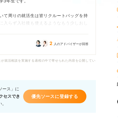
学3年生です。
いて周りの就活生は皆リクルートバッグを持
に入らず入社後も使えるようなもう少しおし
っています。
2
人のアドバイザーが回答
ナー違反」という意見を聞いて、変に目立っ
配です。特に金融やメーカーなど、堅いと言
不安です。
社が就活相談を実施する過程の中で寄せられた内容を公開してい
リクルートバッグを選ぶべきか、一般的なビ
教えてもらえますか？
るソース」に
優先ソースに登録する
クセスでき
い。