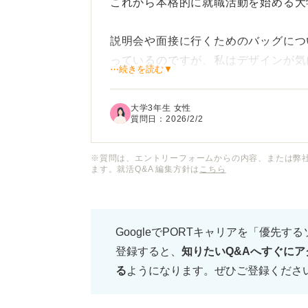
これから本格的に就職活動を始める大
説明会や面接に行くためのバッグにつ
っているのですが、私はデザインが気
⋯続きを読む▼
ゃれなビジネスバッグを使いたいと思
大学3年生 女性
しかし「リクルートバッグでないとマ
質問日：
2026/2/2
て評価を下げられるのではないかと心
われるような業界を志望しているので
※質問は、エントリーフォームからの内容、または弊
ます。就活Q&A 編集方針は
こちら
就活におけるバッグの選び方について
ジネスバッグを使う際の注意点などを
GoogleでPORTキャリアを「優先す
登録すると、
知りたいQ&Aへすぐにア
る
ようになります。ぜひご登録くださ