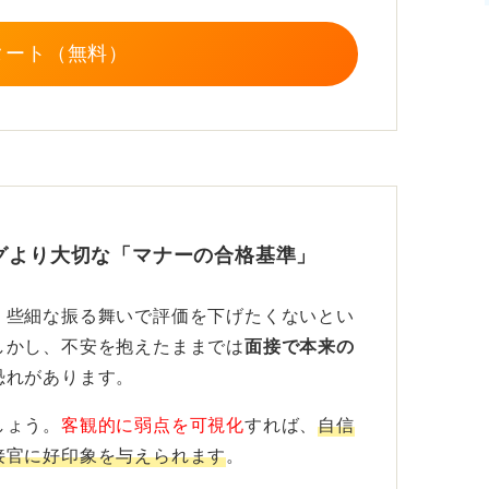
ネスバッグであれば問題はありません。
タート（無料）
書類の入れやすさなどを確認して選んでくだ
グより大切な「マナーの合格基準」
、些細な振る舞いで評価を下げたくないとい
しかし、不安を抱えたままでは
面接で本来の
恐れがあります。
しょう。
客観的に弱点を可視化
すれば、
自信
接官に好印象を与えられます
。