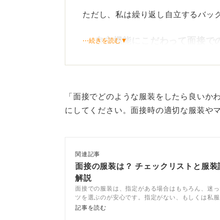
ただし、私は繰り返し自立するバッ
自立機能にこだわって面接で
⋯続きを読む▼
面接でバッグが倒れたりしてオタオ
響します。
「面接でどのような服装をしたら良いか
自立するかどうかを加味して選んで
にしてください。面接時の適切な服装や
0
関連記事
面接の服装は？ チェックリストと服装
解説
面接での服装は、指定がある場合はもちろん、迷っ
ツを選ぶのが安心です。指定がない、もしくは私服
ときはオフィスカジュアルを着用しましょう。今回
記事を読む
についてキャリアコンサルタントが詳しく解説して