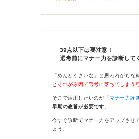
意識すべきポイントとしてデザイン
ランドロゴ、大きな金具、柄物は避
色は黒が最も無難ですが、紺やダー
特に重要なのは、自立するバッグで
39点以下は要注意！
選考前にマナー力を診断して
A4が入るか確認しよう！ 堅
「めんどくさいな」と思われがちな
面接や説明会で床に置いたときに倒
と
それが原因で選考に落ちてしまう
ので、しっかり自立する固めの素材
そこで活用したいのが「
マナー力診
機能性としては、A4書類が無理なく
早期の改善が必要です
。
対策）も大事なポイントです。
今すぐ診断でマナー力をアップさせ
リクルートバッグは、軽量で整理し
ょう。
公務員や金融など堅めの業界では無