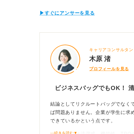
▶すぐにアンサーを見る
キャリアコンサルタン
木原 渚
プロフィールを見る
ビジネスバッグでもOK！ 
結論としてリクルートバッグでなく
ば問題ありません。企業が学生に求
できているかという点です。
⋯続きを読む▼
バッグ選びは清潔感、機能性、TPO