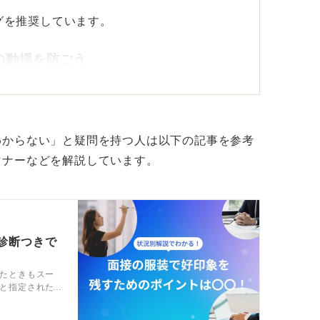
グを推奨しています。
の動揺を防ごう
タしてしまうと、自分のコンディションに影
わからない」と疑問を持つ人は以下の記事を参考
みてください。
マナーなどを解説しています。
診断つきで
たときもスー
と指定された
は面接の服装
いるので参考