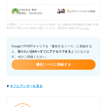
現して伝えれば良いのでしょうか。受け答えの正解を具
体的に教えてほしいです。
大学3年生 男性
2
人のアドバイザーが回答
質問日：
2026/1/28
また過去の就活生で評価の高かった回答はどういったも
のでしょうか？ ぜひアドバイスをお願いします。
※質問は、エントリーフォームからの内容、または弊社が就活相談を実施する過
程の中で寄せられた内容を公開しています。就活Q&A 編集方針は
こちら
GoogleでPORTキャリアを「優先するソース」に登録する
と、
知りたいQ&Aへすぐにアクセスできる
ようになりま
す。ぜひご登録ください。
優先ソースに登録する
▶
すぐにアンサーを見る