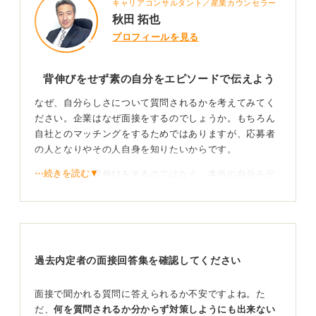
キャリアコンサルタント／産業カウンセラー
秋田 拓也
プロフィールを見る
背伸びをせず素の自分をエピソードで伝えよう
なぜ、自分らしさについて質問されるかを考えてみてく
ださい。企業はなぜ面接をするのでしょうか。もちろん
自社とのマッチングをするためではありますが、応募者
の人となりやその人自身を知りたいからです。
⋯続きを読む▼
したがって、背伸びをするのではなく、本当の自分を伝
えることを大切にする姿勢でいれば良いと考えます。
そのために、エピソードを交えて伝えることが重要で
す。エピソードを通して、自分の行動や考え方、感情な
どを素直に伝えましょう。面接官がそれを受け取り、自
過去内定者の面接回答集を確認してください
社に求める人材かを判断します。
エピソードを通してあなたの考え方や仕事に対する
面接で聞かれる質問に答えられるか不安ですよね。た
姿勢を伝えよう
だ、
何を質問されるか分からず対策しようにも出来ない