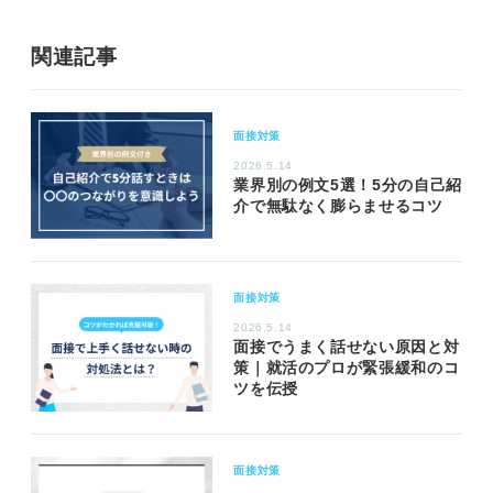
関連記事
面接対策
2026.5.14
業界別の例文5選！5分の自己紹
介で無駄なく膨らませるコツ
面接対策
2026.5.14
面接でうまく話せない原因と対
策｜就活のプロが緊張緩和のコ
ツを伝授
面接対策