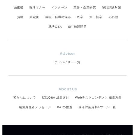
面接後
就活マナー
インターン
業界・企業研究
筆記試験対策
資格
内定後
就職・転職の悩み
既卒
第二新卒
その他
就活Q&A
SPI練習問題
Adviser
アドバイザー一覧
About Us
私たちについて
就活Q&A 編集方針
Webテストコンテンツ 編集方針
編集責任者メッセージ
D&Iの推進
就活対策資料&ツール一覧