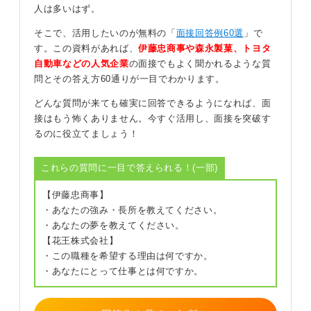
人は多いはず。
面接官はたくさんの応募者の話を聞くものです。質問の
そこで、活用したいのが無料の「
面接回答例60選
」で
深掘りは、応募者の人となりを知るためにおこないま
す。この資料があれば、
伊藤忠商事や森永製菓、トヨタ
す。思っていた通りの人物であれば納得できますが、何
自動車などの人気企業
の面接でもよく聞かれるような質
か違うと感じたらお見送りになる可能性が高いです。
問とその答え方60通りが一目でわかります。
私の過去の選考経験で、物事に対する向き合い方が真っ
どんな質問が来ても確実に回答できるようになれば、面
すぐな人がいました。その人はアルバイトのエピソード
接はもう怖くありません。今すぐ活用し、面接を突破す
から「何事にも真剣に取り組む」という姿勢を伝えてい
るのに役立てましょう！
ました。
アルバイトなのに考え方や仕事に対する向き合い方が違
これらの質問に一目で答えられる！(一部)
うと感じ、入社後も期待できると評価したことを覚えて
【伊藤忠商事】
います。
・あなたの強み・長所を教えてください。
・あなたの夢を教えてください。
0
【花王株式会社】
・この職種を希望する理由は何ですか。
・あなたにとって仕事とは何ですか。