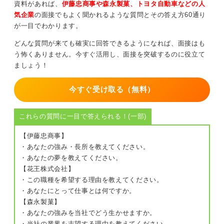
資料があれば、
伊藤忠商事や森永製菓、トヨタ自動車などの人
③最後に、この経験から学んだこと・大切にしている価
気企業
の面接でもよく聞かれるような質問とその答え方60通り
値観、そして「御社の○○な仕事で、こう活かしていきた
が一目でわかります。
い」と仕事とのつながりで締めくくる
どんな質問が来ても確実に回答できるようになれば、面接はも
この流れで一貫して話すことができると、自己紹介では
う怖くありません。今すぐ活用し、面接を突破するのに役立て
なくその人らしさ・行動・学び・仕事への活かし方まで
ましょう！
がつながり、面接官にも伝わりやすくなります。
まずは、「自分はどんな場面で一番自分らしくいられる
今すぐ受け取る（無料）
か？ 」を丁寧に振り返ってみてください。 そこから少
しずつ言葉にしていけば、必ずあなただけの自分らしさ
これらの質問に一目で答えられる！(一部)
の答えが見えてきます。
【伊藤忠商事】
0
・あなたの強み・長所を教えてください。
・あなたの夢を教えてください。
【花王株式会社】
・この職種を希望する理由を教えてください。
・あなたにとって仕事とは何ですか。
【森永製菓】
・あなたの強みを当社でどう生かせますか。
・当社の業界を志望する理由を教えてください。