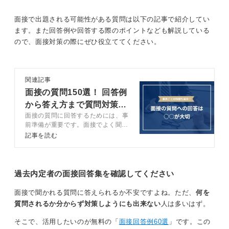
りを巻き込んで進める」「コツコツ続ける」など、行動
のクセや口癖のようなものが、自分らしさのヒントにな
面接で出題される可能性がある質問は以下の記事で紹介してい
ります。
ます。また回答例や回答する際のポイントなども解説している
ので、面接対策の際にぜひ役立ててください。
また、すごく得意というほどではないけれど、あまり無
理しなくても自然とできることも、自分らしさにつなが
ります。
関連記事
面接の質問150選！ 回答例
自分らしさ・エピソード・学びを一貫性を持って伝
から答え方まで質問対策を
える
面接の質問に回答するためには、事
完全網羅
前準備が重要です。面接でよく聞か
それを面接で話すときは、まずは型に当てはめて言葉に
れる質問と回答例に加えて、質問に
記事を読む
してみることが一つの方法です。考えやすくまとめやす
答えられない時の対処法についても
い型としておすすめなのが、以下の流れです。
キャリアコンサルタントが解説しま
す。伝え方を意識して、面接の質問
①「私の自分らしさは、○○なところです」と一言で表現
対策をしましょう。
過去内定者の面接回答集を確認してください
する
面接で聞かれる質問に答えられるか不安ですよね。ただ、
何を
②「たとえば……」と、その自分らしさが表れている具
質問されるか分からず対策しようにも出来ない
人は多いはず。
体的な場面・経験を一つ挙げる （そのときにとった行
動、意識していたこと、工夫したことを簡潔に伝える）
そこで、活用したいのが無料の「
面接回答例60選
」です。この