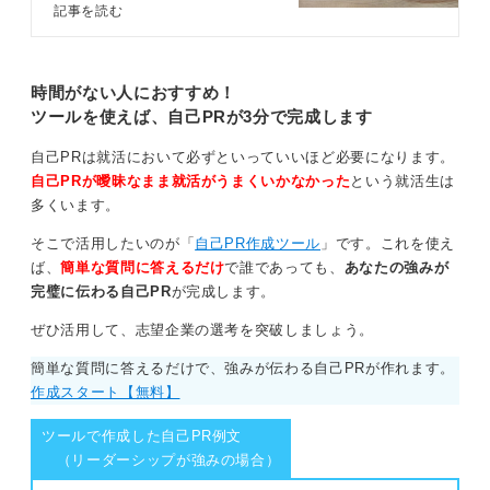
ンサルタントが自己PRで盛り込む
記事を読む
べき内容や作成方法を例文と解説。
アルバイトや学業、部活動、ゼミなど、身近な経験のな
記事を参考に独自性のある自己PR
かで課題に対して自分なりに考えて工夫し、行動したこ
を作成し、他の学生と差別化して面
とを振り返って話すだけで十分です。そうした経験談の
接を突破しましょう。
時間がない人におすすめ！
ほうが具体的で伝わりやすいことが多くあります。
ツールを使えば、自己PRが3分で完成します
面接官が自己PRを通じて見ているのは、自分の強みを自
自己PRは就活において必ずといっていいほど必要になります。
身で客観的に理解できているか、その強みを活かして自
自己PRが曖昧なまま就活がうまくいかなかった
という就活生は
社で活躍できるかどうか、また入社後も成長を期待でき
多くいます。
るかどうかです。
そこで活用したいのが「
自己PR作成ツール
」です。これを使え
企業ごとに求められているポイントを考えながら話す内
ば、
簡単な質問に答えるだけ
で誰であっても、
あなたの強みが
容を調整して「自分の強みを貴社でどう活かしたいか」
完璧に伝わる自己PR
が完成します。
を話せば面接官へうまくアピールできますよ。
ぜひ活用して、志望企業の選考を突破しましょう。
最初から完璧に話そうとしなくても大丈夫です。自分の
経験を振り返りながら、少しずつ整理してみてください
簡単な質問に答えるだけで、強みが伝わる自己PRが作れます。
ね。
作成スタート【無料】
ツールで作成した自己PR例文
0
（リーダーシップが強みの場合）