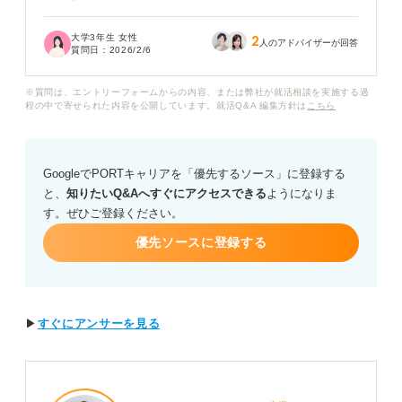
合うエピソードをどう判断すれば良いかわかりませ
ん……。
大学3年生 女性
2
人のアドバイザーが回答
質問日：
2026/2/6
自己PRでは成果を中心に話すべきなのか、それとも成果
に至るまでのプロセスや工夫を詳しく伝えるべきなの
※質問は、エントリーフォームからの内容、または弊社が就活相談を実施する過
か、どちらでしょうか？
程の中で寄せられた内容を公開しています。就活Q&A 編集方針は
こちら
面接官が自己PRで確認している評価ポイントや、志望企
業に合わせて内容を調整する方法についてアドバイスを
GoogleでPORTキャリアを「優先するソース」に登録する
いただければと思います。
と、
知りたいQ&Aへすぐにアクセスできる
ようになりま
す。ぜひご登録ください。
優先ソースに登録する
▶
すぐにアンサーを見る