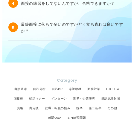
4
面接の練習をしてないんですが、合格できますか？
最終面接に落ちて辛いのですがどう立ち直れば良いです
5
か？
Category
書類選考
自己分析
自己PR
志望動機
面接対策
GD・GW
面接後
就活マナー
インターン
業界・企業研究
筆記試験対策
資格
内定後
就職・転職の悩み
既卒
第二新卒
その他
就活Q&A
SPI練習問題