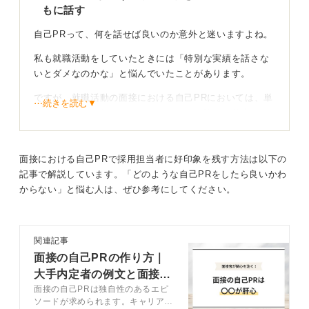
もに話す
自己PRって、何を話せば良いのか意外と迷いますよね。
私も就職活動をしていたときには「特別な実績を話さな
いとダメなのかな」と悩んでいたことがあります。
ですが、就職活動の面接における自己PRにおいては、単
⋯続きを読む▼
に自分の強みを伝えるだけでなく、その強みを仕事のな
かでどう活かせるのかを具体的に伝えることが大切だと
気付きました。
面接における自己PRで採用担当者に好印象を残す方法は以下の
志望企業や職種が求めている人物像や、能力（主体性、
記事で解説しています。「どのような自己PRをしたら良いかわ
協調性、課題解決力など）をあらかじめ調べたうえで整
からない」と悩む人は、ぜひ参考にしてください。
理し、それにあてはまる強みを選びましょう。そして、
内容を補強するためのエピソードを話します。
関連記事
客観的な分析を通して自社で働く姿をイメージして
面接の自己PRの作り方｜
もらおう
大手内定者の例文と面接官
面接の自己PRは独自性のあるエピ
の評価基準も公開
エピソードは、必ずしも目立った成功体験である必要は
ソードが求められます。キャリアコ
ありません。