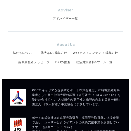
Adviser
アドバイザー一覧
About Us
私たちについて
就活Q&A 編集方針
Webテストコンテンツ 編集方針
編集責任者メッセージ
D&Iの推進
就活対策資料&ツール一覧