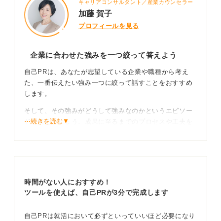
キャリアコンサルタント／産業カウンセラー
加藤 賀子
プロフィールを見る
企業に合わせた強みを一つ絞って答えよう
自己PRは、あなたが志望している企業や職種から考え
た、一番伝えたい強み一つに絞って話すことをおすすめ
します。
そして、その強みがどうして強みなのかというエピソー
⋯続きを読む▼
ドを伝えましょう。成果に至るまでのプロセスや工夫を
具体的に伝えることは欠かせません。
次に、成果（こういう成果を出せました）を示し、「私
の強みは●●です」と提示します。
最後に、「貴社の仕事でもこういう部分で貢献ができる
時間がない人におすすめ！
と感じています」とまとめましょう。
ツールを使えば、自己PRが3分で完成します
そうすると話も聞きやすく、聞き手もあなたの強みを具
自己PRは就活において必ずといっていいほど必要になり
体的に理解しやすいです。