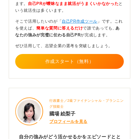
ます。
自己PRが曖昧なまま就活がうまくいかなかった
と
いう就活生は多くいます。
構成を意識して相手に響くアピールをしよう
そこで活用したいのが「
自己PR作成ツール
」です。これ
たくさんの強みを自己PRで伝えられても、何が強みか反
を使えば、
簡単な質問に答えるだけ
で誰であっても,
あ
対に聞いていてわからなくなることもあります。また、
なたの強みが完璧に伝わる自己PR
が完成します。
どうして強みなのか伝わってこないこともあります。
ぜひ活用して、志望企業の選考を突破しましょう。
なので、あなたが志望している企業や職種を考えたとき
に、伝えたい強みを一つに絞って伝えていくことが大切
作成スタート（無料）
です。
伝えたい強みは、志望先の企業によって柔軟に変えてい
きましょう。
まとめ方は、上記でも伝えた「エピソード→成果→改め
て強みを伝える→強みをどのように活かせるか」です。
行政書士／2級ファイナンシャル・プランニン
この順でまとめると、相手に伝わりやすいばかりか、自
グ技能士
國場 絵梨子
分でも話しやすくなりますよ。
プロフィールを見る
0
自分の強みがどう活かせるかをエピソードとと