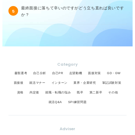
最終面接に落ちて辛いのですがどう立ち直れば良いです
5
か？
Category
書類選考
自己分析
自己PR
志望動機
面接対策
GD・GW
面接後
就活マナー
インターン
業界・企業研究
筆記試験対策
資格
内定後
就職・転職の悩み
既卒
第二新卒
その他
就活Q&A
SPI練習問題
Adviser