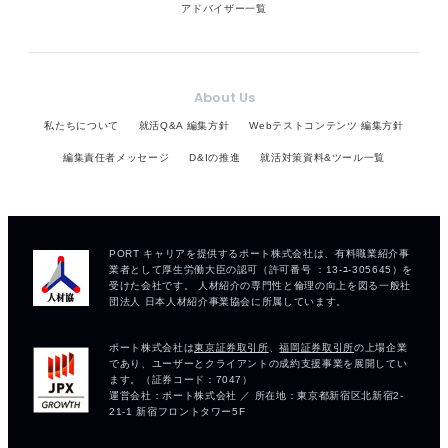
アドバイザー一覧
About Us
私たちについて
就活Q&A 編集方針
Webテストコンテンツ 編集方針
編集責任者メッセージ
D&Iの推進
就活対策資料&ツール一覧