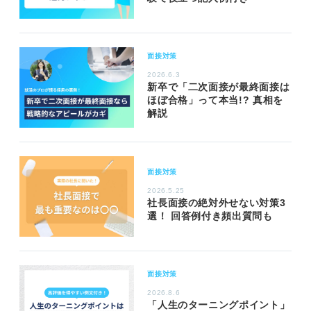
面接対策
2026.6.3
新卒で「二次面接が最終面接は
ほぼ合格」って本当!? 真相を
解説
面接対策
2026.5.25
社長面接の絶対外せない対策3
選！ 回答例付き頻出質問も
面接対策
2026.8.6
「人生のターニングポイント」