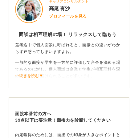
キャリアコンサルタント
高尾 有沙
プロフィールを見る
面談は相互理解の場！ リラックスして臨もう
選考途中で個人面談に呼ばれると、面接との違いがわか
らず戸惑ってしまいますよね。
一般的な面接が学生を一方的に評価して合否を決める場
であるのに対し、個人面談は企業と学生が相互理解を深
⋯続きを読む▼
める場として設けられることが多いです。
雰囲気は面接よりも少しカジュアルで、社員があなたの
就職活動の状況や志望度、キャリアプランなどを親身に
聞いてくれたり、会社のリアルな情報を教えてくれたり
することがあります。
面接本番前の方へ
企業としては、あなたの本音を引き出して自社への志望
39点以下は要注意！面接力を診断してください
度を高めたい、ミスマッチを防ぎたいという狙いがあり
ます。
内定獲得のためには、面接での印象が大きなポイントと