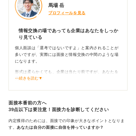
馬場 岳
給与や福利厚生などの条件面ばかりを質問すると、働く
意欲を疑われかねません。
プロフィールを見る
メインの質問は活躍する人の共通点や事業トレンドなど
の業務に関する内容にし、条件面の質問は会話の中に
情報交換の場であっても企業はあなたをしっか
「ちなみに……」と挟み込む程度にとどめるのが賢明で
り見ている
す。
個人面談は「選考ではないですよ」と案内されることが
多いですが、実際には面接と情報交換の中間のような場
0
になります。
形式は柔らかくても、企業は当たり前ですが、あなたを
⋯続きを読む▼
見ているのです。
個人面談を雑談だろうと思って何の準備もなく参加し、
志望度の低さや受身の姿勢を指摘されて、次の面接につ
面接本番前の方へ
ながらなかったという事実もあります。
39点以下は要注意！面接力を診断してください
逆に、個人面談で自社への熱意を伝えた学生は、その場
で担当者に声をかけられて次のステップに進むというこ
内定獲得のためには、面接での印象が大きなポイントとなりま
ともありました。
す。
あなたは自分の面接に自信を持っていますか？