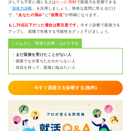
少しでも不安に感じる人は
たった30秒
で面接力を把握できる
働くイメージに繋がる質問で真剣な興味を示そう
「
面接力診断
」を活用しましょう。簡単な質問に答えるだけ
で、
“あなたの強み”
と
“改善点”
が明確になります。
面接との大きな違いは、企業があなた自身を評価すると
同時に、あなたにも企業を知ってもらう意図があるとい
もし39点以下だった場合は要注意です。
今すぐ診断で面接力を
うことです。
アップし、就職で失敗する可能性をグッと下げましょう。
質問数も多く、キャリア観や価値観のようなところを深
こんな人に「面接力診断」はおすすめ
く聞かれる傾向はありますが、圧迫感は少なめです。考
え方や働くうえでの軸が伝わりやすい場でもあります。
・まだ面接を受けたことがない人
・面接でなぜ落ちたかわからない人
準備としては、なぜこの企業に興味を持ったのか、働く
・自信を持って、面接に臨みたい人
うえで譲れない価値観は何か、自分が力を発揮しやすい
環境はどのようなものか、といった点を整理しておきま
しょう。
今すぐ面接力を診断する(無料)
また、個人面談では学生からの質問も重視される傾向が
あります。
仕事内容や求める人物像に加え、面談でしか聞けないよ
うな、若手時代にどのように成長したのかという具体的
な事例や評価の基準、チームの文化などについて質問す
ると、実際に働く姿をイメージしながら企業を理解しよ