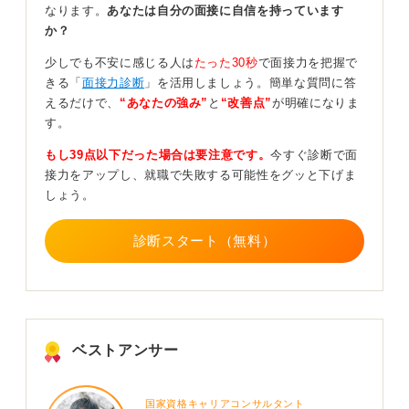
なります。
あなたは自分の面接に自信を持っています
ただし、完全に選考要素がゼロとは言い切れません。あ
か？
なたの発言や態度はチェックされていると考え、リラッ
クスしつつもビジネスマナーは守りましょう。
少しでも不安に感じる人は
たった30秒
で面接力を把握で
きる「
面接力診断
」を活用しましょう。簡単な質問に答
逆質問がカギ！ 条件面はさりげなく聞くのがおすす
えるだけで、
“あなたの強み”
と
“改善点”
が明確になりま
め
す。
もし39点以下だった場合は要注意です。
今すぐ診断で面
個人面談で企業が見ているのは、人柄、志望度、会社と
接力をアップし、就職で失敗する可能性をグッと下げま
の相性です。
しょう。
ここではあまり完璧な答えを用意しようとしすぎず、な
ぜこの業界なのか、なぜこの会社に興味を持ったのかを
診断スタート（無料）
自分の言葉で話すことが大事になります。
また、逆質問の時間が長めに取られることも多いので、
事前に聞きたいことを三つほど準備しておくとスムーズ
です。
ベストアンサー
Webサイトには載っていないような、社員の働き方や価
値観に関する深い質問を用意しておくと「よく調べてい
るな」「意欲があるな」と好印象につながりますよ。
国家資格キャリアコンサルタント