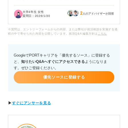
のでしょうか？ また、選考の合否にはどの程度影響する
のか、単なる情報提供の場として捉えてもよいのか不安
大学4年生 女性
2
です。
人のアドバイザーが回答
質問日：
2026/1/30
特に、個人面談で企業が重視しているポイントや、就活
※質問は、エントリーフォームからの内容、または弊社が就活相談を実施する過
生側から効果的に質問する方法を知りたいです。
程の中で寄せられた内容を公開しています。就活Q&A 編集方針は
こちら
個人面談と通常の面接の目的の違いや、個人面談を内定
につなげるための心構え、質問のコツについて、具体的
GoogleでPORTキャリアを「優先するソース」に登録する
にアドバイスをお願いいたします。
と、
知りたいQ&Aへすぐにアクセスできる
ようになりま
す。ぜひご登録ください。
優先ソースに登録する
▶
すぐにアンサーを見る