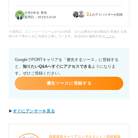
ん。
大学3年生 男性
2
企業に問い合わせる時間もないので、とりあえず写真な
人のアドバイザーが回答
質問日：
2025/12/19
しで提出しようかと考えています。
※質問は、エントリーフォームからの内容、または弊社が就活相談を実施する過
ただ、写真なしで提出することで選考にどの程度の影響
程の中で寄せられた内容を公開しています。就活Q&A 編集方針は
こちら
が出るのか心配です。写真なしで提出した場合、それだ
けで不採用になってしまうことはありますか？
GoogleでPORTキャリアを「優先するソース」に登録する
提出期限に間に合わせることを優先すべきか、それとも
と、
知りたいQ&Aへすぐにアクセスできる
ようになりま
多少遅れてでも証明写真を準備して完璧な状態で提出す
す。ぜひご登録ください。
べきか迷っています。
優先ソースに登録する
もし写真なしで提出するなら何か気を付けるべき点な
ど、具体的なアドバイスをいただきたいです。
▶
すぐにアンサーを見る
国家資格キャリアコンサルタント／高校教諭