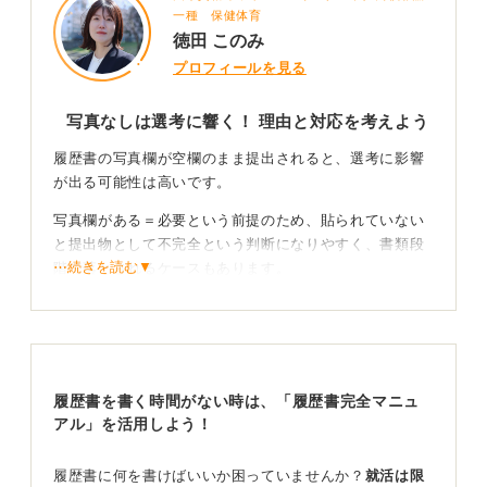
一種 保健体育
徳田 このみ
プロフィールを見る
写真なしは選考に響く！ 理由と対応を考えよう
履歴書の写真欄が空欄のまま提出されると、選考に影響
が出る可能性は高いです。
写真欄がある＝必要という前提のため、貼られていない
と提出物として不完全という判断になりやすく、書類段
⋯続きを読む▼
階で落とされるケースもあります。
理由があって写真を貼れない場合は、提出と同時にその
理由と対応方針を必ず伝えるべきです。
何の連絡もなく写真が抜けていると、指示を理解できて
いない、基本的な報連相ができない、仕事の抜け漏れが
履歴書を書く時間がない時は、「履歴書完全マニュ
多そうといった印象を持たれる可能性があります。
アル」を活用しよう！
提出期限を守れない場合も同じです。連絡なしで遅れる
履歴書に何を書けばいいか困っていませんか？
就活は限
のは論外で、約束を守れない人という評価につながりま