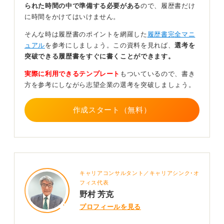
られた時間の中で準備する必要がある
ので、履歴書だけ
す。どうしても遅れるなら、必ず事前に理由を添えて連
に時間をかけてはいけません。
絡することが必要です。
そんな時は履歴書のポイントを網羅した
履歴書完全マニ
急いで間に合わせるように動き企業へ連絡しよう
ュアル
を参考にしましょう。この資料を見れば、
選考を
突破できる履歴書をすぐに書くことができます。
今回のような状況で優先すべきなのは、不備がある場合
実際に利用できるテンプレート
もついているので、書き
は必ず連絡を入れること、期限内提出と、写真の準備、
方を参考にしながら志望企業の選考を突破しましょう。
どちらがよりマイナスかを冷静に判断することが必要で
す。
作成スタート（無料）
ただ、期限は守る、写真も貼るの両方ができていない時
点で、一定のマイナスは避けられません。
今取れる現実的な選択肢は、証明写真機で急いで撮影し
て提出期限に間に合わせることです。
どうしても間に合わない場合は、写真なしで提出しつつ
キャリアコンサルタント／キャリアシンク･オ
「後ほど追加提出します」と明確に連絡するのどちらか
フィス代表
野村 芳克
です。
プロフィールを見る
このようなことが起こらないように、今後は提出期限か
ら逆算して準備を進めるようにしましょう。