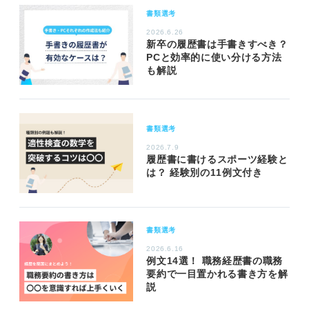
書類選考
2026.6.26
新卒の履歴書は手書きすべき？
PCと効率的に使い分ける方法
も解説
書類選考
2026.7.9
履歴書に書けるスポーツ経験と
は？ 経験別の11例文付き
書類選考
2026.6.16
例文14選！ 職務経歴書の職務
要約で一目置かれる書き方を解
説