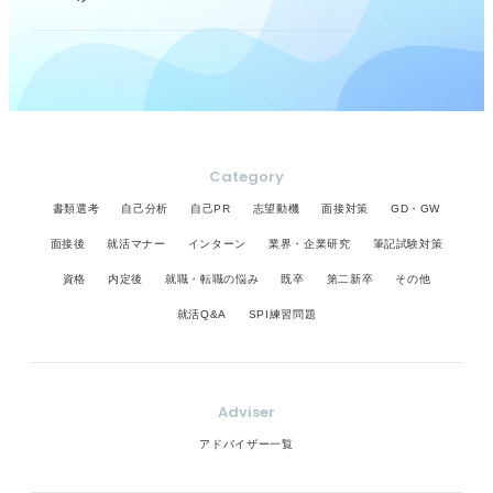
Category
書類選考
自己分析
自己PR
志望動機
面接対策
GD・GW
面接後
就活マナー
インターン
業界・企業研究
筆記試験対策
資格
内定後
就職・転職の悩み
既卒
第二新卒
その他
就活Q&A
SPI練習問題
Adviser
アドバイザー一覧