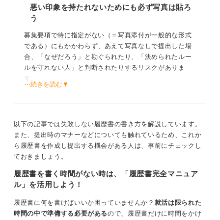
悪い印象を持たれないためにも必ず写真は貼ろ
う
0
募集要項で特に指定がない（＝写真添付が一般的な形式
である）にもかかわらず、あえて写真なしで提出した場
合、「なぜだろう」と勘ぐられたり、「決められたルー
ルを守れない人」と判断されたりするリスクがありま
す。
⋯続きを読む▼
応募者が多い場合、そうした形式不備の段階で不採用
（書類選考落ち）となる可能性は高いです。指定がない
限り、写真は必ず添付しましょう。
以下の記事では失敗しない履歴書の書き方を解説しています。
また、提出時のマナーなどについても触れているため、これか
企業に指示を確認！ 写真の添付有無を調べよう
ら履歴書を作成し提出する機会がある人は、事前にチェックし
ておきましょう。
最近は、人物本位で判断するために写真不要とする企業
履歴書を書く時間がない時は、「履歴書完全マニュア
や、面接官に先入観を与えないよう学歴を伏せて面接す
ル」を活用しよう！
る企業も増えています。
ただし、それはあくまで企業側が「写真不要」と指定し
履歴書に何を書けばいいか困っていませんか？
就活は限られた
ている場合に限ることを押さえておきましょう。
時間の中で準備する必要がある
ので、履歴書だけに時間をかけ