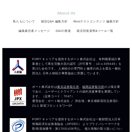
About Us
私たちについて
就活Q&A 編集方針
Webテストコンテンツ 編集方針
編集責任者メッセージ
D&Iの推進
就活対策資料&ツール一覧