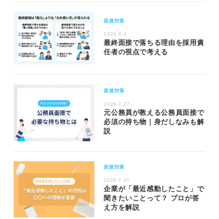
面接対策
2026.8.4
最終面接で落ちる理由を採用責
任者の視点で考える
面接対策
2026.7.27
元公務員が教える公務員面接で
必須の持ち物｜身だしなみも解
説
面接対策
2026.7.21
企業が「最近感動したこと」で
聞きたいことって？ プロが答
え方を解説