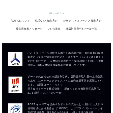
About Us
私たちについて
就活Q&A 編集方針
Webテストコンテンツ 編集方針
編集責任者メッセージ
D&Iの推進
就活対策資料&ツール一覧