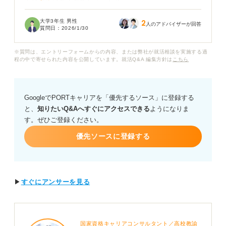
トに違いはあるのでしょうか？
大学3年生 男性
2
特に、企業文化との相性や長く働く意欲を見られると聞
人のアドバイザーが回答
質問日：
2026/1/30
きますが、面接のなかでどのような話し方や態度を意識
すれば効果的に伝わるのか知りたいです。
※質問は、エントリーフォームからの内容、または弊社が就活相談を実施する過
程の中で寄せられた内容を公開しています。就活Q&A 編集方針は
こちら
また、最後の逆質問で、どのような内容を聞けば、人事
担当者に「きちんと企業研究ができている」「入社意欲
が高い」という印象を持ってもらえるのでしょうか？
GoogleでPORTキャリアを「優先するソース」に登録する
と、
知りたいQ&Aへすぐにアクセスできる
ようになりま
す。ぜひご登録ください。
優先ソースに登録する
▶
すぐにアンサーを見る
国家資格キャリアコンサルタント／高校教諭