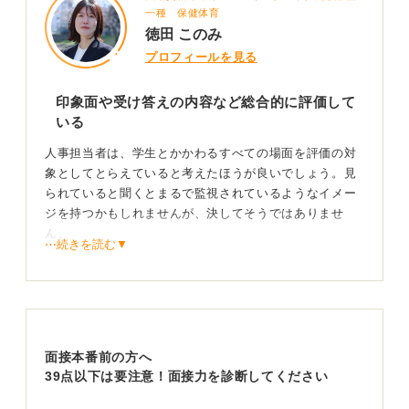
一種 保健体育
徳田 このみ
プロフィールを見る
印象面や受け答えの内容など総合的に評価して
いる
人事担当者は、学生とかかわるすべての場面を評価の対
象としてとらえていると考えたほうが良いでしょう。見
られていると聞くとまるで監視されているようなイメー
ジを持つかもしれませんが、決してそうではありませ
ん。
⋯続きを読む▼
第一印象や立ち姿、対面したときの雰囲気など、その人
を形作る全体的な印象を含めて、一人の人物として判断
をしています。
面接の受け答えの内容が優れていることはもちろん大切
面接本番前の方へ
ですが、それだけで合否を判断しているわけではないと
39点以下は要注意！面接力を診断してください
いう点を、ぜひ頭に入れておいてください。