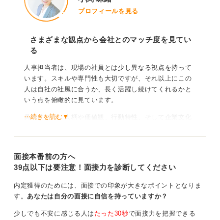
0
プロフィールを見る
さまざまな観点から会社とのマッチ度を見てい
る
人事担当者は、現場の社員とは少し異なる視点を持って
います。スキルや専門性も大切ですが、それ以上にこの
人は自社の社風に合うか、長く活躍し続けてくれるかと
いう点を俯瞰的に見ています。
⋯続きを読む▼
具体的には、人柄や価値観、行動特性、そして企業文化
との相性です。そのため、エピソードの内容が個性的で
あるかどうかよりも、なぜそのように考え、行動したの
かというプロセスを重視します。
面接本番前の方へ
39点以下は要注意！面接力を診断してください
わかりやすい話し方と素直な態度がポイント
内定獲得のためには、面接での印象が大きなポイントとなりま
話し方においても、最初に結論を伝え、次になぜならば
す。
あなたは自分の面接に自信を持っていますか？
という理由を言い、その次に詳細な具体例を言うという
少しでも不安に感じる人は
たった30秒
で面接力を把握できる
順序で論理的に伝えられることが求められます。