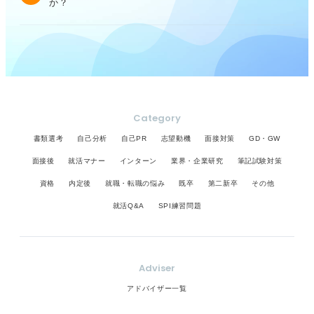
か？
Category
書類選考
自己分析
自己PR
志望動機
面接対策
GD・GW
面接後
就活マナー
インターン
業界・企業研究
筆記試験対策
資格
内定後
就職・転職の悩み
既卒
第二新卒
その他
就活Q&A
SPI練習問題
Adviser
アドバイザー一覧