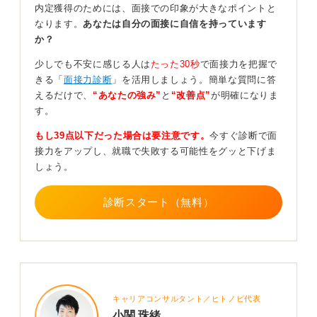
たとえ第一印象で少し姿勢が悪いなどのネガティブな印
内定獲得のためには、面接での印象が大きなポイントと
象を持たれたとしても、その後に別の部分で良い印象を
なります。
あなたは自分の面接に自信を持っています
残せれば、挽回することは十分に可能です。
か？
一貫して自分らしくいることが合格の秘訣
少しでも不安に感じる人は
たった30秒
で面接力を把握で
きる「
面接力診断
」を活用しましょう。簡単な質問に答
えるだけで、
“あなたの強み”
と
“改善点”
が明確になりま
評価のバランスを意識しながら、最後まで諦めずに自分
す。
自身を表現し続けることが、選考を勝ち抜くためのベス
トな選択となります。
もし39点以下だった場合は要注意です。
今すぐ診断で面
接力をアップし、就職で失敗する可能性をグッと下げま
現場の社員が特定の仕事を自分たちと一緒にこなせるか
しょう。
という実務に近い視点で見るのに対し、人事担当者は会
社全体に合うかという視点で学生を見ています。
診断スタート（無料）
人事担当者は特定の業務スキルだけでなく、将来性や人
柄を含めた多角的な視点でその人全体を評価していると
いう点に、現場との大きな違いがあります。
自分がどのように見られているかを、振る舞いや言動を
含めて常に意識することは大変ですが、一貫性のある誠
実な対応を心掛けることが何より重要です。
キャリアコンサルタント／ヒトノビ代表
小関 珠緒