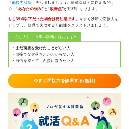
「
面接力診断
」を活用しましょう。簡単な質問に答えるだけ
さらに、態度や素直さも見られています。言動にギャッ
で、
“あなたの強み”
と
“改善点”
が明確になります。
プがないかといった点も重要な評価指標となります。
もし39点以下だった場合は要注意です。
今すぐ診断で面接力を
逆質問をする際は、人事が答えやすい会社全体の特徴を
アップし、就職で失敗する可能性をグッと下げましょう。
聞いてみるのがおすすめです。
こんな人に「面接力診断」はおすすめ
0
・まだ面接を受けたことがない人
・面接でなぜ落ちたかわからない人
・自信を持って、面接に臨みたい人
今すぐ面接力を診断する(無料)