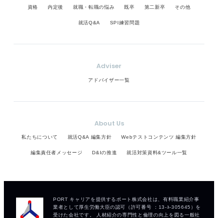
資格
内定後
就職・転職の悩み
既卒
第二新卒
その他
就活Q&A
SPI練習問題
Adviser
アドバイザー一覧
About Us
私たちについて
就活Q&A 編集方針
Webテストコンテンツ 編集方針
編集責任者メッセージ
D&Iの推進
就活対策資料&ツール一覧