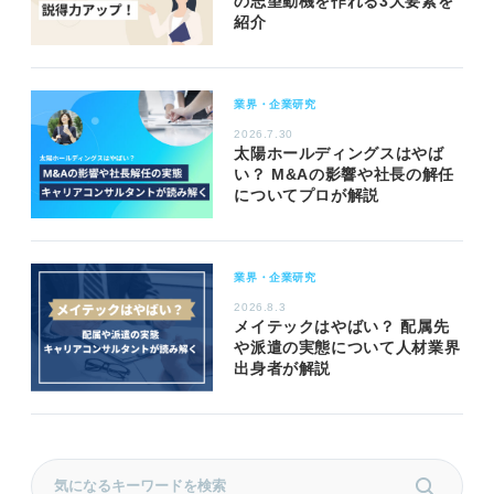
の志望動機を作れる3大要素を
紹介
業界・企業研究
2026.7.30
太陽ホールディングスはやば
い？ M&Aの影響や社長の解任
についてプロが解説
業界・企業研究
2026.8.3
メイテックはやばい？ 配属先
や派遣の実態について人材業界
出身者が解説