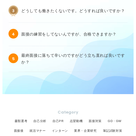
3
どうしても働きたくないです。どうすれば良いですか？
4
面接の練習をしてないんですが、合格できますか？
最終面接に落ちて辛いのですがどう立ち直れば良いです
5
か？
Category
書類選考
自己分析
自己PR
志望動機
面接対策
GD・GW
面接後
就活マナー
インターン
業界・企業研究
筆記試験対策