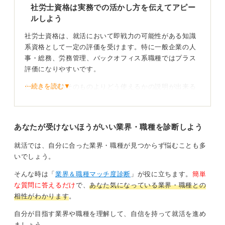
一歩踏み込んだ自己分析と学習内容の統合が、他の候補
社労士資格は実務での活かし方を伝えてアピー
者との大きな差別化につながるはずです。
ルしよう
社労士資格は、就活において即戦力の可能性がある知識
0
系資格として一定の評価を受けます。特に一般企業の人
事・総務、労務管理、バックオフィス系職種ではプラス
評価になりやすいです。
⋯続きを読む▼
ただし、資格そのものよりどう使えるかの説明が出来る
かが重要です。未取得でも勉強中であることは問題なく
アピールできます。
あなたが受けないほうがいい業界・職種を診断しよう
その際はなぜ社労士を学んでいるのか、どんな知識を身
につけ業務にどう活かせるのかを具体化しましょう。
就活では、自分に合った業界・職種が見つからず悩むことも多
いでしょう。
資格を努力の証と実務の再現性につなげて伝えよう
そんな時は「
業界＆職種マッチ度診断
」が役に立ちます。
簡単
たとえば労働法・社会保険の理解により、労務トラブル
な質問に答えるだけ
で、
あなた気になっている業界・職種との
の予防や制度運用の正確性に貢献出来る点は強みです。
相性がわかります
。
評価されやすいのは、人事・総務の他、法務補助、管理
自分が目指す業界や職種を理解して、自信を持って就活を進め
部門、コンサル系企業等で役に立つでしょう。
ましょう。