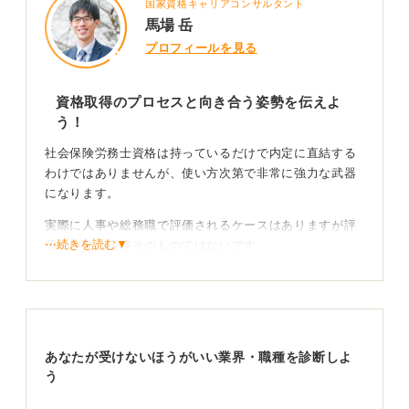
国家資格キャリアコンサルタント
馬場 岳
プロフィールを見る
資格取得のプロセスと向き合う姿勢を伝えよ
う！
社会保険労務士資格は持っているだけで内定に直結する
わけではありませんが、使い方次第で非常に強力な武器
になります。
実際に人事や総務職で評価されるケースはありますが評
⋯続きを読む▼
価の対象は資格そのものではないです。
なぜ学ぼうと考えたのか、その知識をどう活かそうとし
ているのか、そして計画的に勉強を進めたという実績の
部分です。
企業側は資格マニアを探しているのではなく、人と組織
あなたが受けないほうがいい業界・職種を診断しよ
の課題に向き合う姿勢を見ています。そのためまだ資格
う
が取れていなくても、学ぶ姿勢さえ備わっていれば十分