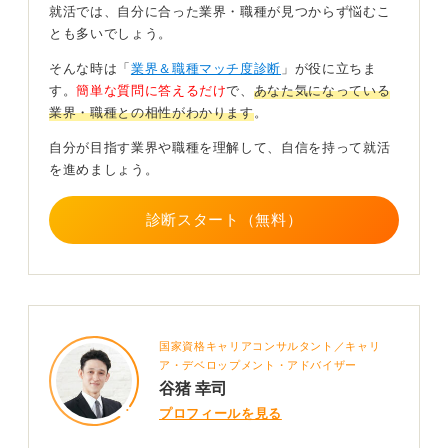
にアピール可能です。
就活では、自分に合った業界・職種が見つからず悩むこ
とも多いでしょう。
資格取得という目標に向けてどのような工夫をして時間
を捻出し、継続して取り組むことができたのかというプ
そんな時は「
業界＆職種マッチ度診断
」が役に立ちま
ロセスを具体的に話せるように準備をしましょう。
す。
簡単な質問に答えるだけ
で、
あなた気になっている
業界・職種との相性がわかります
。
制度の暗記ではなく思考の変化を言葉にしよう！
自分が目指す業界や職種を理解して、自信を持って就活
を進めましょう。
ポイントは制度の仕組みを覚えたことではなく、労務ト
ラブルを防ぐ視点が身に付いた、あるいは働く人と会社
の両立を考える癖が付いたといった、思考やスタンスの
診断スタート（無料）
変化を語ることです。
これが学習初期においては非常に大切になってきます。
実務に直結する知識を習得しようとする意欲は、入社後
の成長速度を期待させるポジティブな要素として評価さ
れます。
国家資格キャリアコンサルタント／キャリ
ア・デベロップメント・アドバイザー
資格試験の合格という結果だけにこだわらず、その学習
谷猪 幸司
を通じて得た自分なりの職業観や組織に対する考え方
プロフィールを見る
を、自身の言葉で誠実に伝えてみてください。