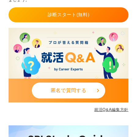
エントリーシート（ES）や面接では資格勉強＝努力の証
診断スタート(無料)
明で終わらせず、実務での再現性を語る事が鍵です。
資格＋現場で学ぶ姿勢をセットで伝えられれば、社労士
の勉強経験は就活で十分な武器になりますので、ぜひ自
分の強みの1つとして根拠立ててみましょう。
0
匿名で質問する
就活Q&A編集方針