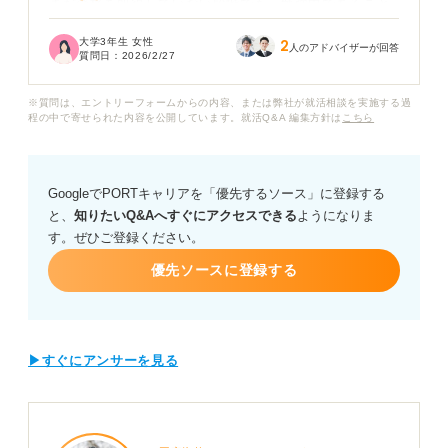
まだ資格を取得していない段階でも、勉強中であること
をエントリーシート（ES）や面接でアピールしてよいの
大学3年生 女性
2
か迷っています。また社労士の知識が一般企業のどのよ
人のアドバイザーが回答
質問日：
2026/2/27
うな職種で強みになるのかも知りたいです。
※質問は、エントリーフォームからの内容、または弊社が就活相談を実施する過
社労士の資格を持っている人や勉強経験がある人が就活
程の中で寄せられた内容を公開しています。就活Q&A 編集方針は
こちら
で評価されるためには、どのポイントを強調すべきか、
また資格と実務経験のバランスをどのように伝えるべき
か悩んでいます。
GoogleでPORTキャリアを「優先するソース」に登録する
と、
知りたいQ&Aへすぐにアクセスできる
ようになりま
社労士資格や勉強経験を就活で効果的にアピールするた
す。ぜひご登録ください。
めの具体的な戦略についてアドバイスをお願いします。
優先ソースに登録する
▶すぐにアンサーを見る