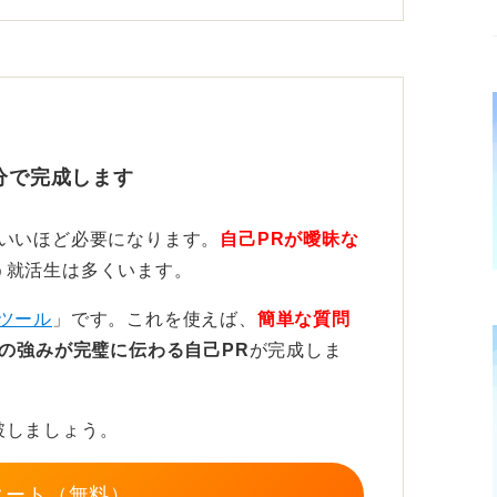
終わらせず、中身を具体化することが何より
分で完成します
ルや欠員への備えをエピソードにするなら、
夫をしてマニュアルを共有したかを深掘りし
ていいほど必要になります。
自己PRが曖昧な
う就活生は多くいます。
という実績は、組織を支える信頼感という前
ツール
」です。これを使えば、
簡単な質問
の強みが完璧に伝わる自己PR
が完成しま
けが評価されるわけではありません。
破しましょう。
持ちとしての力は、多くの企業が重視してい
自信を持って伝えていきましょう！
タート（無料）