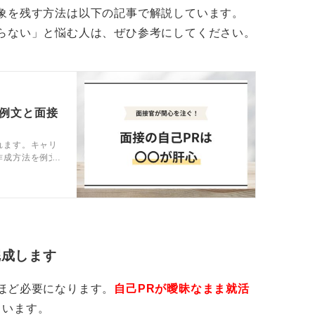
象を残す方法は以下の記事で解説しています。
らない」と悩む人は、ぜひ参考にしてください。
の例文と面接
れます。キャリ
作成方法を例文
し、他の学生と
完成します
ほど必要になります。
自己PRが曖昧なまま就活
くいます。