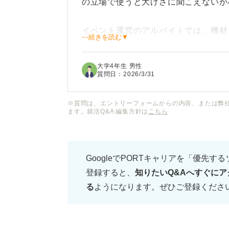
の立場で使うと大げさに聞こえないか
イベント運営のアルバイトでは、機材
⋯続きを読む▼
を作成し、起きた問題に冷静に対処す
大学4年生 男性
結果として大きな混乱を防ぎ、イベン
質問日：
2026/3/31
自分としては、事前準備と冷静な判断
※質問は、エントリーフォームからの内容、または弊
ます。就活Q&A 編集方針は
こちら
で目立つ成果や派手な役割と比べると
向きな価値として伝えるか悩んでいま
GoogleでPORTキャリアを「優先す
この力を単なるトラブル回避ではなく
登録すると、
知りたいQ&Aへすぐにア
営につながる価値としてアピールする
る
ようになります。ぜひご登録くださ