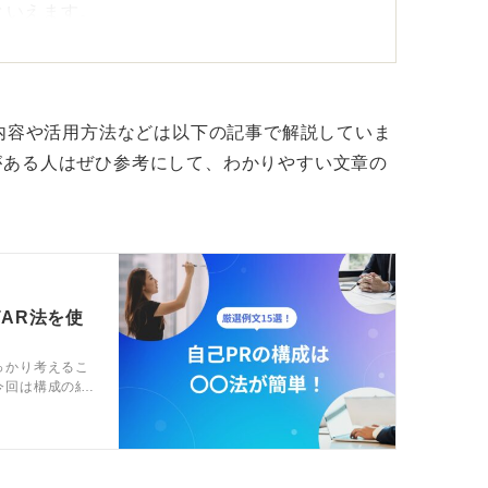
といえます。
、メンバーは動揺せずに自分の役割を果たす
ーム運営が実現したはずです。
な内容や活用方法などは以下の記事で解説していま
動を語ろう
がある人はぜひ参考にして、わかりやすい文章の
からこそ、周囲は安心して動くことができ、
せられたのでしょう。
うな安心感を与え、信頼構築につながったの
えてください。
TAR法を使
きる環境を作ったという視点は、組織におい
っかり考えるこ
今回は構成の組
す。
を魅力的にする
富に紹介して