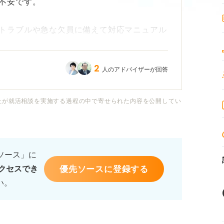
不安です。
トラブルや急な欠員に備えて対応マニュアル
るよう心がけてきました。
2
人のアドバイザーが回答
トをスムーズに進めることができました。
が貢献につながったと実感しています。一方
社が就活相談を実施する過程の中で寄せられた内容を公開してい
地味に見えがちで、この強みをどのように前
す。
るソース」に
、チームやプロジェクトの信頼や安定した運
優先ソースに登録する
クセスでき
にはどのような伝え方が効果的でしょうか？
い。