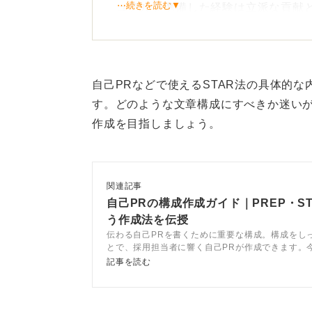
⋯続きを読む▼
ュアルを準備した経験は立派な貢献
あなたが事前に備えていたからこそ
ことができ、結果として安定的なチ
自己PRなどで使えるSTAR法の具体的
周囲を安心させた具体的な行
す。どのような文章構成にすべきか迷い
作成を目指しましょう。
あなたが広い視野を持って準備した
最終的にイベントを滞りなく成功さ
その具体的な行動がチームにどのよ
関連記事
かを、自分の言葉で自信を持って伝
自己PRの構成作成ガイド｜PREP・S
う作成法を伝授
メンバーがそれぞれの役割に集中で
伝わる自己PRを書くために重要な構成。構成をし
とで、採用担当者に響く自己PRが作成できます。
て高く評価されるポイントになりま
み立て方からエピソードの書き方、さらに自己PR
記事を読む
コツまで幅広く解説しています。最後には例文も豊
います。
0