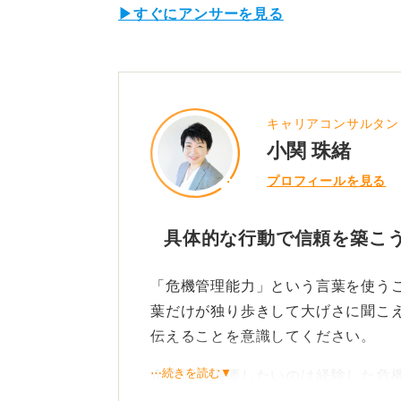
▶すぐにアンサーを見る
キャリアコンサルタン
小関 珠緒
プロフィールを見る
具体的な行動で信頼を築こ
「危機管理能力」という言葉を使う
葉だけが独り歩きして大げさに聞こ
伝えることを意識してください。
⋯続きを読む▼
企業側が評価したいのは経験した危
うる場面でどう考え、どう行動した