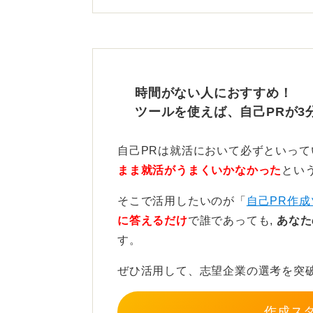
冷静でしたといった抽象的な表現で
も重要です。
支える強みに自信を持とう
時間がない人におすすめ！
ツールを使えば、自己PRが3
たとえばアルバイトでの機材トラブ
どのような事態を想定し、どんな工
自己PRは就活において必ずといっ
ましょう。
まま就活がうまくいかなかった
とい
その結果混乱を最小限に抑えられた
そこで活用したいのが「
自己PR作成
向きな強みとして伝わります。
に答えるだけ
で誰であっても,
あなた
す。
必ずしも目立つ成果や派手な役割だ
ぜひ活用して、志望企業の選考を突
組織全体の安定を支える縁の下の力
ます。あなたの誠実な取り組みを、
作成ス