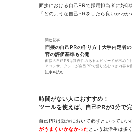
面接における自己PRで採用担当者に好印
「どのような自己PRをしたら良いかわか
関連記事
面接の自己PRの作り方｜大手内定者
官の評価基準も公開
面接の自己PRは独自性のあるエピソードが求めら
アコンサルタントが自己PRで盛り込むべき内容や
と解説。記事を参考に独自性のある自己PRを作成
記事を読む
差別化して面接を突破しましょう。
時間がない人におすすめ！
ツールを使えば、自己PRが3分で
自己PRは就活において必ずといっていい
がうまくいかなかった
という就活生は多