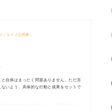
ト／ヒトノビ代表
う
こと自体はまったく問題ありません。ただ言
えないよう、具体的な行動と成果をセットで
機の大きさそのものではなく、問題が起こり
かという思考のプロセスです。