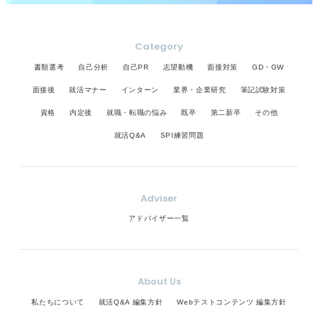
Category
書類選考
自己分析
自己PR
志望動機
面接対策
GD・GW
面接後
就活マナー
インターン
業界・企業研究
筆記試験対策
資格
内定後
就職・転職の悩み
既卒
第二新卒
その他
就活Q&A
SPI練習問題
Adviser
アドバイザー一覧
About Us
私たちについて
就活Q&A 編集方針
Webテストコンテンツ 編集方針