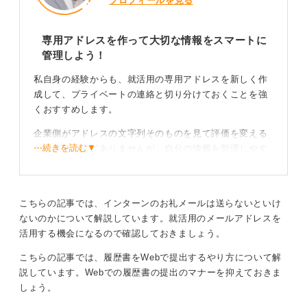
プロフィールを見る
専用アドレスを作って大切な情報をスマートに
管理しよう！
私自身の経験からも、就活用の専用アドレスを新しく作
成して、プライベートの連絡と切り分けておくことを強
くおすすめします。
企業側がアドレスの文字列そのものを見て評価を変える
⋯続きを読む▼
ことはほとんどありませんが、自分の情報を管理しやす
くなるという大きな利点があります。
「名字.shukatsu@～」のようなわかりやすいものを作成
している学生も多いですし、常識の範囲内であればどの
こちらの記事では、インターンのお礼メールは送らないといけ
ような文字列でも問題ありません。
ないのかについて解説しています。就活用のメールアドレスを
活用する機会になるので確認しておきましょう。
見落としを防ぐ工夫をしてスムーズに選考を進めよ
こちらの記事では、履歴書をWebで提出するやり方について解
う
説しています。Webでの履歴書の提出のマナーを抑えておきま
しょう。
重要な選考の案内や日程調整のメールを見落としてしま