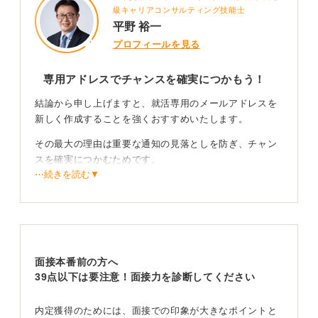
級キャリアコンサルティング技能士
平野 裕一
プロフィールを見る
専用アドレスでチャンスを確実につかもう！
結論から申し上げますと、就活専用のメールアドレスを
新しく作成することを強くおすすめいたします。
その最大の理由は重要な通知の見落としを防ぎ、チャン
スを確実につかむためです。
⋯続きを読む▼
プライベート用のアドレスは広告メールなどに埋もれる
リスクがあるうえ、大学のアドレスは卒業後にアクセス
出来なくなる恐れがあります。
選考スピードが加速している現代における通知への「即
レス」は、志望度の高さを証明する強力な武器になりま
面接本番前の方へ
す。
39点以下は要注意！面接力を診断してください
専用アドレスで情報を一本化し、即座に反応出来る環境
内定獲得のためには、面接での印象が大きなポイントと
を整えることが、企業からの信頼獲得への近道です。