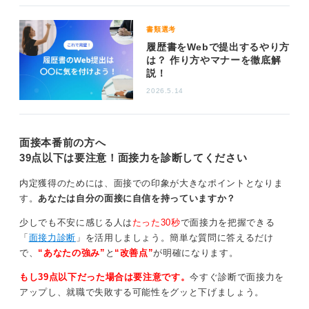
うリスクを防ぐためにも、一つのアドレスに情報を統一
したほうが効率よく活動できるはずです。
書類選考
専用のアドレスを持つことで、メールを開くたびに気持
履歴書をWebで提出するやり方
ちを切り替えて、就職活動に集中できるという心理的な
は？ 作り方やマナーを徹底解
説！
効果も期待できるでしょう。
2026.5.14
情報を探しやすく整理しておくことは、スピーディーな
対応が求められる就職活動において、自身の助けに必ず
なるはずですよ。
面接本番前の方へ
39点以下は要注意！面接力を診断してください
0
内定獲得のためには、面接での印象が大きなポイントとなりま
す。
あなたは自分の面接に自信を持っていますか？
少しでも不安に感じる人は
たった30秒
で面接力を把握できる
「
面接力診断
」を活用しましょう。簡単な質問に答えるだけ
で、
“あなたの強み”
と
“改善点”
が明確になります。
もし39点以下だった場合は要注意です。
今すぐ診断で面接力を
アップし、就職で失敗する可能性をグッと下げましょう。