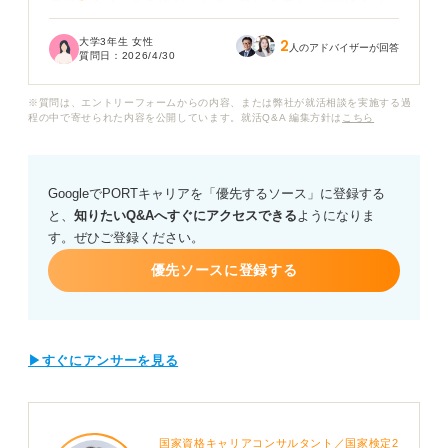
のフリーメールを使おうと考えていますが、問題ないか
どうか教えていただきたいです。
大学3年生 女性
2
人のアドバイザーが回答
質問日：
2026/4/30
友人のなかでは「就活専用メールアドレスのほうが管理
しやすい」「大学のメールアドレスのほうが信頼され
※質問は、エントリーフォームからの内容、または弊社が就活相談を実施する過
る」と意見がわかれていて、ますます迷っています。
程の中で寄せられた内容を公開しています。就活Q&A 編集方針は
こちら
新しく作る場合、企業側から見たときの印象が悪くなら
ないために、メールアドレスの文字列やサービスの選び
GoogleでPORTキャリアを「優先するソース」に登録する
方に関する注意点も知りたいです。
と、
知りたいQ&Aへすぐにアクセスできる
ようになりま
す。ぜひご登録ください。
優先ソースに登録する
▶すぐにアンサーを見る
国家資格キャリアコンサルタント／国家検定2