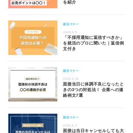
を紹介
就活マナー
2026.8.5
「不採用通知に返信すべきか」
を就活のプロに聞いた｜返信例
文付き
就活マナー
2026.5.29
面接当日に体調不良になったと
きの3つの対処法！ 企業への連
絡例文7選
就活マナー
2026.6.3
面接は当日キャンセルしても大