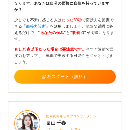
なります。
あなたは自分の面接に自信を持っています
か？
シンプルなアドレスで信頼を築こう
少しでも不安に感じる人は
たった30秒
で面接力を把握で
作成の際は「yuichi.hirano.2026@……」のように、氏名
きる「
面接力診断
」を活用しましょう。簡単な質問に答
と年号を組み合わせたシンプルな文字列にしましょう。
えるだけで、
“あなたの強み”
と
“改善点”
が明確になりま
サービスは、ビジネスシーンでの親和性と安定性が高い
す。
GmailやOutlookが最も適しています。
もし39点以下だった場合は要注意です。
今すぐ診断で面
一方で趣味の単語やニックネーム、複雑すぎる記号など
接力をアップし、就職で失敗する可能性をグッと下げま
は管理ミスや入力エラーを招く可能性があるため避けて
しょう。
ください。 専用アドレスは、あなたの就職活動における
「管制塔」です。
診断スタート（無料）
自ら情報をコントロールし、ビジネスパーソンとしての
基本動作を整えていきましょう。
0
国家資格キャリアコンサルタント
畠山 千春