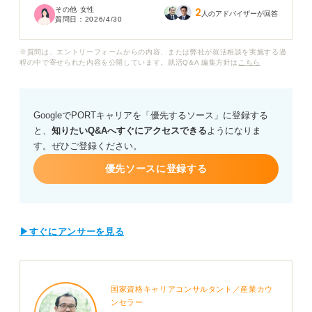
その他 女性
2
人のアドバイザーが回答
質問日：
2026/4/30
企業が若手不足で採用に意欲的なのは理解しています
が、それは「輝かしい実績がある人」に限った話なので
※質問は、エントリーフォームからの内容、または弊社が就活相談を実施する過
しょうか？ 特別なスキルや実績がない場合でも、この市
程の中で寄せられた内容を公開しています。就活Q&A 編集方針は
こちら
場の恩恵を受けられるのか、実感が湧きません。
また売り手市場だからといって、安易に内定をもらえる
GoogleでPORTキャリアを「優先するソース」に登録する
ほど甘くはないと思っています。どのような準備をして
と、
知りたいQ&Aへすぐにアクセスできる
ようになりま
おけば短期離職という懸念を払拭し、納得のいく転職が
す。ぜひご登録ください。
できるのでしょうか？
優先ソースに登録する
現在の第二新卒市場のリアルな状況と、スキルに自信が
ない若手が「選ばれる人材」になるための戦略について
アドバイスをお願いします。
▶すぐにアンサーを見る
国家資格キャリアコンサルタント／産業カウ
ンセラー