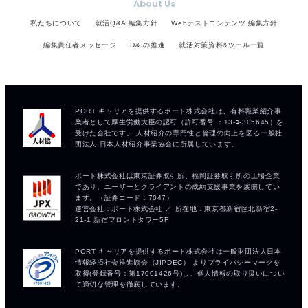
About Us
私たちについて
就活Q&A 編集方針
Webテストコンテンツ 編集方針
編集責任者メッセージ
D&Iの推進
就活対策資料&ツール一覧