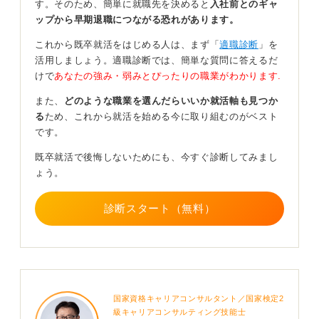
なぜ前職を辞めて新しい環境を求めているのか、学生の
す。そのため、簡単に就職先を決めると
入社前とのギャ
ときと同じように徹底した自己分析と企業研究をおこな
ップから早期退職につながる恐れがあります。
いましょう。
これから既卒就活をはじめる人は、まず「
適職診断
」を
将来の展望を明確にし、自分が次の会社でどう貢献でき
活用しましょう。適職診断では、簡単な質問に答えるだ
るかを具体的に示すことが、理想の転職を叶える近道と
けで
あなたの強み・弱みとぴったりの職業がわかります.
なります。
また、
どのような職業を選んだらいいか就活軸も見つか
る
ため、これから就活を始める今に取り組むのがベスト
0
です。
既卒就活で後悔しないためにも、今すぐ診断してみまし
ょう。
診断スタート（無料）
国家資格キャリアコンサルタント／国家検定2
級キャリアコンサルティング技能士