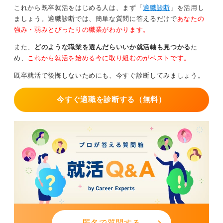
実績がないから、と悩む必要はありません。大切なの
これから既卒就活をはじめる人は、まず「
適職診断
」を活用し
は、前職での経験を「次はどのように貢献したいか」と
ましょう。適職診断では、簡単な質問に答えるだけで
あなたの
いう前向きなストーリーへと変換することです。
強み・弱みとぴったりの職業がわかります。
自ら考え動くキャリア形成の視点をもって語ることがで
また、
どのような職業を選んだらいいか就活軸も見つかる
た
きれば、短期離職という経歴は自らの意思で一歩踏み出
め、
これから就活を始める今に取り組むのがベストです。
した決断、としてポジティブな評価に変わります。
既卒就活で後悔しないためにも、今すぐ診断してみましょう。
自分の軸を明確に言語化していくことが、短期離職への
懸念をぬぐい去り、納得のいく転職を勝ち取るための戦
今すぐ適職を診断する（無料）
略となります。
0
匿名で質問する