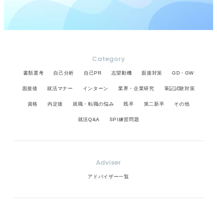
Category
書類選考
自己分析
自己PR
志望動機
面接対策
GD・GW
面接後
就活マナー
インターン
業界・企業研究
筆記試験対策
資格
内定後
就職・転職の悩み
既卒
第二新卒
その他
就活Q&A
SPI練習問題
Adviser
アドバイザー一覧