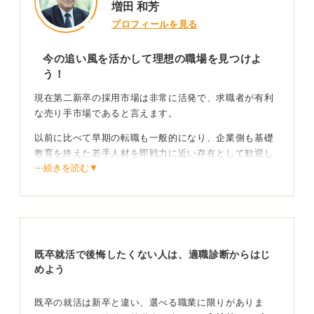
増田 和芳
プロフィールを見る
今の追い風を活かして理想の職場を見つけよ
う！
現在第二新卒の採用市場は非常に活発で、求職者が有利
な売り手市場であると言えます。
以前に比べて早期の転職も一般的になり、企業側も基礎
教育を終えた若手人材を即戦力に近い存在として歓迎し
⋯続きを読む▼
ています。
ビジネスマナーが身に付いている点は企業にとって大き
な魅力であり、採用ニーズは非常に高まっています。
市場環境に甘んじず徹底的な準備で差をつけよう！
既卒就活で後悔したくない人は、適職診断からはじ
めよう
ただ売り手市場だからといって、無準備で転職活動が成
功するほど簡単なものではありません。
既卒の就活は新卒と違い、選べる職業に限りがありま