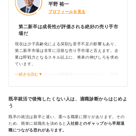
平野 裕一
プロフィールを見る
第二新卒は成長性が評価される絶好の売り手市
場だ
現在は少子高齢化による深刻な若手不足の影響もあり、
第二新卒市場は非常に活発な売り手市場と言えます。企
業は即戦力となるスキル以上に、将来の伸びしろを求め
ています。
⋯続きを読む▼
企業が恐れているのは短期離職そのものではなく、目的
のない離職です。
スキル不足は入社後の教育で補うことができますが、働
既卒就活で後悔したくない人は、適職診断からはじめよ
く姿勢や目的意識を教育で変えるのは難しいため、そこ
う
が選考のポイントとなります。
既卒の就活は新卒と違い、選べる職業に限りがあります。その
前向きなストーリーで短期離職を自分の強みに変え
ため、簡単に就職先を決めると
入社前とのギャップから早期退
よう
職につながる恐れがあります。