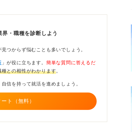
務条件の改善を目的としています。
して、組織として交渉する役割があります。
 活動内容を見て納得のいく決断を！
業界・職種を診断しよう
、若手職員ほど費用対効果を疑問視しやすい
が見つからず悩むことも多いでしょう。
断
」が役に立ちます。
簡単な質問に答えるだ
不利になることは原則としてありません。判
職種との相性がわかります
。
自分の働き方にどれほど影響するかです。実
、自信を持って就活を進めましょう。
えで判断しましょう。
るケースも多いため、納得のいくまで検討し
タート（無料）