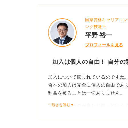
国家資格キャリアコン
ング技能士
平野 裕一
プロフィールを見る
加入は個人の自由！ 自分の
加入について悩まれているのですね
合への加入は完全に個人の自由であ
利益を被ることは一切ありません。
⋯続きを読む▼
周囲の「入るのが当たり前」という
ての必要性を客観的に見極めること
法律上、未加入を理由とした昇進の