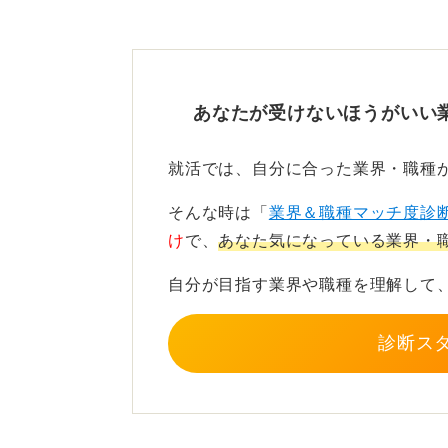
労働組合は賃金交渉や福利厚生、勤
個人では声を上げにくいテーマに対
不利益な扱いはありません！
あなたが受けないほうがいい
一方で、組合費が毎月発生するため
就活では、自分に合った業界・職種
傾向があります。
そんな時は「
業界＆職種マッチ度診
加入しない場合に人事評価や昇進で
け
で、
あなた気になっている業界・
断のポイントは、組合の活動内容が
自分が目指す業界や職種を理解して
際の活動実績や組合費を確認したう
一度加入しなくても後から加入でき
診断ス
てください。
0