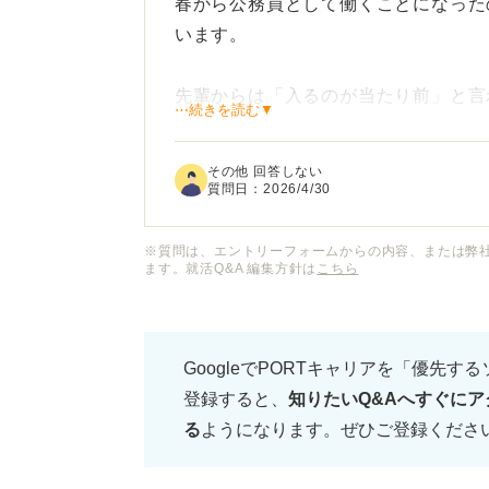
春から公務員として働くことになった
います。
先輩からは「入るのが当たり前」と言
⋯続きを読む▼
ているという話も聞き、高い組合費を
か疑問です。特に公務員は法律で身分
その他 回答しない
必要性を感じられないのですが、実際
質問日：
2026/4/30
もし「入らない」という選択をした場
※質問は、エントリーフォームからの内容、または弊
ます。就活Q&A 編集方針は
こちら
利厚生で不利な扱いを受けたりするこ
後から入りづらいといった雰囲気があ
GoogleでPORTキャリアを「優先す
公務員における労働組合のリアルな現
登録すると、
知りたいQ&Aへすぐにア
ておくべき判断基準についてアドバイ
る
ようになります。ぜひご登録くださ