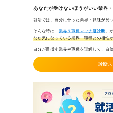
す。近年、若手職員の間で加入率が
あなたが受けないほうがいい業界
合うメリットを感じにくいという合
就活では、自分に合った業界・職種が見
実態を見てから決める柔軟な
そんな時は「
業界＆職種マッチ度診断
」
なた気になっている業界・職種との相性
一方で、組合がハラスメントなどの
能する側面があるのも事実です。
自分が目指す業界や職種を理解して、自
非加入を選んでも、優秀な成績で昇
診断ス
の人間関係も仕事のパフォーマンス
無理に加入して活動に時間を奪われ
末転倒です。
まずは加入せず、職場の組合活動の
判断しても、決して遅くはありませ
考を捨て、コストとリスクを冷静に