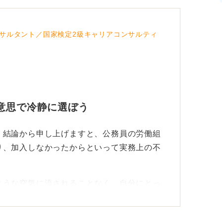
サルタント／国家検定2級キャリアコンサルティ
意思で冷静に選ぼう
。結論から申し上げますと、公務員の労働組
り、加入しなかったからといって実務上の不
ような空気に流されることなく、自分にとっ
が重要です。
差別や福利厚生の制限は固く禁じられていま