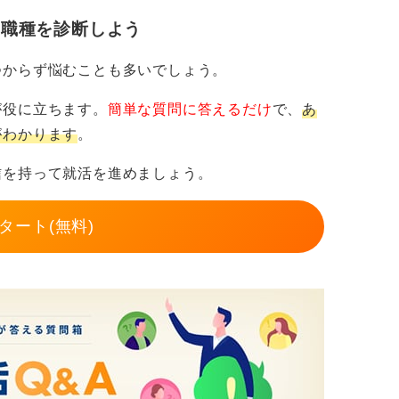
低下しているのは、組合費というコストに見
・職種を診断しよう
理的な判断が広がっているためです。
つからず悩むことも多いでしょう。
姿勢を持とう
が役に立ちます。
簡単な質問に答えるだけ
で、
あ
がわかります
。
職場トラブルに直面した際の防波堤として機
信を持って就活を進めましょう。
進していく職員は数多く存在しますし、職場
タート(無料)
次第で良好に保つことができます。
、自身のキャリア形成に支障をきたしては本
実態や雰囲気を数カ月じっくり観察してから
ん。「みんなが入るから」という依存的な思
天秤にかけて決断していきましょう。