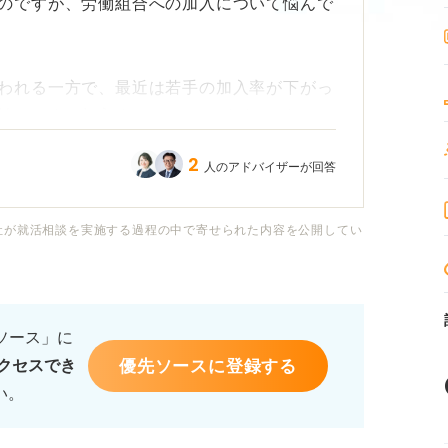
のですが、労働組合への加入について悩んで
われる一方で、最近は若手の加入率が下がっ
払ってまで加入するメリットがどこにあるの
が保証されているため、民間企業ほど組合の
2
人のアドバイザーが回答
のところどうなのでしょうか？
合、職場での人間関係に響いたり、昇進や福
社が就活相談を実施する過程の中で寄せられた内容を公開してい
とはあるのでしょうか？ また、一度断ると
るのかも気になります。
るソース」に
状や、加入・非加入を決める際にチェックし
優先ソースに登録する
クセスでき
スをお願いします。
い。