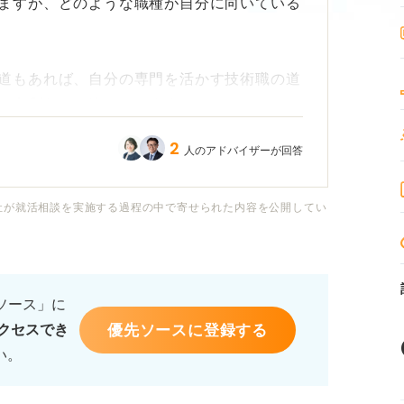
ますが、どのような職種が自分に向いている
道もあれば、自分の専門を活かす技術職の道
て有利なのか迷っています。
2
人のアドバイザーが回答
少なかったり、試験科目が難解だったりする
せません。
社が就活相談を実施する過程の中で寄せられた内容を公開してい
民間企業の研究職・技術職と比較した際の公
をお願いします。
るソース」に
優先ソースに登録する
クセスでき
い。