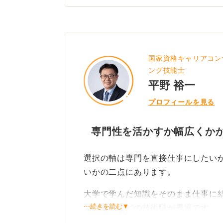
国家資格キャリアコン
ング技能士
平野 裕一
プロフィールを見る
専門性を活かすか幅広くか
選択の軸は専門を直接仕事にしたい
いかの二点にあります。
大学で学んだ知識をそのまま仕事に
⋯続きを読む▼
気・機械などの技術職が最適です。