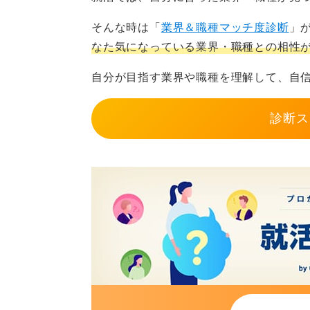
そんな時は「
業界＆職種マッチ度診断
」
0
なた気になっている業界・職種との相性
自分が目指す業界や職種を理解して、自
診断ス