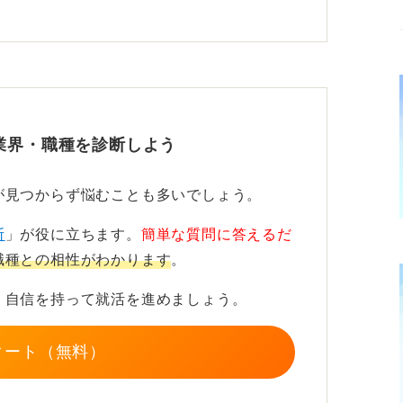
学、情報などは、自治体や国の技術職として
のない道を選び抜こう
対策は的を絞りやすく、民間の研究職や技術
業界・職種を診断しよう
している点もメリットです。
が見つからず悩むことも多いでしょう。
は幅広く政策や運営に関わりたいのかを軸に
がります。
断
」が役に立ちます。
簡単な質問に答えるだ
職種との相性がわかります
。
、あなたが考える以上に広く用意されていま
、自信を持って就活を進めましょう。
タート（無料）