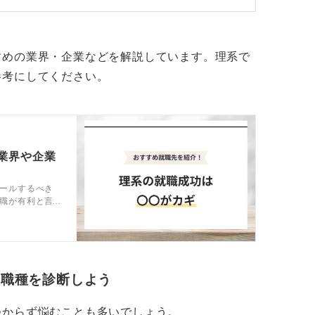
、専門性が明確なため、民間企業との併願も
すめの業界・企業などを解説しています。理系で
ち理系の強みを活かそう
参考にしてください。
活躍したいのであれば、行政職という選択肢
力は、現在の行政運営において非常に重宝さ
業界や企業
ており、専門試験は努力が結果に直結しやす
ールするべき
職が有利と言
解説します。
規模な仕事に若いうちから携われるのは、技
いたいか」を軸に、進路を選んでみてくださ
・職種を診断しよう
つからず悩むことも多いでしょう。