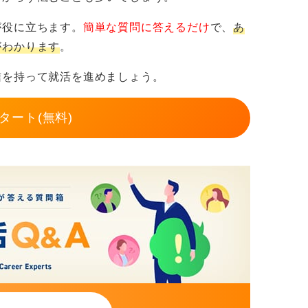
が役に立ちます。
簡単な質問に答えるだけ
で、
あ
がわかります
。
信を持って就活を進めましょう。
タート(無料)