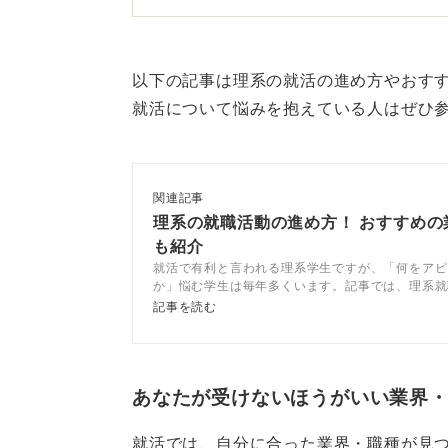
募集人数は行政職より少ないですが
しやすいのが特徴です。
以下の記事は理系の就活の進め方やおす
地図に残る仕事への誇りを持
就活について悩みを抱えている人はぜひ
政策立案やデータ分析などの領域で
もあります。理系特有の論理的思考
関連記事
れています。
理系の就職活動の進め方！ おすすめの
も紹介
最近ではデジタル区分の採用も増え
就活で有利と言われる理系学生ですが、「何をアピ
い分野です。
か」悩む学生は毎年多くいます。記事では、理系就
われる理由や活かすべき強み、おすすめの就職先を
記事を読む
民間企業ではなかなか味わえない大
術職ならではの特権です。
「自分の強みを社会のためにどう使
あなたが受けないほうがいい業界
い。
就活では、自分に合った業界・職種が見