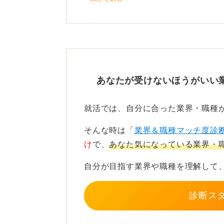
土木、建築、機械、電気、化学、農
明確な採用枠があります。
将来のビジョンを描いて後悔
技術職は募集人数が少ない分、試験
あなたが受けないほうがいい
職と比べて異動や残業が比較的安定
就活では、自分に合った業界・職種
自分が専門を深めたいのか、あるい
選ぶことが、後悔しない判断につな
そんな時は「
業界＆職種マッチ度診
け
で、
あなた気になっている業界・
理系の強みを活かせるフィールドは
す。
自分が目指す業界や職種を理解して
診断ス
0