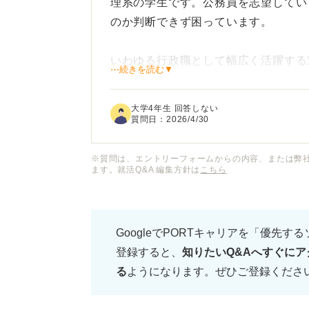
理系の学生です。公務員を志望してい
のか判断できず困っています。
いわゆる行政職として幅広く活躍する
⋯続きを読む▼
もあると知り、どちらがキャリアとし
大学4年生 回答しない
技術職は専門性が高い分、募集人数が
質問日：
2026/4/30
イメージがありなかなか一歩を踏み出
※質問は、エントリーフォームからの内容、または弊
ます。就活Q&A 編集方針は
こちら
理系学生におすすめの公務員の職種や
務員のメリットについて、アドバイス
GoogleでPORTキャリアを「優先す
登録すると、
知りたいQ&Aへすぐにア
る
ようになります。ぜひご登録くださ