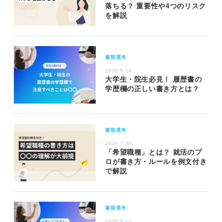
落ちる？ 重要性や4つのリスク
を解説
書類選考
2026.5.14
大学生・院生必見！ 履歴書の
学歴欄の正しい書き方とは？
書類選考
2026.7.30
「希望職種」とは？ 就活のプ
ロが書き方・ルールを例文付き
で解説
書類選考
2026.5.14