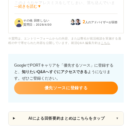
このようなケアレスミスをしてしまい、落ち込んでいま
⋯続きを読む▼
す。
その他 回答しない
2
住所のハイフン抜けが実際の合否にどの程度影響します
人のアドバイザーが回答
質問日：
2026/4/30
か？
※質問は、エントリーフォームからの内容、または弊社が就活相談を実施する過
程の中で寄せられた内容を公開しています。就活Q&A 編集方針は
こちら
GoogleでPORTキャリアを「優先するソース」に登録する
と、
知りたいQ&Aへすぐにアクセスできる
ようになりま
す。ぜひご登録ください。
優先ソースに登録する
AIによる回答要約まとめはこちらをタップ
▼