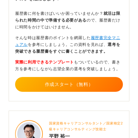
履歴書に何を書けばいいか困っていませんか？
就活は限
もちろん、誤字脱字がないに越したことはありません
られた時間の中で準備する必要がある
ので、履歴書だけ
が、起きてしまった小さなミスをいつまでも悔やんで自
に時間をかけてはいけません。
信を失ってしまうほうが、その後のパフォーマンスに悪
影響を及ぼします。
そんな時は履歴書のポイントを網羅した
履歴書完全マニ
ュアル
を参考にしましょう。この資料を見れば、
選考を
「次からはより一層丁寧に確認しよう」という前向きな
突破できる履歴書をすぐに書くことができます。
反省に留め、気持ちを切り替えることが大切です。
実際に利用できるテンプレート
もついているので、書き
もし、ほかにも多くの誤字脱字があったりするような書
方を参考にしながら志望企業の選考を突破しましょう。
類であれば問題ですが、一点のみのケアレスミスであれ
ば、あなたの誠実さを揺るがす決定打にはなりません。
作成スタート（無料）
今後は、提出前に指差し確認をするなどのチェックリス
トを自分なりに作成してみましょう。
失敗を単なる落ち込みで終わらせず、改善のための仕組
み作りに繋げる姿勢こそが、社会人として求められる適
応力なのです。
国家資格キャリアコンサルタント／国家検定2
級キャリアコンサルティング技能士
0
平野 裕一