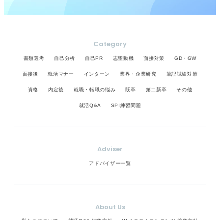
Category
書類選考
自己分析
自己PR
志望動機
面接対策
GD・GW
面接後
就活マナー
インターン
業界・企業研究
筆記試験対策
資格
内定後
就職・転職の悩み
既卒
第二新卒
その他
就活Q&A
SPI練習問題
Adviser
アドバイザー一覧
About Us