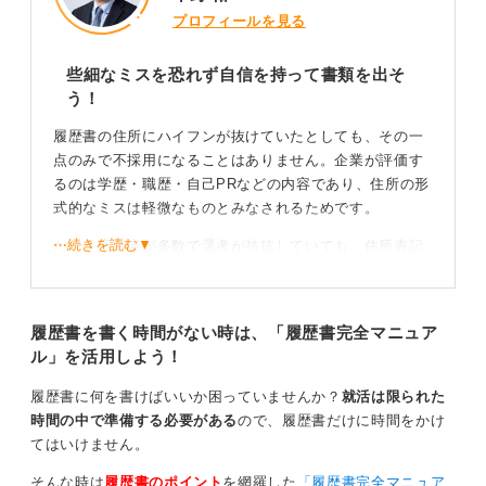
プロフィールを見る
些細なミスを恐れず自信を持って書類を出そ
う！
履歴書の住所にハイフンが抜けていたとしても、その一
点のみで不採用になることはありません。企業が評価す
るのは学歴・職歴・自己PRなどの内容であり、住所の形
式的なミスは軽微なものとみなされるためです。
⋯続きを読む▼
たとえ応募者が多数で選考が拮抗していても、住所表記
のミスは評価に大きく影響しないと案内してきました。
内容の丁寧さで信頼を勝ち取っていこう！
履歴書を書く時間がない時は、「履歴書完全マニュア
ル」を活用しよう！
もし面接で触れられた場合は、一部表記に誤りがあった
ことを反省し、以後注意しますと簡潔に伝えてくださ
履歴書に何を書けばいいか困っていませんか？
就活は限られた
い。
時間の中で準備する必要がある
ので、履歴書だけに時間をかけ
てはいけません。
重要なのは書類全体の丁寧さや内容の充実度であり、ハ
イフンの有無が評価を左右することはほとんどありませ
そんな時は
履歴書のポイント
を網羅した
「
履歴書完全マニュア