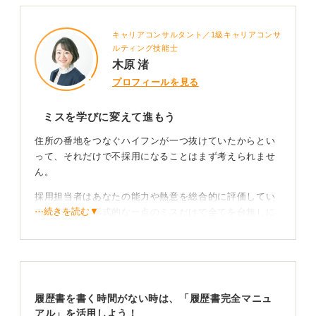
キャリアコンサルタント／1級キャリアコンサ
ルティング技能士
木原 渚
プロフィールを見る
ミスを学びに変えて進もう
住所の番地をつなぐハイフンが一つ抜けていたからとい
って、それだけで不採用になることはまず考えられませ
ん。
採用担当者はあなたの能力や熱意を総合的に評価してい
⋯続きを読む▼
るのであり、形式的な一点のミスだけで全てを台無しに
するようなことはありません。
住所としての役割、つまり郵送物が届き、連絡先が特定
できる状態であれば、実務上の支障はないと判断される
のが一般的です。
履歴書を書く時間がない時は、「履歴書完全マニュ
アル」を活用しよう！
仕組み作りへの転換