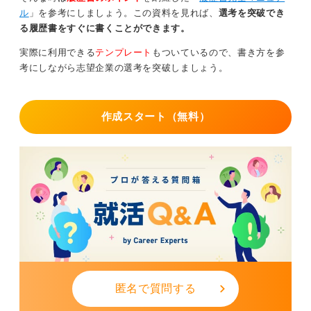
ん。
ル
」を参考にしましょう。この資料を見れば、
選考を突破でき
る履歴書をすぐに書くことができます。
起きてしまったミスを悔やむより、これからの面接でい
かに自分の強みを伝えるかにエネルギーを使ってくださ
実際に利用できる
テンプレート
もついているので、書き方を参
い。あなたの価値は、記号一つで揺らぐものではありま
考にしながら志望企業の選考を突破しましょう。
せん。
0
作成スタート（無料）
匿名で質問する