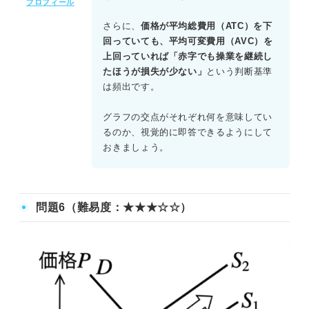
プロフィール
市場価格がP_Bのとき、利潤最大化生産量はP_B=MCの交
点であるX_1となるためCは誤りである。
さらに、
価格が平均総費用（ATC）を下
このとき、P_BはATCの最小値より小さくAVCの最小値よ
回っていても、平均可変費用（AVC）を
り大きいため、赤字だが操業を継続するほうが損失は少な
上回っていれば「赤字でも操業を継続し
い。よってDは誤りとなりEが正解だと求められる。
たほうが損失が少ない」
という判断基準
は頻出です。
グラフの交点がそれぞれ何を意味してい
るのか、視覚的に即答できるようにして
おきましょう。
問題6（難易度：★★★☆☆）