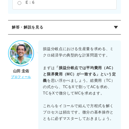
E：6
解答・解説を見る
正解：C
損益分岐点では平均費用（AC）と限界費用（MC）が一致
損益分岐点における生産量を求める、ミ
する。ACはTCをXで割ったX^2-4X+10+18/Xとなり、MC
クロ経済学の典型的な計算問題です。
はTCをXで微分した3X^2-8X+10となる。これらを等号で結
んで整理すると、2X^2-4X-18/X=0から2X^3-4X^2-18=0が
まずは
「損益分岐点では平均費用（AC）
山田 圭佑
導かれる。両辺を2で割り、X^3-2X^2-9=0を解くと、X=3
と限界費用（MC）が一致する」という定
プロフィール
が求められる。したがって、損益分岐点における生産量は3
義
を思い浮かべましょう。総費用（TC）
となる。
の式から、TCをXで割ってACを求め、
TCをXで微分してMCを求めます。
これらをイコールで結んで方程式を解く
プロセスは頻出です。微分の基本操作と
ともに必ずマスターしておきましょう。