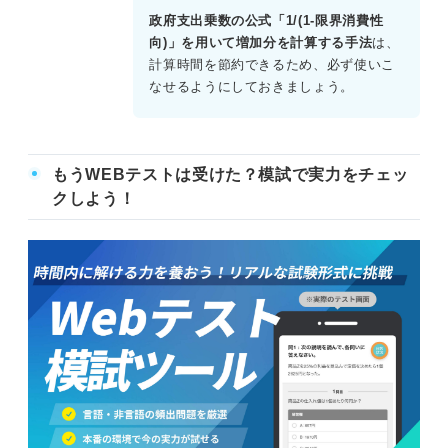
総生産はY=225-500×0.1=175となる。
政府支出乗数の公式「1/(1-限界消費性
向)」を用いて増加分を計算する手法
は、
計算時間を節約できるため、必ず使いこ
なせるようにしておきましょう。
もうWEBテストは受けた？模試で実力をチェッ
クしよう！