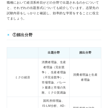
職種において経済系科目がどの分野で出題されるのかについて
と、それぞれの出題形式についても紹介しています。志望先の
問題35（難易度：★★★★☆）
試験内容をしっかりと確認し、効率的な学習をすることに役立
てましょう。
問題36（難易度：★★★★☆）
問題37（難易度：★★★★☆）
①頻出分野
問題38（難易度：★★★★☆）
出題分野
頻出分野
公務員試験の「経済」を対策する際のポイント
消費者理論、生産
者理論（完全競
争）、生産者理論
消費者理論と生産
ミクロ経済
（不完全競争）、
者理論
市場理論、パレー
ト最適と市場の失
敗、ミクロ貿易論
国民所得理論、
IS-LM分析、AD-