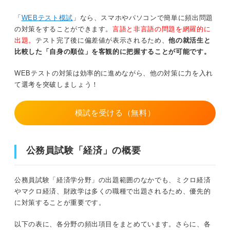
「
WEBテスト模試
」なら、スマホやパソコンで簡単に頻出問題
問題25（難易度：★★★★☆）
の対策をすることができます。
言語と非言語の問題を網羅的に
出題。
テスト完了後に偏差値が表示されるため、
他の就活生と
問題26（難易度：★★★★☆）
比較した「自身の順位」を客観的に把握することが可能です。
問題27（難易度：★★★★☆）
WEBテストの対策は効率的に進めながら、他の対策に力を入れ
て選考を突破しましょう！
問題28（難易度：★★★★☆）
模試を受ける（無料）
問題29（難易度：★★★★☆）
問題30（難易度：★★★★☆）
公務員試験「経済」の概要
問題31（難易度：★★★★☆）
公務員試験「経済学分野」の出題範囲のなかでも、ミクロ経済
問題32（難易度：★★★★☆）
やマクロ経済、財政学は多くの職種で出題されるため、優先的
に対策することが重要です。
問題33（難易度：★★★★☆）
以下の表に、各分野の頻出項目をまとめています。さらに、各
問題34（難易度：★★★★☆）