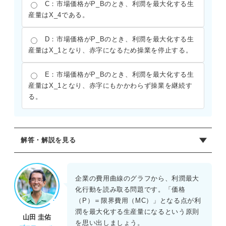
C：市場価格がP_Bのとき、利潤を最大化する生
産量はX_4である。
D：市場価格がP_Bのとき、利潤を最大化する生
産量はX_1となり、赤字になるため操業を停止する。
E：市場価格がP_Bのとき、利潤を最大化する生
産量はX_1となり、赤字にもかかわらず操業を継続す
る。
解答・解説を見る
正解：E
市場価格がP_A とき、利潤最大化生産量はP_A=MCの交点
企業の費用曲線のグラフから、利潤最大
であるX_2となるためAは誤りである。
化行動を読み取る問題です。「価格
このとき、P_Aは平均総費用（ATC）の最小値より大きい
（P）＝限界費用（MC）」となる点が利
ため、黒字であることがわかりBは誤りだと導くことができ
潤を最大化する生産量になるという原則
山田 圭佑
る。
を思い出しましょう。