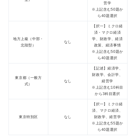
営学
※上記含む50題か
ら40題選択
【択一】ミクロ経
済・マクロ経済
地方上級（中部・
学、財政学、経済
なし
北陸型）
政策、経済事情
※上記含む50題か
ら40題選択
【記述】経済学、
財政学、会計学、
東京都（一般方
なし
経営学
式）
※上記含む10科目
から3科目選択
【択一】ミクロ経
済、マクロ経済、
東京特別区
なし
財政学、経営学
※上記含む55題か
ら40題選択