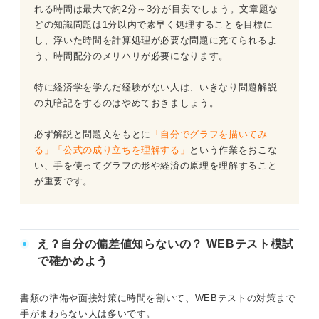
問題38（難易度：★★★★☆）
問題14（難易度：★★★☆☆）
れる時間は最大で約2分～3分が目安でしょう。文章題な
どの知識問題は1分以内で素早く処理することを目標に
問題15（難易度：★★★☆☆）
公務員試験の「経済」を対策する際のポイント
し、浮いた時間を計算処理が必要な問題に充てられるよ
う、時間配分のメリハリが必要になります。
問題16（難易度：★★★☆☆）
特に経済学を学んだ経験がない人は、いきなり問題解説
問題17（難易度：★★★☆☆）
の丸暗記をするのはやめておきましょう。
問題18（難易度：★★★☆☆）
必ず解説と問題文をもとに
「自分でグラフを描いてみ
る」「公式の成り立ちを理解する」
という作業をおこな
問題19（難易度：★★★☆☆）
い、手を使ってグラフの形や経済の原理を理解すること
が重要です。
問題20（難易度：★★★★☆）
問題21（難易度：★★★★☆）
え？自分の偏差値知らないの？ WEBテスト模試
問題22（難易度：★★★★☆）
で確かめよう
問題23（難易度：★★★★☆）
書類の準備や面接対策に時間を割いて、WEBテストの対策まで
手がまわらない人は多いです。
問題24（難易度：★★★★☆）