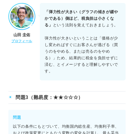
正解：A
税金の負担については、需要の価格弾力性と供給の価格弾
「弾力性が大きい（グラフの傾きが緩や
力性の大きさで、売り手、買い手の負担割合が変わってく
かである）側ほど、税負担は小さくな
る。弾力性が大きい曲線は傾きが緩やかになり、負担は小
る」
という法則を覚えておきましょう。
さくなる。したがって、需要の弾力性が大きくなると、買
山田 圭佑
い手の負担は減少する。アには「大きくなる」が入る。
弾力性が大きいということは「価格が少
プロフィール
し変わればすぐにお客さんが逃げる（買
うのをやめる、または売るのをやめ
る）」ため、結果的に税金を負担せずに
済む、とイメージすると理解しやすいで
す。
問題3（難易度：★★☆☆☆）
問題
以下の条件にもとづいて、均衡国内総生産、均衡利子率、
および政策変更にともなう変数の変化を計算し、最も妥当