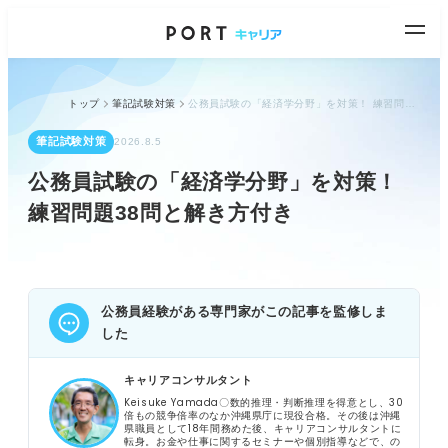
トップ
筆記試験対策
公務員試験の「経済学分野」を対策！ 練習問題38問と解き方付き
筆記試験対策
2026.8.5
公務員試験の「経済学分野」を対策！
練習問題38問と解き方付き
公務員経験がある専門家がこの記事を監修しま
した
キャリアコンサルタント
Keisuke Yamada〇数的推理・判断推理を得意とし、30
倍もの競争倍率のなか沖縄県庁に現役合格。その後は沖縄
県職員として18年間務めた後、キャリアコンサルタントに
転身。お金や仕事に関するセミナーや個別指導などで、の