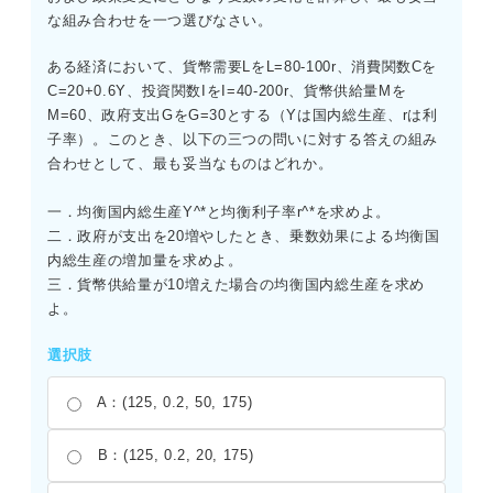
な組み合わせを一つ選びなさい。
ある経済において、貨幣需要LをL=80-100r、消費関数Cを
C=20+0.6Y、投資関数IをI=40-200r、貨幣供給量Mを
M=60、政府支出GをG=30とする（Yは国内総生産、rは利
子率）。このとき、以下の三つの問いに対する答えの組み
合わせとして、最も妥当なものはどれか。
一．均衡国内総生産Y^*と均衡利子率r^*を求めよ。
二．政府が支出を20増やしたとき、乗数効果による均衡国
内総生産の増加量を求めよ。
三．貨幣供給量が10増えた場合の均衡国内総生産を求め
よ。
選択肢
A：(125, 0.2, 50, 175)
B：(125, 0.2, 20, 175)