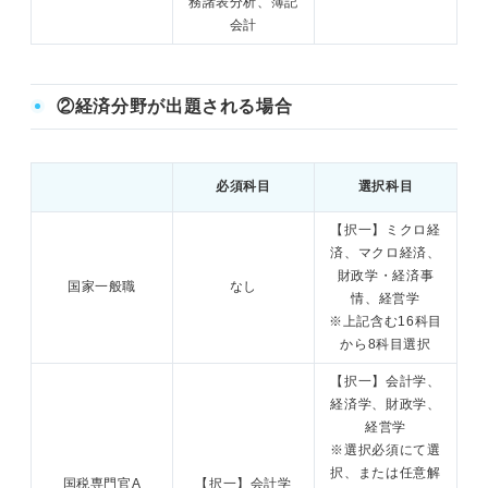
務諸表分析、簿記
会計
②経済分野が出題される場合
必須科目
選択科目
【択一】ミクロ経
済、マクロ経済、
財政学・経済事
国家一般職
なし
情、経営学
※上記含む16科目
から8科目選択
【択一】会計学、
経済学、財政学、
経営学
※選択必須にて選
択、または任意解
国税専門官A
【択一】会計学