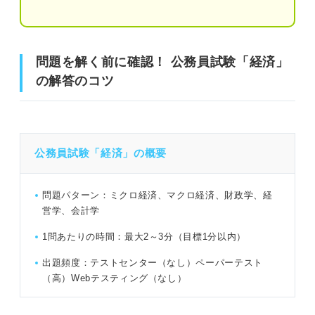
問題16（難易度：★★★☆☆）
問題17（難易度：★★★☆☆）
問題を解く前に確認！ 公務員試験「経済」の解答のコツ
問題を解く前に確認！ 公務員試験「経済」
問題18（難易度：★★★☆☆）
の解答のコツ
公務員試験「経済」の概要
問題19（難易度：★★★☆☆）
①頻出分野
問題20（難易度：★★★★☆）
②経済分野が出題される場合
公務員試験「経済」の概要
問題21（難易度：★★★★☆）
問題22（難易度：★★★★☆）
公務員試験の「経済」練習問題38問｜山田さんによる解き
問題パターン：ミクロ経済、マクロ経済、財政学、経
方の解説付き！
問題23（難易度：★★★★☆）
営学、会計学
問題1（難易度：★★☆☆☆）
1問あたりの時間：最大2～3分（目標1分以内）
問題24（難易度：★★★★☆）
出題頻度：テストセンター（なし）ペーパーテスト
問題2（難易度：★★☆☆☆）
問題25（難易度：★★★★☆）
（高）Webテスティング（なし）
問題26（難易度：★★★★☆）
問題3（難易度：★★☆☆☆）