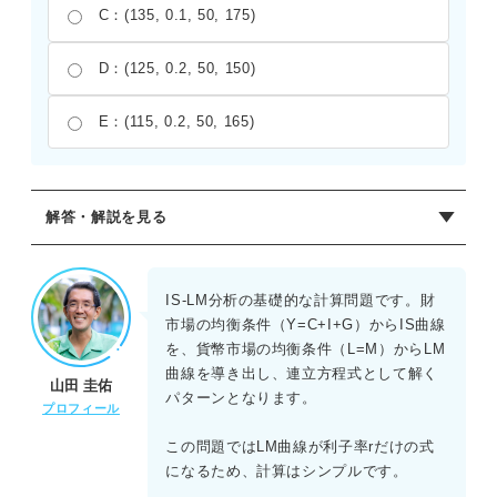
C：(135, 0.1, 50, 175)
D：(125, 0.2, 50, 150)
E：(115, 0.2, 50, 165)
解答・解説を見る
正解：A
財市場の均衡条件Y=C+I+Gに各式を代入すると、
IS-LM分析の基礎的な計算問題です。財
Y=20+0.6Y+40-200r+30となる。これを整理すると
市場の均衡条件（Y=C+I+G）からIS曲線
0.4Y=90-200rとなり、Y=225-500rというIS曲線の式が得ら
を、貨幣市場の均衡条件（L=M）からLM
れる。次に、貨幣市場の均衡条件L=Mより 80-100r=60とな
曲線を導き出し、連立方程式として解く
山田 圭佑
り、r^*=0.2が導かれる。これをIS曲線の式に代入すると
パターンとなります。
プロフィール
Y^*=125となる。政府支出乗数は1/(1-0.6)=2.5であるた
め、政府支出を20増やすと国内総生産は20×2.5=50増加す
この問題ではLM曲線が利子率rだけの式
る。貨幣供給量が10増えてM=70になると、80-100r=70よ
になるため、計算はシンプルです。
りr=0.1となる。これをIS曲線の式に代入すると、均衡国内