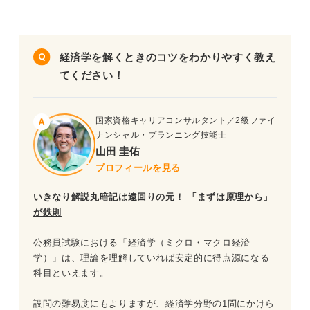
問題27（難易度：★★★★☆）
問題4（難易度：★★★☆☆）
問題28（難易度：★★★★☆）
問題5（難易度：★★★☆☆）
経済学を解くときのコツをわかりやすく教え
問題29（難易度：★★★★☆）
問題6（難易度：★★★☆☆）
てください！
問題30（難易度：★★★★☆）
問題7（難易度：★★★☆☆）
問題31（難易度：★★★★☆）
国家資格キャリアコンサルタント／2級ファイ
問題8（難易度：★★★☆☆）
ナンシャル・プランニング技能士
問題32（難易度：★★★★☆）
山田 圭佑
問題9（難易度：★★★☆☆）
プロフィールを見る
問題33（難易度：★★★★☆）
問題10（難易度：★★★☆☆）
いきなり解説丸暗記は遠回りの元！ 「まずは原理から」
問題34（難易度：★★★★☆）
が鉄則
問題11（難易度：★★★☆☆）
問題35（難易度：★★★★☆）
公務員試験における「経済学（ミクロ・マクロ経済
問題12（難易度：★★★☆☆）
問題36（難易度：★★★★☆）
学）」は、理論を理解していれば安定的に得点源になる
科目といえます。
問題37（難易度：★★★★☆）
問題13（難易度：★★★☆☆）
設問の難易度にもよりますが、経済学分野の1問にかけら