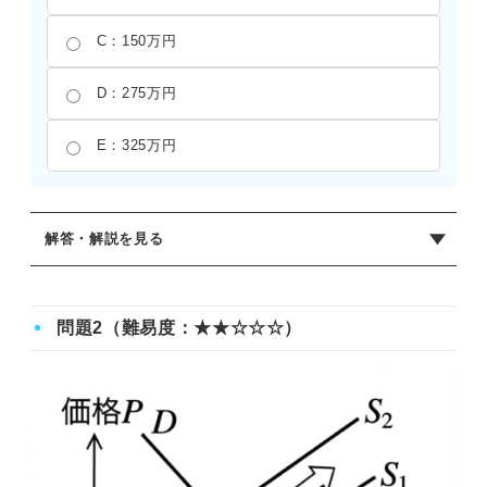
C：150万円
D：275万円
E：325万円
解答・解説を見る
正解：B
ライフサイクル仮説にもとづき、生涯資源を計算する。資
問題2（難易度：★★☆☆☆）
産1,000万円に、40歳から50歳までの所得6,000万円（600
万円×10年）と50歳から60歳までの所得4,000万円（400万
円×10年）を合計した生涯資源は11,000万円となる。これ
を残りの寿命40年で割ると、毎年の消費額は275万円とな
る。55歳時点の所得は400万円であるため、貯蓄額は400万
円－275万円＝125万円となる。