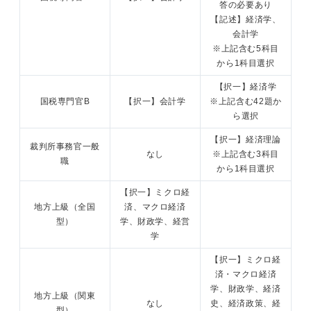
答の必要あり
【記述】経済学、
会計学
※上記含む5科目
から1科目選択
【択一】経済学
国税専門官B
【択一】会計学
※上記含む42題か
ら選択
【択一】経済理論
裁判所事務官一般
なし
※上記含む3科目
職
から1科目選択
【択一】ミクロ経
地方上級（全国
済、マクロ経済
型）
学、財政学、経営
学
【択一】ミクロ経
済・マクロ経済
学、財政学、経済
地方上級（関東
なし
史、経済政策、経
型）