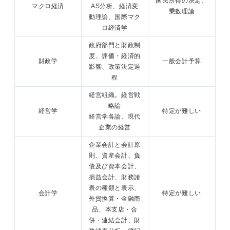
国民所得の決定、
マクロ経済
AS分析、経済変
乗数理論
動理論、国際マク
ロ経済学
政府部門と財政制
度、評価・経済的
財政学
一般会計予算
影響、政策決定過
程
経営組織。経営戦
略論
経営学
特定が難しい
経営学各論、現代
企業の経営
企業会計と会計原
則、資産会計、負
債及び資本会計、
損益会計、財務諸
表の種類と表示、
会計学
特定が難しい
外貨換算・金融商
品、本支店・合
併・連結会計、財