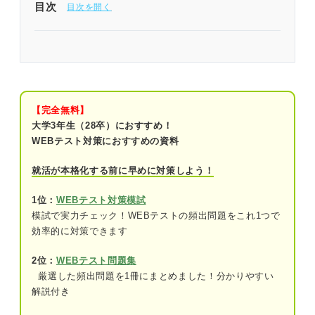
目次
問題を解く前に確認！ 公務員試験「経済」の解答
のコツ
公務員試験「経済」の概要
【完全無料】
①頻出分野
大学3年生（28卒）におすすめ！
WEBテスト対策におすすめの資料
②経済分野が出題される場合
就活が本格化する前に早めに対策しよう！
公務員試験の「経済」練習問題38問｜山田さんに
よる解き方の解説付き！
1位：
WEBテスト対策模試
模試で実力チェック！WEBテストの頻出問題をこれ1つで
問題1（難易度：★★☆☆☆）
効率的に対策できます
問題2（難易度：★★☆☆☆）
2位：
WEBテスト問題集
厳選した頻出問題を1冊にまとめました！分かりやすい
問題3（難易度：★★☆☆☆）
解説付き
問題4（難易度：★★★☆☆）