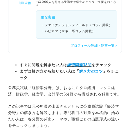
べ3,000人を超える受講者や学生のキャリア支援をおこな
山田 圭佑
う
主な実績
ファイナンシャルフィールド（コラム掲載）
ハピママ（マネー系コラム掲載）
プロフィール詳細・記事一覧 >
すぐに問題を解きたい人は
練習問題38問
をチェック
まずは解き方から知りたい人は「
解き方のコツ
」をチェ
ック
公務員試験「経済学分野」は、おもにミクロ経済、マクロ経
済、財政学、経営学、会計学の5分野から構成される科目です。
この記事では元公務員の山田さんとともに公務員試験「経済学
分野」の解き方を解説します。専門科目の対策を本格的に始め
たい人は、各分野の頻出テーマや、職種ごとの出題形式の違い
をチェックしましょう。