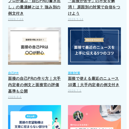
プロが選ぶ「自己PRの書き出
「面接が苦手」の不安を解
し」の最適解とは？ 強み別の
消！ 原因別の対策で自信をつ
例文付き
けよう
2026.7.24
2026.5.14
自己PR
面接対策
面接の自己PRの作り方｜大手
面接で使える最近のニュース
内定者の例文と面接官の評価
10選｜大手内定者の例文付き
基準も公開
2026.7.1
2026.8.4