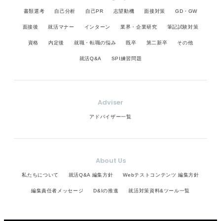
書類選考
自己分析
自己PR
志望動機
面接対策
GD・GW
面接後
就活マナー
インターン
業界・企業研究
筆記試験対策
資格
内定後
就職・転職の悩み
既卒
第二新卒
その他
就活Q&A
SPI練習問題
Adviser
アドバイザー一覧
About Us
私たちについて
就活Q&A 編集方針
Webテストコンテンツ 編集方針
編集責任者メッセージ
D&Iの推進
就活対策資料&ツール一覧