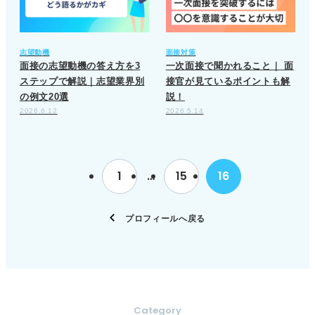
志望動機
面接対策
面接の志望動機の答え方を3
一次面接で聞かれること｜ 面
ステップで解説｜志望業界別
接官が見ているポイントも解
の例文20選
説！
2026.6.12
2026.5.14
1
…
15
16
プロフィールへ戻る
Category