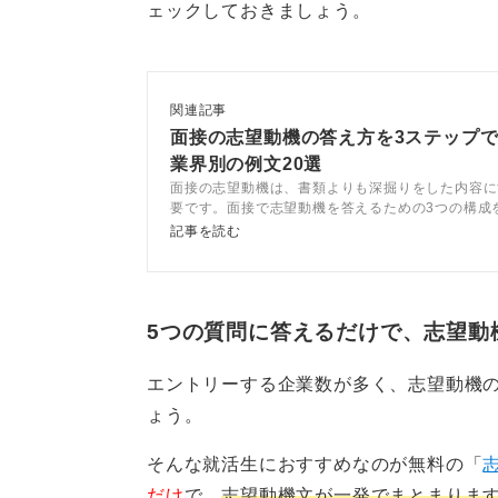
ェックしておきましょう。
機となるでしょう。
0
関連記事
面接の志望動機の答え方を3ステップ
業界別の例文20選
面接の志望動機は、書類よりも深掘りをした内容に
要です。面接で志望動機を答えるための3つの構成
テップで面接の志望動機を考えましょう。回答例文
記事を読む
ツを踏まえてキャリアコンサルタントが解説します
5つの質問に答えるだけで、志望動
エントリーする企業数が多く、志望動機
ょう。
そんな就活生におすすめなのが無料の「
だけ
で、
志望動機文が一発でまとまりま