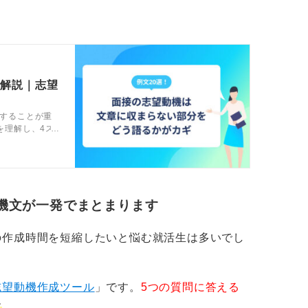
で解説｜志望
することが重
を理解し、4ス
や伝え方のコ
。
機文が一発でまとまります
の作成時間を短縮したいと悩む就活生は多いでし
志望動機作成ツール
」です。
5つの質問に答える
す
。