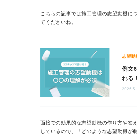
こちらの記事では施工管理の志望動機に
調整役の経験が活きる！ 貢
てくださいね。
施工管理は、現場の職人、設計者、
志望動
ミュニケーションや調整が頻繁に求
例文
そのため、そうした調整役としての
れる
験でそのような役割を担ってきた具
常に有効です。
2026.5.
たとえば、異なる意見を持つ人々の
に貢献した経験などがあれば、具体
面接での効果的な志望動機の作り方や答
現場をサポートすることへの魅力に
しているので、「どのような志望動機が
ジェクトを成功に導きたいという意