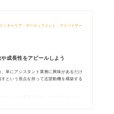
ト／キャリア・デベロップメント・アドバイザー
欲や成長性をアピールしよう
合、単にアシスタント業務に興味があるだけ
指すという視点を持って志望動機を構築する
とはもちろん重要ですが、その先にあるキャ
の意欲と成長性をアピールできます。