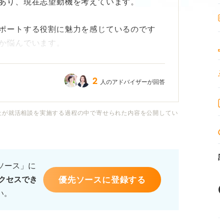
あり、現在志望動機を考えています。
ポートする役割に魅力を感じているのです
か悩んでいます。
、どのような点をアピールすれば採用担当者
2
人のアドバイザーが回答
アピールのポイントや書き方のコツがあれば
社が就活相談を実施する過程の中で寄せられた内容を公開してい
るソース」に
優先ソースに登録する
クセスでき
い。