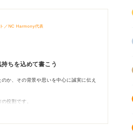
NC Harmony代表
気持ちを込めて書こう
たのか、その背景や思いを中心に誠実に伝え
方の役割です。
ませんが、だからこそ、そこに目をつけた理
熱意は十分に伝わります。