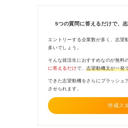
業界や仕事内容について、深く調べ
5つの質問に答えるだけで、
業務内容に近い経験を伝えて
エントリーする企業数が多く、志望
多いでしょう。
そのうえで、自身の経験のなかから
そんな就活生におすすめなのが無料
に見える作業でも投げ出さずに着実
に答えるだけ
で、
志望動機文が一発
ることで職務への適性を示し、説得
できた志望動機をさらにブラッシュ
華やかさよりも、着実に物事を進め
させられます。
解し、自身の強みと結びつけてくだ
作成ス
0