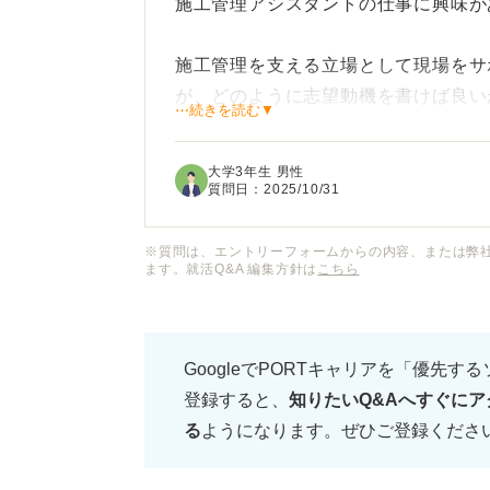
施工管理アシスタントの仕事に興味が
施工管理を支える立場として現場をサ
が、どのように志望動機を書けば良い
⋯続きを読む▼
施工管理アシスタントの志望動機では
大学3年生 男性
に熱意と適性が伝わるでしょうか？ 
質問日：
2025/10/31
教えていただきたいです。
※質問は、エントリーフォームからの内容、または弊
ます。就活Q&A 編集方針は
こちら
GoogleでPORTキャリアを「優先す
登録すると、
知りたいQ&Aへすぐにア
る
ようになります。ぜひご登録くださ