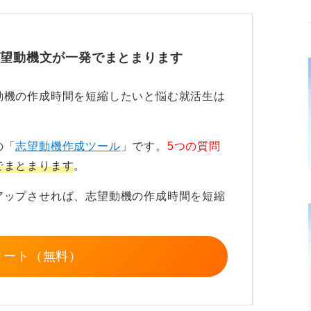
ていることのアピールにもなるでしょう。
志望動機文が一発でまとまります
適性をアピールしよう
動機の作成時間を短縮したいと悩む就活生は
、誰かを裏方として支えた経験や、一見地味
の「
志望動機作成ツール
」です。
5つの質問
にやり遂げた経験などがあれば、それを伝え
でまとまります
。
力を持たせることができます。
アップさせれば、志望動機の作成時間を短縮
る誠実さが評価される仕事だということを理
さい。
タート（無料）