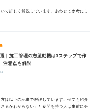
ついて詳しく解説しています。あわせて参考にし
献したい熱意を伝えよう
施主、そして近隣住民といった多方面とのコ
機
められる仕事です。
6選｜施工管理の志望動機は3ステップで作
あなたの適性があること、またこれまでの経
！ 注意点も解説
体例があれば、それをアピールすることが非
14
間に入って調整し、円滑なプロジェクト進行
的に語りましょう。
え方は以下の記事で解説しています。例文も紹介
加え、多様な関係者間の橋渡し役としてプロ
刺さるかわからない」と疑問を持つ人は事前にチ
欲を示すことで、より熱意のこもった志望動