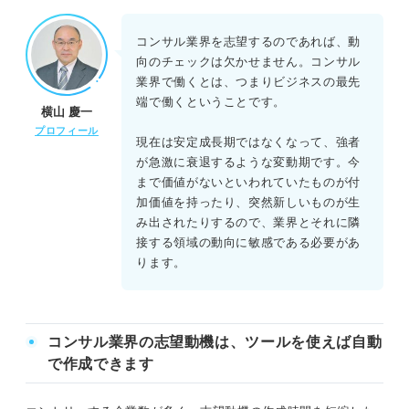
PwCコンサルティング内定者の例文
コンサル業界を志望するのであれば、動
向のチェックは欠かせません。コンサル
アビームコンサルティング内定者の例文
業界で働くとは、つまりビジネスの最先
端で働くということです。
横山 慶一
日本IBM内定者の例文
プロフィール
現在は安定成長期ではなくなって、強者
志望理由別の志望動機例文
が急激に衰退するような変動期です。今
まで価値がないといわれていたものが付
コンサルの種類別の志望動機例文
加価値を持ったり、突然新しいものが生
み出されたりするので、業界とそれに隣
接する領域の動向に敏感である必要があ
コンサル業界の志望動機のNG例
ります。
好待遇な労働条件を魅力に感じる
セカンドキャリアへの発展性がある
コンサル業界の志望動機は、ツールを使えば自動
で作成できます
洗練されたイメージをもっている