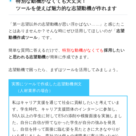
特別な動機がなくても大丈夫！
ツールを使えば魅力的な志望動機が作れます
「第一志望以外の志望動機が思い浮かばない……」と感じたこ
とはありませんか？そんな時にぜひ活用してほしいのが「
志望
動機作成ツール
」です。
簡単な質問に答えるだけで、
特別な動機がなくても
採用したい
と思われる志望動機
が簡単に作成できます。
志望動機で困ったら、まずはツールを活用してみましょう。
実際にツールで作成した志望動機例文
（人材業界の場合）
私はキャリア支援を通じて社会に貢献したいと考えていま
す。学生時代、キャリア支援団体のインターンに参加し、
50人以上の学生に対してESの添削や模擬面接を実施しまし
た。自分に自信が持てなかった学生が自分の強みを発見
し、自信を持って面接に臨む姿を見たときに大きなやりが
いを感じました。貴社では個々の求職者に寄り添いながら