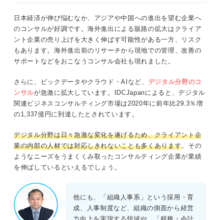
日本経済が伸び悩むなか、アジアや中国への進出を望む企業へ
のコンサルが好調です。海外進出による販路の拡大はクライア
ント企業の売り上げを大きく伸ばす可能性がある一方、リスク
もあります。海外進出前のリサーチから現地での管理、改善の
サポートなどをおこなうコンサル会社も現れました。
さらに、ビックデータやクラウド・AIなど、
デジタル分野のコ
ンサル
が急激に拡大しています。IDCJapanによると、デジタル
関連ビジネスコンサルティング市場は2020年に前年比29.3％増
の1,337億円に到達したとされています。
デジタル分野は日々急激な変化を遂げるため、クライアント企
業の内部の人材では対応しきれないことも多くあります
。その
ようなニーズをうまくくみ取ったコンサルティング企業が業績
を伸ばしているといえるでしょう。
他にも、「組織人事系」という採用・育
成、人事制度など、組織の側面から経営
力向上を実現する領域や、「税務・会計