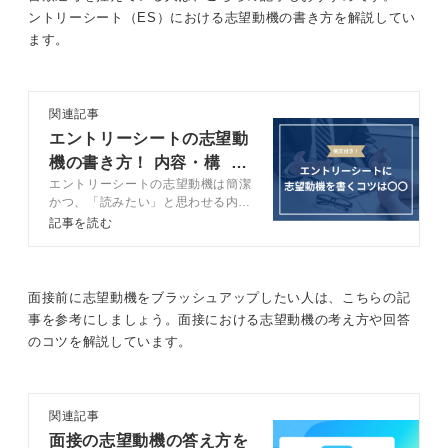
ントリーシート（ES）における志望動機の書き方を解説してい
ます。
関連記事
エントリーシートの志望動
機の書き方！ 内容・構
エントリーシートの志望動機は簡潔
成・整え方のコツを解説
かつ、「読みたい」と思わせる内容
にしなければなりません。キャリア
記事を読む
コンサルタントと、惹きつける志望
動機を書く3つのステップと、高評
価を狙うコツをプロの目線で解説し
ます。
面接前に志望動機をブラッシュアップしたい人は、こちらの記
事を参考にしましょう。面接における志望動機の考え方や回答
のコツを解説しています。
関連記事
面接の志望動機の答え方を