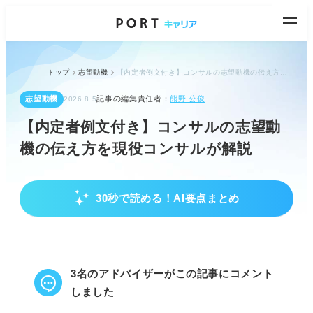
トップ
志望動機
【内定者例文付き】コンサルの志望動機の伝え方を現役コンサルが解説
志望動機
記事の編集責任者：
熊野 公俊
2026.8.5
【内定者例文付き】コンサルの志望動
機の伝え方を現役コンサルが解説
30秒で読める！AI要点まとめ
コンサル業界の最新動向とプロが求める資質
海外展開やデジタル支援など新領域の市場が拡大し
ている。
論理的思考力や課題解決力、高いコミュニケーショ
3名のアドバイザーがこの記事にコメント
ン力が必須。
どんな困難にも諦めないタフな人間性も強く求めら
しました
れる。