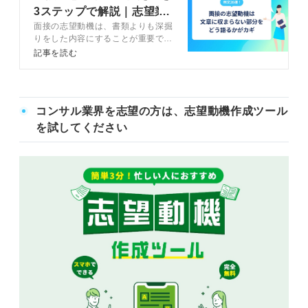
3ステップで解説｜志望業
面接の志望動機は、書類よりも深掘
界別の例文20選
りをした内容にすることが重要で
す。面接で志望動機を答えるための
記事を読む
3つの構成を理解し、4ステップで
面接の志望動機を考えましょう。回
答例文や伝え方のコツを踏まえてキ
ャリアコンサルタントが解説しま
コンサル業界を志望の方は、志望動機作成ツール
す。
を試してください