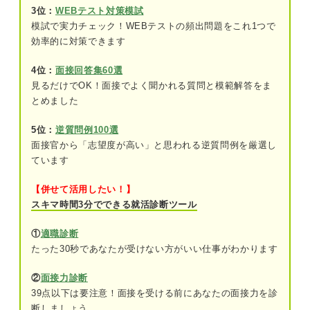
【大手内定者の例文付き】コンサル業界の志望動機
3位：
WEBテスト対策模試
例文
模試で実力チェック！WEBテストの頻出問題をこれ1つで
効率的に対策できます
PwCコンサルティング内定者の例文
アビームコンサルティング内定者の例文
4位：
面接回答集60選
見るだけでOK！面接でよく聞かれる質問と模範解答をま
日本IBM内定者の例文
とめました
志望理由別の志望動機例文
5位：
逆質問例100選
面接官から「志望度が高い」と思われる逆質問例を厳選し
コンサルの種類別の志望動機例文
ています
コンサル業界の志望動機のNG例
【併せて活用したい！】
スキマ時間3分でできる就活診断ツール
好待遇な労働条件を魅力に感じる
①
適職診断
セカンドキャリアへの発展性がある
たった30秒であなたが受けない方がいい仕事がわかります
洗練されたイメージをもっている
②
面接力診断
39点以下は要注意！面接を受ける前にあなたの面接力を診
【Q&A】コンサル業界の志望動機でよくある質問
断しましょう