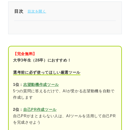
目次
志望動機で触れたいコンサル業界の動向
世界ではアメリカが高いシェアを占める
企業の業績回復に伴い堅調な推移
【完全無料】
大学3年生（28卒）におすすめ！
海外展開・デジタル支援など新領域が広が
る
選考前に必ず使ってほしい厳選ツール
コンサル業界の志望動機の伝え方
1位：
志望動機作成ツール
5つの質問に答えるだけで、AIが受かる志望動機を自動で
①コンサルをやりたい理由
作成します
②その企業を志望する理由
2位：
自己PR作成ツール
自己PRがまとまらない人は、AIツールを活用して自己PR
③企業に貢献する具体的なイメージ
を完成させよう