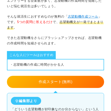
エントリーする企業数が多く、志望動機の作成時間を短縮した
【Q&A】コンサル業界の志望動機でよくある質問に回
いと悩む就活生は多いでしょう。
答！
そんな就活生におすすめなのが無料の「
志望動機作成ツール
」
どんな志望理由が多いですか？
です。
5つの質問に答えるだけ
で、
志望動機文が一発でまとまり
ます
。
どんな人が求められますか？
できた志望動機をさらにブラッシュアップさせれば、志望動機
コンサル業界に求められる力をアピールした志望動機で選
の作成時間を短縮させられます。
考を突破しよう！
こんな人にツールはおすすめ
・志望動機の作成に時間がかかる人
作成スタート(無料)
編集部より
「どういう志望動機が好印象なのか分からない」という人