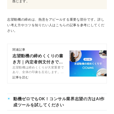
感じます。
志望動機の締めは、熱意をアピールする重要な部分です。詳し
い考え方やコツを知りたい人はこちらの記事を参考にしてくだ
さい。
関連記事
志望動機の締めくくりの書
き方｜内定者例文付きで基
志望動機は締めくくりが大変重要で
本の流れを解説
あり、全体の印象を左右します。志
望動機の締めくくりの基本ルールを
記事を読む
と伝えるべき内容を押さえましょ
う。この記事ではキャリアコンサル
タントと、すぐに使える便利なテン
プレートや例文も併せて解説するの
動機ゼロでもOK！コンサル業界志望の方はAI作
で、参考にして選考を突破しましょ
う。
成ツールを試してください