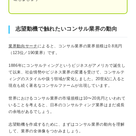
に回答！
どんな志望理由が多いですか？
志望動機で触れたいコンサル業界の動向
どんな人が求められますか？
志望動機で触れたいコンサル業界の動向
世界ではアメリカが高いシェアを占める
コンサル業界に求められる力をアピールした志望動
業界動向サーチ
によると、コンサル業界の業界規模は0.8兆円
機で選考を突破しよう！
企業の業績回復に伴い堅調な推移
（123位／190業界）です。
海外展開・デジタル支援など新領域が広がる
1886年にコンサルティングというビジネスがアメリカで誕生し
て以来、社会情勢やビジネス業界の変遷を受けて、コンサルテ
コンサル業界の志望動機の伝え方
ィングのスタイルや扱う領域が変化しました。20世紀に入ると
現在も続く著名なコンサルファームが出現しています。
①コンサルをやりたい理由
世界におけるコンサル業界の市場規模は10〜20兆円といわれて
②その企業を志望する理由
いることを考えると、日本のコンサルティング業界はまだ成長
の余地があるでしょう。
③企業に貢献する具体的なイメージ
志望動機を作成するために、まずはコンサル業界の動向を理解
して、業界の全体像をつかみましょう。
【大手内定者の例文付き】コンサル業界の志望動機例文