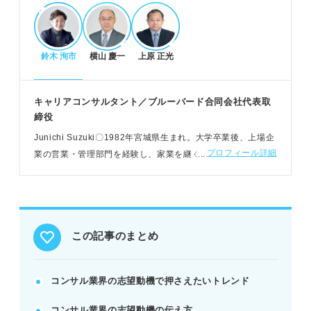
POINT：業界の変動期に対応できるよう常に情報収
集を行う。
鈴木 洵市
横山 慶一
上原 正光
現役コンサル直伝！評価される志望動機の3大要
素
キャリアコンサルタント／ブルーバード合同会社代表取
コンサルをやりたい理由を「なぜ」と深掘りして明
締役
確にする。
Junichi Suzuki〇1982年宮城県⽣まれ。⼤学卒業後、上場企
各ファームの特徴を掴み、その企業を志望する理由
プロフィール詳細
業の営業・管理部⾨を経験し、家業を継ぐ。2017年にブルー
を示す。
バードを設⽴し、企業の経営支援などを展開する
入社後にどのように貢献できるか具体的なイメージ
を伝える。
POINT：PREP法を用いて論理的かつ簡潔に文章を
構成する。
この記事のまとめ
内定者例文に学ぶ作成のコツと避けるべきNG例
コンサル業界の志望動機で押さえたいトレンド
内定者は過去の経験や自分の強みを具体的に絡めて
コンサル業界の志望動機の伝え方
アピール。