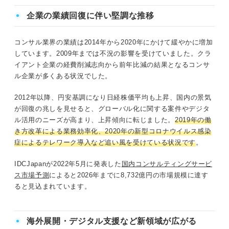
企業の業績回復に伴い堅調な推移
コンサル業界の業績は2014年から2020年にかけて緩やかに増加
しています。2009年までは不況の影響を受けていました。クラ
イアント企業の経費削減志向から前年比減の結果となるコンサ
ル企業が多くある状況でした。
2012年以降、円安基調になり日経株価平均も上昇、国内の景気
が回復の兆しを見せると、グローバル化に関する案件やデジタ
ル活用のニーズが高まり、上昇傾向に転じました。
2019年の働
き方改革による業務効率化、2020年の新型コロナウイルス感染
症によるテレワーク導入など追い風を受けている状況です
。
IDCJapanが2022年5月に発表した
国内コンサルティングサービ
ス市場予測
によると2026年までに8,732億円の市場規模に達す
ると見込まれています。
海外展開・デジタル支援など新領域が広がる