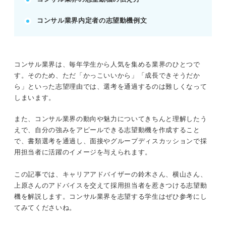
好待遇や転職前提、洗練されたイメージだけの動機
コンサル業界内定者の志望動機例文
は避ける。
自分が結果を出して企業に貢献できるメリットを自
信で語る。
例：PwC内定者は「ビジネススキル」と「人間力」
コンサル業界は、毎年学生から人気を集める業界のひとつで
を軸に記載。
す。そのため、ただ「かっこいいから」「成長できそうだか
ら」といった志望理由では、選考を通過するのは難しくなって
しまいます。
記事の該当箇所を見る
志望動機で触れたいコンサル業界の動向
また、コンサル業界の動向や魅力についてきちんと理解したう
コンサル業界の志望動機の伝え方
えで、自分の強みをアピールできる志望動機を作成すること
コンサル業界の志望動機のNG例
で、書類選考を通過し、面接やグループディスカッションで採
【Q&A】コンサル業界の志望動機でよくある
用担当者に活躍のイメージを与えられます。
質問に回答！
この記事では、キャリアアドバイザーの鈴木さん、横山さん、
上原さんのアドバイスを交えて採用担当者を惹きつける志望動
※AIの特性上、間違いが含まれている場合があります。記事本文
機を解説します。コンサル業界を志望する学生はぜひ参考にし
と併せてご確認ください。
てみてくださいね。