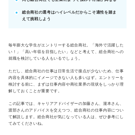
が鍵。
総合商社の選考はハイレベルだからこそ適性を踏ま
えて挑戦しよう
記事の該当箇所を見る
総合商社の仕事は幅広い！ 業界の実態をつか
むことが大切
そもそも総合商社とは？ まずは基本情報を押
毎年膨大な学生がエントリーする総合商社。「海外で活躍した
さえよう
い！」「高い年収を目指したい」などと考えて、総合商社への
理解を深めよう！ 総合商社の日々の仕事内容
就職を検討している人もいるでしょう。
基本の5大商社・7大商社をチェック！ それぞ
れの特徴や年収も紹介
ただし、総合商社の仕事は日常生活で接点が少ないため、仕事
内容を具体的にイメージできない人も多いはず。エントリーを
検討する前に、まずは仕事内容や商社業界の現状をしっかり理
※AIの特性上、間違いが含まれている場合があります。記事本文
解しておくことが重要です。
と併せてご確認ください。
この記事では、キャリアアドバイザーの加藤さん、瀧本さん、
渡部さんのアドバイスを交えつつ、総合商社の仕事内容につい
て解説します。総合商社が気になっている人は、ぜひ参考にし
てみてくださいね。