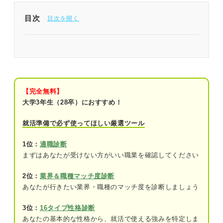
目次
総合商社の仕事は幅広い！ 業界の実態をつかむこ
とが大切
そもそも総合商社とは？ まずは基本情報を押さえ
よう
【完全無料】
大学3年生（28卒）におすすめ！
総合商社のおもな事業内容
就活準備で必ず使ってほしい厳選ツール
総合商社のおもな職種
1位：
適職診断
商社業界の現状・トレンド
まずはあなたが受けない方がいい職業を確認してください
理解を深めよう！ 総合商社の日々の仕事内容
2位：
業界＆職種マッチ度診断
あなたが行きたい業界・職種のマッチ度を診断しましょう
取引先への訪問営業
3位：
16タイプ性格診断
社内外でのミーティング・プレゼンテーシ
あなたの基本的な性格から、就活で使える強みを特定しま
ョン