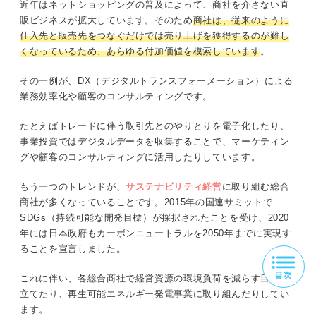
近年はネットショッピングの普及によって、商社を介さない直
販ビジネスが拡大しています。そのため
商社は、従来のように
仕入先と販売先をつなぐだけでは売り上げを獲得するのが難し
くなっているため、あらゆる付加価値を模索しています
。
その一例が、DX（デジタルトランスフォーメーション）による
業務効率化や顧客のコンサルティングです。
たとえばトレードに伴う取引先とのやりとりを電子化したり、
事業投資ではデジタルデータを収集することで、マーケティン
グや顧客のコンサルティングに活用したりしています。
もう一つのトレンドが、
サステナビリティ経営
に取り組む総合
商社が多くなっていることです。2015年の国連サミットで
SDGs（持続可能な開発目標）が採択されたことを受け、2020
年には日本政府もカーボンニュートラルを2050年までに実現す
ることを
宣言
しました。
これに伴い、各総合商社で経営資源の環境負荷を減らす目標を
立てたり、再生可能エネルギー発電事業に取り組んだりしてい
ます。