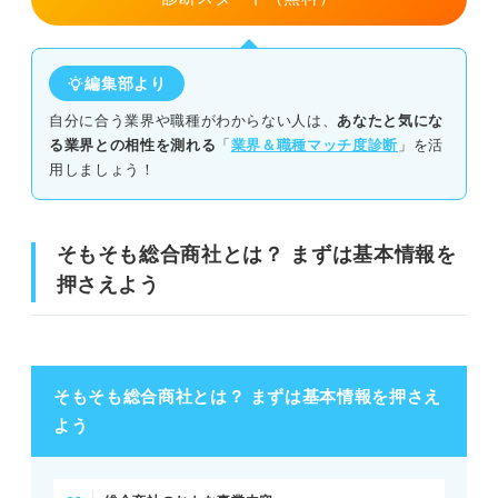
やりがいはお金だけではない！ 総合商社に就職する魅力
規模の大きな仕事を経験できる
編集部より
海外で活躍できるチャンスがある
自分に合う業界や職種がわからない人は、
あなたと気にな
る業界との相性を測れる
「
業界＆職種マッチ度診断
」を活
扱う商材の専門性が深まる
用しましょう！
理解を深めよう！ キャリアの専門家に聞く総合商社の仕
事の実態
そもそも総合商社とは？ まずは基本情報を
押さえよう
総合商社のキャリアは？
総合商社の大変なところは？
総合商社を目指すなら？ 今からできること
そもそも総合商社とは？ まずは基本情報を押さえ
よう
①総合商社で求められる力を把握する
②自己分析を深めてマッチする総合商社を考える