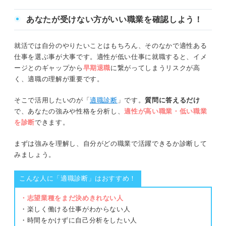
めの道をキャリアコンサルタントが
解説します。
あなたが受けない方がいい職業を確認しよう！
就活では自分のやりたいことはもちろん、そのなかで適性ある
仕事を選ぶ事が大事です。適性が低い仕事に就職すると、イメ
ージとのギャップから
早期退職
に繋がってしまうリスクが高
く、適職の理解が重要です。
そこで活用したいのが「
適職診断
」です。
質問に答えるだけ
で、あなたの強みや性格を分析し、
適性が高い職業・低い職業
を診断
できます。
まずは強みを理解し、自分がどの職業で活躍できるか診断して
みましょう。
こんな人に「適職診断」はおすすめ！
・志望業種をまだ決めきれない人
・楽しく働ける仕事がわからない人
・時間をかけずに自己分析をしたい人