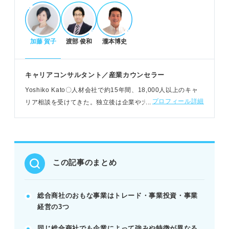
ジしよう。
加藤 賀子
渡部 俊和
瀧本博史
総合商社の魅力と知っておくべき実態
億単位の規模の大きな仕事でやりがいを感じる。
海外駐在などグローバルな活躍チャンスがある。
キャリアコンサルタント／産業カウンセラー
華やかなイメージの裏にある泥臭い努力と覚悟が必
Yoshiko Kato〇人材会社で約15年間、18,000人以上のキャ
要。
プロフィール詳細
リア相談を受けてきた。独立後は企業や大学、個人と契約
POINT：高年収だけでなく、多様な経験と大変さも
し、キャリア構築の支援をおこなう。キャリアコンサルタン
理解しよう。
ト歴は20年以上
総合商社内定へ！今からできる準備
この記事のまとめ
語学力、交渉力、タフさなど求められる力を把握す
る。
自己分析を深め、自分に合う総合商社を見極める。
総合商社のおもな事業はトレード・事業投資・事業
語学・会計資格取得やインターンでスキルを磨く。
経営の3つ
POINT：難関だからこそ、早めの準備と適性見極め
同じ総合商社でも企業によって強みや特徴が異なる