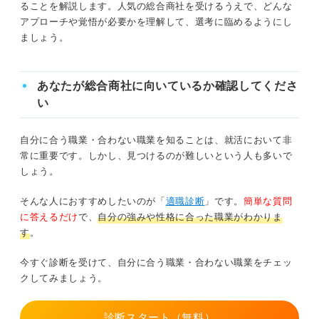
ることを解説します。人気の総合商社を受けるうえで、どんな
メール・資料作成などのデスクワーク
アプローチや覚悟が必要かを理解して、選考に臨めるようにし
総合商社は難関だからこそキャリアの適性を見極め
ましょう。
基本の5大商社・7大商社をチェック！ それぞれの特徴や
てチャレンジしよう
年収も紹介
あなたが総合商社に向いているか確認してくださ
三菱商事
い
三井物産
自分に合う職業・合わない職業を知ることは、就活において非
常に重要です。しかし、見つけるのが難しいという人も多いで
伊藤忠商事
しょう。
丸紅
そんな人におすすめしたいのが「
適職診断
」です。
簡単な質問
に答えるだけ
で、
自分の強みや性格に合った職業がわかりま
住友商事
す
。
豊田通商
今すぐ診断を受けて、自分に合う職業・合わない職業をチェッ
クしてみましょう。
双日
診断スタート（無料）