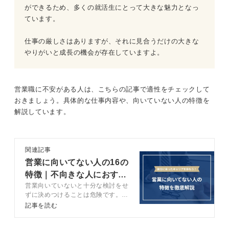
ができるため、多くの就活生にとって大きな魅力となっ
ています。
仕事の厳しさはありますが、それに見合うだけの大きな
やりがいと成長の機会が存在していますよ。
営業職に不安がある人は、こちらの記事で適性をチェックして
おきましょう。具体的な仕事内容や、向いていない人の特徴を
解説しています。
関連記事
営業に向いてない人の16の
特徴｜不向きな人におすす
営業向いていないと十分な検討をせ
めの道も解説
ずに決めつけることは危険です。ま
ずは営業職の理解を深めましょう。
記事を読む
この記事では営業に向いていない傾
向のある人の特徴16選や、おすす