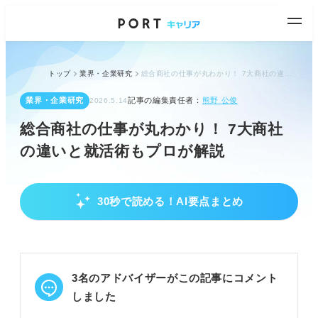
トップ
業界・企業研究
総合商社の仕事が丸わかり！ 7大商社の違いと就活術もプロが解説
業界・企業研究
記事の編集責任者：
熊野 公俊
2026.5.14
総合商社の仕事が丸わかり！ 7大商社
の違いと就活術もプロが解説
30秒で読める！AI要点まとめ
総合商社の仕事と業界の基本を理解しよう
「カップラーメンからロケットまで」多岐にわたる
事業内容を把握する。
トレード、事業投資、事業経営の3大事業を理解す
3名のアドバイザーがこの記事にコメント
る。
営業、企画、事務職の具体的な業務内容を知る。
しました
POINT：事業内容だけでなく日々の仕事までイメー