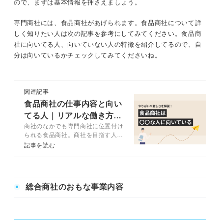
ので、まずは基本情報を押さえましょう。
専門商社には、食品商社があげられます。食品商社について詳
しく知りたい人は次の記事を参考にしてみてください。食品商
社に向いてる人、向いていない人の特徴を紹介してるので、自
分は向いているかチェックしてみてくださいね。
関連記事
食品商社の仕事内容と向い
てる人｜リアルな働き方も
商社のなかでも専門商社に位置付け
詳しく解説
られる食品商社。商社を目指す人の
なかには食品商社に興味がある人も
記事を読む
いると思います。この記事ではキャ
リアコンサルタントと一緒に食品商
社の仕事内容ややりがい、厳しさ、
向いている人の特徴などを解説しま
総合商社のおもな事業内容
す。