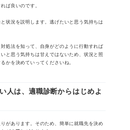
で辞めるのは危険？
すれば良いのです。
らもっと頑張るべきなのでは……
由と状況を説明します。逃げたいと思う気持ちは
退職代行を使うのはアリ？
と対処法を知って、自身がどのように行動すれば
！ 関連するQ&Aを参考にしよう
たいと思う気持ちは甘えではないため、状況と照
丈夫！ 状況に合わせて適切な措置を取ろう
するかを決めていってくださいね。
い人は、適職診断からはじめよ
限りがあります。そのため、簡単に就職先を決め