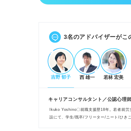
逃げたい気持ちは心身の限界サイ
会社は人生を保障しないため無理
多くの人が感じる感情であり自分
POINT：真面目な人ほど自分を
3名のアドバイザーがこ
逃げるべきか踏みとどまるべきか
体調不良やハラスメント時はすぐ
吉野 郁子
西 雄一
若林 宏美
ブラック企業は心身を壊す前に離
やりがいを感じるなら改善策を検
POINT：自身の状況を客観的に
キャリアコンサルタント／公認心理
Ikuko Yoshino〇就職支援歴18年。
設にて、学生/既卒/フリーター/ニート/ひ
仕事から逃げたいときの対処法