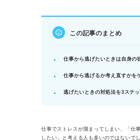
まずは仕事から距離を置き心身を
辞めたい理由とリスクを書き出し
キャリアプランと価値観を振り返
この記事のまとめ
POINT：退職代行は慎重に検討
記事の該当箇所を見る
仕事から逃げたいときは自身の
仕事から逃げたいのは甘えでは
仕事から逃げるか考え直すかを
仕事から逃げても良い3つの理
キャリア支援のプロに聞く！ 
逃げたいときの対処法を3ステ
仕事から逃げたいと思ってしま
※AIの特性上、間違いが含まれている場合があ
仕事でストレスが溜まってしまい、「仕
したい」と考える人も多いのではないで