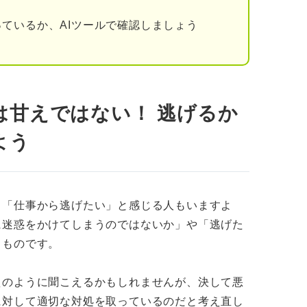
 仕事から逃げるか考え直したほうが良い状況
ているか、AIツールで確認しましょう
いる
キャリアアップにつながる
ている
は甘えではない！ 逃げるか
と考えている
よう
逃げたいときの対処法3ステップ
置く
と「仕事から逃げたい」と感じる人もいますよ
に迷惑をかけてしまうのではないか」や「逃げた
るものです。
る
えのように聞こえるかもしれませんが、決して悪
ある……」よくある葛藤に就活のプロが回答！
に対して適切な対処を取っているのだと考え直し