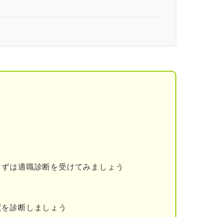
ない！ 逃げるかどうかは状況で決めよう
由
社はしてくれないから
は心身ともに限界のサインだから
壊す可能性があるから
仕事から逃げたいと考える人は多い？
まずは適職診断を受けてみましょう
う5つの要因
度を診断しましょう