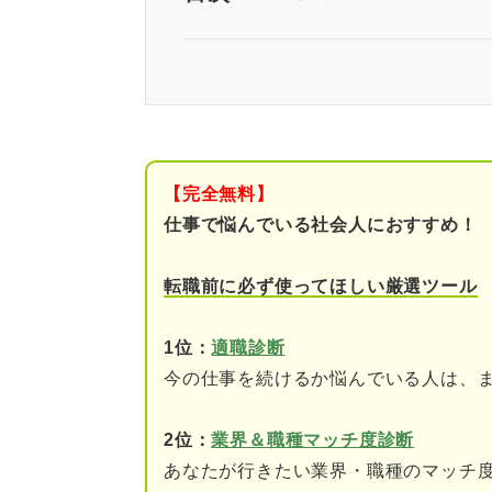
仕事から逃げたいのは甘えでは
仕事から逃げても良い3つの理
①自分の人生の保障を会
【完全無料】
②逃げたいとまで思うの
仕事で悩んでいる社会人におすすめ！
③無理を重ねると心身を
転職前に必ず使ってほしい厳選ツール
キャリア支援のプロに聞く！ 
1位：
適職診断
今の仕事を続けるか悩んでいる人は、
仕事から逃げたいと思ってしま
①職場の雰囲気
2位：
業界＆職種マッチ度診断
あなたが行きたい業界・職種のマッチ
②人間関係