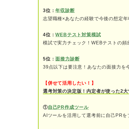
③仕事のプレッシャーや
3位：
年収診断
志望職種×あなたの経験で今後の想定年
④業務に対する不満
4位：
WEBテスト対策模試
⑤その他
模試で実力チェック！WEBテストの頻
状況に当てはめてみて！ 仕事
5位：
面接力診断
仕事が原因で体調を壊し
39点以下は要注意！あなたの面接力を
精神的な負担が限界を超
【併せて活用したい！】
ハラスメントを受けてい
選考対策の決定版！内定者が使った2大
明らかにブラック企業で
①
自己PR作成ツール
AIツールを活用して選考前に自己PR
仕事を頑張る先の目的を