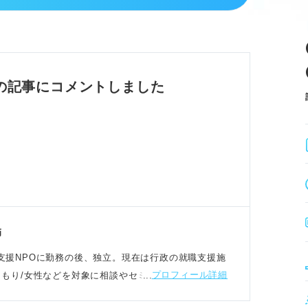
ンと認識する。
は禁物。
を責めない。
追い込みがちなので注意。
の記事にコメントしました
に逃げる。
れる。
討する。
分析し判断が重要。
師
若者就労支援NPOに勤務の後、独立。現在は行政の就職支援施
プロフィール詳細
きこもり/女性などを対象に相談やセミナー講師を担当