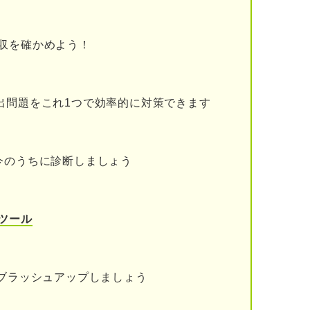
ミス
収を確かめよう！
出問題をこれ1つで効率的に対策できます
から逃げても良いケース
ている
今のうちに診断しましょう
えている
る
ツール
ある
をブラッシュアップしましょう
感じられない