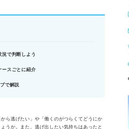
休める。
整理する。
り行動を決める。
し、公的機関も視野に。
状況で判断しよう
ない！ 逃げるかどうかは状況で決めよう
ケースごとに紹介
由
仕事から逃げたいと考える人は多い？
ップで解説
う5つの要因
ります。記事本文と併せてご確認ください。
事から逃げたい」や「働くのがつらくてどうにか
しょうか。また、逃げ出したい気持ちはあったと