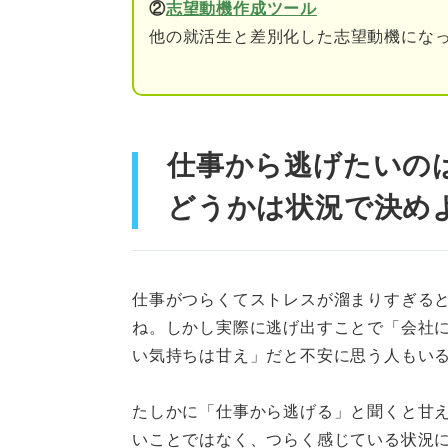
②
志望動機作成ツール
踏みとどまるべきか迷ったら？
他の就活生と差別化した志望動機になっ
仕事にやりがいは感じて
今の仕事を頑張ることが
何となく辞めたいと思っ
仕事から逃げたいの
周りが辞めたので続こう
どうかは状況で決め
悩みを抜け出そう！ 仕事から
①まずは仕事から距離を
仕事がつらくてストレスが溜まりすぎる
②一度自分を見つめ直す
ね。しかし実際に逃げ出すことで「会社
い気持ちは甘え」だと不安に思う人もい
③次に進むべき道を決め
たしかに「仕事から逃げる」と聞くと甘
「仕事から逃げたいけど不安も
いことではなく、つらく感じている状況