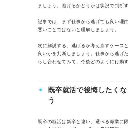
実績やスキルがない状態
ましょう。逃げるかどうかは状況で判断
せっかく就職した会社な
記事では、まず仕事から逃げても良い理
悪いことではないと理解しましょう。
会社に伝えにくいときは
次に解説する、逃げるか考え直すケース
仕事がつらくて悩む社会人は多い
良いかを判断しましょう。仕事から逃げ
仕事から逃げたいと考えても大
らし合わせてみて、今後どのように行動
既卒就活で後悔したくな
う
既卒の就活は新卒と違い、選べる職業に