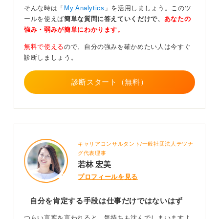
そんな時は「
My Analytics
」を活用しましょう。このツ
もう一つは、自分に合う職場・仕事を探すという方法。
ールを使えば
簡単な質問に答えていくだけで、
あなたの
これは「今の自分を生かす場所がどこかにある」という
強み・弱みが簡単にわかります。
前提です。
無料で使える
ので、自分の強みを確かめたい人は今すぐ
この二つの方法はどちらか一方だけでなく、組み合わせ
診断しましょう。
るとより効果的です。質問者さんは「どこに行っても仕
事ができない」と書いているので、もしかして「自分に
診断スタート（無料）
合う仕事があると思えない」と感じるかもしれません。
会社に所属しない働き方も検討しよう
まずは、仕事は組織に所属して給料をもらうということ
だけではなく、自分個人で仕事を受けて個人事業主とし
キャリアコンサルタント/一般社団法人テツナ
て収入を得るのはいかがでしょうか。
グ代表理事
若林 宏美
今はネット上で仕事の依頼主と仕事を受けたい人をマッ
プロフィールを見る
チングするサービスもあります。有名どころでいうと
CrowdWorks
ですね。
自分を肯定する手段は仕事だけではないはず
最初から大きな収入を得るのは難しいので、複数の仕事
つらい言葉を言われると、気持ちも沈んでしまいますよ
をしながら収入を得る複業スタイルになるかと思いま