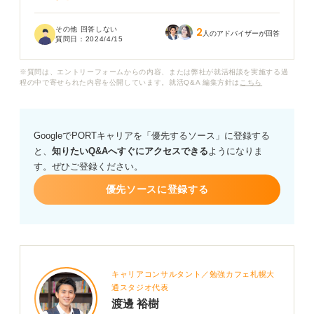
仕事ができないことって犯罪と同じくらい悪いことなん
その他 回答しない
2
でしょうか？
人のアドバイザーが回答
質問日：
2024/4/15
※質問は、エントリーフォームからの内容、または弊社が就活相談を実施する過
程の中で寄せられた内容を公開しています。就活Q&A 編集方針は
こちら
GoogleでPORTキャリアを「優先するソース」に登録する
と、
知りたいQ&Aへすぐにアクセスできる
ようになりま
す。ぜひご登録ください。
優先ソースに登録する
キャリアコンサルタント／勉強カフェ札幌大
通スタジオ代表
渡邊 裕樹