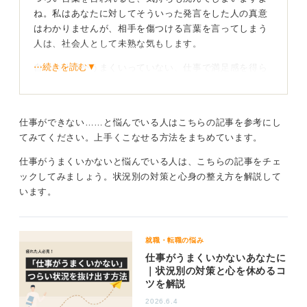
ね。私はあなたに対してそういった発言をした人の真意
す。そこで自分ができそうな仕事を見つけてやってみる
はわかりませんが、相手を傷つける言葉を言ってしまう
のもおすすめです。
人は、社会人として未熟な気もします。
1
⋯続きを読む▼
自分の仕事がうまくいっていない、仕事で満足感を得ら
れないときには、「周りはできているのになんで？」と
思ってしまうかもしれません。
ですが、自分から見て「仕事ができてうらやましい」と
仕事ができない……と悩んでいる人はこちらの記事を参考にし
思っている人でも、心中では「うまく仕事ができない」
てみてください。上手くこなせる方法をまちめています。
と悩んでいることもあるのです。
仕事がうまくいかないと悩んでいる人は、こちらの記事をチェ
あなたがこれからもし仕事を探すのであれば、ネットか
ックしてみましょう。状況別の対策と心身の整え方を解説して
ら手軽に受けられる適性検査などを受けて自分に合った
います。
仕事を探すのも一つの方法です。
仕事に思考を向けすぎかも？
就職・転職の悩み
仕事がうまくいかないあなたに
｜状況別の対策と心を休めるコ
アメリカの心理学者マズローが提唱した「欲求5段解説」
ツを解説
の3段階目に「社会的欲求」というものがあります。これ
は仕事などの社会的欲求が満たされない場合、孤独や不
2026.6.4