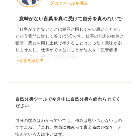
プロフィールを見る
意味がない言葉を真に受けて自分を責めないで
「仕事ができないことは犯罪と同じくらい悪いことか」
という質問に対して答えはNOです。仕事の能力の有無と
犯罪・悪とを同じ土俵で考えることはまったく意味があ
りませんし、仕事ができないことが他人を「犯罪者扱
い」していい理由にはなりません。
⋯続きを読む▼
まずは質問者さんはそのような言われ方に対して、自分
自身を否定することはしないでほしいと思います。
とはいえ現実問題として、仕事で思うように成果をあげ
られない、仕事ができないという状態だと感じているの
自己分析ツールで今月中に自己分析を終わらせてく
で、何らか解決策を模索する必要があります。いくつか
ださい
アプローチ方法があるので一つひとつあげていきます
ね。
自分の弱みはわかっていても、強みは思いつかないもの
まず自分自身のスキルアップを図るということです。職
ですよね。
「これ、本当に強みって言えるのかな？」
と
業訓練や自分で学習するなどして自分自身にある課題を
悩んでいる人は多いはず。
低減させていくという方法。