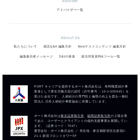
Adviser
アドバイザー一覧
About Us
私たちについて
就活Q&A 編集方針
Webテストコンテンツ 編集方針
編集責任者メッセージ
D&Iの推進
就活対策資料&ツール一覧