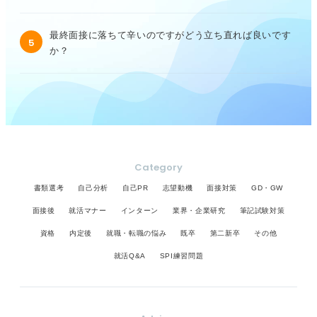
最終面接に落ちて辛いのですがどう立ち直れば良いです
5
か？
Category
書類選考
自己分析
自己PR
志望動機
面接対策
GD・GW
面接後
就活マナー
インターン
業界・企業研究
筆記試験対策
資格
内定後
就職・転職の悩み
既卒
第二新卒
その他
就活Q&A
SPI練習問題