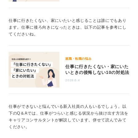
安を感じやすくなるというもので、今の状況に当てはま
るような気がしました。
仕事に行きたくない、家にいたいと感じることは誰にでもあり
日本人はこの社会的欲求に仕事を当てはめがちですが、
ます。仕事に後ろ向きになったときは、以下の記事を参考にし
家族・友人・サークルなどどんな集団でも良いのです。
てくださいね。
今、仕事でつらいと感じているなら、仕事以外に目を向
けて、いったん思考を別の方向に向けてもいいかもしれ
ませんね。
就職・転職の悩み
1
仕事に行きたくない・家にいた
いときの後悔しない10の対処法
2026.6.4
仕事ができないと悩んでいる新入社員の人もいるでしょう。以
下のQ＆Aでは、仕事がつらいと感じる状況から抜け出す方法を
キャリアコンサルタントが解説しています。併せて読んでみて
ください。