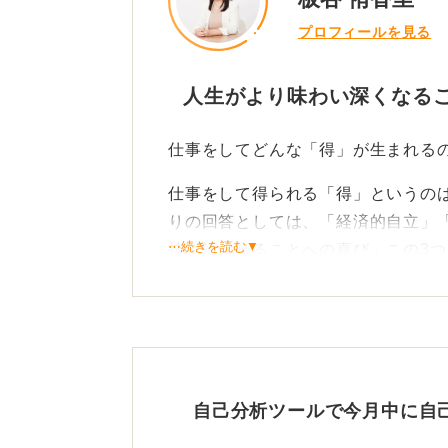
プロフィールを見る
人生がより味わい深くなる
仕事をしてどんな「得」が生まれる
仕事をして得られる「得」というの
りの回答としては、「経済的自立」
⋯続きを読む▼
技を活かせることへの喜び」この3
子どもの頃は自由に使えるお金が少
大人になって、さまざまな場所へ旅
が使えるようになって人生の豊かさ
がりを作ったり、仕事を通して多く
自己分析ツールで今月中に自
私は、キャリアコンサルタントをす