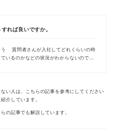
出会いから、仲の良い親友ができたり、人生
うこともあるわけです。
うすれば良いですか。
い」を感じる仕事が好きです。ですが、これ
いると思います。
よう 質問者さんが入社してどれくらいの時
るのではありませんが、もしかしたら今後、
しているのかなどの状況がわからないので…
ものが見つかるかもしれませんね。
らない人は、こちらの記事を参考にしてください
も紹介しています。
ちらの記事でも解説しています。