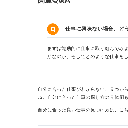
関連
人によっては、ちょっとした仕事の
を左右するようなパートナーに出会
仕事に興味ない場合、ど
私は損得で考えるよりも、「やりが
は私の価値観で、ほかの人は違って
まずは能動的に仕事に取り組んでみ
損得で仕事を考えるのを否定してい
期なのか、そしてどのような仕事を
損得以外にも仕事で得られる大切な
0
自分に合った仕事がわからない、見つか
ね。自分に合った仕事の探し方の具体例
自分に合った良い仕事の見つけ方は、こ