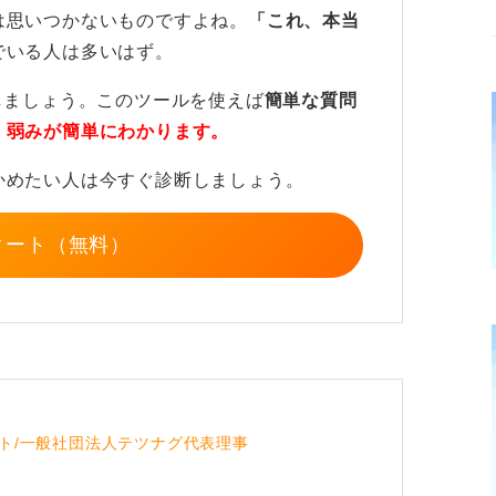
感じて、どのように広げていくのかを考えた
は思いつかないものですよね。
「これ、本当
世界を音楽フェスという形を通して創作して
でいる人は多いはず。
しましょう。このツールを使えば
簡単な質問
みたことのない世界や未来を創作していると
・弱みが簡単にわかります。
す。製作にかかわった商品がお店に並んでい
かめたい人は今すぐ診断しましょう。
ります。
圧倒されることの多い日々ですが、私は仕事
タート（無料）
深いものになったと感じています。
れば、特に仕事をしなくても良いと思いま
ネルギーを存分に投下してみるのも1つで
ト/一般社団法人テツナグ代表理事