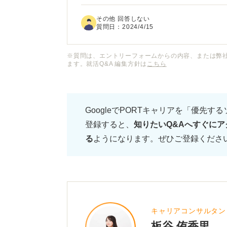
その他 回答しない
質問日：
2024/4/15
※質問は、エントリーフォームからの内容、または弊
ます。就活Q&A 編集方針は
こちら
GoogleでPORTキャリアを「優先す
登録すると、
知りたいQ&Aへすぐにア
る
ようになります。ぜひご登録くださ
キャリアコンサルタン
板谷 侑香里