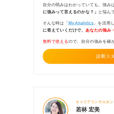
ます。仲間とメタバースの可能性を
自分の弱みはわかっていても、強み
り、1日限りの理想の未来が叶った
に強みって言えるのかな？」
と悩ん
います。
そんな時は「
My Analytics
」を活用
多くの予算や企業が加わって、誰も
に答えていくだけで、
あなたの強み
実感できる瞬間は何よりも楽しいで
無料で使える
ので、自分の強みを確
る様子を見てうれしくなることもあ
周りの人の凄さや才能に感嘆したり
診断ス
を通して、人生が豊かでより味わい
働く以外の選択肢もある
仕事をする意味がわからないのであ
す。1度きりの人生。好きなことにエ
キャリアコンサルタン
す。
若林 宏美