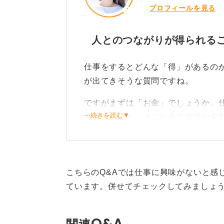
いつか、その好きなことが仕事にな
プロフィールを見る
いくというのも多様性が進む社会の
人とのつながりが得られる
0
仕事をするとどんな「得」があるの
が出てきそうな質問ですね。
ですがまずは「お金」でしょうか。
⋯続きを読む▼
報酬がもらえ、そのお金で生活や余
いえば、そのほかにも「キャリア」
個人的に、仕事をしていて得という
り」でしょうか。仕事柄いろいろな
こちらのQ&Aでは仕事に興味がないと感
つしかないけれど、間接的にいろい
ています。併せてチェックしてみましょ
じています。
Q&A
仕事から生まれたつながりが