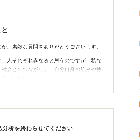
こと
のか。素敵な質問をありがとうございます。
は、人それぞれ異なると思うのですが、私な
「社会とのつながり」「自分自身の強みや特
つでしょうか。
なくて不自由でした。
に出かけたり、習い事をしたり、自由にお金
が増しました。株式投資をして社会とのつな
の人と出会うことができました。
己分析を終わらせてください
る傍ら、コラボレーターという仕事をしてい