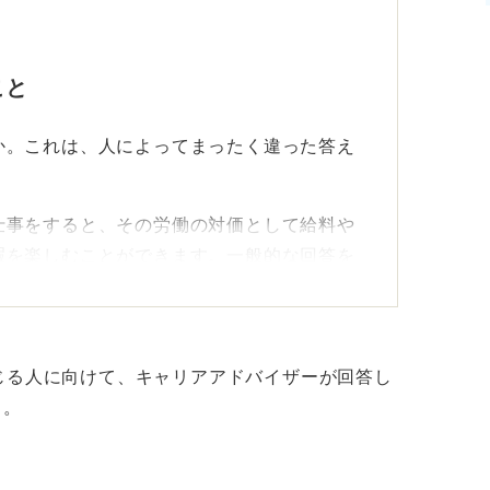
るかもしれないですし、仕事と無縁に生きて
中では1つの生き方だと思います。
こと
か。これは、人によってまったく違った答え
仕事をすると、その労働の対価として給料や
暇を楽しむことができます。一般的な回答を
や「やりがい」などが出てきそうです。
か、良かったなと感じるのは「人とのつなが
人と出会う機会が多いので、自分の人生は一
じる人に向けて、キャリアアドバイザーが回答し
ろな人の人生に触れられる仕事が楽しいと感
う。
人生を豊かにすることも