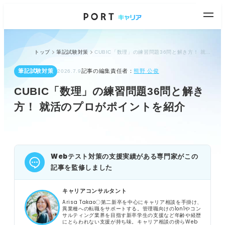
トップ
筆記試験対策
CUBIC「数理」の練習問題36問と解き方！ 就活のプロがポイントを紹介
筆記試験対策
記事の編集責任者：
熊野 公俊
2026.7.9
CUBIC「数理」の練習問題36問と解き
方！ 就活のプロがポイントを紹介
Webテスト対策の支援実績がある専門家がこの
記事を監修しました
キャリアコンサルタント
Arisa Takao〇第二新卒を中心にキャリア相談を手掛け、
異業種への転職をサポートする。管理職向けの1on1やコン
サルティング業界を目指す新卒学生の支援など年齢や経歴
にとらわれない支援が持ち味。キャリア相談の傍らWeb