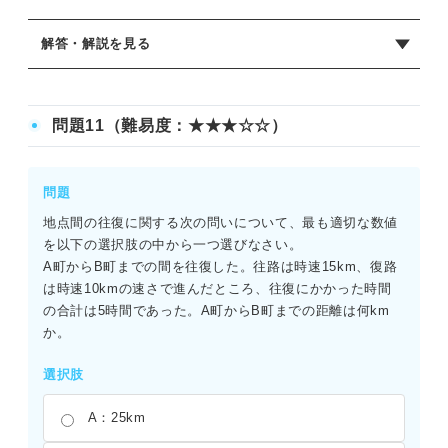
解答・解説を見る
正解：B
距離をx[km]とすると、「往路の時間＋復路の時間＝5時
問題11（難易度：★★★☆☆）
間」という方程式が成り立つ。x/4＋x/6＝5の両辺に12をか
けると、3x＋2x＝60となる。したがって、5x＝60よりx＝
12[km]とわかる。平均時速を単純に5kmとして、それに5時
問題
間をかけて距離を25kmとするようなミスをしないよう注意
地点間の往復に関する次の問いについて、最も適切な数値
が必要。
を以下の選択肢の中から一つ選びなさい。
A町からB町までの間を往復した。往路は時速15km、復路
は時速10kmの速さで進んだところ、往復にかかった時間
の合計は5時間であった。A町からB町までの距離は何km
か。
選択肢
A：25km