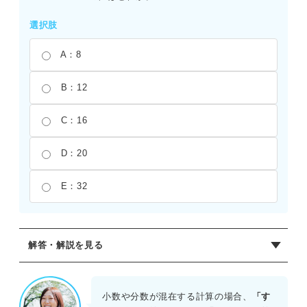
選択肢
A：8
B：12
C：16
D：20
E：32
解答・解説を見る
正解：C
与式＝576×5/72÷2.5＝40÷2.5＝16となる。576を72で割る
小数や分数が混在する計算の場合、
「す