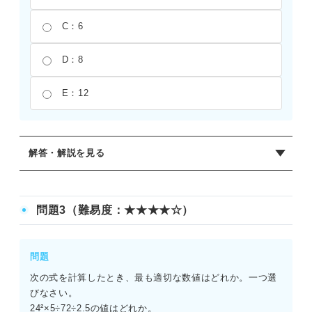
C：6
D：8
E：12
解答・解説を見る
正解：B
与式＝144×7/18÷14＝56÷14＝4となる。12の2乗が144であ
問題3（難易度：★★★★☆）
ることを把握していると、スムーズに解くことができる。
先に掛け算をおこなうよりも、約分を優先したほうがミス
を減らせる。
問題
次の式を計算したとき、最も適切な数値はどれか。一つ選
びなさい。
24²×5÷72÷2.5の値はどれか。