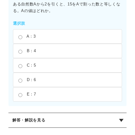
ある自然数Aから2を引くと、15をAで割った数と等しくな
る。Aの値はどれか。
選択肢
A：3
B：4
C：5
D：6
E：7
解答・解説を見る
正解：C