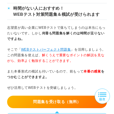
A-2＝15/Aという式を立てる。両辺にAをかけて整理する
時間がない人におすすめ！
と、A^2-2A-15＝0となる。因数分解をおこなうと（A+3）
WEBテスト対策問題集＆模試が受けられます
（A-5）＝0となるため、Aは-3あるいは5である。Aは自然
数であるという条件にもとづくと、答えは5となる。分母に
志望度が高い企業にWEBテストで落ちてしまうのは本当にもっ
Aがあるときは、まず両辺にAをかけて2次方程式の形に整
たいないです。しかし
何冊も問題集を解くのは時間が足りない
えることが正解への近道である。
ですよね。
そこで「
WEBテストパーフェクト問題集
」を活用しましょう。
この問題集を使えば、
解くうえで重要なポイントの解説を見な
がら、効率よく勉強することができます。
また本番形式の模試も付いているので、前もって
本番の感覚
を
つかむことができますよ。
ぜひ活用してWEBテストを突破しましょう。
問題集を受け取る（無料）