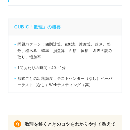
問題23（難易度：★★★★☆）
問題24（難易度：★★★★★）
問題を解く前に確認！ CUBIC「数理」のコツ
CUBIC「数理」の概要
問題25（難易度：★★★☆☆）
CUBIC「数理」練習問題36問｜Webテストの専門家によ
る解説付き
問題26（難易度：★★★★☆）
問題パターン：四則計算、n進法、濃度算、速さ、整
数、植木算、確率、損益算、面積、体積、図表の読み
問題27（難易度：★★★★★）
問題1（難易度：★★☆☆☆）
取り、増加率
問題28（難易度：★★★☆☆）
1問あたりの時間：40～1分
問題2（難易度：★★★☆☆）
問題29（難易度：★★★★☆）
形式ごとの出題頻度：テストセンター（なし）ペーパ
問題3（難易度：★★★★☆）
ーテスト（なし）Webテスティング（高）
問題30（難易度：★★★★★）
問題4（難易度：★★★☆☆）
問題31（難易度：★★☆☆☆）
問題5（難易度：★★★★☆）
問題32（難易度：★★★☆☆）
問題6（難易度：★★★★★）
問題33（難易度：★★★★☆）
数理を解くときのコツをわかりやすく教えて