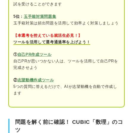
試を受けることができます
問題12（難易度：★★★★☆）
5位：
玉手箱対策問題集
問題13（難易度：★★★☆☆）
玉手箱対策は頻出問題を活用して効率よく対策しましょう
問題14（難易度：★★★★☆）
【本選考を控えている就活生必見！】
ツールを活用して選考通過率を上げよう！
問題15（難易度：★★★★★）
①
自己PR作成ツール
問題16（難易度：★★☆☆☆）
自己PRが思いつかない人は、ツールを活用して自己PRを
完成させよう
問題17（難易度：★★★☆☆）
②
志望動機作成ツール
問題18（難易度：★★★★☆）
5つの質問に答えるだけで、AIが志望動機を自動で作成し
ます
問題19（難易度：★★★☆☆）
問題20（難易度：★★★★☆）
問題21（難易度：★★★★★）
問題を解く前に確認！ CUBIC「数理」のコ
問題22（難易度：★★★☆☆）
ツ