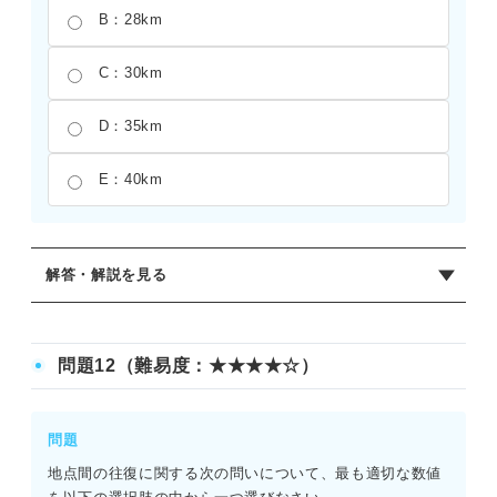
B：28km
C：30km
D：35km
E：40km
解答・解説を見る
正解：C
求める距離をa[km]とおき、時間に関する方程式を立てる。
問題12（難易度：★★★★☆）
a/15＋a/10＝5となるため、分母の最小公倍数である30を両
辺にかける。2a＋3a＝150より、5a＝150となるため、a＝
30[km]が導き出される。速さの平均を12.5kmとして単純に
問題
距離を求めるのではなく、それぞれの時間の合計が5時間に
地点間の往復に関する次の問いについて、最も適切な数値
なるという事実に注目して取り組むことが大切である。