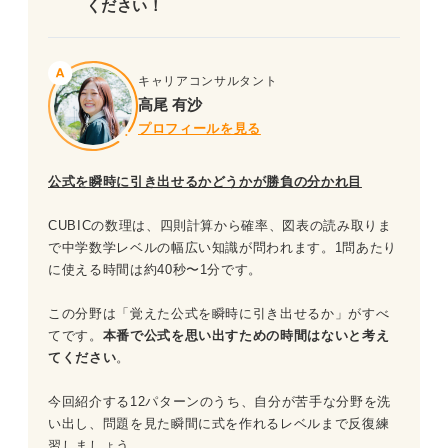
ください！
問題7（難易度：★★☆☆☆）
問題34（難易度：★★☆☆☆）
問題8（難易度：★★★☆☆）
問題35（難易度：★★★☆☆）
キャリアコンサルタント
問題9（難易度：★★★★☆）
問題36（難易度：★★★★★）
高尾 有沙
プロフィールを見る
問題10（難易度：★★☆☆☆）
CUBIC「数理」を対策する際のポイント
公式を瞬時に引き出せるかどうかが勝負の分かれ目
問題11（難易度：★★★☆☆）
CUBICの数理は、四則計算から確率、図表の読み取りま
問題12（難易度：★★★★☆）
で中学数学レベルの幅広い知識が問われます。1問あたり
に使える時間は約40秒〜1分です。
問題13（難易度：★★★☆☆）
この分野は「覚えた公式を瞬時に引き出せるか」がすべ
問題14（難易度：★★★★☆）
てです。
本番で公式を思い出すための時間はないと考え
てください
。
問題15（難易度：★★★★★）
今回紹介する12パターンのうち、自分が苦手な分野を洗
問題16（難易度：★★☆☆☆）
い出し、問題を見た瞬間に式を作れるレベルまで反復練
習しましょう。
問題17（難易度：★★★☆☆）