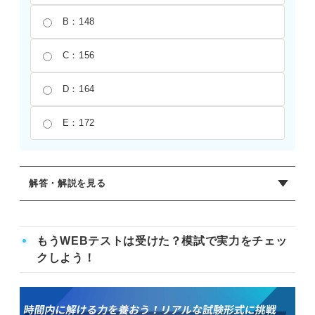
B：148
C：156
D：164
E：172
解答・解説を見る
正解：C
n進数を10進数に変換するときは、nの累乗を用いて計算を
もうWEBテストは受けた？模試で実力をチェッ
おこなう。4進数の2,130であれば、右から順に4の0乗、1
クしよう！
乗、2乗、3乗の重みを持つ。計算式は、0×4^0＋3×4^1＋
1×4^2＋2×4^3＝0＋12＋16＋128＝156となる。累乗の計算
を誤ったり、位ごとの数値を掛け合わせる際に見間違えた
りしないよう注意が必要。