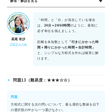
解答・解説を見る
正解：C
まず、時間の単位を時間に統一する。6時間24分は6.4時間
「時間」と「分」が混在している場合
である。片道の距離をd[km]とすると、方程式はd/3＋d/5＝
は、
24分＝24/60時間
のように、最初に
6.4となる。両辺に15をかけると、5d＋3d＝96となり、8d
必ず単位を揃えましょう。
＝96よりd＝12[km]が求まる。分を時間に直すとき、24/60
高尾 有沙
を0.4と正確に計算できるかどうかが正解の鍵となる。
距離を未知数として
「行きにかかった時
プロフィール
間＋帰りにかかった時間＝合計時間」
と、シンプルな方程式を作れば確実に解
けます。
問題13（難易度：★★★☆☆）
問題
方程式に関する次の問いについて、最も適切な数値を以下
の選択肢の中から一つ選びなさい。