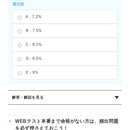
選択肢
A：7.2%
B：7.5%
C：8.1%
D：8.5%
E：9%
解答・解説を見る
正解：B
食塩と水の合計を分母として計算をおこなう。27/（333＋
WEBテスト本番まで余裕がない方は、頻出問題
27）×100＝27/360×100＝7.5%となる。分母が360となる
を必ず押さえておこう！