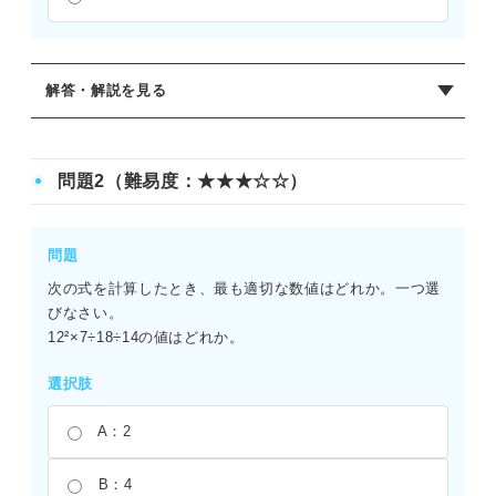
解答・解説を見る
正解：C
与式＝16×15/8÷6＝30÷6＝5となる。累乗の計算を先におこ
問題2（難易度：★★★☆☆）
なうことが重要。16と8で約分をおこなうことで、計算を簡
略化できる。累乗の計算ミスや約分のミスに注意が必要。
問題
次の式を計算したとき、最も適切な数値はどれか。一つ選
びなさい。
12²×7÷18÷14の値はどれか。
選択肢
A：2
B：4