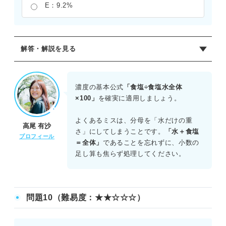
E：9.2%
解答・解説を見る
正解：B
数値に小数が含まれているが、解法のロジックは変わらな
濃度の基本公式
「食塩÷食塩水全体
い。38.4/（441.6＋38.4）×100＝38.4/480×100＝8%とな
×100」
を確実に適用しましょう。
る。まず分母を合計して端数がないかを確認することが重
要である。合計が480ときれいな数値になるため、あとは
よくあるミスは、分母を「水だけの重
高尾 有沙
38.4を4.8で割る計算に落ち着く。落ち着いて筆算をおこな
さ」にしてしまうことです。
「水＋食塩
プロフィール
えば、正確な数値を出すことができる。
＝全体」
であることを忘れずに、小数の
足し算も焦らず処理してください。
問題10（難易度：★★☆☆☆）