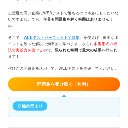
ため、九九を活用して約分をおこなうと計算がスムーズに
進む。位取りを間違えると0.75%や75%といった誤った選
志望度の高い企業にWEBテストで落ちるのは本当にもったいな
択肢を選んでしまうため、小数の扱いに注意して解答を導
いですよね。でも、
何冊も問題集を解く時間はありません
よ
き出すことが求められる。
ね。
そこで「
WEBテストパーフェクト問題集
」を使えば、重要なポ
イントを絞った解説で効率的に学べます。さらに
本番形式の模
試で実践力を磨ける
ので、
限られた時間で最大の成果
を得られ
ます！
ぜひこの問題集を活用して、WEBテストを突破してください。
問題集を受け取る（無料）
編集部より