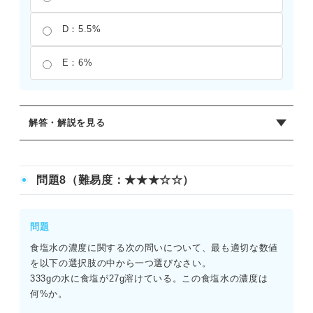
D：5.5%
E：6%
解答・解説を見る
正解：B
食塩水の濃度を求めるには、食塩の重さを、食塩と水の合
問題8（難易度：★★★☆☆）
計の重さで割る必要がある。この問題では、25/（475＋
25）×100＝25/500×100＝5%となる。分母を水の重さだけ
にしてしまう計算ミスが多いため、注意が必要である。き
問題
れいに割り切れる数値のため、落ち着いて計算をおこなう
食塩水の濃度に関する次の問いについて、最も適切な数値
ことが正解への近道となる。
を以下の選択肢の中から一つ選びなさい。
333gの水に食塩が27g溶けている。この食塩水の濃度は
何%か。