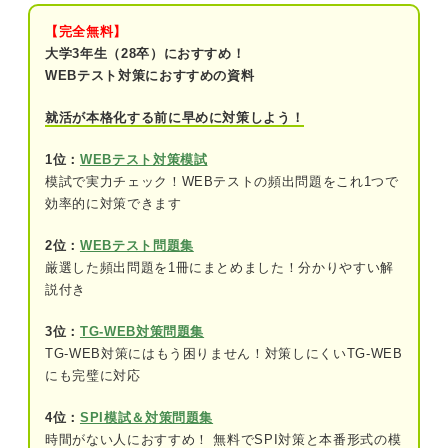
家による解説付き
【完全無料】
問題1（難易度：★★☆☆☆）
大学3年生（28卒）におすすめ！
WEBテスト対策におすすめの資料
問題2（難易度：★★★☆☆）
就活が本格化する前に早めに対策しよう！
問題3（難易度：★★★★☆）
1位：
WEBテスト対策模試
問題4（難易度：★★★☆☆）
模試で実力チェック！WEBテストの頻出問題をこれ1つで
問題5（難易度：★★★★☆）
効率的に対策できます
問題6（難易度：★★★★★）
2位：
WEBテスト問題集
厳選した頻出問題を1冊にまとめました！分かりやすい解
問題7（難易度：★★☆☆☆）
説付き
問題8（難易度：★★★☆☆）
3位：
TG-WEB対策問題集
TG-WEB対策にはもう困りません！対策しにくいTG-WEB
問題9（難易度：★★★★☆）
にも完璧に対応
問題10（難易度：★★☆☆☆）
4位：
SPI模試＆対策問題集
時間がない人におすすめ！ 無料でSPI対策と本番形式の模
問題11（難易度：★★★☆☆）