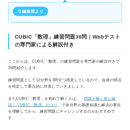
問題28（難易度：★★★☆☆）
編集部より
問題29（難易度：★★★★☆）
問題30（難易度：★★★★★）
CUBIC「数理」練習問題36問｜Webテスト
の専門家による解説付き
問題31（難易度：★★☆☆☆）
問題32（難易度：★★★☆☆）
ここからは、CUBIC「数理」の練習問題を専門家の解説付きで
36問紹介します。
問題33（難易度：★★★★☆）
練習問題として12分野を3問ずつ用意しているので、自身の弱点
を特定して重点的に対策していきましょう。
問題34（難易度：★★☆☆☆）
またCUBIC「数理」を初めて解く人は、「
問題を解く前に確
問題35（難易度：★★★☆☆）
認！ CUBIC「数理」のコツ
」で各分野の基礎知識と解法の要点
を理解してから、練習問題にチャレンジするのがおすすめで
問題36（難易度：★★★★★）
す。
CUBIC「数理」を対策する際のポイント