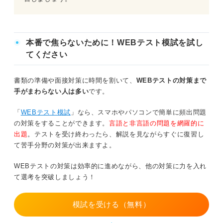
問題18（難易度：★★★★☆）
本番で焦らないために！WEBテスト模試を試し
問題19（難易度：★★★☆☆）
てください
問題20（難易度：★★★★☆）
書類の準備や面接対策に時間を割いて、
WEBテストの対策まで
問題21（難易度：★★★★★）
手がまわらない人は多い
です。
問題22（難易度：★★★☆☆）
「
WEBテスト模試
」なら、スマホやパソコンで簡単に頻出問題
の対策をすることができます。
言語と非言語の問題を網羅的に
問題23（難易度：★★★★☆）
出題
。テストを受け終わったら、解説を見ながらすぐに復習し
て苦手分野の対策が出来ますよ。
問題24（難易度：★★★★★）
WEBテストの対策は効率的に進めながら、他の対策に力を入れ
問題25（難易度：★★★☆☆）
て選考を突破しましょう！
問題26（難易度：★★★★☆）
模試を受ける（無料）
問題27（難易度：★★★★★）