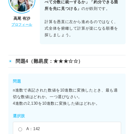
と8になる。最後に小数の割り算があるため、桁数に注意し
べて分数に統一するか」「約分できる箇
て計算を進める必要がある。ほかにも分数を小数に変換す
所を先に見つける」
のが鉄則です。
る方法があるが、約分を優先したほうがミスは少なくな
高尾 有沙
る。
計算を愚直に左から進めるのではなく、
プロフィール
式全体を俯瞰して計算が楽になる順番を
探しましょう。
問題4（難易度：★★★☆☆）
問題
n進数で表記された数値を10進数に変換したとき、最も適
切な数値はどれか。一つ選びなさい。
4進数の2,130を10進数に変換した値はどれか。
選択肢
A：142