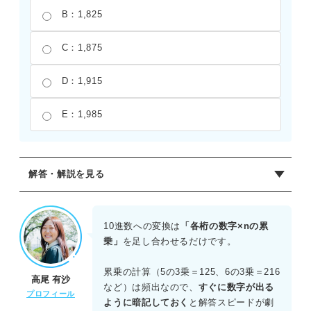
B：1,825
C：1,875
D：1,915
E：1,985
解答・解説を見る
正解：C
6進数の12,403を10進数に変換する。右から順に重みを考
10進数への変換は
「各桁の数字×nの累
えると、式は3×6^0＋0×6^1＋4×6^2＋2×6^3＋1×6^4＝3＋
乗」
を足し合わせるだけです。
0＋144＋432＋1296＝1,875となる。5桁の大きな数値にな
ると累乗の計算が複雑になるため、一つひとつの計算を丁
累乗の計算（5の3乗＝125、6の3乗＝216
高尾 有沙
寧におこなう必要がある。特に6の4乗が1,296といった数値
など）は頻出なので、
すぐに数字が出る
プロフィール
を正確に算出できるかが、正解を導くための鍵となる。
ように暗記しておく
と解答スピードが劇