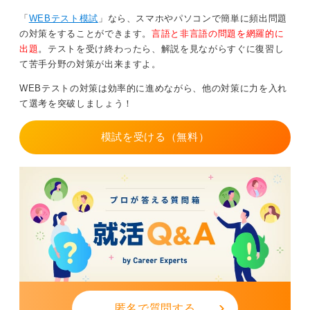
いと思います。文章力は一瞬で上達するものではないの
「
WEBテスト模試
」なら、スマホやパソコンで簡単に頻出問題
で、日頃から書くことに慣れておくのが長期的な準備と
の対策をすることができます。
言語と非言語の問題を網羅的に
して必要です。
出題
。テストを受け終わったら、解説を見ながらすぐに復習し
短期的な対策としては、作文が試験であるとわかった時
て苦手分野の対策が出来ますよ。
点で、面接で聞かれそうなこと（志望動機、自己PR、学
WEBテストの対策は効率的に進めながら、他の対策に力を入れ
生時代頑張ったことなど）をあえて文章で答える練習、
て選考を突破しましょう！
書く練習をするのが良いでしょう。
模試を受ける（無料）
0
匿名で質問する