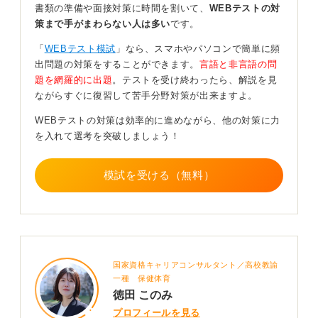
す。三つ目は社会問題系で、AI（人工知能）の進化につ
書類の準備や面接対策に時間を割いて、
WEBテストの対
いてなどがあります。
策まで手がまわらない人は多い
です。
型を決めて練習！ 文章にする経験を振り返っておこ
「
WEBテスト模試
」なら、スマホやパソコンで簡単に頻
う
出問題の対策をすることができます。
言語と非言語の問
題を網羅的に出題
。テストを受け終わったら、解説を見
ながらすぐに復習して苦手分野対策が出来ますよ。
対策は、文書構成を結論、次に理由、具体例、再結論と
いう形式で練習することが大切です。
WEBテストの対策は効率的に進めながら、他の対策に力
を入れて選考を突破しましょう！
特に自分の強みや志望動機について具体的なエピソード
の核を事前に整理しておきましょう。そうすれば、どの
テーマが出ても自分の経験に結びつけて書けます。
模試を受ける（無料）
作文対策はテーマの暗記ではなく、結論ファーストの論
理構成の習得が鍵です。この型を練習し、自信を持って
選考に臨んでください。
0
国家資格キャリアコンサルタント／高校教諭
一種 保健体育
徳田 このみ
プロフィールを見る