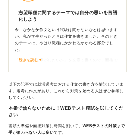
志望職種に関するテーマでは自分の思いを言語
化しよう
今、なかなか作文という試験は聞かないなとは思います
が、私が学生だったときは作文を書きました。そのとき
のテーマは、やはり職種にかかわるかかわる部分でし
た。
⋯続きを読む▼
「なぜその仕事がしたいか」を文章で書くので、面接で
口頭で話すことを文章にかかせるという意図や方法があ
ると思います。
口頭で話すのと文章にするのとでは言語化の仕方が違う
以下の記事では就活選考における作文の書き方を解説していま
ので、如何にいかに文章にして自分の気持ちを相手に伝
す。選考に作文があり、これから対策を始める人はぜひ参考に
えられるか、そして文章の構成がちゃんとできるかとい
してください。
うところを企業側は測りたいのではないかと思います。
本番で焦らないために！WEBテスト模試を試してくだ
さい
日頃から書く練習！ 出題テーマを予想しておこう
書類の準備や面接対策に時間を割いて、
WEBテストの対策まで
これに対しての備えは、付け焼き刃でできる対策ではな
手がまわらない人は多い
です。