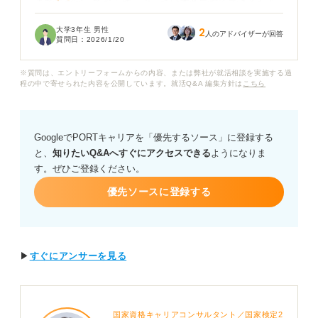
まで手が回っておらず、ぶっつけ本番で対応できるか心
配です。企業側は作文で私たちの何を評価したいのかも
大学3年生 男性
2
よくわかりません。
人のアドバイザーが回答
質問日：
2026/1/20
今まで出題されたことのあるテーマ例や、それに備えて
※質問は、エントリーフォームからの内容、または弊社が就活相談を実施する過
どのような準備をしておけば良いか、キャリアコンサル
程の中で寄せられた内容を公開しています。就活Q&A 編集方針は
こちら
タントの方にアドバイスをお願いします。特に、文章力
に自信がない私でもしっかり対策できるような、作文の
基本的な考え方についても教えていただけますか？
GoogleでPORTキャリアを「優先するソース」に登録する
と、
知りたいQ&Aへすぐにアクセスできる
ようになりま
す。ぜひご登録ください。
優先ソースに登録する
▶
すぐにアンサーを見る
国家資格キャリアコンサルタント／国家検定2