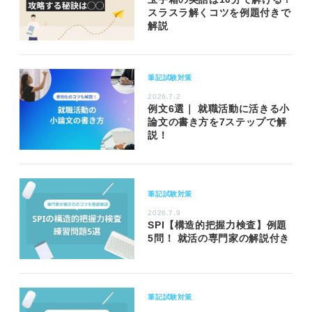
スラスラ解くコツを例題付きで
解説
筆記試験対策
2026.7.2
例文6選｜ 就職活動に活きる小
論文の書き方を7ステップで解
説！
筆記試験対策
2026.7.9
SPI【構造的把握力検査】例題
5問！ 就活の専門家の解説付き
筆記試験対策