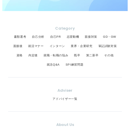
Category
書類選考
自己分析
自己PR
志望動機
面接対策
GD・GW
面接後
就活マナー
インターン
業界・企業研究
筆記試験対策
資格
内定後
就職・転職の悩み
既卒
第二新卒
その他
就活Q&A
SPI練習問題
Adviser
アドバイザー一覧
About Us