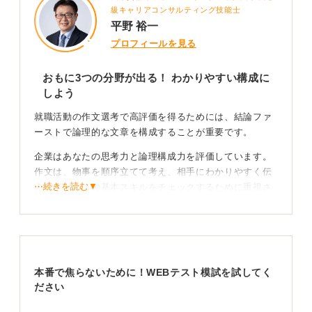
級キャリアコンサルティング技能士
平野 裕一
プロフィールを見る
おもに3つの分野が出る！ わかりやすい構成に
しよう
就職活動の作文選考で高評価を得るためには、結論ファ
ーストで論理的な文章を構成することが重要です。
企業はあなたの思考力と論理構成力を評価しています。
作文は、物事を順序立てて考え、相手にわかりやすく伝
⋯続きを読む▼
えるビジネスの基本スキルをチェックするために重視さ
れます。文章力よりも論理が明確であることが重要で
す。
出題テーマは、以下の3系統が進出する可能性がありま
す。
本番で焦らないために！WEBテスト模試を試してく
一つは自己PR系で、あなたが最も努力したことです。二
ださい
つ目は志望動機系で、入社後、当社で何がしたいかで