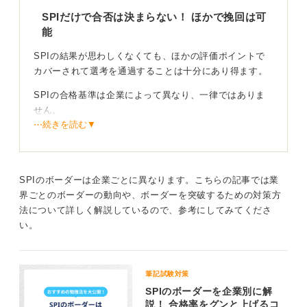
SPIだけで合否は決まらない！ ほかで挽回は可
能
SPIの結果が思わしくなくても、ほかの評価ポイントで
カバーされて選考を通過することは十分にあり得ます。
SPIの合格基準は企業によって異なり、一律ではありま
せん。
⋯続きを読む▼
人物重視の企業も多数！ あなたの強みを示そう
企業によっては、SPIの点数よりも「人物評価」や「面
SPIのボーダーは企業ごとに異なります。こちらの記事では業
接での対応」、「企業への志望度」、「コミュニケーシ
界ごとのボーダーの動向や、ボーダーを突破するための対策方
ョン能力」などをより重視するケースも多く見られま
法について詳しく解説しているので、参考にしてみてくださ
す。
い。
特に、書類選考や面接で高い評価を得ている場合、SPI
の結果が企業の設ける基準に多少届いていなくても、合
格となることは珍しくありません。
筆記試験対策
SPIのボーダーを企業別に解
したがって、SPIの結果に不安を感じていても、最後ま
説！ 合格率をグンと上げるコ