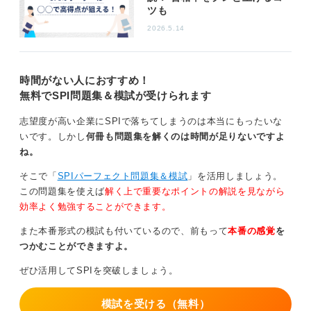
であきらめずに、自身のほかの強みを面接などでしっか
ツも
りとアピールすることが大切です。
2026.5.14
0
時間がない人におすすめ！
無料でSPI問題集＆模試が受けられます
志望度が高い企業にSPIで落ちてしまうのは本当にもったいな
いです。しかし
何冊も問題集を解くのは時間が足りないですよ
ね。
そこで「
SPIパーフェクト問題集＆模試
」を活用しましょう。
この問題集を使えば
解く上で重要なポイントの解説を見ながら
効率よく勉強することができます。
また本番形式の模試も付いているので、前もって
本番の感覚
を
つかむことができますよ。
ぜひ活用してSPIを突破しましょう。
模試を受ける（無料）