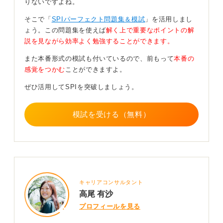
りないですよね。
少なくありません。
そこで「
SPIパーフェクト問題集＆模試
」を活用しまし
SPIの結果だけで合否が決まるわけではないので、ボロ
ょう。この問題集を使えば
解く上で重要なポイントの解
ボロだったとしても過度に落ち込む必要はないでしょ
説を見ながら効率よく勉強することができます。
う。
また本番形式の模試も付いているので、前もって
本番の
対策ができる学力検査の部分はしっかり準備し、適性検
感覚をつかむ
ことができますよ。
査は正直に回答するという気持ちで臨んでください。
ぜひ活用してSPIを突破しましょう。
0
模試を受ける（無料）
キャリアコンサルタント
高尾 有沙
プロフィールを見る