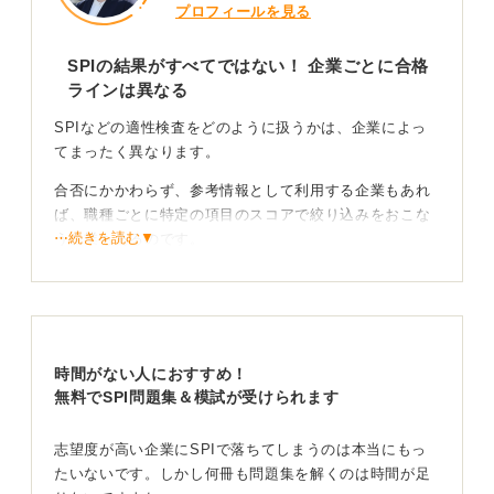
プロフィールを見る
SPIの結果がすべてではない！ 企業ごとに合格
ラインは異なる
SPIなどの適性検査をどのように扱うかは、企業によっ
てまったく異なります。
合否にかかわらず、参考情報として利用する企業もあれ
ば、職種ごとに特定の項目のスコアで絞り込みをおこな
⋯続きを読む▼
う企業もあるのです。
そのため、自身では「ボロボロだった」と感じていて
も、企業が重視する項目では基準値をクリアしていた、
という可能性も考えられます。
時間がない人におすすめ！
総合的な判断で合否が決まる場合もある！ できる限
無料でSPI問題集＆模試が受けられます
りの対策をして臨もう
志望度が高い企業にSPIで落ちてしまうのは本当にもっ
また、履歴書やエントリーシート（ES）の内容が素晴ら
たいないです。しかし何冊も問題集を解くのは時間が足
しく、SPIの結果をカバーして通過したというケースも