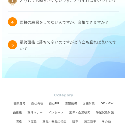
3
どうしても働きたくないです。どうすれば良いですか？
4
面接の練習をしてないんですが、合格できますか？
最終面接に落ちて辛いのですがどう立ち直れば良いです
5
か？
Category
書類選考
自己分析
自己PR
志望動機
面接対策
GD・GW
面接後
就活マナー
インターン
業界・企業研究
筆記試験対策
資格
内定後
就職・転職の悩み
既卒
第二新卒
その他