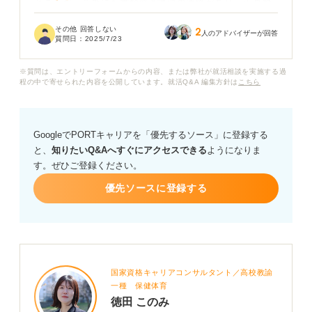
ところが、意外にも書類選考通過の連絡があり、正直驚
いています。
その他 回答しない
2
人のアドバイザーが回答
質問日：
2025/7/23
SPIがうまくいかなくても、ほかの評価項目で通過する
ことがあるのでしょうか？ もしそうなら、企業はどのよ
※質問は、エントリーフォームからの内容、または弊社が就活相談を実施する過
うなポイントを重視しているのか知りたいです。
程の中で寄せられた内容を公開しています。就活Q&A 編集方針は
こちら
GoogleでPORTキャリアを「優先するソース」に登録する
と、
知りたいQ&Aへすぐにアクセスできる
ようになりま
す。ぜひご登録ください。
優先ソースに登録する
国家資格キャリアコンサルタント／高校教諭
一種 保健体育
徳田 このみ