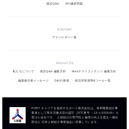
就活Q&A
SPI練習問題
Adviser
アドバイザー一覧
About Us
私たちについて
就活Q&A 編集方針
Webテストコンテンツ 編集方針
編集責任者メッセージ
D&Iの推進
就活対策資料&ツール一覧