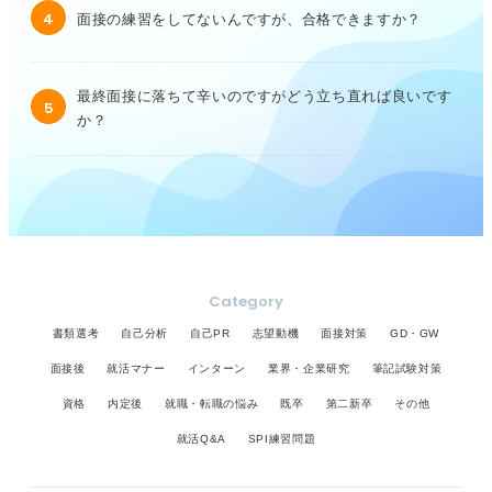
4
面接の練習をしてないんですが、合格できますか？
最終面接に落ちて辛いのですがどう立ち直れば良いです
5
か？
Category
書類選考
自己分析
自己PR
志望動機
面接対策
GD・GW
面接後
就活マナー
インターン
業界・企業研究
筆記試験対策
資格
内定後
就職・転職の悩み
既卒
第二新卒
その他
就活Q&A
SPI練習問題