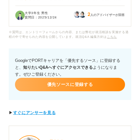
験のときもスーツを着ていくべきか迷っています。私服
で参加して問題はないでしょうか。
大学3年生 男性
2
人のアドバイザーが回答
質問日：
2025/12/24
もし私服で行く場合、どのような服装が適しているのか
具体的に知りたいです。ジーンズやスニーカーは避けた
※質問は、エントリーフォームからの内容、または弊社が就活相談を実施する過
ほうが良いでしょうか。
程の中で寄せられた内容を公開しています。就活Q&A 編集方針は
こちら
スーツで行ったほうが無難という意見も聞きますので、
一般的にはどちらが良いのか、キャリアコンサルタント
GoogleでPORTキャリアを「優先するソース」に登録する
の方の意見をお聞きしたいです。筆記試験に参加した皆
と、
知りたいQ&Aへすぐにアクセスできる
ようになりま
さんは、どのような服装で臨まれましたか。
す。ぜひご登録ください。
優先ソースに登録する
▶
すぐにアンサーを見る