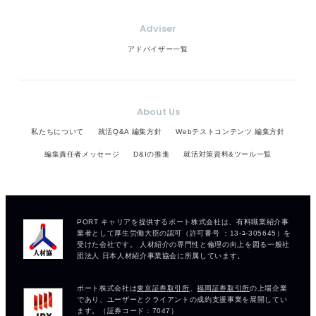
Adviser
アドバイザー一覧
About Us
私たちについて
就活Q&A 編集方針
Webテストコンテンツ 編集方針
編集責任者メッセージ
D&Iの推進
就活対策資料&ツール一覧