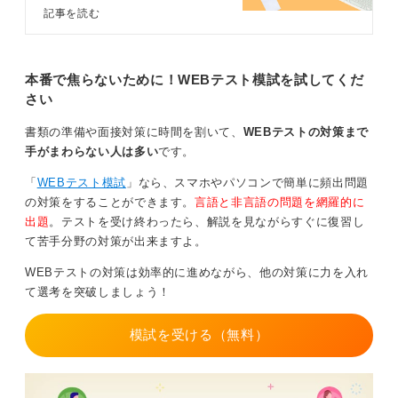
ーンの常識として不適切です。悪目立ちしてマイナスな
い」という就活生に向けて、記事で
記事を読む
はキャリアコンサルタントとともに
印象に残るのは避けるべきなので、浮かない服装を心が
筆記試験のおもな内容と効率的な対
けましょう。
策方法を解説します。例題も紹介す
るので実際の問題のイメージをつか
本番で焦らないために！WEBテスト模試を試してくだ
スーツでないにしても、シャツにきれいめのパンツやス
んで対策に活かしてくださいね。
さい
カート、靴はローファー程度に留めましょう。スニーカ
ーの場合も、厚底や派手なデザインは避けるのが望まし
書類の準備や面接対策に時間を割いて、
WEBテストの対策まで
いです。
手がまわらない人は多い
です。
0
「
WEBテスト模試
」なら、スマホやパソコンで簡単に頻出問題
の対策をすることができます。
言語と非言語の問題を網羅的に
出題
。テストを受け終わったら、解説を見ながらすぐに復習し
て苦手分野の対策が出来ますよ。
WEBテストの対策は効率的に進めながら、他の対策に力を入れ
て選考を突破しましょう！
模試を受ける（無料）