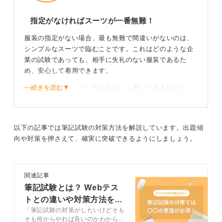
指定がなければスーツが一番無難！
服装の指定がない場合、最も無難で間違いがないのは、
シンプルなスーツで臨むことです。これはどのような企
業の試験であっても、相手に失礼のない服装であるた
め、安心して着用できます。
⋯続きを読む▼
ただ、「私服可」や「服装自由」と書いてある場合は、
無理にスーツを着る必要はありません。試験に集中でき
る服装で臨みましょう。何でも良いわけではなく、清潔
感のあるオフィスカジュアルを意識するのがおすすめで
以下の記事では筆記試験の対策方法を解説しています。出題傾
す。
向や対策を押さえて、確実に突破できるようにしましょう。
オフィスカジュアルを選ぶ際は会社にいて違和感が
ないかを考える
関連記事
筆記試験とは？ Webテス
選ぶ際は、その服装で会社に入って違和感がないかとい
トとの違いや対策方法を例
う基準をもとに判断しましょう。
「筆記試験の対策がしたいけどそも
題付きで解説
破れたジーンズや短パン、サンダルなどは、ビジネスシ
そも何からやれば良いのかわからな