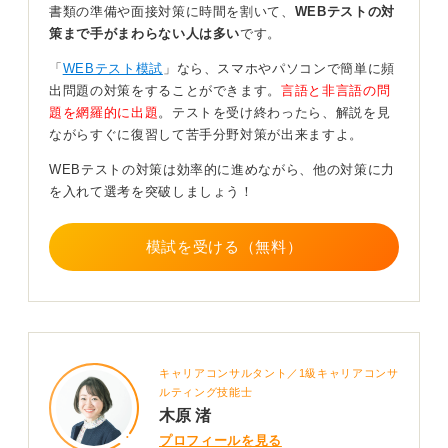
書類の準備や面接対策に時間を割いて、
WEBテストの対
策まで手がまわらない人は多い
です。
もし私服で参加する場合も、ジーンズやスニーカーでは
なく、オフィスカジュアルを基準にするのが最適です。
「
WEBテスト模試
」なら、スマホやパソコンで簡単に頻
出問題の対策をすることができます。
言語と非言語の問
シャツやブラウス、ニットなどの綺麗めなトップスに、
題を網羅的に出題
。テストを受け終わったら、解説を見
紺、黒、グレーのスラックスや膝丈のスカートなどを合
ながらすぐに復習して苦手分野対策が出来ますよ。
わせてみましょう。友達と出掛けるときのようなカジュ
アルすぎる服装は避けてください。
WEBテストの対策は効率的に進めながら、他の対策に力
を入れて選考を突破しましょう！
0
模試を受ける（無料）
キャリアコンサルタント／1級キャリアコンサ
ルティング技能士
木原 渚
プロフィールを見る