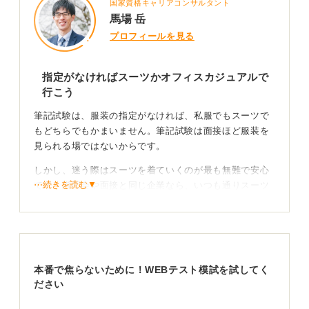
国家資格キャリアコンサルタント
馬場 岳
プロフィールを見る
指定がなければスーツかオフィスカジュアルで
行こう
筆記試験は、服装の指定がなければ、私服でもスーツで
もどちらでもかまいません。筆記試験は面接ほど服装を
見られる場ではないからです。
しかし、迷う際はスーツを着ていくのが最も無難で安心
⋯続きを読む▼
です。説明会や面接と同じ企業なら、いつも通りスーツ
にしておくことで自分がそわそわせずに済みます。
服装で余計な不安を抱える必要がないため、企業への敬
意を示すことができるスーツ姿を選んでおけば間違いあ
りません。
本番で焦らないために！WEBテスト模試を試してく
ださい
友達と遊ぶ服装はNG！ ジーンズやスニーカーは控え
る