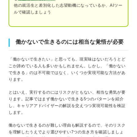
他の就活生と差別化した志望動機になっているか、AIツー
人とかかわるのが苦手
ルで確認しましょう
通勤・満員電車がつらい
働かないで生きるのには相当な覚悟が必要
自由な時間が取れないのがつらい
「働かないで生きる」ってどんな状況？ 実現可能な5つの
働かないで生きるのには相当な覚悟が必要
ノルマやプレッシャーが怖い
パターン
やりたくない業務を指示されるのが苦痛
①家族や配偶者の収入で暮らす
「働かないで生きたい」と思っても、現実味はないだろうとど
こか諦めている人も多いかもしれません。しかし、「働かない
働かないで生きるより低リスク！ 楽に生きるため
②不労所得で暮らす
で生きる」のは不可能ではなく、いくつか実現可能な方法があ
の7つの選択肢
ります。
③FIREして貯金で暮らす
選択肢①②「働かないで生きる」について
とはいえ、実行するのにはリスクがともない、相当な勇気が要
の解像度を上げる
④自給自足の生活をする
ります。記事ではまず働かないで生きる5つのパターンを紹介
選択肢③～⑥希望条件に合う仕事でストレ
し、キャリアアドバイザーの解説を交えつつ実現可能性を検証
⑤生活保護を受給する
スなく働く
します。
選択肢⑦収入を上げて資産形成してみる
働かないで生きるのが難しい理由も解説するので、そのリスク
10年以内に働かなくてもお金がもらえる時代が来るって本
を理解したうえでより選びやすい7つの生き方を確認しましょ
当？