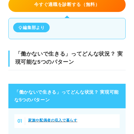
通勤・満員電車がつらい
今すぐ適職を診断する（無料）
自由な時間が取れないのがつらい
編集部より
ノルマやプレッシャーが怖い
やりたくない業務を指示されるのが苦痛
「働かないで生きる」ってどんな状況？ 実
働かないで生きるより低リスク！ 楽に生きるための7つの
現可能な5つのパターン
選択肢
選択肢①②「働かないで生きる」についての解像度を上げる
選択肢③～⑥希望条件に合う仕事でストレスなく働く
「働かないで生きる」ってどんな状況？ 実現可能
な5つのパターン
選択肢⑦収入を上げて資産形成してみる
働かないで生きるのを無理に目指すよりも自分に合う生き
家族や配偶者の収入で暮らす
方を探そう