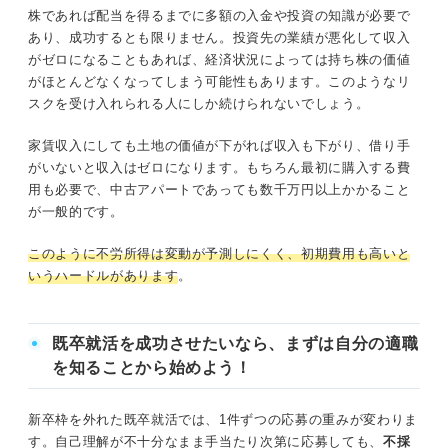
株であれば配当を得るまでに多額の入金や投資の知識が必要で
あり、成功するとも限りません。投資先の業績が悪化して収入
がゼロになることもあれば、経済状況によっては持ち株の価値
がほとんどなくなってしまう可能性もあります。このようなリ
スクを受け入れられる人にしか続けられないでしょう。
家賃収入にしても土地の価値が下がれば収入も下がり、借り手
がいないと収入はゼロになります。もちろん最初に購入する費
用も必要で、中古アパートであっても数千万円以上かかること
が一般的です。
このように不労所得は変動が予測しにくく、初期費用も高いと
いうハードルがあります
。
既卒就活を成功させたいなら、まずは自分の適職
を知ることから始めよう！
新卒枠を外れた既卒就活では、1件ずつの応募の重みが変わりま
す。自己理解が不十分なまま手当たり次第に応募しても、
不採