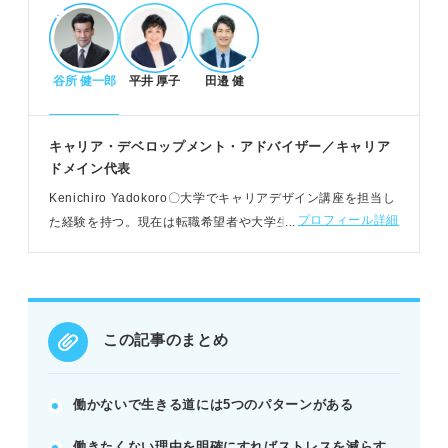
POINT：働かない生活は孤独や将来不安など精神的
ストレスも大きい。
谷所 健一郎
平井 厚子
田邉 健
「働きたくない」理由を明確にしストレスを減
らす
キャリア・デベロップメント・アドバイザー／キャリア
「働きたくない」と感じる具体的な理由を特定す
ドメイン代表
る。
Kenichiro Yadokoro〇大学でキャリアデザイン講座を担当し
人との関わりや通勤、プレッシャーなどストレス源
プロフィール詳細
た経験を持つ。現在は転職希望者や大学生向けの個別支援、
を特定する。
転職者向けのセミナー、採用担当者向けのセミナーのほか、
ストレス源を解消できる働き方（在宅、フレックス
書籍の執筆をおこなう
など）を検討。
POINT：ストレスの原因を解消すれば無理なく働き
続けられる可能性がある。
この記事のまとめ
低リスクで楽に生きるための具体的な行動
働かないで生きる道には5つのパターンがある
「働かない生き方」の解像度を上げ、体験で適性を
働きたくない理由を明確にすればストレスを減らす
確認する。