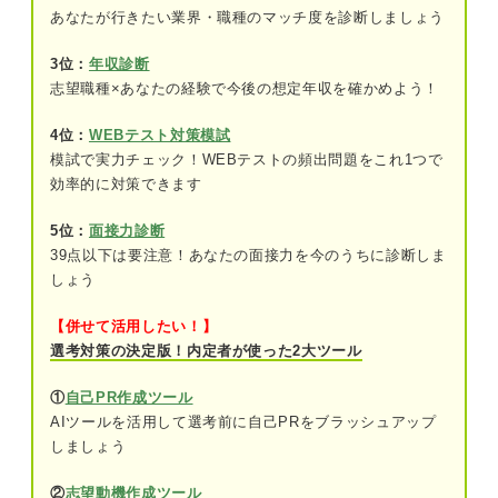
あなたが行きたい業界・職種のマッチ度を診断しましょう
10年以内に働かなくてもお金がもらえる時代が来
るって本当？
3位：
年収診断
志望職種×あなたの経験で今後の想定年収を確かめよう！
働かないで生きるのが現実的に難しい理由
①まったく働かないなら30歳時点でも6,000
4位：
WEBテスト対策模試
万程度は必要なため
模試で実力チェック！WEBテストの頻出問題をこれ1つで
効率的に対策できます
②社会的信用が低くなり生活に支障が出や
すいため
5位：
面接力診断
39点以下は要注意！あなたの面接力を今のうちに診断しま
③再就職する際にネックになるため
しょう
④不労所得を得るのは難しく安定しにくい
【併せて活用したい！】
ため
選考対策の決定版！内定者が使った2大ツール
⑤孤独や将来への不安などストレスが大き
①
自己PR作成ツール
いため
AIツールを活用して選考前に自己PRをブラッシュアップ
しましょう
働かないで生きたい人はまずは「働きたくない理
由」を明確にしよう
②
志望動機作成ツール