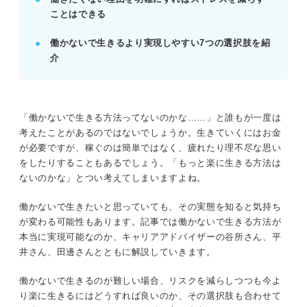
ことはできる
報酬の高い仕事や節約で必要な分だけ稼ぐ方法を検
討する。
働かないで生きるより実現しやすい7つの選択肢を紹
フリーランスや資産形成で働き方や収入源を多様化
介
する。
POINT：自分に合う働き方を見つけることが充実し
た生活につながる。
「働かないで生きる方法ってないのかな……」と誰もが一度は
考えたことがあるのではないでしょうか。生きていくにはお金
記事の該当箇所を見る
が必要ですが、稼ぐのは簡単ではなく、疲れたり理不尽な思い
働かないで生きるのには相当な覚悟が必要
をしたりすることもあるでしょう。「もっと楽に生きる方法は
「働かないで生きる」ってどんな状況？ 実現
ないのかな」とつい考えてしまいますよね。
可能な5つのパターン
10年以内に働かなくてもお金がもらえる時代
働かないで生きたいと思っていても、その実態を知ると気持ち
が来るって本当？
が変わる可能性もあります。記事では働かないで生きる方法が
働かないで生きるのが現実的に難しい理由
本当に実現可能なのか、キャリアアドバイザーの谷所さん、平
井さん、田邊さんとともに解説していきます。
※AIの特性上、間違いが含まれている場合があります。記事本文
働かないで生きるのが難しい場合、リスクを減らしつつも今よ
と併せてご確認ください。
り楽に生きるにはどうすれば良いのか、その選択肢も合わせて