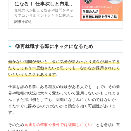
になる！ 仕事探しと市場
無職の人が抱える悩みや疑問をキャ
価値アップのコツ
リアコンサルタントとともに解消し
ていきます。記事では無職の人にお
記事を読む
すすめの仕事探しの方法も解説して
いるので、ぜひ参考にして後悔のな
い日々を過ごせるようにしてくださ
いね。
③再就職する際にネックになるため
働かない期間が長いと、仮に気分が変わったり資金が減ってき
たりしてもう一度働きたいと思っても、なかなか採用されにく
いというリスクもあります
。
仕事を辞める前にある程度の経験がある人でも、すでにその業
界や職種の状況は大きく変わっていて通用しないかもしれませ
ん。また採用側としても、組織になじみにくいのではないか、
またすぐに辞めるのではないかと懸念を抱く可能性がありま
す。
そのため
元通りの年収や条件では復職しにくい
ことを念頭に置