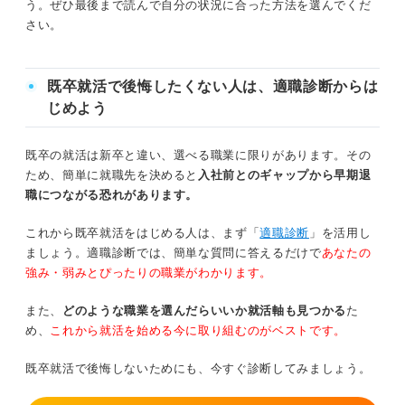
う。ぜひ最後まで読んで自分の状況に合った方法を選んでくだ
働かないで生きるのを無理に目指すよりも自分に合
さい。
う生き方を探そう
働かないで生きるのが現実的に難しい理由
①まったく働かないなら30歳時点でも6,000万程度は必要なた
既卒就活で後悔したくない人は、適職診断からは
め
じめよう
②社会的信用が低くなり生活に支障が出やすいため
既卒の就活は新卒と違い、選べる職業に限りがあります。その
ため、簡単に就職先を決めると
入社前とのギャップから早期退
③再就職する際にネックになるため
職につながる恐れがあります。
④不労所得を得るのは難しく安定しにくいため
これから既卒就活をはじめる人は、まず「
適職診断
」を活用し
ましょう。適職診断では、簡単な質問に答えるだけで
あなたの
⑤孤独や将来への不安などストレスが大きいため
強み・弱みとぴったりの職業がわかります。
働かないで生きたい人はまずは「働きたくない理由」を明
また、
どのような職業を選んだらいいか就活軸も見つかる
た
確にしよう
め、
これから就活を始める今に取り組むのがベストです。
人とかかわるのが苦手
既卒就活で後悔しないためにも、今すぐ診断してみましょう。