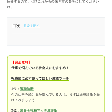
紹介するので、ぜひこれからの働き方の参考にしてください
ね。
目次
働かないで生きるのには相当な覚悟が必要
「働かないで生きる」ってどんな状況？ 実現可能
な5つのパターン
【完全無料】
①家族や配偶者の収入で暮らす
仕事で悩んでいる社会人におすすめ！
②不労所得で暮らす
転職前に必ず使ってほしい厳選ツール
③FIREして貯金で暮らす
1位：
適職診断
今の仕事を続けるか悩んでいる人は、まずは適職診断を受
④自給自足の生活をする
けてみましょう
⑤生活保護を受給する
2位：
業界＆職種マッチ度診断