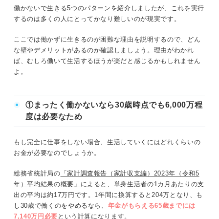
働かないで生きる5つのパターンを紹介しましたが、これを実行
するのは多くの人にとってかなり難しいのが現実です。
ここでは働かずに生きるのが困難な理由を説明するので、どん
な壁やデメリットがあるのか確認しましょう。理由がわかれ
ば、むしろ働いて生活するほうが楽だと感じるかもしれません
よ。
①まったく働かないなら30歳時点でも6,000万程
度は必要なため
もし完全に仕事をしない場合、生活していくにはどれくらいの
お金が必要なのでしょうか。
総務省統計局の
「家計調査報告（家計収支編）2023年（令和5
年）平均結果の概要」
によると、単身生活者の1カ月あたりの支
出の平均は約17万円です。1年間に換算すると204万となり、も
し30歳で働くのをやめるなら、
年金がもらえる65歳までには
7,140万円必要
という計算になります。