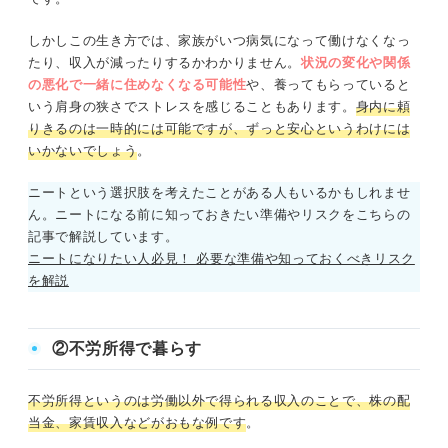
しかしこの生き方では、家族がいつ病気になって働けなくなっ
たり、収入が減ったりするかわかりません。
状況の変化や関係
の悪化で一緒に住めなくなる可能性
や、養ってもらっていると
いう肩身の狭さでストレスを感じることもあります。
身内に頼
りきるのは一時的には可能ですが、ずっと安心というわけには
いかないでしょう
。
ニートという選択肢を考えたことがある人もいるかもしれませ
ん。ニートになる前に知っておきたい準備やリスクをこちらの
記事で解説しています。
ニートになりたい人必見！ 必要な準備や知っておくべきリスク
を解説
②不労所得で暮らす
不労所得というのは労働以外で得られる収入のことで、株の配
当金、家賃収入などがおもな例です
。