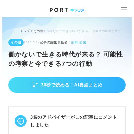
トップ
その他
働かないで生きる時代が来る？ 可能性の考察と今できる7つの行動
その他
記事の編集責任者：
熊野 公俊
2026.5.14
働かないで生きる時代が来る？ 可能性
の考察と今できる7つの行動
30秒で読める！AI要点まとめ
働かない生き方の現実と覚悟の必要性
働かない生き方には5つのパターンがあるが、それ
ぞれリスクを伴う。
完全に働かないには多額の資金と社会的信用の確保
3名のアドバイザーがこの記事にコメント
が課題。
不労所得やベーシックインカムも安定的な収入源と
しました
しては難しい。