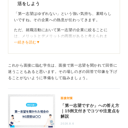
活をしよう
う「願望成就」に続いていただければと思います。
「第一志望はゆずれない」という強い気持ち、素晴らし
1
いですね。その企業への熱意が伝わってきます。
ただ、就職活動において第一志望の企業に絞ることに
は、メリットとデメリットの両面があると考えられま
⋯続きを読む▼
す。
まずメリットについてですが、やはり第一志望の企業に
的を絞ることで、その企業に対する自身の熱意や志望度
の高さを、より集中的かつ効果的に示すことができると
これから面接に臨む学生は、面接で第一志望を聞かれて回答に
いう点が挙げられます。
迷うこともあると思います。その場しのぎの回答で印象を下げ
ることがないように準備をして臨みましょう。
また、一つの企業に選考準備の時間を全て投入できるた
め、結果として企業研究や面接対策の質が格段に高まる
ことも期待できます。
面接対策
一方で懸念としては、万が一、その第一志望の企業にご
「第一志望ですか」への答え方
縁がなかった場合に、次の企業を探し始めるための準備
｜15例文付きでコツや注意点を
解説
が大きく遅れてしまうリスクがあるという点です。
2026.8.6
さらに、一つの企業に集中しすぎることで視野が狭くな