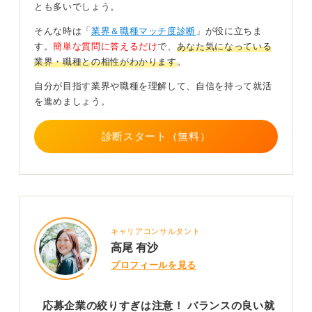
とも多いでしょう。
そんな時は「
業界＆職種マッチ度診断
」が役に立ちま
す。
簡単な質問に答えるだけ
で、
あなた気になっている
強い意志と視野の広さで内定を目指そう！
業界・職種との相性がわかります
。
今となって思うのは、滑り止めの願書を作成することに
自分が目指す業界や職種を理解して、自信を持って就活
も抵抗を感じていた中での出願だったため、かえって
を進めましょう。
「絶対に第一志望に受かる！」というモチベーションが
アップし、合格という願望成就につながったのかもしれ
診断スタート（無料）
ないということです。
また、比較対象があることで、第一志望の進路がさらに
魅力的に思えることもあるでしょう。一方で、新たな道
にスポットが当たることもあります。
これらのことから、現実的なアクションとしては視野を
キャリアコンサルタント
広げた就職活動をする。マインド的には、「第一志望は
高尾 有沙
ゆずれない」という信念を持ち、そこにつながる努力を
プロフィールを見る
続けるといった気持ちの住み分けをするとよいと思われ
ます。
応募企業の絞りすぎは注意！ バランスの良い就
ぜひ、こちらのアドバイスを参考に、第一志望合格とい