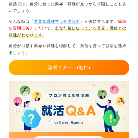
第一志望への強い思いは大切にしつつも、多角的な視点
就活では、自分に合った業界・職種が見つからず悩むことも多
を持って就職活動を進めていくことが、最終的に自身に
いでしょう。
とって最良の結果につながると信じています。
そんな時は「
業界＆職種マッチ度診断
」が役に立ちます。
簡単
な質問に答えるだけ
で、
あなた気になっている業界・職種との
1
相性がわかります
。
自分が目指す業界や職種を理解して、自信を持って就活を進め
ましょう。
診断スタート(無料)