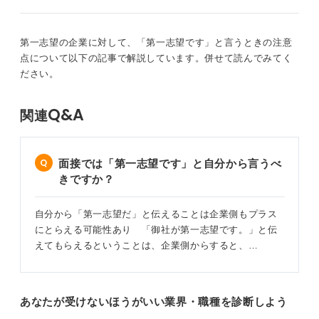
ってしまい、自身の本来の性質や強み、あるいは長期的
なキャリア志向に本当に合致する他の優良な企業を見逃
第一志望の企業に対して、「第一志望です」と言うときの注意
してしまう可能性も否定できません。
点について以下の記事で解説しています。併せて読んでみてく
ださい。
軸は持ちつつ視野も広く！ 最良の企業を見つけよう
Q&A
結論としては、第一志望の企業を就職活動の軸としつつ
関連
も、第二志望、第三志望の企業も視野に入れ、並行して
検討を進めるという、バランスの取れた進め方がおすす
めです。
面接では「第一志望です」と自分から言うべ
きですか？
学生の皆さんからは普段なかなかみえにくいBtoB（企業
間取引）ビジネスをおこなっている企業のなかにも、自
身の志向性や価値観に驚くほど合致する業界や企業がみ
自分から「第一志望だ」と伝えることは企業側もプラス
つかる可能性は十分にあります。
にとらえる可能性あり 「御社が第一志望です。」と伝
えてもらえるということは、企業側からすると、…
私のこれまでの調査による分析、そして多くの事例をみ
てきた経験から言えるのは、視野を広げて情報収集をし
てみることで、思わぬ素晴らしい出会いがあるかもしれ
ないということです。
あなたが受けないほうがいい業界・職種を診断しよう