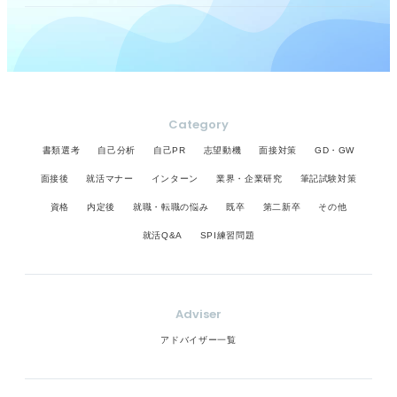
Category
書類選考
自己分析
自己PR
志望動機
面接対策
GD・GW
面接後
就活マナー
インターン
業界・企業研究
筆記試験対策
資格
内定後
就職・転職の悩み
既卒
第二新卒
その他
就活Q&A
SPI練習問題
Adviser
アドバイザー一覧