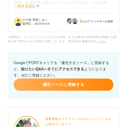
現在、ある企業が気になっているのですが、その企業一
⋯続きを読む▼
本に絞ってしまうと仮に落ちてしまった場合に行ける企
業がなくなってしまわないか心配です。
その他 回答しない
2
人のアドバイザーが回答
質問日：
2025/5/24
就活において、「第一志望はゆずれない」という強い気
持ちを持ち、その企業に最初から絞って就活を進めるこ
※質問は、エントリーフォームからの内容、または弊社が就活相談を実施する過
とのメリット・デメリットは何でしょうか？
程の中で寄せられた内容を公開しています。就活Q&A 編集方針は
こちら
また、もし第一志望に対するこだわりが強い場合でも、
視野を広げてほかの企業も検討するべきなのでしょう
GoogleでPORTキャリアを「優先するソース」に登録する
か？
と、
知りたいQ&Aへすぐにアクセスできる
ようになりま
す。ぜひご登録ください。
優先ソースに登録する
国家資格キャリアコンサルタント／メンタル
心理カウンセラー