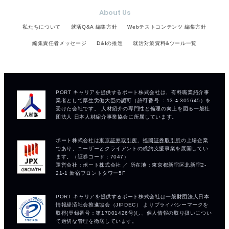
About Us
私たちについて
就活Q&A 編集方針
Webテストコンテンツ 編集方針
編集責任者メッセージ
D&Iの推進
就活対策資料&ツール一覧