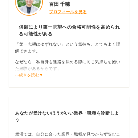
百田 千穂
プロフィールを見る
併願により第一志望への合格可能性を高められ
る可能性がある
「第一志望はゆずれない」という気持ち、とてもよく理
解できます。
なぜなら、私自身も進路を決める際に同じ気持ちを抱い
た経験があるからです。
⋯続きを読む▼
私の場合は高校進学の時でしたが、どうしても第一志望
の国立大学付属高校に進みたかったのです。
単願でいくと宣言した私に、進路指導の先生からは「浪
人したら俺の首が飛ぶ」と泣きつかれ、多くの大人たち
から「頼むから併願にしてくれ」と言われました。
あなたが受けないほうがいい業界・職種を診断しよ
う
それでも私の気持ちは変わることなく、第一志望への熱
量は増すばかりでしたが、結果として大人たちの言い分
就活では、自分に合った業界・職種が見つからず悩むこ
をのみ併願での受験となりました。