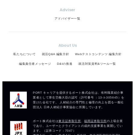
Adviser
アドバイザー一覧
About Us
私たちについて
就活Q&A 編集方針
Webテストコンテンツ 編集方針
編集責任者メッセージ
D&Iの推進
就活対策資料&ツール一覧