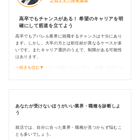
プロフィールを見る
高卒でもチャンスがある！ 希望のキャリアを明
確にして筋道を立てよう
高卒でもアパレル業界に就職するチャンスは十分にあり
ます。しかし、大卒の方とは初任給が異なるケースが多
いです。またキャリア選択のうえで、制限がある可能性
はあります。
⋯続きを読む▼
マーチャンダイザー（MD）やバイヤー、企画、デザイナ
ー、パタンナー、広報といった販売職以外の職種は、大
卒に限定されている場合もあるのが実態です。
そのため、アパレル業界で何をしたいのかを明確にして
おくことはとても重要です。販売職を目指すのであれ
あなたが受けないほうがいい業界・職種を診断しよ
ば、キャリアアップの道筋は比較的はっきりしていま
う
す。
店長を経てスーパーバイザー（SV）やエリアマネージャ
就活では、自分に合った業界・職種が見つからず悩むこ
ー、あるいは営業職へと進むのが一般的です。販売職以
とも多いでしょう。
外を目指すのであれば、それぞれに専門性が求められる