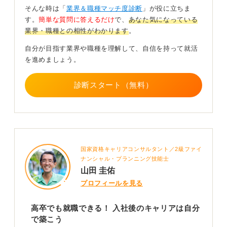
ため、基礎知識を事前に習得しておくことをおすすめし
そんな時は「
業界＆職種マッチ度診断
」が役に立ちま
ます。
す。
簡単な質問に答えるだけ
で、
あなた気になっている
業界・職種との相性がわかります
。
販売職として役立つ資格としては、
販売士
が挙げられま
す。また、ファッション系の知識として役立つのは
色彩
自分が目指す業界や職種を理解して、自信を持って就活
検定
です。最近では、
パーソナルカラー
や
骨格診断
の知
を進めましょう。
識を持っているケースが増えています。
診断スタート（無料）
これらの知識を一通り学んでおくと顧客との円滑なコミ
ュニケーションにつながり、自分の大きな強みにもなる
と言えます。
活躍できるか判断するためには他者にどう働きかけ
るのが好きか考えよう
国家資格キャリアコンサルタント／2級ファイ
ナンシャル・プランニング技能士
また、未経験から挑戦できるかと不安に思う人もいるか
山田 圭佑
もしれませんが、未経験からでもアパレル業界への就職
プロフィールを見る
は可能です。ただし、「自分矢印」ではないマインドが
好まれることは覚えておいてください。
高卒でも就職できる！ 入社後のキャリアは自分
で築こう
「自分が服を好き」という気持ちだけで終わらず、顧客