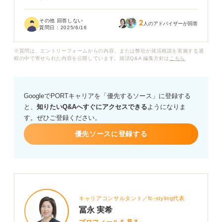
求人を見ても「高卒以上」という条件のものはあります
が、実際には大卒の方が待遇などは良いのかなと不安で
その他 回答しない
2
す。またどのような仕事内容になるのか、キャリアアッ
人のアドバイザーが回答
質問日：
2025/6/16
プは望めるのかなど、不安が不安を生んでいます。販売
職が中心になるのでしょうか？
※質問は、エントリーフォームからの内容、または弊社が就活相談を実施する過
程の中で寄せられた内容を公開しています。就活Q&A 編集方針は
こちら
体力面や、土日休みが取りにくいといった話も聞くの
で、本当に就職して良いか悩んでいます。
GoogleでPORTキャリアを「優先するソース」に登録する
高卒でアパレル業界に就職するにあたって、有利になる
と、
知りたいQ&Aへすぐにアクセスできる
ようになりま
スキルや資格があれば教えていただきたいです。また、
す。ぜひご登録ください。
未経験でも挑戦できるのか、もし可能であれば、どのよ
うな心構えで就職活動に臨むべきかアドバイスをお願い
優先ソースに登録する
します。
高卒からアパレル業界で活躍されている方の例などあれ
ば、ぜひ参考にさせてください。
キャリアコンサルタント／fc-styling代表
冨永 実希