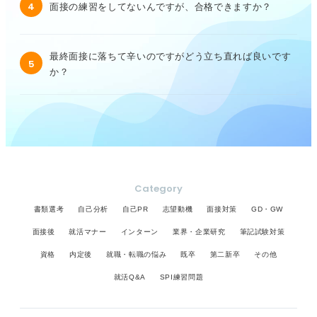
4
面接の練習をしてないんですが、合格できますか？
最終面接に落ちて辛いのですがどう立ち直れば良いです
5
か？
Category
書類選考
自己分析
自己PR
志望動機
面接対策
GD・GW
面接後
就活マナー
インターン
業界・企業研究
筆記試験対策
資格
内定後
就職・転職の悩み
既卒
第二新卒
その他
就活Q&A
SPI練習問題