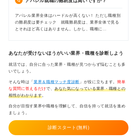
アパレル就職の難易度は高いですか？
面接において、色に対する感度や知識をアピールする材
料があれば、採用担当側も接客時の再現性をイメージし
アパレル業界全体はハードルが高くない！ ただし職種別
やすいためおすすめです。
の難易度は要チェック 就職難易度は、業界全体で見る
とそれほど高くはありません。しかし、職種に…
0
あなたが受けないほうがいい業界・職種を診断しよう
就活では、自分に合った業界・職種が見つからず悩むことも多
いでしょう。
そんな時は「
業界＆職種マッチ度診断
」が役に立ちます。
簡単
な質問に答えるだけ
で、
あなた気になっている業界・職種との
相性がわかります
。
自分が目指す業界や職種を理解して、自信を持って就活を進め
ましょう。
診断スタート(無料)