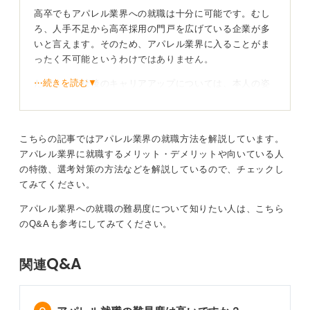
に喜ばれる提案ができるセンス、そして顧客が喜んでく
高卒でもアパレル業界への就職は十分に可能です。むし
れることを自分自身の喜びと感じられることが、アパレ
ろ、人手不足から高卒採用の門戸を広げている企業が多
ル業界で長く活躍できる人に共通する特徴です。
いと言えます。そのため、アパレル業界に入ることがま
ったく不可能というわけではありません。
アパレル業界でのキャリアを考えているのなら、まずは
自分の「好き」をどのように仕事につなげたいかを具体
⋯続きを読む▼
ただし、入社後のキャリアアップについては、本人の姿
的に考えてみましょう。
勢、努力、そして会社の方針次第です。これは入社して
から状況を見て、自分の力で切り開いていく必要があり
0
ます。
こちらの記事ではアパレル業界の就職方法を解説しています。
周りの先輩社員がどのようなキャリアを築いているかを
アパレル業界に就職するメリット・デメリットや向いている人
観察しながら、自分の理想のキャリアを見つけていくよ
の特徴、選考対策の方法などを解説しているので、チェックし
うにしましょう。
てみてください。
アパレル業界への就職の難易度について知りたい人は、こちら
業務での再現性をイメージしやすい資格やスキルが
のQ&Aも参考にしてみてください。
おすすめ！
Q&A
関連
また、有利になるスキルや資格については、
色彩検定
が
挙げられます。顧客に対して、色の組み合わせ方を提案
する場面もあると考えられます。