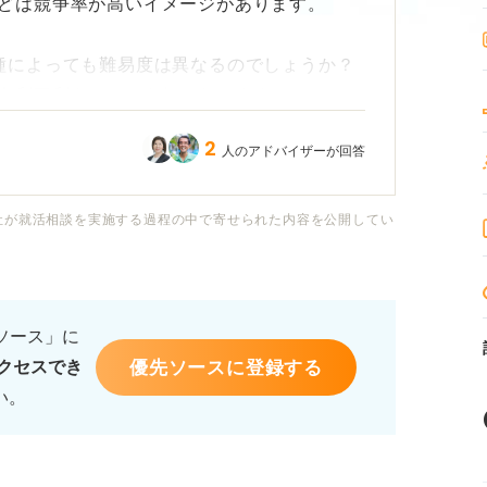
どは競争率が高いイメージがあります。
種によっても難易度は異なるのでしょうか？
有利不利あるのかも気になります。
2
人のアドバイザーが回答
や、内定を得るために必要な対策などについ
方に詳しくお伺いしたいです。
社が就活相談を実施する過程の中で寄せられた内容を公開してい
を成功させているのか、その特徴なども教え
るソース」に
優先ソースに登録する
クセスでき
い。