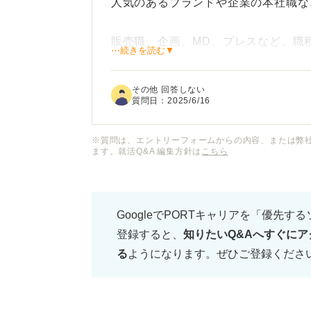
人気のあるブランドや企業の本社職な
販売職、企画、MD、プレスなど、職
⋯続きを読む▼
また、学歴やこれまでの経験によって
その他 回答しない
アパレル業界の就職のリアルな難易度
質問日：
2025/6/16
て、プロのキャリアコンサルタントの
※質問は、エントリーフォームからの内容、または弊
ます。就活Q&A 編集方針は
こちら
どのような人がアパレル業界への就職
ていただけると参考になります。
GoogleでPORTキャリアを「優先す
登録すると、
知りたいQ&Aへすぐにア
る
ようになります。ぜひご登録くださ