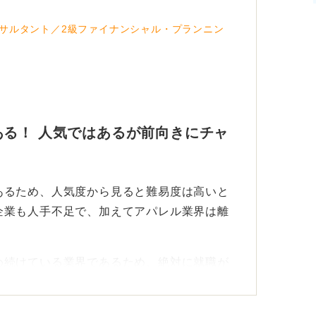
が求められます。
サルタント／2級ファイナンシャル・プランニン
種に対する考えが明確で、どのように貢献で
ずは、どのような職種があるのか、それぞれ
求められるのかを調べてみましょう。
る！ 人気ではあるが前向きにチャ
あるため、人気度から見ると難易度は高いと
企業も人手不足で、加えてアパレル業界は離
め続けている業界であるため、絶対に就職が
職に関しては離職率の高さが顕著であるた