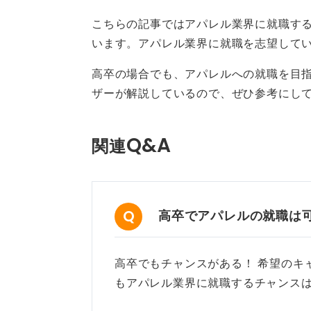
学歴の差もなくなる傾向にあ
こちらの記事ではアパレル業界に就職す
います。アパレル業界に就職を志望して
また、アパレル業界に限らず、社会
高卒の場合でも、アパレルへの就職を目指
く兆候にあると、キャリアコンサル
ザーが解説しているので、ぜひ参考にし
むしろ、高卒のほうが大卒よりも4
戦力として活躍できる可能性がある
Q&A
関連
学歴による制限が緩和されつつあり
っています。業界としても積極的に
レンジしてみてくださいね。
高卒でアパレルの就職は
高卒でもチャンスがある！ 希望のキ
0
もアパレル業界に就職するチャンス