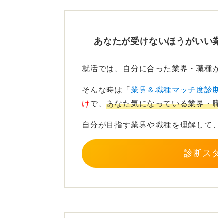
と有利に働くことが多いでしょう。
一方で販売職は、販売経験がなくて
あなたが受けないほうがいい
もらいたいという他者への貢献意欲
本位ではなく、常に顧客を第一に考
就活では、自分に合った業界・職種
アパレル業界での内定を掴む
そんな時は「
業界＆職種マッチ度診
け
で、
あなた気になっている業界・
このように、職種によって求められ
自分が目指す業界や職種を理解して
たいのか、どのような自分になりた
すめします。
診断ス
内定を得るために必要な対策として
ように貢献したいのかを明確にし、
うに表現することです。
たとえば、「自分がデザインした服を