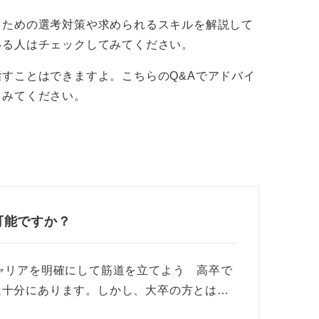
る！ 諦めずに挑戦していこう
るための選考対策や求められるスキルを解説して
いる人はチェックしてみてください。
全体で学歴による差はほとんどなくなってい
すことはできますよ。こちらのQ&Aでアドバイ
タントとして強く感じています。
てみてください。
年間多く実務経験を積めるため、若くして即
のです。
、アパレル業界へ就職できるチャンスも広が
人材を募集しているため、ぜひ前向きにチャ
可能ですか？
ャリアを明確にして筋道を立てよう 高卒で
は十分にあります。しかし、大卒の方とは…