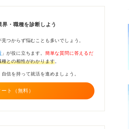
もチャレンジしやすい職種で、顧客に喜んで
業界・職種を診断しよう
が高い人が求められる傾向にあります。自分
えて行動できることが大切です。
が見つからず悩むことも多いでしょう。
には「願望×貢献」を明確にしよう
断
」が役に立ちます。
簡単な質問に答えるだ
職種との相性がわかります
。
るものが異なるため、アパレル業界で何をし
、自信を持って就活を進めましょう。
いのかを具体的に言語化してみることをおす
タート（無料）
は、その企業で何をやりたいのか、誰にどの
そのためにその職種を選んだことが伝わるよ
広めたい」や「○○な人に着てほしい」と