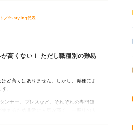
c-styling代表
が高くない！ ただし職種別の難易
れほど高くはありません。しかし、職種によ
ます。
パタンナー、プレスなど、それぞれの専門知
が集まるため非常に人気が高く、一握りの人
傾向にあるので、何かしらの専門知識がある