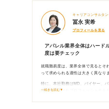
キャリアコンサルタント／f
冨永 実希
プロフィールを見る
アパレル業界全体はハードル
度は要チェック
就職難易度は、業界全体で見るとそ
って求められる適性は大きく異なり
特に、本社勤務はMD、バイヤー、
⋯続きを読む▼
識を身に付けたプロフェッショナル
だけが到達できるポジションです。
新卒採用の場合、競争率が高くなる