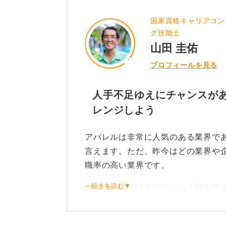
いった具体的なイメージを持つこと
国家資格キャリアコン
実際に内定を得ている人は、その職
グ技能士
きるかを具体的に語れています。ま
山田 圭佑
の職種でどのようなスキルや経験が
プロフィールを見る
0
人手不足ゆえにチャンスがあ
レンジしよう
アパレルは非常に人気のある業界で
言えます。ただ、昨今はどの業界や
職率の高い業界です。
⋯続きを読む▼
つまり、人気はありつつも人材を求
できないとは言えません。特に販売
め、比較的ハードルが低いです。