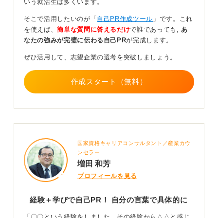
いう就活生は多くいます。
次に、深掘りした経験のなかから、自分の強みが発揮さ
れた場面を選び出し、それが企業の求める人物像とどう
そこで活用したいのが「
自己PR作成ツール
」です。これ
結びつくのかを意識して整理します。
を使えば、
簡単な質問に答えるだけ
で誰であっても,
あ
なたの強みが完璧に伝わる自己PR
が完成します。
たとえば、「目標達成のために主体的に行動し、実際に
成果を出した」といった具体的なエピソードを挙げるこ
ぜひ活用して、志望企業の選考を突破しましょう。
とで、説得力が生まれます。
さらに、インターンシップで得た成果を、できるだけ具
作成スタート（無料）
体的に言葉にして伝えることが大切です。
「〇〇の知識を習得し、それを活かして△△の業務に貢
献した」といったように、目に見える変化や成果を示す
ことで、経験の価値がより際立ちます。
国家資格キャリアコンサルタント／産業カウ
インターンの経験を入社後にどうつなげるかで差別
ンセラー
化
増田 和芳
プロフィールを見る
最後に、インターンで得た学びを将来の仕事にどう活か
すかを述べることで、自己PRに一貫性が生まれます。
経験＋学びで自己PR！ 自分の言葉で具体的に
「貴社では〇〇のスキルを活かし、△△の業務で貢献し
「〇〇という経験をしました。その経験から△△と感じ
たい」といった形で、企業への関心や具体的な意欲を示