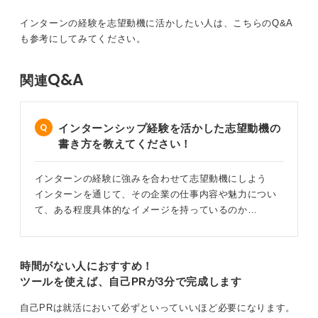
を作成し、他の学生と差別化して面
「貴社の〇〇という点に魅力を感じました」だけでは、
接を突破しましょう。
インターンの経験を志望動機に活かしたい人は、こちらのQ&A
正直なところあまり伝わりません。
も参考にしてみてください。
「〇〇という点に魅力を感じ、入社後は△△という形で
貢献したいと考えております」といったように、具体的
Q&A
関連
な行動に結びつけて締めくくることを意識すると良いで
す。
インターンでの社員の印象が非常に良く、それが志望理
インターンシップ経験を活かした志望動機の
由の一つになることもあるかと思います。
書き方を教えてください！
その場合は、「社員の方々の〇〇という点に感銘を受
け、私も貴社の一員として△△に取り組みたいと強く思
インターンの経験に強みを合わせて志望動機にしよう
いました」というように、その良い印象が自分のやりた
インターンを通じて、その企業の仕事内容や魅力につい
いことにどう繋がったのかを具体的に述べることが大切
て、ある程度具体的なイメージを持っているのか…
です。
0
時間がない人におすすめ！
ツールを使えば、自己PRが3分で完成します
自己PRは就活において必ずといっていいほど必要になります。