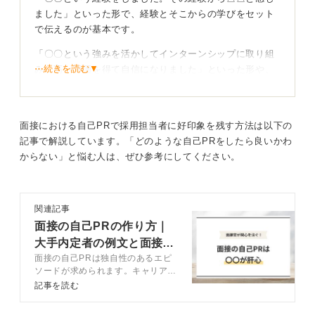
ました」といった形で、経験とそこからの学びをセット
すことが効果的です。
で伝えるのが基本です。
このように、インターンシップの経験をただ紹介するの
「〇〇という強みを活かしてインターンシップに取り組
ではなく、自分の成長や強み、将来の展望と結びつけて
⋯続きを読む▼
み、高い評価を得て自信になりました」といった形や、
論理的に展開することで、採用担当者の心に残る自己PR
逆に「うまくいかなかった経験から〇〇を学びました」
を作成することができます。
というように、失敗をプラスに転換する書き方も有効だ
といえます。
0
面接における自己PRで採用担当者に好印象を残す方法は以下の
エピソードは、サークル活動、部活動、研究、アルバイ
記事で解説しています。「どのような自己PRをしたら良いかわ
トなど、アピールポイントに繋がる具体的なエピソード
からない」と悩む人は、ぜひ参考にしてください。
を盛り込みましょう。ただし、誰もが経験するようなあ
りふれたアルバイト内容では差別化が難しい場合があり
ます。
関連記事
面接の自己PRの作り方｜
自分の言葉で具体的に記述することが重要です。
大手内定者の例文と面接官
面接の自己PRは独自性のあるエピ
自分の経験に企業の魅力を重ねて伝えよう
の評価基準も公開
ソードが求められます。キャリアコ
ンサルタントが自己PRで盛り込む
記事を読む
また、「入社したら何をやってみたいか」「どのような
べき内容や作成方法を例文と解説。
貢献をしたいか」を明確にすることもポイントです。
記事を参考に独自性のある自己PR