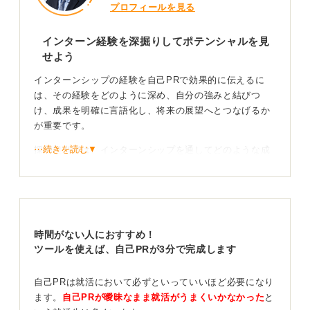
プロフィールを見る
インターン経験を深掘りしてポテンシャルを見
せよう
インターンシップの経験を自己PRで効果的に伝えるに
は、その経験をどのように深め、自分の強みと結びつ
け、成果を明確に言語化し、将来の展望へとつなげるか
が重要です。
⋯続きを読む▼
採用担当者は、インターンシップを通してどのような成
長を遂げたのか、そしてその成長が入社後にどう活かさ
れるのかを知りたいと考えています。
まず、自分が取り組んだ業務の内容や役割、直面した困
難とその乗り越え方、そこから得た気づきなどを具体的
時間がない人におすすめ！
に書き出し、経験を「見える化」することから始めまし
ツールを使えば、自己PRが3分で完成します
ょう。
このプロセスによって、単なる体験談にとどまらず、実
自己PRは就活において必ずといっていいほど必要になり
践を通じて得た学びが明確になります。
ます。
自己PRが曖昧なまま就活がうまくいかなかった
と