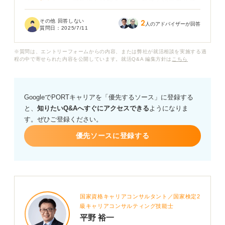
インターンシップで得た経験を、自分の強みや能力と結
びつけてアピールするにはどうすれば良いでしょうか？
その他 回答しない
2
人のアドバイザーが回答
質問日：
2025/7/11
採用担当者に響くような、インターンシップ経験に基づ
いた自己PRを作成するための具体的なアドバイスをお願
※質問は、エントリーフォームからの内容、または弊社が就活相談を実施する過
いします。
程の中で寄せられた内容を公開しています。就活Q&A 編集方針は
こちら
GoogleでPORTキャリアを「優先するソース」に登録する
と、
知りたいQ&Aへすぐにアクセスできる
ようになりま
す。ぜひご登録ください。
優先ソースに登録する
国家資格キャリアコンサルタント／国家検定2
級キャリアコンサルティング技能士
平野 裕一