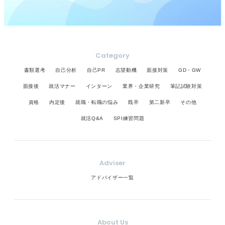
Category
書類選考
自己分析
自己PR
志望動機
面接対策
GD・GW
面接後
就活マナー
インターン
業界・企業研究
筆記試験対策
資格
内定後
就職・転職の悩み
既卒
第二新卒
その他
就活Q&A
SPI練習問題
Adviser
アドバイザー一覧
About Us