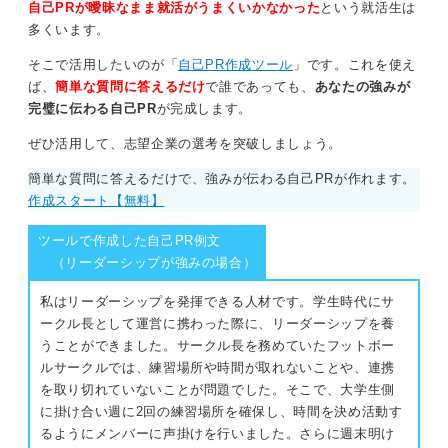
自己PRが曖昧なまま就活がうまくいかなかった
という就活生は
多くいます。
そこで活用したいのが「
自己PR作成ツール
」です。これを使え
ば、
簡単な質問に答えるだけ
で誰であっても、
あなたの強みが
完璧に伝わる自己PR
が完成します。
ぜひ活用して、志望企業の選考を突破しましょう。
簡単な質問に答えるだけで、強みが伝わる自己PRが作れます。
作成スタート【無料】
ツールで作成した自己PR例文
（リーダーシップが強みの場合）
私はリーダーシップを発揮できる人材です。学生時代にサ
ークル長として運営に携わった際に、リーダーシップを養
うことができました。サークル長を務めていたフットボー
ルサークルでは、練習場所や時間が取れないことや、連携
を取り切れていないことが問題でした。そこで、大学生側
に掛け合い週に2回の練習場所を確保し、時間を決め活動す
るようにメンバーに声掛けを行いました。さらに週末明け